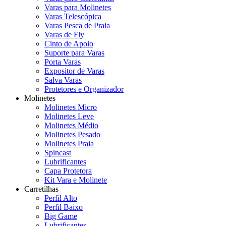
Varas para Molinetes
Varas Telescópica
Varas Pesca de Praia
Varas de Fly
Cinto de Apoio
Suporte para Varas
Porta Varas
Expositor de Varas
Salva Varas
Protetores e Organizador
Molinetes
Molinetes Micro
Molinetes Leve
Molinetes Médio
Molinetes Pesado
Molinetes Praia
Spincast
Lubrificantes
Capa Protetora
Kit Vara e Molinete
Carretilhas
Perfil Alto
Perfil Baixo
Big Game
Lubrificantes