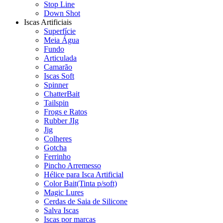
Stop Line
Down Shot
Iscas Artificiais
Superfície
Meia Água
Fundo
Articulada
Camarão
Iscas Soft
Spinner
ChatterBait
Tailspin
Frogs e Ratos
Rubber JIg
Jig
Colheres
Gotcha
Ferrinho
Pincho Arremesso
Hélice para Isca Artificial
Color Bait(Tinta p/soft)
Magic Lures
Cerdas de Saia de Silicone
Salva Iscas
Iscas por marcas