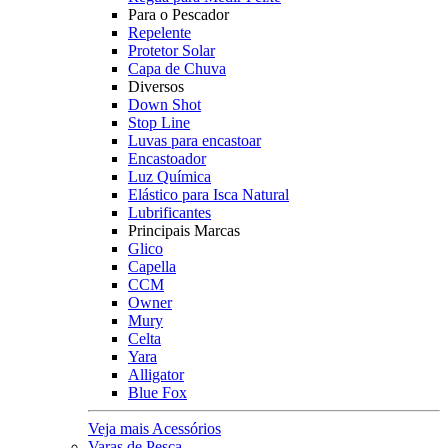
Para o Pescador
Repelente
Protetor Solar
Capa de Chuva
Diversos
Down Shot
Stop Line
Luvas para encastoar
Encastoador
Luz Química
Elástico para Isca Natural
Lubrificantes
Principais Marcas
Glico
Capella
CCM
Owner
Mury
Celta
Yara
Alligator
Blue Fox
Veja mais Acessórios
Varas de Pesca