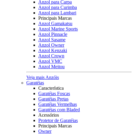
Anzol para Carpa
Anzol para Curimba
Anzol para Lambari
Principais Marcas
Anzol Gamakatsu
Anzol Marine Sports
Anzol Pinnacle
Anzol Sasame
Anzol Owner
Anzol Kenzaki
Anzol Crown
Anzol VMC
Anzol Meitou
Veja mais Anzóis
Garatéias
Característica
Garatéias Foscas
Garatéias Pretas
Garatéias Vermelhas
Garatéias com Bladed
Acessórios
Protetor de Garatéias
Principais Marcas
Owner