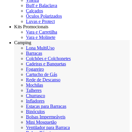
Viseira
Buff e Balaclava
Calçados
Óculos Polarizados
Luvas e Protect
Kits Promocionais
Vara e Carretilha
Vara e Molinete
Camping
Lona MultiUso
Barracas
Colchões e Colchonetes
Cadeiras e Banquetas
Fogareiro
Cartucho de Gás
Rede de Descanso
Mochilas
Talheres
Churrasco
Infladores
Estacas para Barracas
Binóculos
Bolsas Impermeáveis
Mini Mosquetão
Ventilador para Barraca