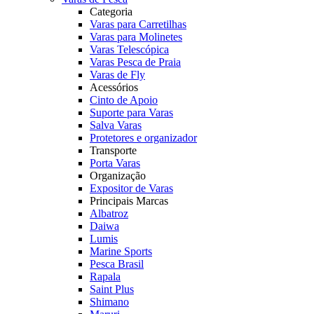
Categoria
Varas para Carretilhas
Varas para Molinetes
Varas Telescópica
Varas Pesca de Praia
Varas de Fly
Acessórios
Cinto de Apoio
Suporte para Varas
Salva Varas
Protetores e organizador
Transporte
Porta Varas
Organização
Expositor de Varas
Principais Marcas
Albatroz
Daiwa
Lumis
Marine Sports
Pesca Brasil
Rapala
Saint Plus
Shimano