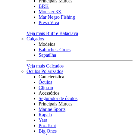
Principais Marcas
BRK
Monster 3X
Mar Negro Fishing
Presa Viva
Veja mais Buff e Balaclava
Calçados
Modelos
Babuche - Crocs
Sapatilha
Veja mais Calçados
Óculos Polarizados
Característica
Óculos
Clip-on
Acessórios
Segurador de óculos
Principais Marcas
Marine Sports
Rapala
Yara
Pro-Tsuri
Big Ones