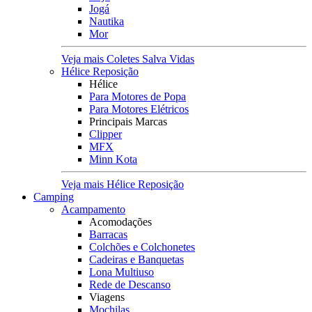
Jogá
Nautika
Mor
Veja mais Coletes Salva Vidas
Hélice Reposição
Hélice
Para Motores de Popa
Para Motores Elétricos
Principais Marcas
Clipper
MFX
Minn Kota
Veja mais Hélice Reposição
Camping
Acampamento
Acomodações
Barracas
Colchões e Colchonetes
Cadeiras e Banquetas
Lona Multiuso
Rede de Descanso
Viagens
Mochilas