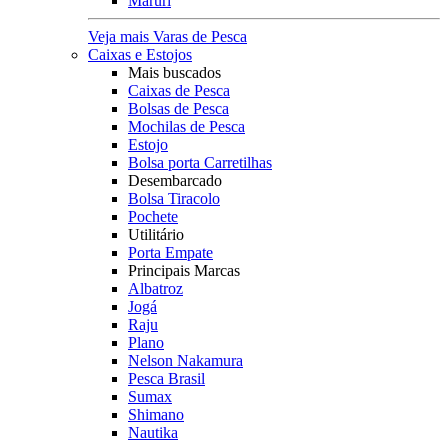
Maruri
Veja mais Varas de Pesca
Caixas e Estojos
Mais buscados
Caixas de Pesca
Bolsas de Pesca
Mochilas de Pesca
Estojo
Bolsa porta Carretilhas
Desembarcado
Bolsa Tiracolo
Pochete
Utilitário
Porta Empate
Principais Marcas
Albatroz
Jogá
Raju
Plano
Nelson Nakamura
Pesca Brasil
Sumax
Shimano
Nautika