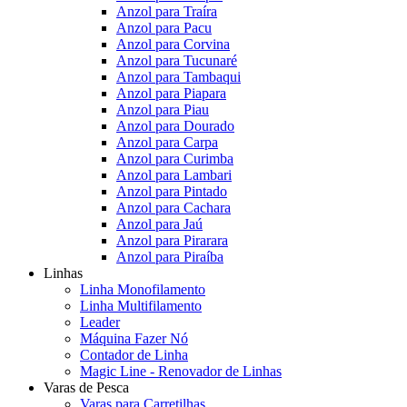
Anzol para Traíra
Anzol para Pacu
Anzol para Corvina
Anzol para Tucunaré
Anzol para Tambaqui
Anzol para Piapara
Anzol para Piau
Anzol para Dourado
Anzol para Carpa
Anzol para Curimba
Anzol para Lambari
Anzol para Pintado
Anzol para Cachara
Anzol para Jaú
Anzol para Pirarara
Anzol para Piraíba
Linhas
Linha Monofilamento
Linha Multifilamento
Leader
Máquina Fazer Nó
Contador de Linha
Magic Line - Renovador de Linhas
Varas de Pesca
Varas para Carretilhas