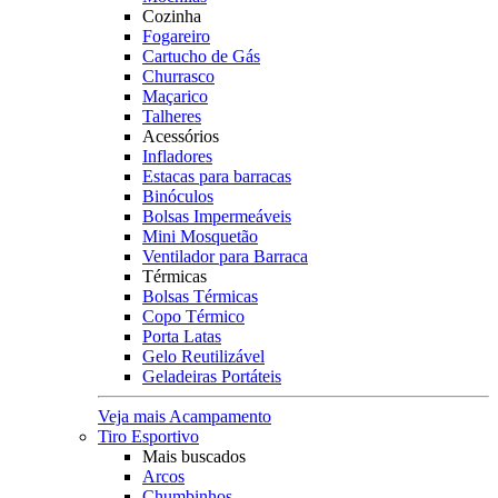
Cozinha
Fogareiro
Cartucho de Gás
Churrasco
Maçarico
Talheres
Acessórios
Infladores
Estacas para barracas
Binóculos
Bolsas Impermeáveis
Mini Mosquetão
Ventilador para Barraca
Térmicas
Bolsas Térmicas
Copo Térmico
Porta Latas
Gelo Reutilizável
Geladeiras Portáteis
Veja mais Acampamento
Tiro Esportivo
Mais buscados
Arcos
Chumbinhos