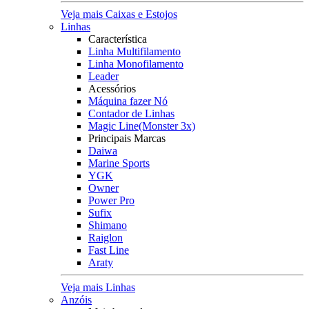
Veja mais Caixas e Estojos
Linhas
Característica
Linha Multifilamento
Linha Monofilamento
Leader
Acessórios
Máquina fazer Nó
Contador de Linhas
Magic Line(Monster 3x)
Principais Marcas
Daiwa
Marine Sports
YGK
Owner
Power Pro
Sufix
Shimano
Raiglon
Fast Line
Araty
Veja mais Linhas
Anzóis