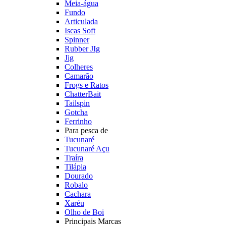
Meia-água
Fundo
Articulada
Iscas Soft
Spinner
Rubber JIg
Jig
Colheres
Camarão
Frogs e Ratos
ChatterBait
Tailspin
Gotcha
Ferrinho
Para pesca de
Tucunaré
Tucunaré Açu
Traíra
Tilápia
Dourado
Robalo
Cachara
Xaréu
Olho de Boi
Principais Marcas