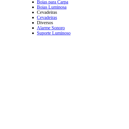
Boias para Carpa
Boias Luminosa
Cevadeiras
Cevadeiras
Diversos
Alarme Sonoro
Suporte Luminoso
Luz Quimica
Principais Marcas
Jr Pesca
Deconto
Veja mais Boias e Cevadeiras
Iscas para Pesqueiro
Iscas
Anteninhas
Miçangas
Flutuador EVA
Principais Marcas
Jr Pesca
Veja mais Iscas para Pesqueiro
Acessórios
Categoria
Anzóis