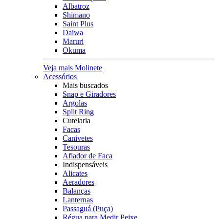
Albatroz
Shimano
Saint Plus
Daiwa
Maruri
Okuma
Veja mais Molinete
Acessórios
Mais buscados
Snap e Giradores
Argolas
Split Ring
Cutelaria
Facas
Canivetes
Tesouras
Afiador de Faca
Indispensáveis
Alicates
Aeradores
Balanças
Lanternas
Passaguá (Puça)
Régua para Medir Peixe