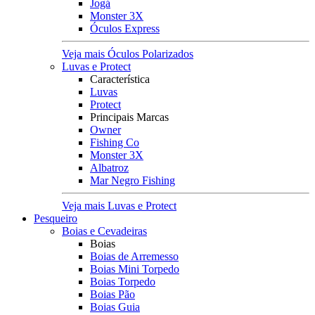
Jogá
Monster 3X
Óculos Express
Veja mais Óculos Polarizados
Luvas e Protect
Característica
Luvas
Protect
Principais Marcas
Owner
Fishing Co
Monster 3X
Albatroz
Mar Negro Fishing
Veja mais Luvas e Protect
Pesqueiro
Boias e Cevadeiras
Boias
Boias de Arremesso
Boias Mini Torpedo
Boias Torpedo
Boias Pão
Boias Guia