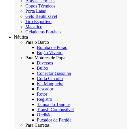
Bolsas Térmicas
Copos Térmicos
Porta Latas
Gelo Reutilizável
Tiro Esportivo
Maçarico
Geladeiras Portáteis
Náutica
Para o Barco
Bomba de Porão
Bujão Viveiro
Para Motores de Popa
Diversos
Bulbo
Conector Gasolina
Corta Circuito
Kit Mangueira
Pescador
Rotor
Registro
Tampa do Tanque
Transf. Combustível
Orelhão
Puxador de Partida
Para Carretas