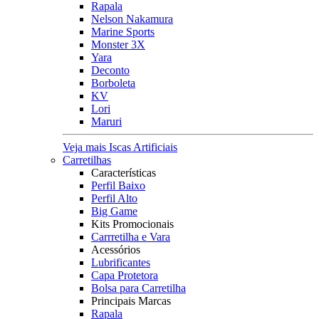
Rapala
Nelson Nakamura
Marine Sports
Monster 3X
Yara
Deconto
Borboleta
KV
Lori
Maruri
Veja mais Iscas Artificiais
Carretilhas
Características
Perfil Baixo
Perfil Alto
Big Game
Kits Promocionais
Carrretilha e Vara
Acessórios
Lubrificantes
Capa Protetora
Bolsa para Carretilha
Principais Marcas
Rapala