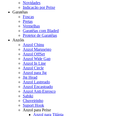
Novidades
Indicação por Peixe
Garatéias
Foscas
Pretas
Vermelhas
Garatéias com Bladed
Protetor de Garatéias
Anzóis
Anzol Chinu
Anzol Maruseigo
Anzol OffSet
Anzol Wide Gap
Anzol In Line
Anzol Circle
Anzol para Jig
Jig Head
Anzol Lastreado
Anzol Encastoado
Anzol Anti-Enrosco
Sabiki
Chuveirinho
Suport Hook
Anzol para Peixe
Anzol para Tilápia