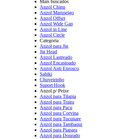
Mais buscados
Anzol Chinu
Anzol Maruseigo
Anzol Offset
Anzol Wide Gap
Anzol in Line
Anzol Circle
Categoria
Anzol para Jig
Jig Head
Anzol Lastreado
Anzol Encastoado
Anzol Anti Enrosco
Sabiki
Chuveirinho
Suport Hook
Anzol p/ Peixe
Anzol para Tilapia
Anzol para Traira
Anzol para Pacu
Anzol para Corvina
Anzol para Tucunare
Anzol para Tambaqui
Anzol para Piapara
Anzol para Dourado