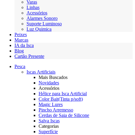
Varas
Linhas
Acessórios
Alarmes Sonoro
Suporte Luminoso
Luz Quimica
Peixes
Marcas
IA da Isca
Blog
Cartão Presente
Pesca
Iscas Artificiais
Mais Buscados
Novidades
Acessórios
Hélice para Isca Artificial
Color Bait(Tinta p/soft)
Magic Lures
Pincho Arremesso
Cerdas de Saia de Silicone
Salva Iscas
Categorias
Superfície