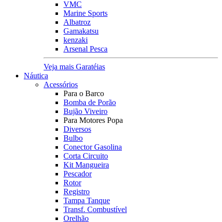
VMC
Marine Sports
Albatroz
Gamakatsu
kenzaki
Arsenal Pesca
Veja mais Garatéias
Náutica
Acessórios
Para o Barco
Bomba de Porão
Bujão Viveiro
Para Motores Popa
Diversos
Bulbo
Conector Gasolina
Corta Circuito
Kit Mangueira
Pescador
Rotor
Registro
Tampa Tanque
Transf. Combustível
Orelhão