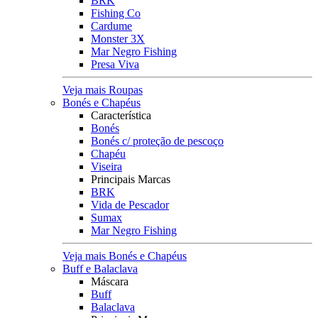
BRK
Fishing Co
Cardume
Monster 3X
Mar Negro Fishing
Presa Viva
Veja mais Roupas
Bonés e Chapéus
Característica
Bonés
Bonés c/ proteção de pescoço
Chapéu
Viseira
Principais Marcas
BRK
Vida de Pescador
Sumax
Mar Negro Fishing
Veja mais Bonés e Chapéus
Buff e Balaclava
Máscara
Buff
Balaclava