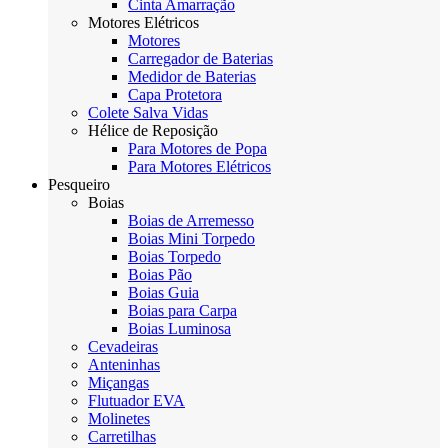
Cinta Amarração
Motores Elétricos
Motores
Carregador de Baterias
Medidor de Baterias
Capa Protetora
Colete Salva Vidas
Hélice de Reposição
Para Motores de Popa
Para Motores Elétricos
Pesqueiro
Boias
Boias de Arremesso
Boias Mini Torpedo
Boias Torpedo
Boias Pão
Boias Guia
Boias para Carpa
Boias Luminosa
Cevadeiras
Anteninhas
Miçangas
Flutuador EVA
Molinetes
Carretilhas