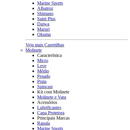
Marine Sports
Albatroz
Shimano
Saint Plus
Daiwa
Maruri
Okuma
Veja mais Carretilhas
Molinete
Característica
Micro
Leve
Médio
Pesado
Praia
Spincast
Kit com Molinete
Molinete e Vara
Acessórios
Lubrificantes
Capa Protetora
Principais Marcas
Rapala
Marine Sports