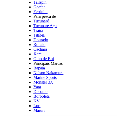
Tailspin
Gotcha
Ferrinho
Para pesca de
Tucunaré
Tucunaré Açu
Traíra
Tilápia
Dourado
Robalo
Cachara
Xaréu
Olho de Boi
Principais Marcas
Rapala
Nelson Nakamura
Marine Sports
Monster 3X
Yara
Deconto
Borboleta
KV
Lori
Maruri