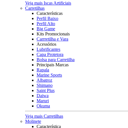
Veja mais Iscas Artificiais
Carretilhas
Características
Perfil Baixo
Perfil Alto
Big Game
Kits Promocionais
Carrretilha e Vara
Acessórios
Lubrificantes
Capa Protetora
Bolsa para Carretilha
Principais Marcas
Rapala
Marine Sports
Albatroz
Shimano
Saint Plus
Daiwa
Maruri
Okuma
Veja mais Carretilhas
Molinete
Característica