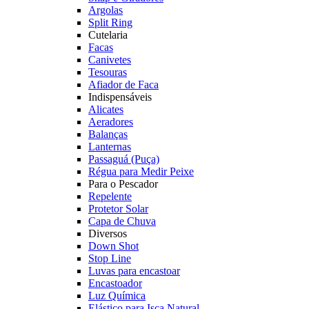
Argolas
Split Ring
Cutelaria
Facas
Canivetes
Tesouras
Afiador de Faca
Indispensáveis
Alicates
Aeradores
Balanças
Lanternas
Passaguá (Puça)
Régua para Medir Peixe
Para o Pescador
Repelente
Protetor Solar
Capa de Chuva
Diversos
Down Shot
Stop Line
Luvas para encastoar
Encastoador
Luz Química
Elástico para Isca Natural