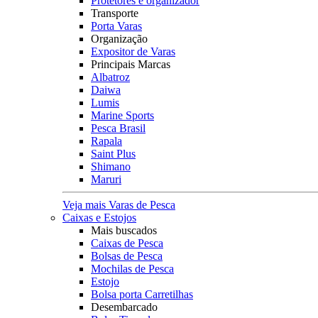
Protetores e organizador
Transporte
Porta Varas
Organização
Expositor de Varas
Principais Marcas
Albatroz
Daiwa
Lumis
Marine Sports
Pesca Brasil
Rapala
Saint Plus
Shimano
Maruri
Veja mais Varas de Pesca
Caixas e Estojos
Mais buscados
Caixas de Pesca
Bolsas de Pesca
Mochilas de Pesca
Estojo
Bolsa porta Carretilhas
Desembarcado