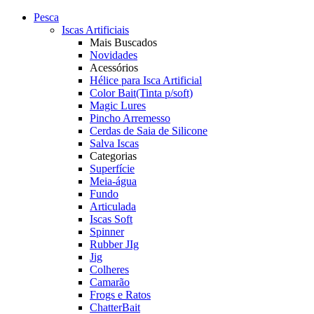
Pesca
Iscas Artificiais
Mais Buscados
Novidades
Acessórios
Hélice para Isca Artificial
Color Bait(Tinta p/soft)
Magic Lures
Pincho Arremesso
Cerdas de Saia de Silicone
Salva Iscas
Categorias
Superfície
Meia-água
Fundo
Articulada
Iscas Soft
Spinner
Rubber JIg
Jig
Colheres
Camarão
Frogs e Ratos
ChatterBait