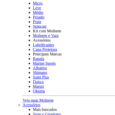
Micro
Leve
Médio
Pesado
Praia
Spincast
Kit com Molinete
Molinete e Vara
Acessórios
Lubrificantes
Capa Protetora
Principais Marcas
Rapala
Marine Sports
Albatroz
Shimano
Saint Plus
Daiwa
Maruri
Okuma
Veja mais Molinete
Acessórios
Mais buscados
Snap e Giradores