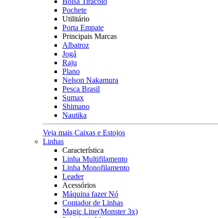
Bolsa Tiracolo
Pochete
Utilitário
Porta Empate
Principais Marcas
Albatroz
Jogá
Raju
Plano
Nelson Nakamura
Pesca Brasil
Sumax
Shimano
Nautika
Veja mais Caixas e Estojos
Linhas
Característica
Linha Multifilamento
Linha Monofilamento
Leader
Acessórios
Máquina fazer Nó
Contador de Linhas
Magic Line(Monster 3x)