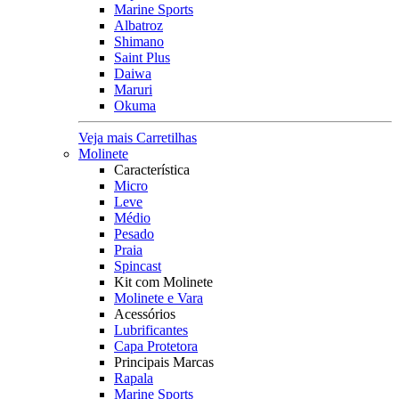
Marine Sports
Albatroz
Shimano
Saint Plus
Daiwa
Maruri
Okuma
Veja mais Carretilhas
Molinete
Característica
Micro
Leve
Médio
Pesado
Praia
Spincast
Kit com Molinete
Molinete e Vara
Acessórios
Lubrificantes
Capa Protetora
Principais Marcas
Rapala
Marine Sports