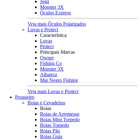
Jogá
Monster 3X
Óculos Express
Veja mais Óculos Polarizados
Luvas e Protect
Característica
Luvas
Protect
Principais Marcas
Owner
Fishing Co
Monster 3X
Albatroz
Mar Negro Fishing
Veja mais Luvas e Protect
Pesqueiro
Boias e Cevadeiras
Boias
Boias de Arremesso
Boias Mini Torpedo
Boias Torpedo
Boias Pão
Boias Guia