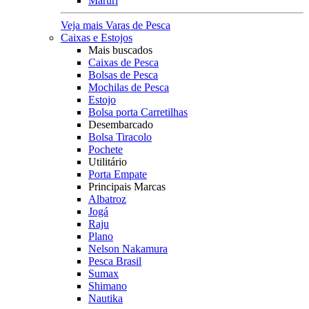
Maruri
Veja mais Varas de Pesca
Caixas e Estojos
Mais buscados
Caixas de Pesca
Bolsas de Pesca
Mochilas de Pesca
Estojo
Bolsa porta Carretilhas
Desembarcado
Bolsa Tiracolo
Pochete
Utilitário
Porta Empate
Principais Marcas
Albatroz
Jogá
Raju
Plano
Nelson Nakamura
Pesca Brasil
Sumax
Shimano
Nautika