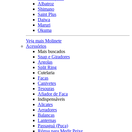
Albatroz
Shimano
Saint Plus
Daiwa
Maruri
Okuma
Veja mais Molinete
Acessórios
Mais buscados
Snap e Giradores
Argolas
Split Ring
Cutelaria
Facas
Canivetes
Tesouras
Afiador de Faca
Indispensáveis
Alicates
Aeradores
Balanças
Lanternas
Passaguá (Puça)
Régua para Medir Peixe