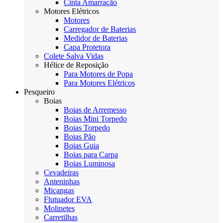
Cinta Amarração
Motores Elétricos
Motores
Carregador de Baterias
Medidor de Baterias
Capa Protetora
Colete Salva Vidas
Hélice de Reposição
Para Motores de Popa
Para Motores Elétricos
Pesqueiro
Boias
Boias de Arremesso
Boias Mini Torpedo
Boias Torpedo
Boias Pão
Boias Guia
Boias para Carpa
Boias Luminosa
Cevadeiras
Anteninhas
Miçangas
Flutuador EVA
Molinetes
Carretilhas