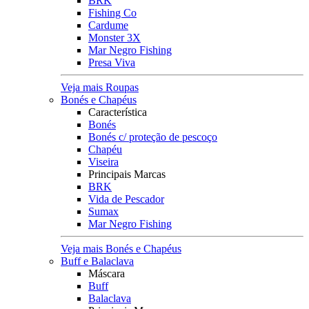
BRK
Fishing Co
Cardume
Monster 3X
Mar Negro Fishing
Presa Viva
Veja mais Roupas
Bonés e Chapéus
Característica
Bonés
Bonés c/ proteção de pescoço
Chapéu
Viseira
Principais Marcas
BRK
Vida de Pescador
Sumax
Mar Negro Fishing
Veja mais Bonés e Chapéus
Buff e Balaclava
Máscara
Buff
Balaclava