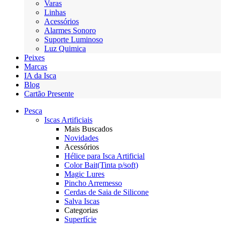
Varas
Linhas
Acessórios
Alarmes Sonoro
Suporte Luminoso
Luz Quimica
Peixes
Marcas
IA da Isca
Blog
Cartão Presente
Pesca
Iscas Artificiais
Mais Buscados
Novidades
Acessórios
Hélice para Isca Artificial
Color Bait(Tinta p/soft)
Magic Lures
Pincho Arremesso
Cerdas de Saia de Silicone
Salva Iscas
Categorias
Superfície