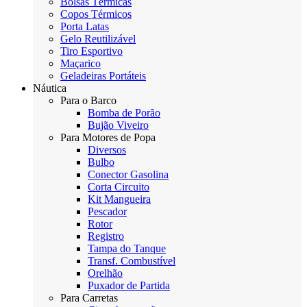
Bolsas Térmicas
Copos Térmicos
Porta Latas
Gelo Reutilizável
Tiro Esportivo
Maçarico
Geladeiras Portáteis
Náutica
Para o Barco
Bomba de Porão
Bujão Viveiro
Para Motores de Popa
Diversos
Bulbo
Conector Gasolina
Corta Circuito
Kit Mangueira
Pescador
Rotor
Registro
Tampa do Tanque
Transf. Combustível
Orelhão
Puxador de Partida
Para Carretas