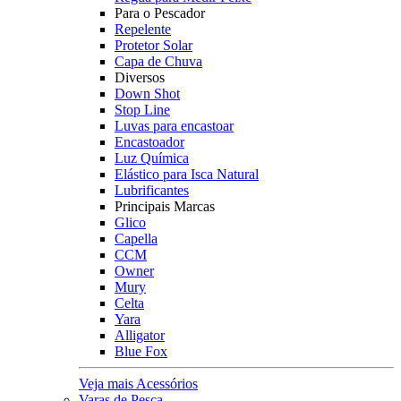
Para o Pescador
Repelente
Protetor Solar
Capa de Chuva
Diversos
Down Shot
Stop Line
Luvas para encastoar
Encastoador
Luz Química
Elástico para Isca Natural
Lubrificantes
Principais Marcas
Glico
Capella
CCM
Owner
Mury
Celta
Yara
Alligator
Blue Fox
Veja mais Acessórios
Varas de Pesca