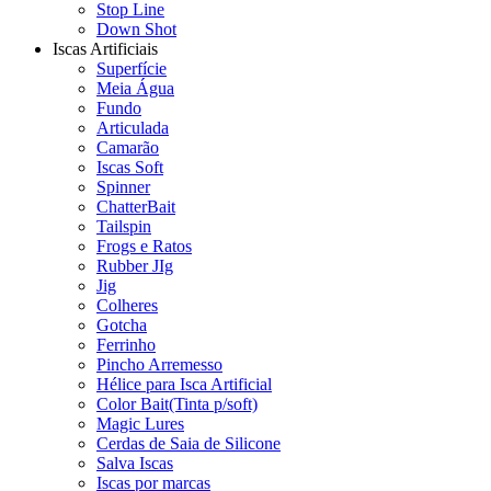
Stop Line
Down Shot
Iscas Artificiais
Superfície
Meia Água
Fundo
Articulada
Camarão
Iscas Soft
Spinner
ChatterBait
Tailspin
Frogs e Ratos
Rubber JIg
Jig
Colheres
Gotcha
Ferrinho
Pincho Arremesso
Hélice para Isca Artificial
Color Bait(Tinta p/soft)
Magic Lures
Cerdas de Saia de Silicone
Salva Iscas
Iscas por marcas