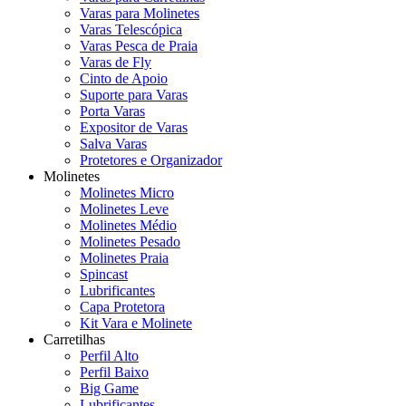
Varas para Molinetes
Varas Telescópica
Varas Pesca de Praia
Varas de Fly
Cinto de Apoio
Suporte para Varas
Porta Varas
Expositor de Varas
Salva Varas
Protetores e Organizador
Molinetes
Molinetes Micro
Molinetes Leve
Molinetes Médio
Molinetes Pesado
Molinetes Praia
Spincast
Lubrificantes
Capa Protetora
Kit Vara e Molinete
Carretilhas
Perfil Alto
Perfil Baixo
Big Game
Lubrificantes