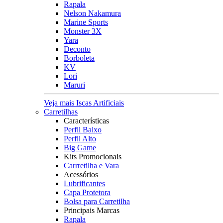
Rapala
Nelson Nakamura
Marine Sports
Monster 3X
Yara
Deconto
Borboleta
KV
Lori
Maruri
Veja mais Iscas Artificiais
Carretilhas
Características
Perfil Baixo
Perfil Alto
Big Game
Kits Promocionais
Carrretilha e Vara
Acessórios
Lubrificantes
Capa Protetora
Bolsa para Carretilha
Principais Marcas
Rapala