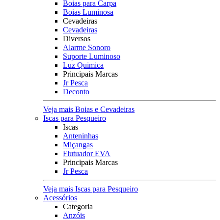
Boias para Carpa
Boias Luminosa
Cevadeiras
Cevadeiras
Diversos
Alarme Sonoro
Suporte Luminoso
Luz Quimica
Principais Marcas
Jr Pesca
Deconto
Veja mais Boias e Cevadeiras
Iscas para Pesqueiro
Iscas
Anteninhas
Miçangas
Flutuador EVA
Principais Marcas
Jr Pesca
Veja mais Iscas para Pesqueiro
Acessórios
Categoria
Anzóis