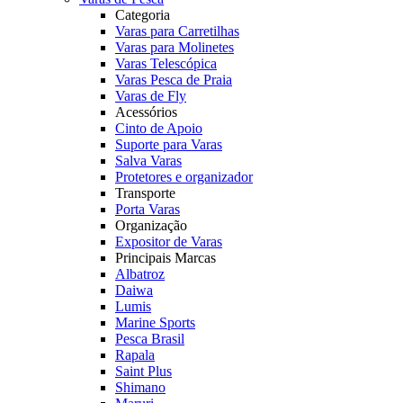
Categoria
Varas para Carretilhas
Varas para Molinetes
Varas Telescópica
Varas Pesca de Praia
Varas de Fly
Acessórios
Cinto de Apoio
Suporte para Varas
Salva Varas
Protetores e organizador
Transporte
Porta Varas
Organização
Expositor de Varas
Principais Marcas
Albatroz
Daiwa
Lumis
Marine Sports
Pesca Brasil
Rapala
Saint Plus
Shimano