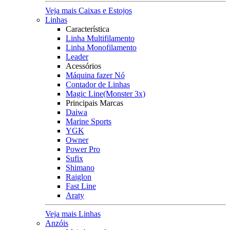
Veja mais Caixas e Estojos
Linhas
Característica
Linha Multifilamento
Linha Monofilamento
Leader
Acessórios
Máquina fazer Nó
Contador de Linhas
Magic Line(Monster 3x)
Principais Marcas
Daiwa
Marine Sports
YGK
Owner
Power Pro
Sufix
Shimano
Raiglon
Fast Line
Araty
Veja mais Linhas
Anzóis