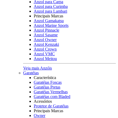
Anzol para Carpa
Anzol para Curimba
Anzol para Lambari
Principais Marcas
Anzol Gamakatsu
Anzol Marine Sports
Anzol Pinnacle
Anzol Sasame
Anzol Owner
Anzol Kenzaki
Anzol Crown
Anzol VMC
Anzol Meitou
Veja mais Anzóis
Garatéias
Característica
Garatéias Foscas
Garatéias Pretas
Garatéias Vermelhas
Garatéias com Bladed
Acessórios
Protetor de Garatéias
Principais Marcas
Owner