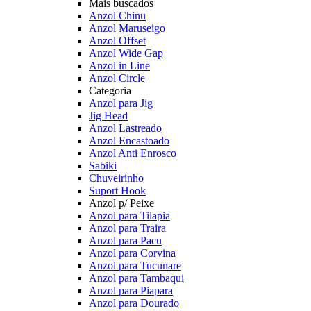
Mais buscados
Anzol Chinu
Anzol Maruseigo
Anzol Offset
Anzol Wide Gap
Anzol in Line
Anzol Circle
Categoria
Anzol para Jig
Jig Head
Anzol Lastreado
Anzol Encastoado
Anzol Anti Enrosco
Sabiki
Chuveirinho
Suport Hook
Anzol p/ Peixe
Anzol para Tilapia
Anzol para Traira
Anzol para Pacu
Anzol para Corvina
Anzol para Tucunare
Anzol para Tambaqui
Anzol para Piapara
Anzol para Dourado