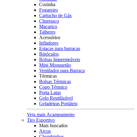
Cozinha
Fogareiro
Cartucho de Gás
Churrasco
Maçarico
Talheres
Acessórios
Infladores
Estacas para barracas
Binóculos
Bolsas Impermeáveis
Mini Mosquetão
Ventilador para Barraca
Térmicas
Bolsas Térmicas
Copo Térmico
Porta Latas
Gelo Reutilizável
Geladeiras Portáteis
Veja mais Acampamento
Tiro Esportivo
Mais buscados
Arcos
Chumbinhos