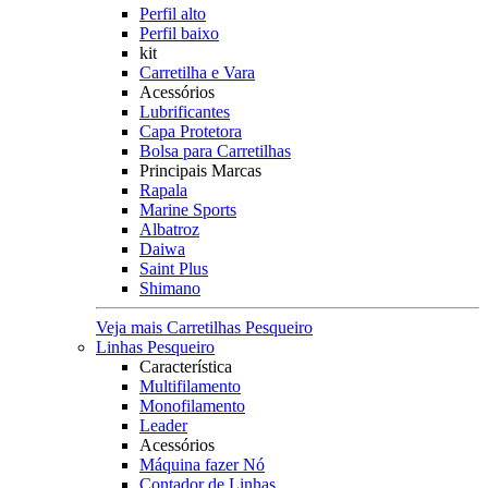
Perfil alto
Perfil baixo
kit
Carretilha e Vara
Acessórios
Lubrificantes
Capa Protetora
Bolsa para Carretilhas
Principais Marcas
Rapala
Marine Sports
Albatroz
Daiwa
Saint Plus
Shimano
Veja mais Carretilhas Pesqueiro
Linhas Pesqueiro
Característica
Multifilamento
Monofilamento
Leader
Acessórios
Máquina fazer Nó
Contador de Linhas