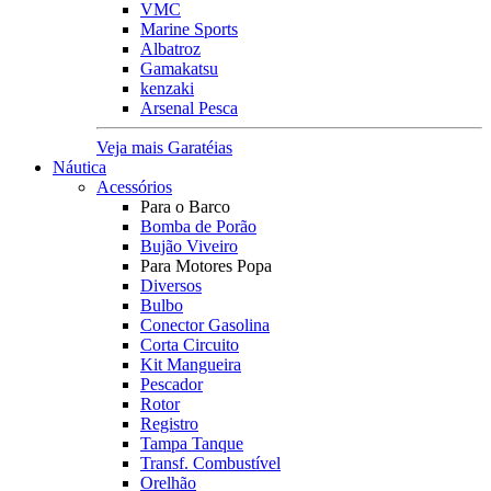
VMC
Marine Sports
Albatroz
Gamakatsu
kenzaki
Arsenal Pesca
Veja mais Garatéias
Náutica
Acessórios
Para o Barco
Bomba de Porão
Bujão Viveiro
Para Motores Popa
Diversos
Bulbo
Conector Gasolina
Corta Circuito
Kit Mangueira
Pescador
Rotor
Registro
Tampa Tanque
Transf. Combustível
Orelhão