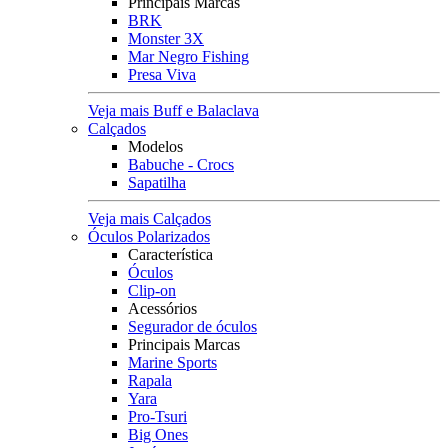
Principais Marcas
BRK
Monster 3X
Mar Negro Fishing
Presa Viva
Veja mais Buff e Balaclava
Calçados
Modelos
Babuche - Crocs
Sapatilha
Veja mais Calçados
Óculos Polarizados
Característica
Óculos
Clip-on
Acessórios
Segurador de óculos
Principais Marcas
Marine Sports
Rapala
Yara
Pro-Tsuri
Big Ones