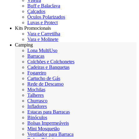
Viseira
Buff e Balaclava
Calçados
Óculos Polarizados
Luvas e Protect
Kits Promocionais
Vara e Carretilha
Vara e Molinete
Camping
Lona MultiUso
Barracas
Colchões e Colchonetes
Cadeiras e Banquetas
Fogareiro
Cartucho de Gás
Rede de Descanso
Mochilas
Talheres
Churrasco
Infladores
Estacas para Barracas
Binóculos
Bolsas Impermeáveis
Mini Mosquetão
Ventilador para Barraca