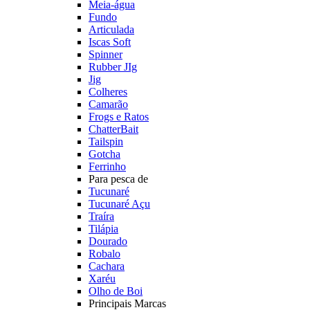
Meia-água
Fundo
Articulada
Iscas Soft
Spinner
Rubber JIg
Jig
Colheres
Camarão
Frogs e Ratos
ChatterBait
Tailspin
Gotcha
Ferrinho
Para pesca de
Tucunaré
Tucunaré Açu
Traíra
Tilápia
Dourado
Robalo
Cachara
Xaréu
Olho de Boi
Principais Marcas