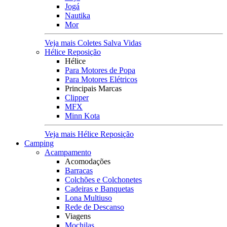
Jogá
Nautika
Mor
Veja mais Coletes Salva Vidas
Hélice Reposição
Hélice
Para Motores de Popa
Para Motores Elétricos
Principais Marcas
Clipper
MFX
Minn Kota
Veja mais Hélice Reposição
Camping
Acampamento
Acomodações
Barracas
Colchões e Colchonetes
Cadeiras e Banquetas
Lona Multiuso
Rede de Descanso
Viagens
Mochilas