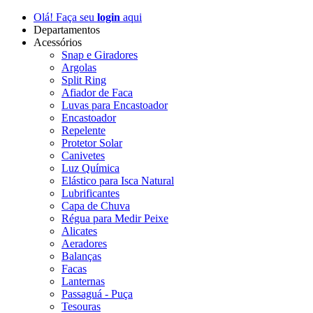
Olá! Faça seu
login
aqui
Departamentos
Acessórios
Snap e Giradores
Argolas
Split Ring
Afiador de Faca
Luvas para Encastoador
Encastoador
Repelente
Protetor Solar
Canivetes
Luz Química
Elástico para Isca Natural
Lubrificantes
Capa de Chuva
Régua para Medir Peixe
Alicates
Aeradores
Balanças
Facas
Lanternas
Passaguá - Puça
Tesouras