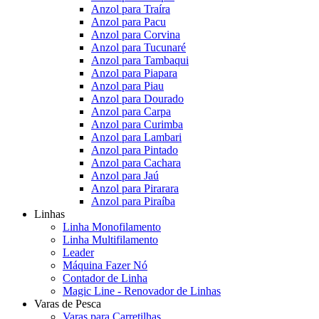
Anzol para Traíra
Anzol para Pacu
Anzol para Corvina
Anzol para Tucunaré
Anzol para Tambaqui
Anzol para Piapara
Anzol para Piau
Anzol para Dourado
Anzol para Carpa
Anzol para Curimba
Anzol para Lambari
Anzol para Pintado
Anzol para Cachara
Anzol para Jaú
Anzol para Pirarara
Anzol para Piraíba
Linhas
Linha Monofilamento
Linha Multifilamento
Leader
Máquina Fazer Nó
Contador de Linha
Magic Line - Renovador de Linhas
Varas de Pesca
Varas para Carretilhas