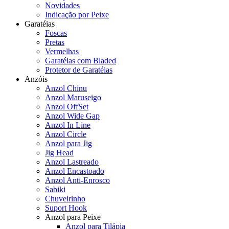
Novidades
Indicação por Peixe
Garatéias
Foscas
Pretas
Vermelhas
Garatéias com Bladed
Protetor de Garatéias
Anzóis
Anzol Chinu
Anzol Maruseigo
Anzol OffSet
Anzol Wide Gap
Anzol In Line
Anzol Circle
Anzol para Jig
Jig Head
Anzol Lastreado
Anzol Encastoado
Anzol Anti-Enrosco
Sabiki
Chuveirinho
Suport Hook
Anzol para Peixe
Anzol para Tilápia