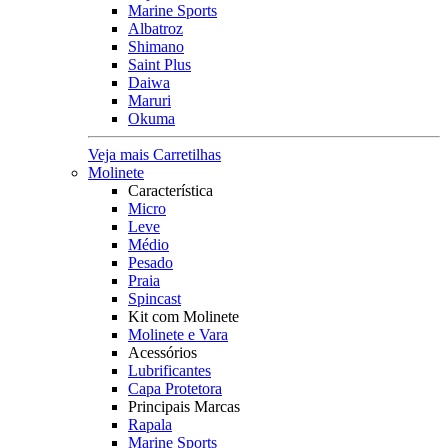
Marine Sports
Albatroz
Shimano
Saint Plus
Daiwa
Maruri
Okuma
Veja mais Carretilhas
Molinete
Característica
Micro
Leve
Médio
Pesado
Praia
Spincast
Kit com Molinete
Molinete e Vara
Acessórios
Lubrificantes
Capa Protetora
Principais Marcas
Rapala
Marine Sports