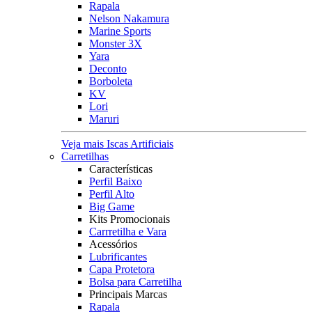
Rapala
Nelson Nakamura
Marine Sports
Monster 3X
Yara
Deconto
Borboleta
KV
Lori
Maruri
Veja mais Iscas Artificiais
Carretilhas
Características
Perfil Baixo
Perfil Alto
Big Game
Kits Promocionais
Carrretilha e Vara
Acessórios
Lubrificantes
Capa Protetora
Bolsa para Carretilha
Principais Marcas
Rapala