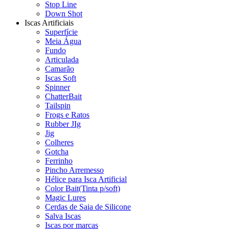
Stop Line
Down Shot
Iscas Artificiais
Superfície
Meia Água
Fundo
Articulada
Camarão
Iscas Soft
Spinner
ChatterBait
Tailspin
Frogs e Ratos
Rubber JIg
Jig
Colheres
Gotcha
Ferrinho
Pincho Arremesso
Hélice para Isca Artificial
Color Bait(Tinta p/soft)
Magic Lures
Cerdas de Saia de Silicone
Salva Iscas
Iscas por marcas