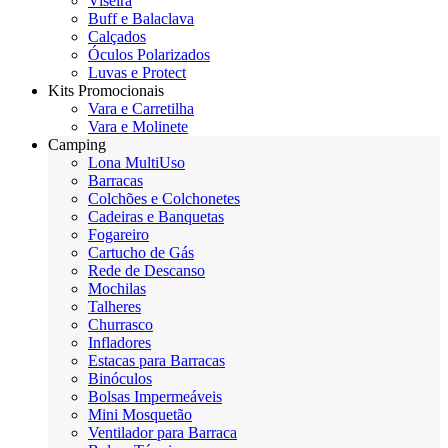
Viseira
Buff e Balaclava
Calçados
Óculos Polarizados
Luvas e Protect
Kits Promocionais
Vara e Carretilha
Vara e Molinete
Camping
Lona MultiUso
Barracas
Colchões e Colchonetes
Cadeiras e Banquetas
Fogareiro
Cartucho de Gás
Rede de Descanso
Mochilas
Talheres
Churrasco
Infladores
Estacas para Barracas
Binóculos
Bolsas Impermeáveis
Mini Mosquetão
Ventilador para Barraca