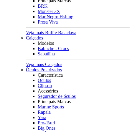
Principais Marcas
BRK
Monster 3X
Mar Negro Fishing
Presa Viva
Veja mais Buff e Balaclava
Calçados
Modelos
Babuche - Crocs
Sapatilha
Veja mais Calçados
Óculos Polarizados
Característica
Óculos
Clip-on
Acessórios
Segurador de óculos
Principais Marcas
Marine Sports
Rapala
Yara
Pro-Tsuri
Big Ones