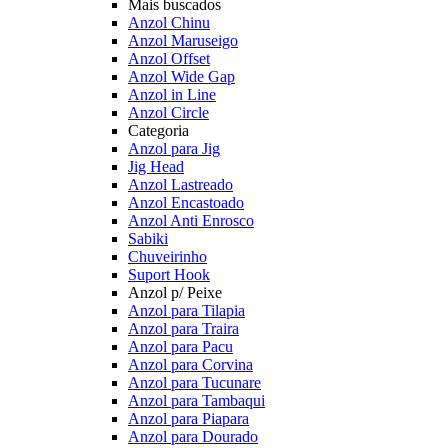
Mais buscados
Anzol Chinu
Anzol Maruseigo
Anzol Offset
Anzol Wide Gap
Anzol in Line
Anzol Circle
Categoria
Anzol para Jig
Jig Head
Anzol Lastreado
Anzol Encastoado
Anzol Anti Enrosco
Sabiki
Chuveirinho
Suport Hook
Anzol p/ Peixe
Anzol para Tilapia
Anzol para Traira
Anzol para Pacu
Anzol para Corvina
Anzol para Tucunare
Anzol para Tambaqui
Anzol para Piapara
Anzol para Dourado