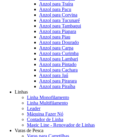
Anzol para Traíra
Anzol para Pacu
Anzol para Corvina
Anzol para Tucunaré
Anzol para Tambaqui
Anzol para Piapara
Anzol para Piau
Anzol para Dourado
Anzol para Carpa
Anzol para Curimba
Anzol para Lambari
Anzol para Pintado
Anzol para Cachara
Anzol para Jaú
Anzol para Pirarara
Anzol para Piraíba
Linhas
Linha Monofilamento
Linha Multifilamento
Leader
Máquina Fazer Nó
Contador de Linha
Magic Line - Renovador de Linhas
Varas de Pesca
Varas para Carretilhas