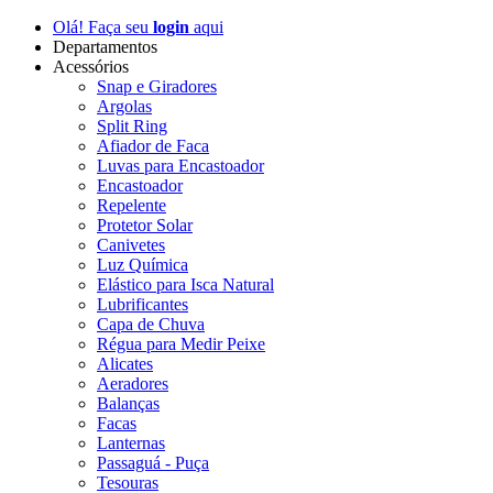
Olá! Faça seu
login
aqui
Departamentos
Acessórios
Snap e Giradores
Argolas
Split Ring
Afiador de Faca
Luvas para Encastoador
Encastoador
Repelente
Protetor Solar
Canivetes
Luz Química
Elástico para Isca Natural
Lubrificantes
Capa de Chuva
Régua para Medir Peixe
Alicates
Aeradores
Balanças
Facas
Lanternas
Passaguá - Puça
Tesouras