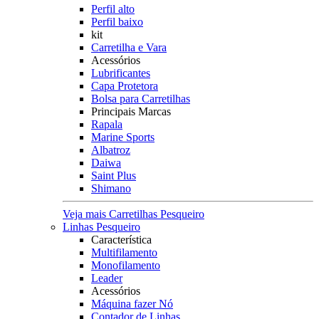
Perfil alto
Perfil baixo
kit
Carretilha e Vara
Acessórios
Lubrificantes
Capa Protetora
Bolsa para Carretilhas
Principais Marcas
Rapala
Marine Sports
Albatroz
Daiwa
Saint Plus
Shimano
Veja mais Carretilhas Pesqueiro
Linhas Pesqueiro
Característica
Multifilamento
Monofilamento
Leader
Acessórios
Máquina fazer Nó
Contador de Linhas