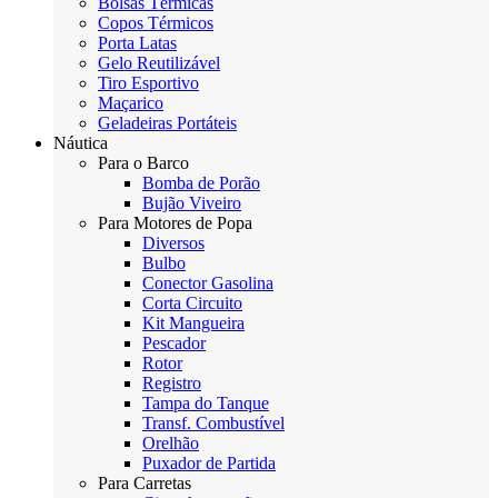
Bolsas Térmicas
Copos Térmicos
Porta Latas
Gelo Reutilizável
Tiro Esportivo
Maçarico
Geladeiras Portáteis
Náutica
Para o Barco
Bomba de Porão
Bujão Viveiro
Para Motores de Popa
Diversos
Bulbo
Conector Gasolina
Corta Circuito
Kit Mangueira
Pescador
Rotor
Registro
Tampa do Tanque
Transf. Combustível
Orelhão
Puxador de Partida
Para Carretas