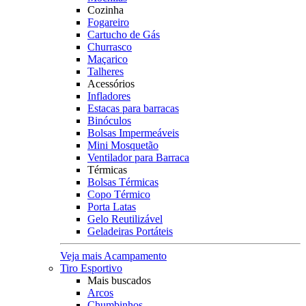
Cozinha
Fogareiro
Cartucho de Gás
Churrasco
Maçarico
Talheres
Acessórios
Infladores
Estacas para barracas
Binóculos
Bolsas Impermeáveis
Mini Mosquetão
Ventilador para Barraca
Térmicas
Bolsas Térmicas
Copo Térmico
Porta Latas
Gelo Reutilizável
Geladeiras Portáteis
Veja mais Acampamento
Tiro Esportivo
Mais buscados
Arcos
Chumbinhos