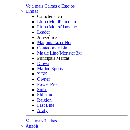
Veja mais Caixas e Estojos
Linhas
Característica
Linha Multifilamento
Linha Monofilamento
Leader
Acessórios
Máquina fazer Nó
Contador de Linhas
Magic Line(Monster 3x)
Principais Marcas
Daiwa
Marine Sports
YGK
Owner
Power Pro
Sufix
Shimano
Raiglon
Fast Line
Araty
Veja mais Linhas
Anzóis