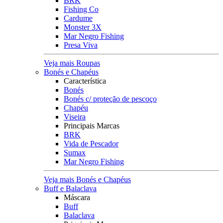
BRK
Fishing Co
Cardume
Monster 3X
Mar Negro Fishing
Presa Viva
Veja mais Roupas
Bonés e Chapéus
Característica
Bonés
Bonés c/ proteção de pescoço
Chapéu
Viseira
Principais Marcas
BRK
Vida de Pescador
Sumax
Mar Negro Fishing
Veja mais Bonés e Chapéus
Buff e Balaclava
Máscara
Buff
Balaclava