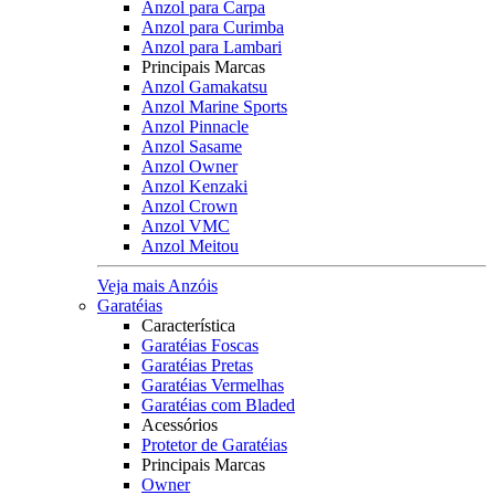
Anzol para Carpa
Anzol para Curimba
Anzol para Lambari
Principais Marcas
Anzol Gamakatsu
Anzol Marine Sports
Anzol Pinnacle
Anzol Sasame
Anzol Owner
Anzol Kenzaki
Anzol Crown
Anzol VMC
Anzol Meitou
Veja mais Anzóis
Garatéias
Característica
Garatéias Foscas
Garatéias Pretas
Garatéias Vermelhas
Garatéias com Bladed
Acessórios
Protetor de Garatéias
Principais Marcas
Owner