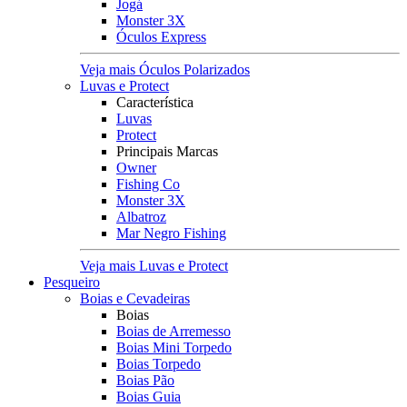
Jogá
Monster 3X
Óculos Express
Veja mais Óculos Polarizados
Luvas e Protect
Característica
Luvas
Protect
Principais Marcas
Owner
Fishing Co
Monster 3X
Albatroz
Mar Negro Fishing
Veja mais Luvas e Protect
Pesqueiro
Boias e Cevadeiras
Boias
Boias de Arremesso
Boias Mini Torpedo
Boias Torpedo
Boias Pão
Boias Guia