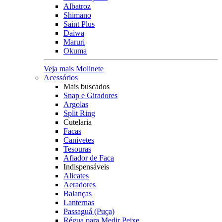
Albatroz
Shimano
Saint Plus
Daiwa
Maruri
Okuma
Veja mais Molinete
Acessórios
Mais buscados
Snap e Giradores
Argolas
Split Ring
Cutelaria
Facas
Canivetes
Tesouras
Afiador de Faca
Indispensáveis
Alicates
Aeradores
Balanças
Lanternas
Passaguá (Puça)
Régua para Medir Peixe