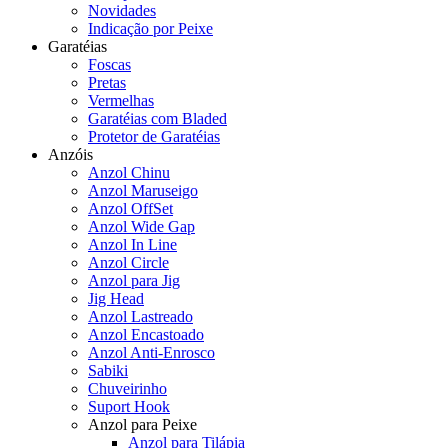
Novidades
Indicação por Peixe
Garatéias
Foscas
Pretas
Vermelhas
Garatéias com Bladed
Protetor de Garatéias
Anzóis
Anzol Chinu
Anzol Maruseigo
Anzol OffSet
Anzol Wide Gap
Anzol In Line
Anzol Circle
Anzol para Jig
Jig Head
Anzol Lastreado
Anzol Encastoado
Anzol Anti-Enrosco
Sabiki
Chuveirinho
Suport Hook
Anzol para Peixe
Anzol para Tilápia