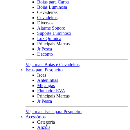
Boias para Carpa
Boias Luminosa
Cevadeiras
Cevadeiras
Diversos
Alarme Sonoro
Suporte Luminoso
Luz Quimica
Principais Marcas
Jr Pesca
Deconto
Veja mais Boias e Cevadeiras
Iscas para Pesqueiro
Iscas
Anteninhas
Miçangas
Flutuador EVA
Principais Marcas
Jr Pesca
Veja mais Iscas para Pesqueiro
Acessórios
Categoria
Anzóis