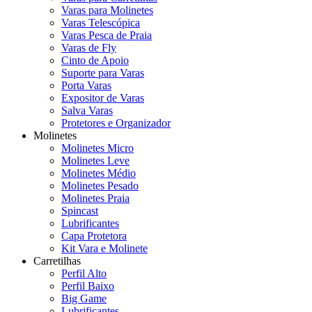
Varas para Molinetes
Varas Telescópica
Varas Pesca de Praia
Varas de Fly
Cinto de Apoio
Suporte para Varas
Porta Varas
Expositor de Varas
Salva Varas
Protetores e Organizador
Molinetes
Molinetes Micro
Molinetes Leve
Molinetes Médio
Molinetes Pesado
Molinetes Praia
Spincast
Lubrificantes
Capa Protetora
Kit Vara e Molinete
Carretilhas
Perfil Alto
Perfil Baixo
Big Game
Lubrificantes