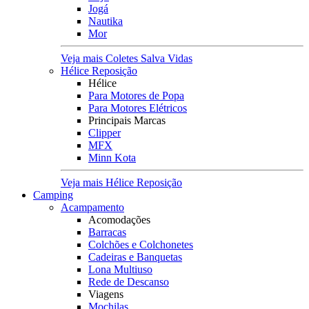
Jogá
Nautika
Mor
Veja mais Coletes Salva Vidas
Hélice Reposição
Hélice
Para Motores de Popa
Para Motores Elétricos
Principais Marcas
Clipper
MFX
Minn Kota
Veja mais Hélice Reposição
Camping
Acampamento
Acomodações
Barracas
Colchões e Colchonetes
Cadeiras e Banquetas
Lona Multiuso
Rede de Descanso
Viagens
Mochilas