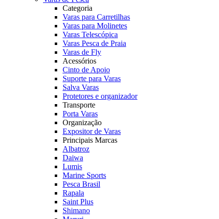
Categoria
Varas para Carretilhas
Varas para Molinetes
Varas Telescópica
Varas Pesca de Praia
Varas de Fly
Acessórios
Cinto de Apoio
Suporte para Varas
Salva Varas
Protetores e organizador
Transporte
Porta Varas
Organização
Expositor de Varas
Principais Marcas
Albatroz
Daiwa
Lumis
Marine Sports
Pesca Brasil
Rapala
Saint Plus
Shimano