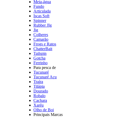
Meia-água
Fundo
Articulada
Iscas Soft
Spinner
Rubber JIg
Jig
Colheres
Camarão
Frogs e Ratos
ChatterBait
Tailspin
Gotcha
Ferrinho
Para pesca de
Tucunaré
Tucunaré Açu
Traíra
Tilápia
Dourado
Robalo
Cachara
Xaréu
Olho de Boi
Principais Marcas