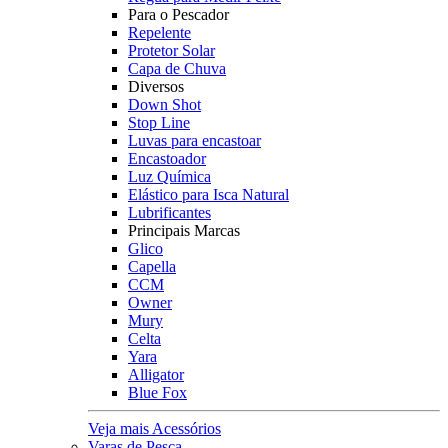
Para o Pescador
Repelente
Protetor Solar
Capa de Chuva
Diversos
Down Shot
Stop Line
Luvas para encastoar
Encastoador
Luz Química
Elástico para Isca Natural
Lubrificantes
Principais Marcas
Glico
Capella
CCM
Owner
Mury
Celta
Yara
Alligator
Blue Fox
Veja mais Acessórios
Varas de Pesca