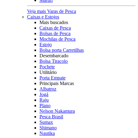
Maruri
Veja mais Varas de Pesca
Caixas e Estojos
Mais buscados
Caixas de Pesca
Bolsas de Pesca
Mochilas de Pesca
Estojo
Bolsa porta Carretilhas
Desembarcado
Bolsa Tiracolo
Pochete
Utilitário
Porta Empate
Principais Marcas
Albatroz
Jogá
Raju
Plano
Nelson Nakamura
Pesca Brasil
Sumax
Shimano
Nautika