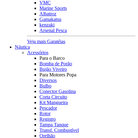
VMC
Marine Sports
Albatroz
Gamakatsu
kenzaki
Arsenal Pesca
Veja mais Garatéias
Náutica
Acessórios
Para o Barco
Bomba de Porão
Bujão Viveiro
Para Motores Popa
Diversos
Bulbo
Conector Gasolina
Corta Circuito
Kit Mangueira
Pescador
Rotor
Registro
Tampa Tanque
Transf. Combustível
Orelhão