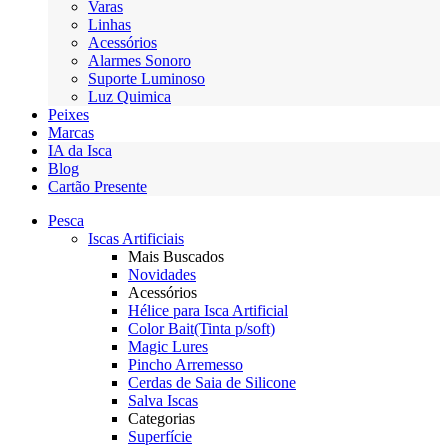
Varas
Linhas
Acessórios
Alarmes Sonoro
Suporte Luminoso
Luz Quimica
Peixes
Marcas
IA da Isca
Blog
Cartão Presente
Pesca
Iscas Artificiais
Mais Buscados
Novidades
Acessórios
Hélice para Isca Artificial
Color Bait(Tinta p/soft)
Magic Lures
Pincho Arremesso
Cerdas de Saia de Silicone
Salva Iscas
Categorias
Superfície