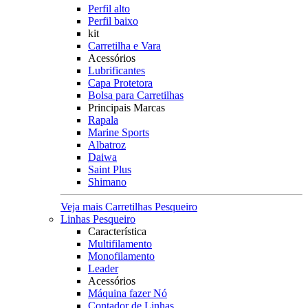
Perfil alto
Perfil baixo
kit
Carretilha e Vara
Acessórios
Lubrificantes
Capa Protetora
Bolsa para Carretilhas
Principais Marcas
Rapala
Marine Sports
Albatroz
Daiwa
Saint Plus
Shimano
Veja mais Carretilhas Pesqueiro
Linhas Pesqueiro
Característica
Multifilamento
Monofilamento
Leader
Acessórios
Máquina fazer Nó
Contador de Linhas