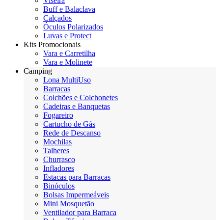
Viseira
Buff e Balaclava
Calçados
Óculos Polarizados
Luvas e Protect
Kits Promocionais
Vara e Carretilha
Vara e Molinete
Camping
Lona MultiUso
Barracas
Colchões e Colchonetes
Cadeiras e Banquetas
Fogareiro
Cartucho de Gás
Rede de Descanso
Mochilas
Talheres
Churrasco
Infladores
Estacas para Barracas
Binóculos
Bolsas Impermeáveis
Mini Mosquetão
Ventilador para Barraca