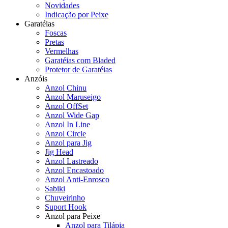
Novidades
Indicação por Peixe
Garatéias
Foscas
Pretas
Vermelhas
Garatéias com Bladed
Protetor de Garatéias
Anzóis
Anzol Chinu
Anzol Maruseigo
Anzol OffSet
Anzol Wide Gap
Anzol In Line
Anzol Circle
Anzol para Jig
Jig Head
Anzol Lastreado
Anzol Encastoado
Anzol Anti-Enrosco
Sabiki
Chuveirinho
Suport Hook
Anzol para Peixe
Anzol para Tilápia