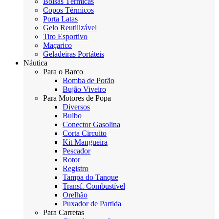
Bolsas Térmicas
Copos Térmicos
Porta Latas
Gelo Reutilizável
Tiro Esportivo
Maçarico
Geladeiras Portáteis
Náutica
Para o Barco
Bomba de Porão
Bujão Viveiro
Para Motores de Popa
Diversos
Bulbo
Conector Gasolina
Corta Circuito
Kit Mangueira
Pescador
Rotor
Registro
Tampa do Tanque
Transf. Combustível
Orelhão
Puxador de Partida
Para Carretas