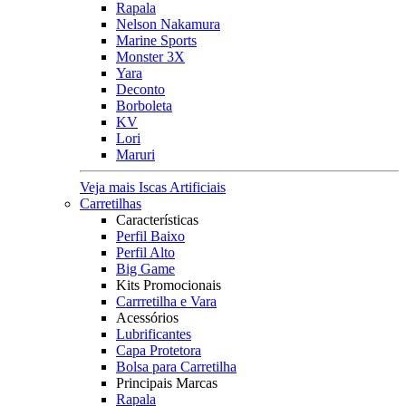
Rapala
Nelson Nakamura
Marine Sports
Monster 3X
Yara
Deconto
Borboleta
KV
Lori
Maruri
Veja mais Iscas Artificiais
Carretilhas
Características
Perfil Baixo
Perfil Alto
Big Game
Kits Promocionais
Carrretilha e Vara
Acessórios
Lubrificantes
Capa Protetora
Bolsa para Carretilha
Principais Marcas
Rapala