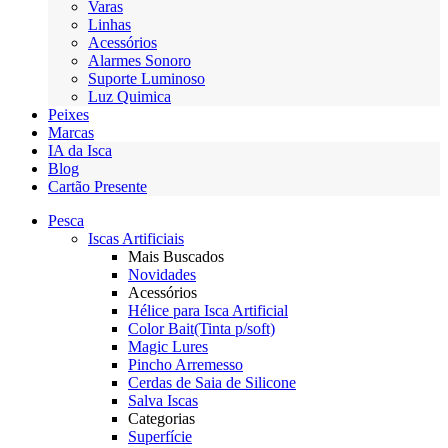
Varas
Linhas
Acessórios
Alarmes Sonoro
Suporte Luminoso
Luz Quimica
Peixes
Marcas
IA da Isca
Blog
Cartão Presente
Pesca
Iscas Artificiais
Mais Buscados
Novidades
Acessórios
Hélice para Isca Artificial
Color Bait(Tinta p/soft)
Magic Lures
Pincho Arremesso
Cerdas de Saia de Silicone
Salva Iscas
Categorias
Superfície