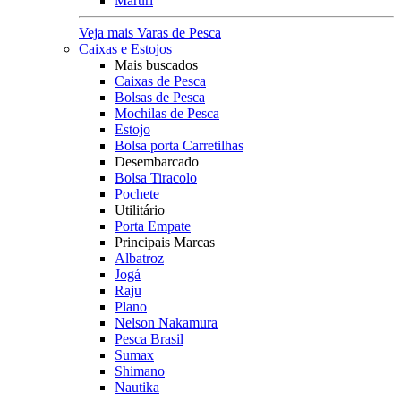
Maruri
Veja mais Varas de Pesca
Caixas e Estojos
Mais buscados
Caixas de Pesca
Bolsas de Pesca
Mochilas de Pesca
Estojo
Bolsa porta Carretilhas
Desembarcado
Bolsa Tiracolo
Pochete
Utilitário
Porta Empate
Principais Marcas
Albatroz
Jogá
Raju
Plano
Nelson Nakamura
Pesca Brasil
Sumax
Shimano
Nautika