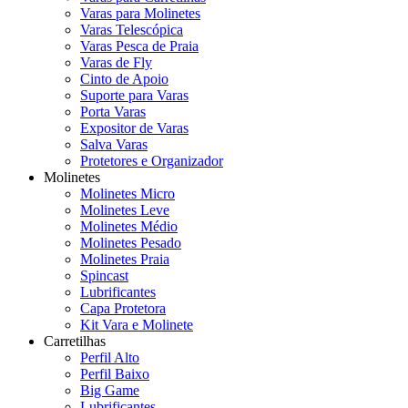
Varas para Molinetes
Varas Telescópica
Varas Pesca de Praia
Varas de Fly
Cinto de Apoio
Suporte para Varas
Porta Varas
Expositor de Varas
Salva Varas
Protetores e Organizador
Molinetes
Molinetes Micro
Molinetes Leve
Molinetes Médio
Molinetes Pesado
Molinetes Praia
Spincast
Lubrificantes
Capa Protetora
Kit Vara e Molinete
Carretilhas
Perfil Alto
Perfil Baixo
Big Game
Lubrificantes