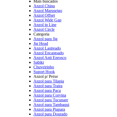
Mais buscados
Anzol Chinu
Anzol Maruseigo
Anzol Offset
Anzol Wide Gap
Anzol in Line
Anzol Circle
Categoria
Anzol para Jig
Jig Head
Anzol Lastreado
Anzol Encastoado
Anzol Anti Enrosco
Sabiki
Chuveirinho
Suport Hook
Anzol p/ Peixe
Anzol para Tilapia
Anzol para Traira
Anzol para Pacu
Anzol para Corvina
Anzol para Tucunare
Anzol para Tambaqui
Anzol para Piapara
Anzol para Dourado