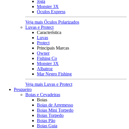
Jogá
Monster 3X
Óculos Express
Veja mais Óculos Polarizados
Luvas e Protect
Característica
Luvas
Protect
Principais Marcas
Owner
Fishing Co
Monster 3X
Albatroz
Mar Negro Fishing
Veja mais Luvas e Protect
Pesqueiro
Boias e Cevadeiras
Boias
Boias de Arremesso
Boias Mini Torpedo
Boias Torpedo
Boias Pão
Boias Guia