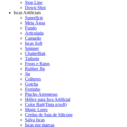
Stop Line
Down Shot
Iscas Artificiais
Superfície
Meia Água
Fundo
Articulada
Camarão
Iscas Soft
Spinner
ChatterBait
Tailspin
Frogs e Ratos
Rubber JIg
Jig
Colheres
Gotcha
Ferrinho
Pincho Arremesso
Hélice para Isca Artificial
Color Bait(Tinta p/soft)
Magic Lures
Cerdas de Saia de Silicone
Salva Iscas
Iscas por marcas