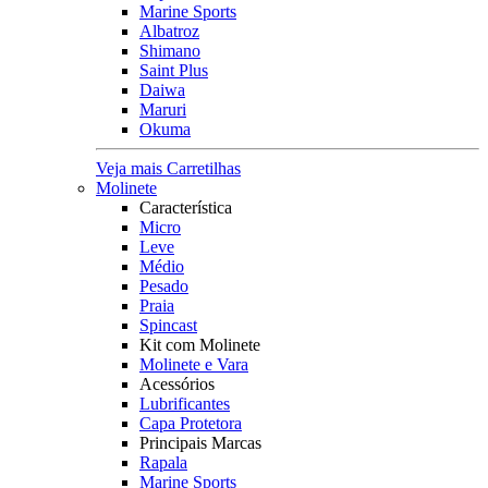
Marine Sports
Albatroz
Shimano
Saint Plus
Daiwa
Maruri
Okuma
Veja mais Carretilhas
Molinete
Característica
Micro
Leve
Médio
Pesado
Praia
Spincast
Kit com Molinete
Molinete e Vara
Acessórios
Lubrificantes
Capa Protetora
Principais Marcas
Rapala
Marine Sports