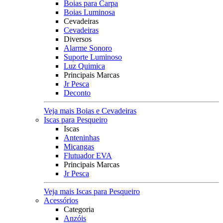
Boias para Carpa
Boias Luminosa
Cevadeiras
Cevadeiras
Diversos
Alarme Sonoro
Suporte Luminoso
Luz Quimica
Principais Marcas
Jr Pesca
Deconto
Veja mais Boias e Cevadeiras
Iscas para Pesqueiro
Iscas
Anteninhas
Miçangas
Flutuador EVA
Principais Marcas
Jr Pesca
Veja mais Iscas para Pesqueiro
Acessórios
Categoria
Anzóis