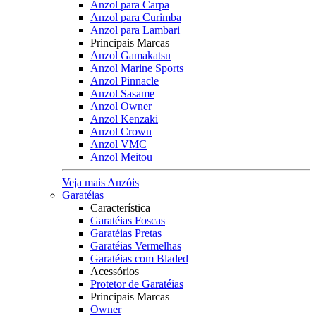
Anzol para Carpa
Anzol para Curimba
Anzol para Lambari
Principais Marcas
Anzol Gamakatsu
Anzol Marine Sports
Anzol Pinnacle
Anzol Sasame
Anzol Owner
Anzol Kenzaki
Anzol Crown
Anzol VMC
Anzol Meitou
Veja mais Anzóis
Garatéias
Característica
Garatéias Foscas
Garatéias Pretas
Garatéias Vermelhas
Garatéias com Bladed
Acessórios
Protetor de Garatéias
Principais Marcas
Owner