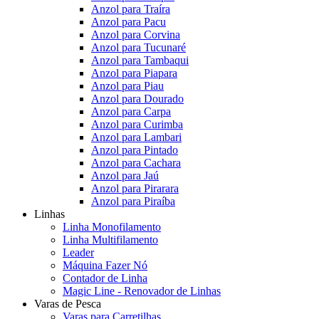
Anzol para Traíra
Anzol para Pacu
Anzol para Corvina
Anzol para Tucunaré
Anzol para Tambaqui
Anzol para Piapara
Anzol para Piau
Anzol para Dourado
Anzol para Carpa
Anzol para Curimba
Anzol para Lambari
Anzol para Pintado
Anzol para Cachara
Anzol para Jaú
Anzol para Pirarara
Anzol para Piraíba
Linhas
Linha Monofilamento
Linha Multifilamento
Leader
Máquina Fazer Nó
Contador de Linha
Magic Line - Renovador de Linhas
Varas de Pesca
Varas para Carretilhas