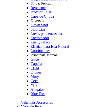
Para o Pescador
Repelente
Protetor Solar
Capa de Chuva
Diversos
Down Shot
Stop Line
Luvas para encastoar
Encastoador
Luz Química
Elástico para Isca Natural
Lubrificantes
Principais Marcas
Glico
Capella
CCM
Owner
Mury
Celta
Yara
Alligator
Blue Fox
Veja mais Acessórios
Varas de Pesca