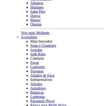
Albatroz
Shimano
Saint Plus
Daiwa
Maruri
Okuma
Veja mais Molinete
Acessórios
Mais buscados
Snap e Giradores
Argolas
Split Ring
Cutelaria
Facas
Canivetes
Tesouras
Afiador de Faca
Indispensáveis
Alicates
Aeradores
Balanças
Lanternas
Passaguá (Puça)
Régua para Medir Peixe