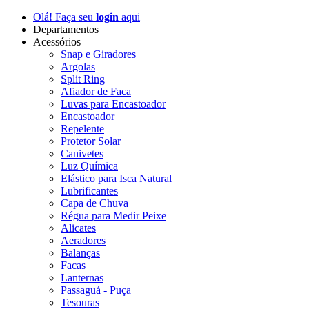
Olá! Faça seu
login
aqui
Departamentos
Acessórios
Snap e Giradores
Argolas
Split Ring
Afiador de Faca
Luvas para Encastoador
Encastoador
Repelente
Protetor Solar
Canivetes
Luz Química
Elástico para Isca Natural
Lubrificantes
Capa de Chuva
Régua para Medir Peixe
Alicates
Aeradores
Balanças
Facas
Lanternas
Passaguá - Puça
Tesouras