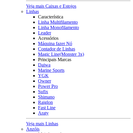
Veja mais Caixas e Estojos
Linhas
Característica
Linha Multifilamento
Linha Monofilamento
Leader
Acessórios
Máquina fazer Nó
Contador de Linhas
Magic Line(Monster 3x)
Principais Marcas
Daiwa
Marine Sports
YGK
Owner
Power Pro
Sufix
Shimano
Raiglon
Fast Line
Araty
Veja mais Linhas
Anzóis