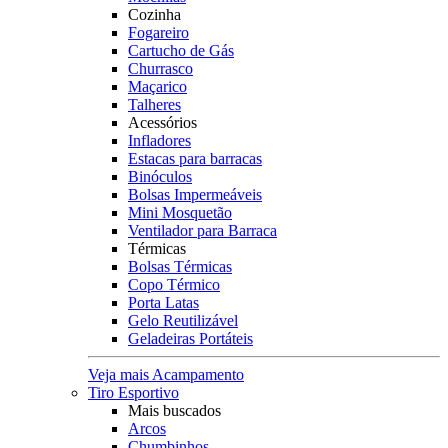
Cozinha
Fogareiro
Cartucho de Gás
Churrasco
Maçarico
Talheres
Acessórios
Infladores
Estacas para barracas
Binóculos
Bolsas Impermeáveis
Mini Mosquetão
Ventilador para Barraca
Térmicas
Bolsas Térmicas
Copo Térmico
Porta Latas
Gelo Reutilizável
Geladeiras Portáteis
Veja mais Acampamento
Tiro Esportivo
Mais buscados
Arcos
Chumbinhos