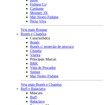
BRK
Fishing Co
Cardume
Monster 3X
Mar Negro Fishing
Presa Viva
Veja mais Roupas
Bonés e Chapéus
Característica
Bonés
Bonés c/ proteção de pescoço
Chapéu
Viseira
Principais Marcas
BRK
Vida de Pescador
Sumax
Mar Negro Fishing
Veja mais Bonés e Chapéus
Buff e Balaclava
Máscara
Buff
Balaclava