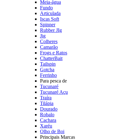
Meia-água
Fundo
Articulada
Iscas Soft
Spinner
Rubber JIg
Jig
Colheres
Camarão
Frogs e Ratos
ChatterBait
Tailspin
Gotcha
Ferrinho
Para pesca de
Tucunaré
Tucunaré Açu
Traíra
Tilápia
Dourado
Robalo
Cachara
Xaréu
Olho de Boi
Principais Marcas