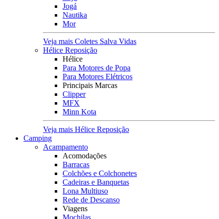
Jogá
Nautika
Mor
Veja mais Coletes Salva Vidas
Hélice Reposição
Hélice
Para Motores de Popa
Para Motores Elétricos
Principais Marcas
Clipper
MFX
Minn Kota
Veja mais Hélice Reposição
Camping
Acampamento
Acomodações
Barracas
Colchões e Colchonetes
Cadeiras e Banquetas
Lona Multiuso
Rede de Descanso
Viagens
Mochilas