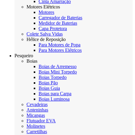
Cinta Amarração
Motores Elétricos
Motores
Carregador de Baterias
Medidor de Baterias
Capa Protetora
Colete Salva Vidas
Hélice de Reposição
Para Motores de Popa
Para Motores Elétricos
Pesqueiro
Boias
Boias de Arremesso
Boias Mini Torpedo
Boias Torpedo
Boias Pão
Boias Guia
Boias para Carpa
Boias Luminosa
Cevadeiras
Anteninhas
Miçangas
Flutuador EVA
Molinetes
Carretilhas