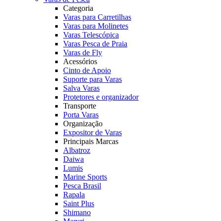
Categoria
Varas para Carretilhas
Varas para Molinetes
Varas Telescópica
Varas Pesca de Praia
Varas de Fly
Acessórios
Cinto de Apoio
Suporte para Varas
Salva Varas
Protetores e organizador
Transporte
Porta Varas
Organização
Expositor de Varas
Principais Marcas
Albatroz
Daiwa
Lumis
Marine Sports
Pesca Brasil
Rapala
Saint Plus
Shimano