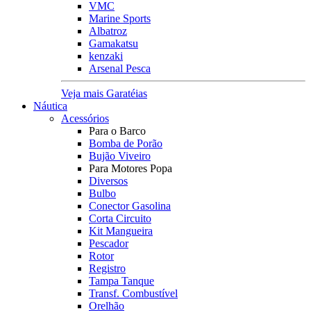
VMC
Marine Sports
Albatroz
Gamakatsu
kenzaki
Arsenal Pesca
Veja mais Garatéias
Náutica
Acessórios
Para o Barco
Bomba de Porão
Bujão Viveiro
Para Motores Popa
Diversos
Bulbo
Conector Gasolina
Corta Circuito
Kit Mangueira
Pescador
Rotor
Registro
Tampa Tanque
Transf. Combustível
Orelhão