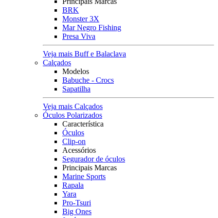
Principais Marcas
BRK
Monster 3X
Mar Negro Fishing
Presa Viva
Veja mais Buff e Balaclava
Calçados
Modelos
Babuche - Crocs
Sapatilha
Veja mais Calçados
Óculos Polarizados
Característica
Óculos
Clip-on
Acessórios
Segurador de óculos
Principais Marcas
Marine Sports
Rapala
Yara
Pro-Tsuri
Big Ones