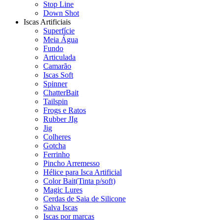
Stop Line
Down Shot
Iscas Artificiais
Superfície
Meia Água
Fundo
Articulada
Camarão
Iscas Soft
Spinner
ChatterBait
Tailspin
Frogs e Ratos
Rubber JIg
Jig
Colheres
Gotcha
Ferrinho
Pincho Arremesso
Hélice para Isca Artificial
Color Bait(Tinta p/soft)
Magic Lures
Cerdas de Saia de Silicone
Salva Iscas
Iscas por marcas