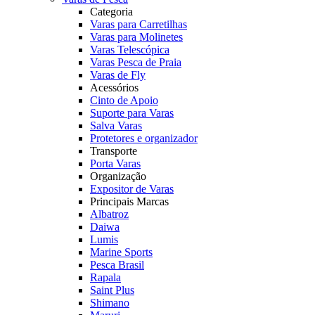
Categoria
Varas para Carretilhas
Varas para Molinetes
Varas Telescópica
Varas Pesca de Praia
Varas de Fly
Acessórios
Cinto de Apoio
Suporte para Varas
Salva Varas
Protetores e organizador
Transporte
Porta Varas
Organização
Expositor de Varas
Principais Marcas
Albatroz
Daiwa
Lumis
Marine Sports
Pesca Brasil
Rapala
Saint Plus
Shimano