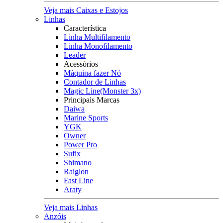
Veja mais Caixas e Estojos
Linhas
Característica
Linha Multifilamento
Linha Monofilamento
Leader
Acessórios
Máquina fazer Nó
Contador de Linhas
Magic Line(Monster 3x)
Principais Marcas
Daiwa
Marine Sports
YGK
Owner
Power Pro
Sufix
Shimano
Raiglon
Fast Line
Araty
Veja mais Linhas
Anzóis