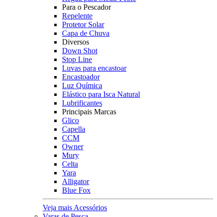
Para o Pescador
Repelente
Protetor Solar
Capa de Chuva
Diversos
Down Shot
Stop Line
Luvas para encastoar
Encastoador
Luz Química
Elástico para Isca Natural
Lubrificantes
Principais Marcas
Glico
Capella
CCM
Owner
Mury
Celta
Yara
Alligator
Blue Fox
Veja mais Acessórios
Varas de Pesca