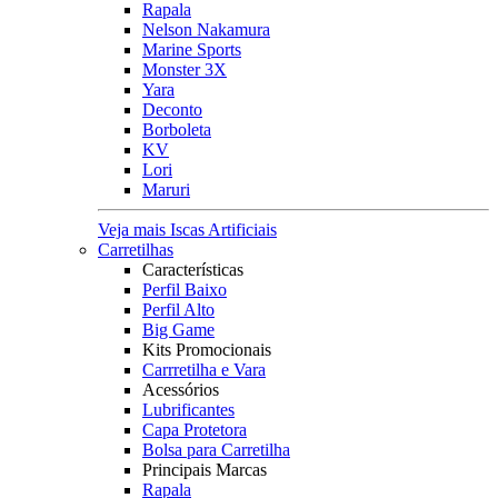
Rapala
Nelson Nakamura
Marine Sports
Monster 3X
Yara
Deconto
Borboleta
KV
Lori
Maruri
Veja mais Iscas Artificiais
Carretilhas
Características
Perfil Baixo
Perfil Alto
Big Game
Kits Promocionais
Carrretilha e Vara
Acessórios
Lubrificantes
Capa Protetora
Bolsa para Carretilha
Principais Marcas
Rapala