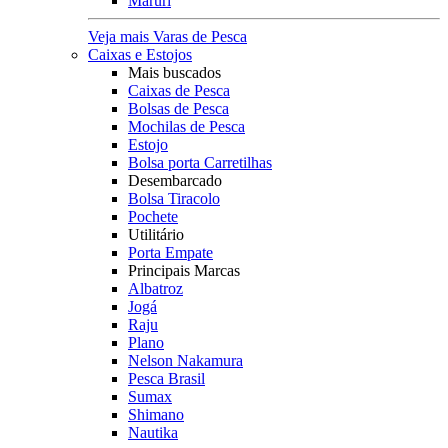
Maruri
Veja mais Varas de Pesca
Caixas e Estojos
Mais buscados
Caixas de Pesca
Bolsas de Pesca
Mochilas de Pesca
Estojo
Bolsa porta Carretilhas
Desembarcado
Bolsa Tiracolo
Pochete
Utilitário
Porta Empate
Principais Marcas
Albatroz
Jogá
Raju
Plano
Nelson Nakamura
Pesca Brasil
Sumax
Shimano
Nautika