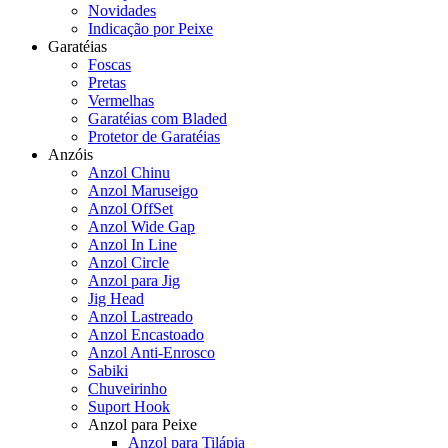
Novidades
Indicação por Peixe
Garatéias
Foscas
Pretas
Vermelhas
Garatéias com Bladed
Protetor de Garatéias
Anzóis
Anzol Chinu
Anzol Maruseigo
Anzol OffSet
Anzol Wide Gap
Anzol In Line
Anzol Circle
Anzol para Jig
Jig Head
Anzol Lastreado
Anzol Encastoado
Anzol Anti-Enrosco
Sabiki
Chuveirinho
Suport Hook
Anzol para Peixe
Anzol para Tilápia