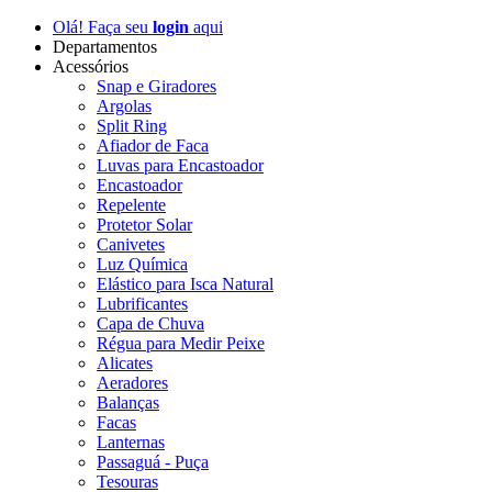
Olá! Faça seu
login
aqui
Departamentos
Acessórios
Snap e Giradores
Argolas
Split Ring
Afiador de Faca
Luvas para Encastoador
Encastoador
Repelente
Protetor Solar
Canivetes
Luz Química
Elástico para Isca Natural
Lubrificantes
Capa de Chuva
Régua para Medir Peixe
Alicates
Aeradores
Balanças
Facas
Lanternas
Passaguá - Puça
Tesouras