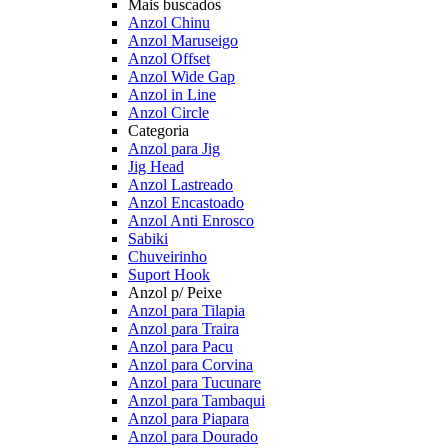
Mais buscados
Anzol Chinu
Anzol Maruseigo
Anzol Offset
Anzol Wide Gap
Anzol in Line
Anzol Circle
Categoria
Anzol para Jig
Jig Head
Anzol Lastreado
Anzol Encastoado
Anzol Anti Enrosco
Sabiki
Chuveirinho
Suport Hook
Anzol p/ Peixe
Anzol para Tilapia
Anzol para Traira
Anzol para Pacu
Anzol para Corvina
Anzol para Tucunare
Anzol para Tambaqui
Anzol para Piapara
Anzol para Dourado