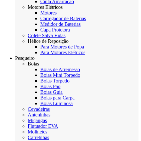
Cinta Amarração
Motores Elétricos
Motores
Carregador de Baterias
Medidor de Baterias
Capa Protetora
Colete Salva Vidas
Hélice de Reposição
Para Motores de Popa
Para Motores Elétricos
Pesqueiro
Boias
Boias de Arremesso
Boias Mini Torpedo
Boias Torpedo
Boias Pão
Boias Guia
Boias para Carpa
Boias Luminosa
Cevadeiras
Anteninhas
Miçangas
Flutuador EVA
Molinetes
Carretilhas