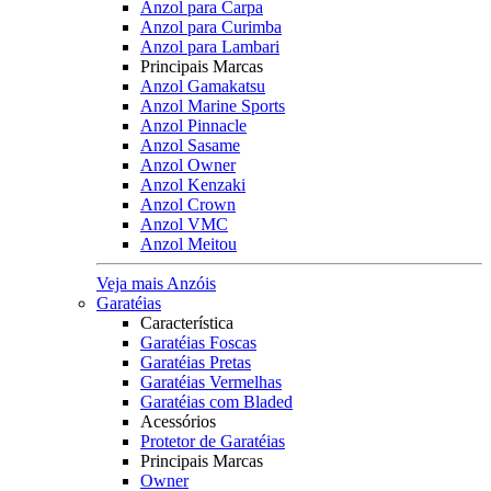
Anzol para Carpa
Anzol para Curimba
Anzol para Lambari
Principais Marcas
Anzol Gamakatsu
Anzol Marine Sports
Anzol Pinnacle
Anzol Sasame
Anzol Owner
Anzol Kenzaki
Anzol Crown
Anzol VMC
Anzol Meitou
Veja mais Anzóis
Garatéias
Característica
Garatéias Foscas
Garatéias Pretas
Garatéias Vermelhas
Garatéias com Bladed
Acessórios
Protetor de Garatéias
Principais Marcas
Owner