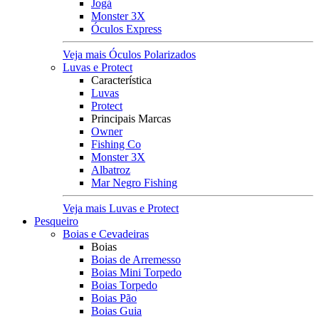
Jogá
Monster 3X
Óculos Express
Veja mais Óculos Polarizados
Luvas e Protect
Característica
Luvas
Protect
Principais Marcas
Owner
Fishing Co
Monster 3X
Albatroz
Mar Negro Fishing
Veja mais Luvas e Protect
Pesqueiro
Boias e Cevadeiras
Boias
Boias de Arremesso
Boias Mini Torpedo
Boias Torpedo
Boias Pão
Boias Guia