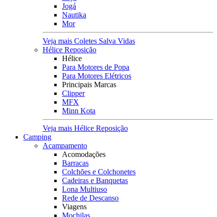
Jogá
Nautika
Mor
Veja mais Coletes Salva Vidas
Hélice Reposição
Hélice
Para Motores de Popa
Para Motores Elétricos
Principais Marcas
Clipper
MFX
Minn Kota
Veja mais Hélice Reposição
Camping
Acampamento
Acomodações
Barracas
Colchões e Colchonetes
Cadeiras e Banquetas
Lona Multiuso
Rede de Descanso
Viagens
Mochilas