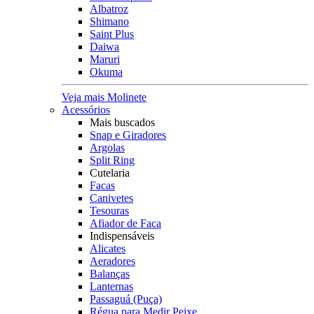
Albatroz
Shimano
Saint Plus
Daiwa
Maruri
Okuma
Veja mais Molinete
Acessórios
Mais buscados
Snap e Giradores
Argolas
Split Ring
Cutelaria
Facas
Canivetes
Tesouras
Afiador de Faca
Indispensáveis
Alicates
Aeradores
Balanças
Lanternas
Passaguá (Puça)
Régua para Medir Peixe