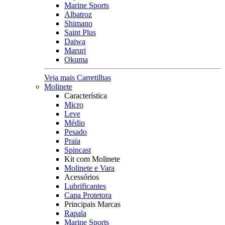
Marine Sports
Albatroz
Shimano
Saint Plus
Daiwa
Maruri
Okuma
Veja mais Carretilhas
Molinete
Característica
Micro
Leve
Médio
Pesado
Praia
Spincast
Kit com Molinete
Molinete e Vara
Acessórios
Lubrificantes
Capa Protetora
Principais Marcas
Rapala
Marine Sports