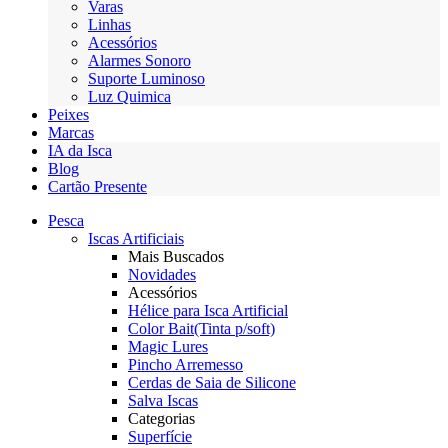
Varas
Linhas
Acessórios
Alarmes Sonoro
Suporte Luminoso
Luz Quimica
Peixes
Marcas
IA da Isca
Blog
Cartão Presente
Pesca
Iscas Artificiais
Mais Buscados
Novidades
Acessórios
Hélice para Isca Artificial
Color Bait(Tinta p/soft)
Magic Lures
Pincho Arremesso
Cerdas de Saia de Silicone
Salva Iscas
Categorias
Superfície