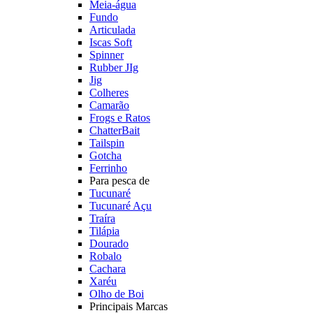
Meia-água
Fundo
Articulada
Iscas Soft
Spinner
Rubber JIg
Jig
Colheres
Camarão
Frogs e Ratos
ChatterBait
Tailspin
Gotcha
Ferrinho
Para pesca de
Tucunaré
Tucunaré Açu
Traíra
Tilápia
Dourado
Robalo
Cachara
Xaréu
Olho de Boi
Principais Marcas