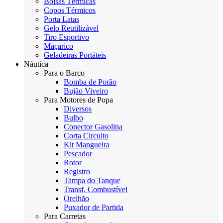
Bolsas Térmicas
Copos Térmicos
Porta Latas
Gelo Reutilizável
Tiro Esportivo
Maçarico
Geladeiras Portáteis
Náutica
Para o Barco
Bomba de Porão
Bujão Viveiro
Para Motores de Popa
Diversos
Bulbo
Conector Gasolina
Corta Circuito
Kit Mangueira
Pescador
Rotor
Registro
Tampa do Tanque
Transf. Combustível
Orelhão
Puxador de Partida
Para Carretas