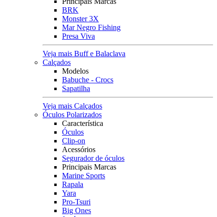
Principais Marcas
BRK
Monster 3X
Mar Negro Fishing
Presa Viva
Veja mais Buff e Balaclava
Calçados
Modelos
Babuche - Crocs
Sapatilha
Veja mais Calçados
Óculos Polarizados
Característica
Óculos
Clip-on
Acessórios
Segurador de óculos
Principais Marcas
Marine Sports
Rapala
Yara
Pro-Tsuri
Big Ones