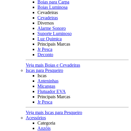
Boias para Carpa
Boias Luminosa
Cevadeiras
Cevadeiras
Diversos
Alarme Sonoro
Suporte Luminoso
Luz Quimica
Principais Marcas
Jr Pesca
Deconto
Veja mais Boias e Cevadeiras
Iscas para Pesqueiro
Iscas
Anteninhas
Miçangas
Flutuador EVA
Principais Marcas
Jr Pesca
Veja mais Iscas para Pesqueiro
Acessórios
Categoria
Anzóis