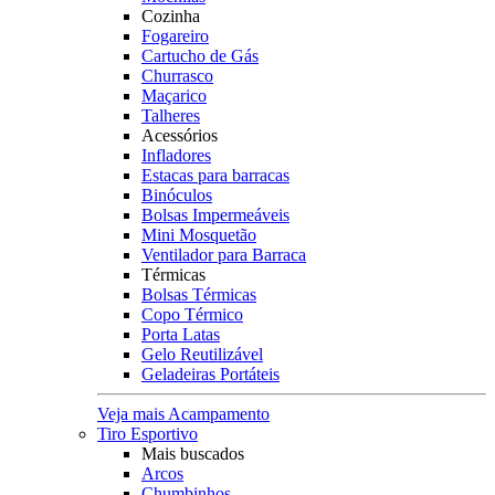
Cozinha
Fogareiro
Cartucho de Gás
Churrasco
Maçarico
Talheres
Acessórios
Infladores
Estacas para barracas
Binóculos
Bolsas Impermeáveis
Mini Mosquetão
Ventilador para Barraca
Térmicas
Bolsas Térmicas
Copo Térmico
Porta Latas
Gelo Reutilizável
Geladeiras Portáteis
Veja mais Acampamento
Tiro Esportivo
Mais buscados
Arcos
Chumbinhos