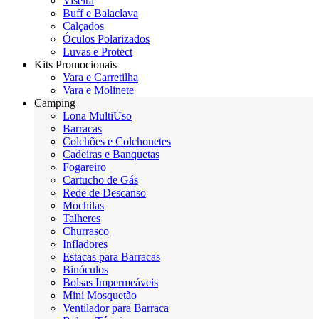
Viseira
Buff e Balaclava
Calçados
Óculos Polarizados
Luvas e Protect
Kits Promocionais
Vara e Carretilha
Vara e Molinete
Camping
Lona MultiUso
Barracas
Colchões e Colchonetes
Cadeiras e Banquetas
Fogareiro
Cartucho de Gás
Rede de Descanso
Mochilas
Talheres
Churrasco
Infladores
Estacas para Barracas
Binóculos
Bolsas Impermeáveis
Mini Mosquetão
Ventilador para Barraca