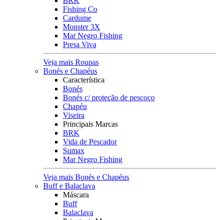
BRK
Fishing Co
Cardume
Monster 3X
Mar Negro Fishing
Presa Viva
Veja mais Roupas
Bonés e Chapéus
Característica
Bonés
Bonés c/ proteção de pescoço
Chapéu
Viseira
Principais Marcas
BRK
Vida de Pescador
Sumax
Mar Negro Fishing
Veja mais Bonés e Chapéus
Buff e Balaclava
Máscara
Buff
Balaclava