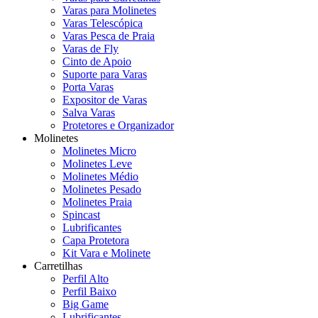
Varas para Molinetes
Varas Telescópica
Varas Pesca de Praia
Varas de Fly
Cinto de Apoio
Suporte para Varas
Porta Varas
Expositor de Varas
Salva Varas
Protetores e Organizador
Molinetes
Molinetes Micro
Molinetes Leve
Molinetes Médio
Molinetes Pesado
Molinetes Praia
Spincast
Lubrificantes
Capa Protetora
Kit Vara e Molinete
Carretilhas
Perfil Alto
Perfil Baixo
Big Game
Lubrificantes