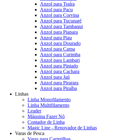
Anzol para Traíra
Anzol para Pacu
Anzol para Corvina
Anzol para Tucunaré
Anzol para Tambaqui
Anzol para Piapara
Anzol para Piau
Anzol para Dourado
Anzol para Carpa
Anzol para Curimba
Anzol para Lambari
Anzol para Pintado
Anzol para Cachara
Anzol para Jaú
Anzol para Pirarara
Anzol para Piraíba
Linhas
Linha Monofilamento
Linha Multifilamento
Leader
Máquina Fazer Nó
Contador de Linha
Magic Line - Renovador de Linhas
Varas de Pesca
Varas para Carretilhas