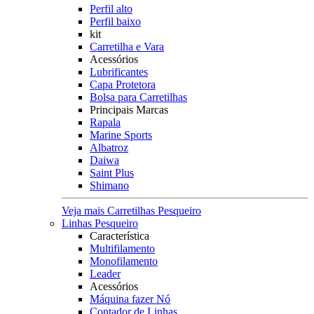
Perfil alto
Perfil baixo
kit
Carretilha e Vara
Acessórios
Lubrificantes
Capa Protetora
Bolsa para Carretilhas
Principais Marcas
Rapala
Marine Sports
Albatroz
Daiwa
Saint Plus
Shimano
Veja mais Carretilhas Pesqueiro
Linhas Pesqueiro
Característica
Multifilamento
Monofilamento
Leader
Acessórios
Máquina fazer Nó
Contador de Linhas