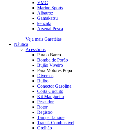
VMC
Marine Sports
Albatroz
Gamakatsu
kenzaki
Arsenal Pesca
Veja mais Garatéias
Náutica
Acessórios
Para o Barco
Bomba de Porão
Bujão Viveiro
Para Motores Popa
Diversos
Bulbo
Conector Gasolina
Corta Circuito
Kit Mangueira
Pescador
Rotor
Registro
Tampa Tanque
Transf. Combustível
Orelhão