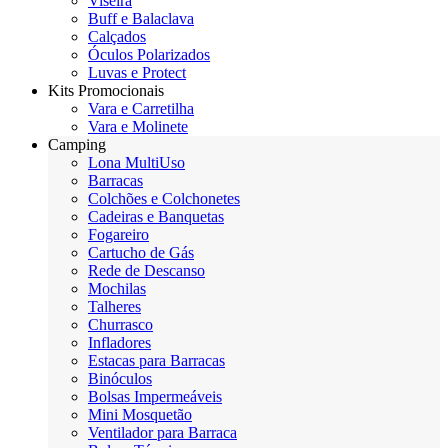
Viseira
Buff e Balaclava
Calçados
Óculos Polarizados
Luvas e Protect
Kits Promocionais
Vara e Carretilha
Vara e Molinete
Camping
Lona MultiUso
Barracas
Colchões e Colchonetes
Cadeiras e Banquetas
Fogareiro
Cartucho de Gás
Rede de Descanso
Mochilas
Talheres
Churrasco
Infladores
Estacas para Barracas
Binóculos
Bolsas Impermeáveis
Mini Mosquetão
Ventilador para Barraca