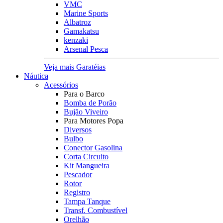
VMC
Marine Sports
Albatroz
Gamakatsu
kenzaki
Arsenal Pesca
Veja mais Garatéias
Náutica
Acessórios
Para o Barco
Bomba de Porão
Bujão Viveiro
Para Motores Popa
Diversos
Bulbo
Conector Gasolina
Corta Circuito
Kit Mangueira
Pescador
Rotor
Registro
Tampa Tanque
Transf. Combustível
Orelhão