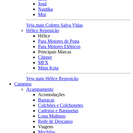
Jogá
Nautika
Mor
Veja mais Coletes Salva Vidas
Hélice Reposição
Hélice
Para Motores de Popa
Para Motores Elétricos
Principais Marcas
Clipper
MFX
Minn Kota
Veja mais Hélice Reposição
Camping
Acampamento
Acomodações
Barracas
Colchões e Colchonetes
Cadeiras e Banquetas
Lona Multiuso
Rede de Descanso
Viagens
Mochilas