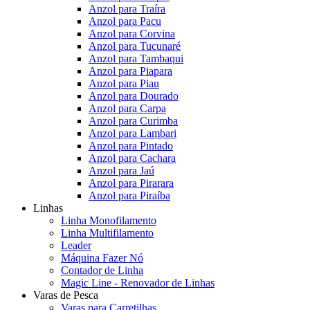
Anzol para Traíra
Anzol para Pacu
Anzol para Corvina
Anzol para Tucunaré
Anzol para Tambaqui
Anzol para Piapara
Anzol para Piau
Anzol para Dourado
Anzol para Carpa
Anzol para Curimba
Anzol para Lambari
Anzol para Pintado
Anzol para Cachara
Anzol para Jaú
Anzol para Pirarara
Anzol para Piraíba
Linhas
Linha Monofilamento
Linha Multifilamento
Leader
Máquina Fazer Nó
Contador de Linha
Magic Line - Renovador de Linhas
Varas de Pesca
Varas para Carretilhas