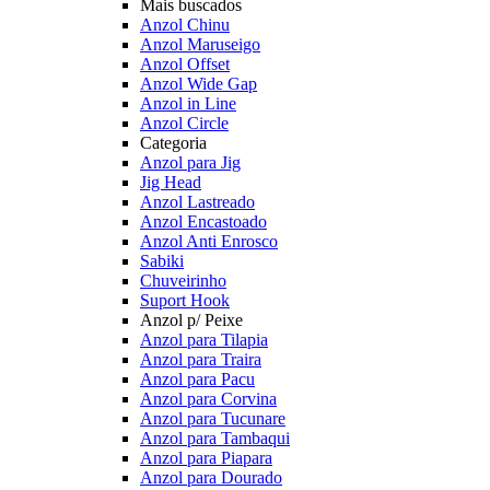
Mais buscados
Anzol Chinu
Anzol Maruseigo
Anzol Offset
Anzol Wide Gap
Anzol in Line
Anzol Circle
Categoria
Anzol para Jig
Jig Head
Anzol Lastreado
Anzol Encastoado
Anzol Anti Enrosco
Sabiki
Chuveirinho
Suport Hook
Anzol p/ Peixe
Anzol para Tilapia
Anzol para Traira
Anzol para Pacu
Anzol para Corvina
Anzol para Tucunare
Anzol para Tambaqui
Anzol para Piapara
Anzol para Dourado