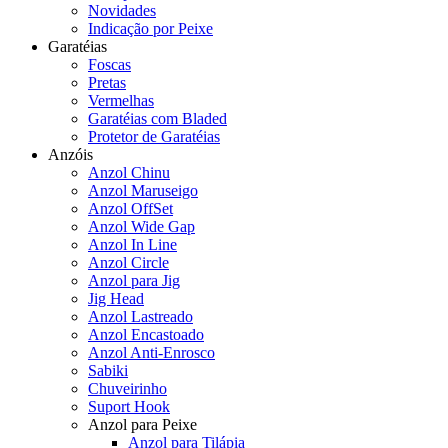
Novidades
Indicação por Peixe
Garatéias
Foscas
Pretas
Vermelhas
Garatéias com Bladed
Protetor de Garatéias
Anzóis
Anzol Chinu
Anzol Maruseigo
Anzol OffSet
Anzol Wide Gap
Anzol In Line
Anzol Circle
Anzol para Jig
Jig Head
Anzol Lastreado
Anzol Encastoado
Anzol Anti-Enrosco
Sabiki
Chuveirinho
Suport Hook
Anzol para Peixe
Anzol para Tilápia