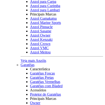
Anzol para Carpa
Anzol para Curimba
Anzol para Lambari
Principais Marcas
Anzol Gamakatsu
Anzol Marine Sports
Anzol Pinnacle
Anzol Sasame
Anzol Owner
Anzol Kenzaki
Anzol Crown
Anzol VMC
Anzol Meitou
Veja mais Anzóis
Garatéias
Característica
Garatéias Foscas
Garatéias Pretas
Garatéias Vermelhas
Garatéias com Bladed
Acessórios
Protetor de Garatéias
Principais Marcas
Owner