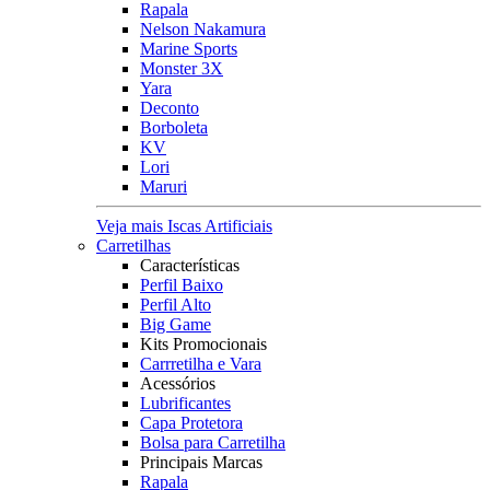
Rapala
Nelson Nakamura
Marine Sports
Monster 3X
Yara
Deconto
Borboleta
KV
Lori
Maruri
Veja mais Iscas Artificiais
Carretilhas
Características
Perfil Baixo
Perfil Alto
Big Game
Kits Promocionais
Carrretilha e Vara
Acessórios
Lubrificantes
Capa Protetora
Bolsa para Carretilha
Principais Marcas
Rapala