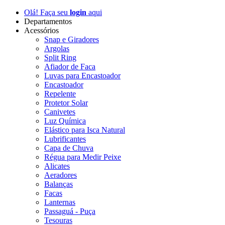
Olá! Faça seu
login
aqui
Departamentos
Acessórios
Snap e Giradores
Argolas
Split Ring
Afiador de Faca
Luvas para Encastoador
Encastoador
Repelente
Protetor Solar
Canivetes
Luz Química
Elástico para Isca Natural
Lubrificantes
Capa de Chuva
Régua para Medir Peixe
Alicates
Aeradores
Balanças
Facas
Lanternas
Passaguá - Puça
Tesouras