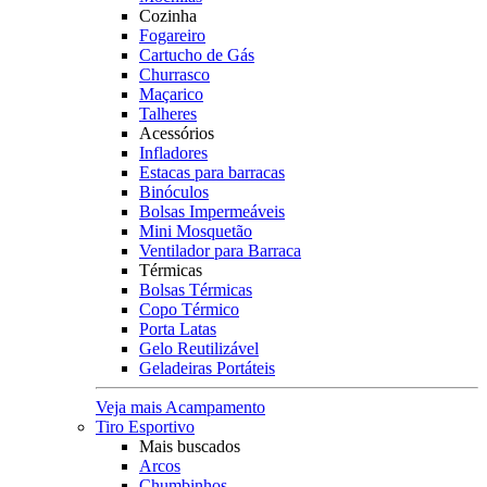
Cozinha
Fogareiro
Cartucho de Gás
Churrasco
Maçarico
Talheres
Acessórios
Infladores
Estacas para barracas
Binóculos
Bolsas Impermeáveis
Mini Mosquetão
Ventilador para Barraca
Térmicas
Bolsas Térmicas
Copo Térmico
Porta Latas
Gelo Reutilizável
Geladeiras Portáteis
Veja mais Acampamento
Tiro Esportivo
Mais buscados
Arcos
Chumbinhos