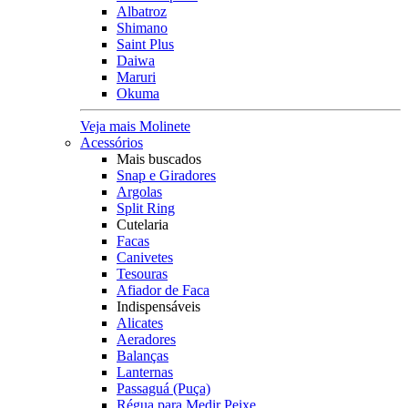
Albatroz
Shimano
Saint Plus
Daiwa
Maruri
Okuma
Veja mais Molinete
Acessórios
Mais buscados
Snap e Giradores
Argolas
Split Ring
Cutelaria
Facas
Canivetes
Tesouras
Afiador de Faca
Indispensáveis
Alicates
Aeradores
Balanças
Lanternas
Passaguá (Puça)
Régua para Medir Peixe