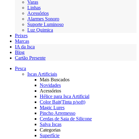
Varas
Linhas
Acessórios
Alarmes Sonoro
Suporte Luminoso
Luz Quimica
Peixes
Marcas
IA da Isca
Blog
Cartão Presente
Pesca
Iscas Artificiais
Mais Buscados
Novidades
Acessórios
Hélice para Isca Artificial
Color Bait(Tinta p/soft)
Magic Lures
Pincho Arremesso
Cerdas de Saia de Silicone
Salva Iscas
Categorias
Superfície