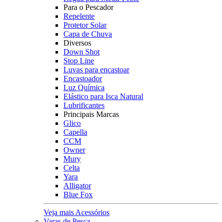
Para o Pescador
Repelente
Protetor Solar
Capa de Chuva
Diversos
Down Shot
Stop Line
Luvas para encastoar
Encastoador
Luz Química
Elástico para Isca Natural
Lubrificantes
Principais Marcas
Glico
Capella
CCM
Owner
Mury
Celta
Yara
Alligator
Blue Fox
Veja mais Acessórios
Varas de Pesca