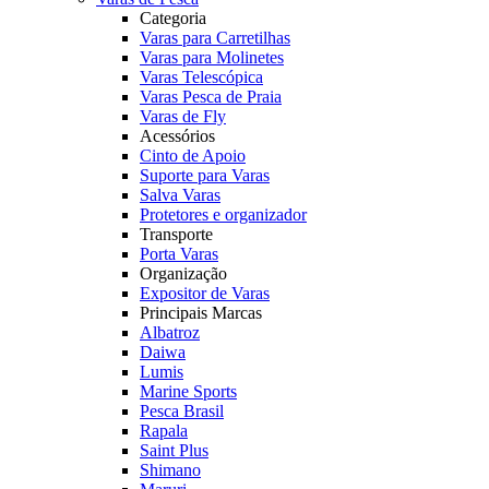
Categoria
Varas para Carretilhas
Varas para Molinetes
Varas Telescópica
Varas Pesca de Praia
Varas de Fly
Acessórios
Cinto de Apoio
Suporte para Varas
Salva Varas
Protetores e organizador
Transporte
Porta Varas
Organização
Expositor de Varas
Principais Marcas
Albatroz
Daiwa
Lumis
Marine Sports
Pesca Brasil
Rapala
Saint Plus
Shimano