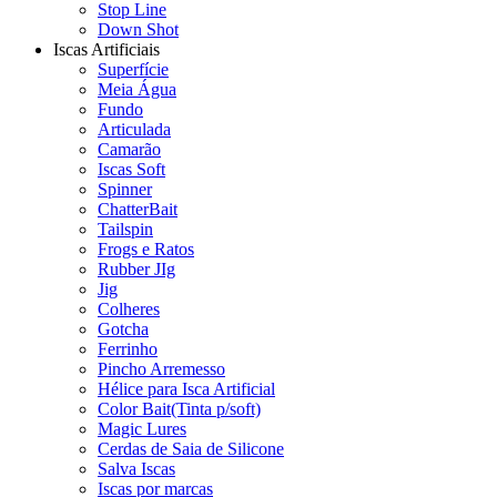
Stop Line
Down Shot
Iscas Artificiais
Superfície
Meia Água
Fundo
Articulada
Camarão
Iscas Soft
Spinner
ChatterBait
Tailspin
Frogs e Ratos
Rubber JIg
Jig
Colheres
Gotcha
Ferrinho
Pincho Arremesso
Hélice para Isca Artificial
Color Bait(Tinta p/soft)
Magic Lures
Cerdas de Saia de Silicone
Salva Iscas
Iscas por marcas