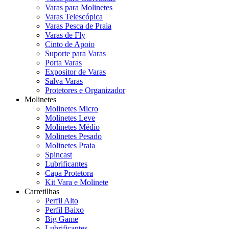
Varas para Molinetes
Varas Telescópica
Varas Pesca de Praia
Varas de Fly
Cinto de Apoio
Suporte para Varas
Porta Varas
Expositor de Varas
Salva Varas
Protetores e Organizador
Molinetes
Molinetes Micro
Molinetes Leve
Molinetes Médio
Molinetes Pesado
Molinetes Praia
Spincast
Lubrificantes
Capa Protetora
Kit Vara e Molinete
Carretilhas
Perfil Alto
Perfil Baixo
Big Game
Lubrificantes