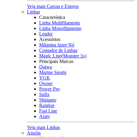
Veja mais Caixas e Estojos
Linhas
Característica
Linha Multifilamento
Linha Monofilamento
Leader
Acessórios
Máquina fazer Nó
Contador de Linhas
Magic Line(Monster 3x)
Principais Marcas
Daiwa
Marine Sports
YGK
Owner
Power Pro
Sufix
Shimano
Raiglon
Fast Line
Araty
Veja mais Linhas
Anzóis