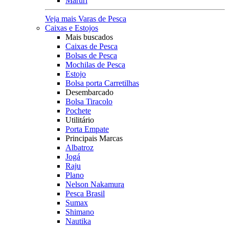
Maruri
Veja mais Varas de Pesca
Caixas e Estojos
Mais buscados
Caixas de Pesca
Bolsas de Pesca
Mochilas de Pesca
Estojo
Bolsa porta Carretilhas
Desembarcado
Bolsa Tiracolo
Pochete
Utilitário
Porta Empate
Principais Marcas
Albatroz
Jogá
Raju
Plano
Nelson Nakamura
Pesca Brasil
Sumax
Shimano
Nautika