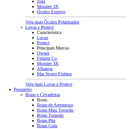
Jogá
Monster 3X
Óculos Express
Veja mais Óculos Polarizados
Luvas e Protect
Característica
Luvas
Protect
Principais Marcas
Owner
Fishing Co
Monster 3X
Albatroz
Mar Negro Fishing
Veja mais Luvas e Protect
Pesqueiro
Boias e Cevadeiras
Boias
Boias de Arremesso
Boias Mini Torpedo
Boias Torpedo
Boias Pão
Boias Guia