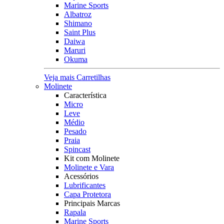
Marine Sports
Albatroz
Shimano
Saint Plus
Daiwa
Maruri
Okuma
Veja mais Carretilhas
Molinete
Característica
Micro
Leve
Médio
Pesado
Praia
Spincast
Kit com Molinete
Molinete e Vara
Acessórios
Lubrificantes
Capa Protetora
Principais Marcas
Rapala
Marine Sports