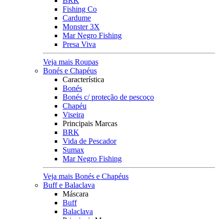
BRK
Fishing Co
Cardume
Monster 3X
Mar Negro Fishing
Presa Viva
Veja mais Roupas
Bonés e Chapéus
Característica
Bonés
Bonés c/ proteção de pescoço
Chapéu
Viseira
Principais Marcas
BRK
Vida de Pescador
Sumax
Mar Negro Fishing
Veja mais Bonés e Chapéus
Buff e Balaclava
Máscara
Buff
Balaclava