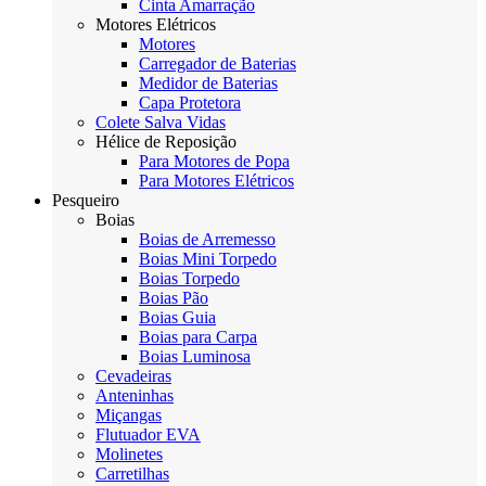
Cinta Amarração
Motores Elétricos
Motores
Carregador de Baterias
Medidor de Baterias
Capa Protetora
Colete Salva Vidas
Hélice de Reposição
Para Motores de Popa
Para Motores Elétricos
Pesqueiro
Boias
Boias de Arremesso
Boias Mini Torpedo
Boias Torpedo
Boias Pão
Boias Guia
Boias para Carpa
Boias Luminosa
Cevadeiras
Anteninhas
Miçangas
Flutuador EVA
Molinetes
Carretilhas