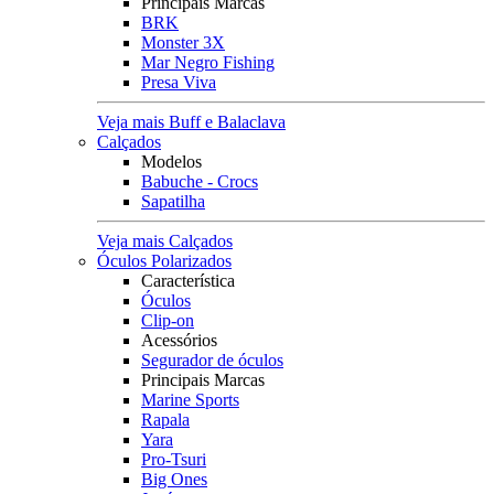
Principais Marcas
BRK
Monster 3X
Mar Negro Fishing
Presa Viva
Veja mais Buff e Balaclava
Calçados
Modelos
Babuche - Crocs
Sapatilha
Veja mais Calçados
Óculos Polarizados
Característica
Óculos
Clip-on
Acessórios
Segurador de óculos
Principais Marcas
Marine Sports
Rapala
Yara
Pro-Tsuri
Big Ones