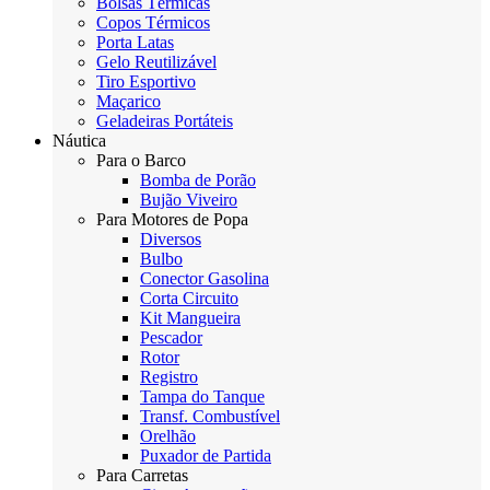
Bolsas Térmicas
Copos Térmicos
Porta Latas
Gelo Reutilizável
Tiro Esportivo
Maçarico
Geladeiras Portáteis
Náutica
Para o Barco
Bomba de Porão
Bujão Viveiro
Para Motores de Popa
Diversos
Bulbo
Conector Gasolina
Corta Circuito
Kit Mangueira
Pescador
Rotor
Registro
Tampa do Tanque
Transf. Combustível
Orelhão
Puxador de Partida
Para Carretas