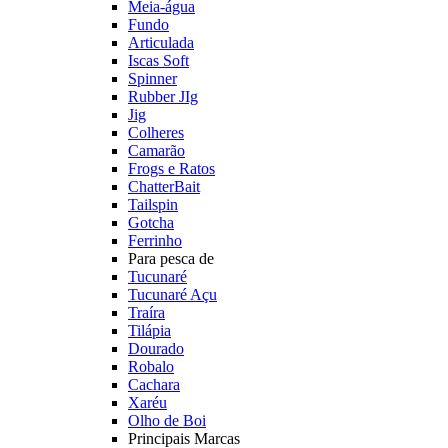
Meia-água
Fundo
Articulada
Iscas Soft
Spinner
Rubber JIg
Jig
Colheres
Camarão
Frogs e Ratos
ChatterBait
Tailspin
Gotcha
Ferrinho
Para pesca de
Tucunaré
Tucunaré Açu
Traíra
Tilápia
Dourado
Robalo
Cachara
Xaréu
Olho de Boi
Principais Marcas