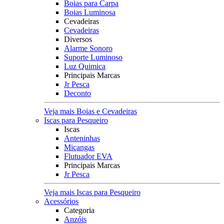
Boias para Carpa
Boias Luminosa
Cevadeiras
Cevadeiras
Diversos
Alarme Sonoro
Suporte Luminoso
Luz Quimica
Principais Marcas
Jr Pesca
Deconto
Veja mais Boias e Cevadeiras
Iscas para Pesqueiro
Iscas
Anteninhas
Miçangas
Flutuador EVA
Principais Marcas
Jr Pesca
Veja mais Iscas para Pesqueiro
Acessórios
Categoria
Anzóis