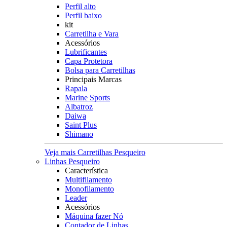
Perfil alto
Perfil baixo
kit
Carretilha e Vara
Acessórios
Lubrificantes
Capa Protetora
Bolsa para Carretilhas
Principais Marcas
Rapala
Marine Sports
Albatroz
Daiwa
Saint Plus
Shimano
Veja mais Carretilhas Pesqueiro
Linhas Pesqueiro
Característica
Multifilamento
Monofilamento
Leader
Acessórios
Máquina fazer Nó
Contador de Linhas