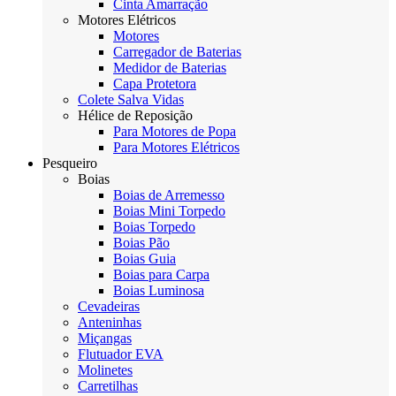
Cinta Amarração
Motores Elétricos
Motores
Carregador de Baterias
Medidor de Baterias
Capa Protetora
Colete Salva Vidas
Hélice de Reposição
Para Motores de Popa
Para Motores Elétricos
Pesqueiro
Boias
Boias de Arremesso
Boias Mini Torpedo
Boias Torpedo
Boias Pão
Boias Guia
Boias para Carpa
Boias Luminosa
Cevadeiras
Anteninhas
Miçangas
Flutuador EVA
Molinetes
Carretilhas