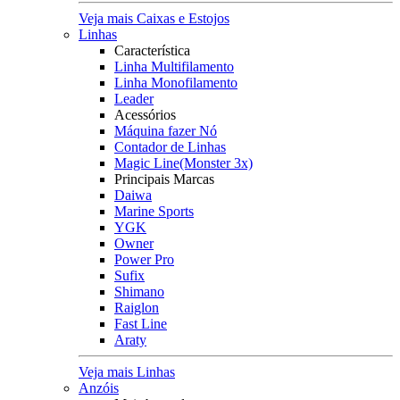
Veja mais Caixas e Estojos
Linhas
Característica
Linha Multifilamento
Linha Monofilamento
Leader
Acessórios
Máquina fazer Nó
Contador de Linhas
Magic Line(Monster 3x)
Principais Marcas
Daiwa
Marine Sports
YGK
Owner
Power Pro
Sufix
Shimano
Raiglon
Fast Line
Araty
Veja mais Linhas
Anzóis