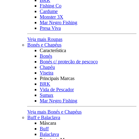
BRK
Fishing Co
Cardume
Monster 3X
Mar Negro Fishing
Presa Viva
Veja mais Roupas
Bonés e Chapéus
Característica
Bonés
Bonés c/ proteção de pescoço
Chapéu
Viseira
Principais Marcas
BRK
Vida de Pescador
Sumax
Mar Negro Fishing
Veja mais Bonés e Chapéus
Buff e Balaclava
Máscara
Buff
Balaclava