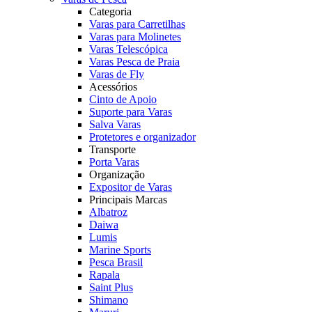
Categoria
Varas para Carretilhas
Varas para Molinetes
Varas Telescópica
Varas Pesca de Praia
Varas de Fly
Acessórios
Cinto de Apoio
Suporte para Varas
Salva Varas
Protetores e organizador
Transporte
Porta Varas
Organização
Expositor de Varas
Principais Marcas
Albatroz
Daiwa
Lumis
Marine Sports
Pesca Brasil
Rapala
Saint Plus
Shimano