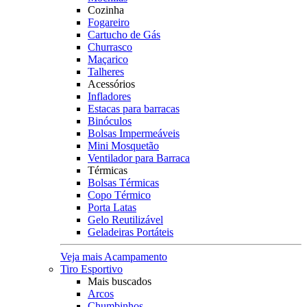
Cozinha
Fogareiro
Cartucho de Gás
Churrasco
Maçarico
Talheres
Acessórios
Infladores
Estacas para barracas
Binóculos
Bolsas Impermeáveis
Mini Mosquetão
Ventilador para Barraca
Térmicas
Bolsas Térmicas
Copo Térmico
Porta Latas
Gelo Reutilizável
Geladeiras Portáteis
Veja mais Acampamento
Tiro Esportivo
Mais buscados
Arcos
Chumbinhos