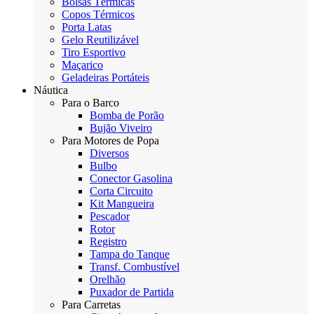
Bolsas Térmicas
Copos Térmicos
Porta Latas
Gelo Reutilizável
Tiro Esportivo
Maçarico
Geladeiras Portáteis
Náutica
Para o Barco
Bomba de Porão
Bujão Viveiro
Para Motores de Popa
Diversos
Bulbo
Conector Gasolina
Corta Circuito
Kit Mangueira
Pescador
Rotor
Registro
Tampa do Tanque
Transf. Combustível
Orelhão
Puxador de Partida
Para Carretas