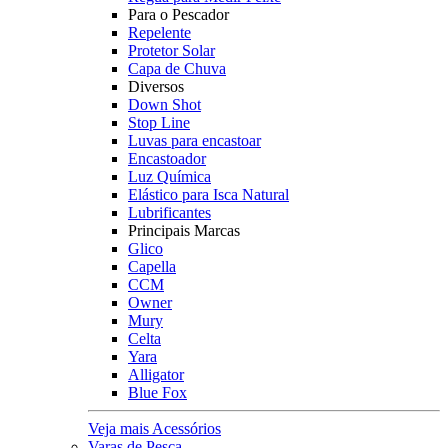
Para o Pescador
Repelente
Protetor Solar
Capa de Chuva
Diversos
Down Shot
Stop Line
Luvas para encastoar
Encastoador
Luz Química
Elástico para Isca Natural
Lubrificantes
Principais Marcas
Glico
Capella
CCM
Owner
Mury
Celta
Yara
Alligator
Blue Fox
Veja mais Acessórios
Varas de Pesca