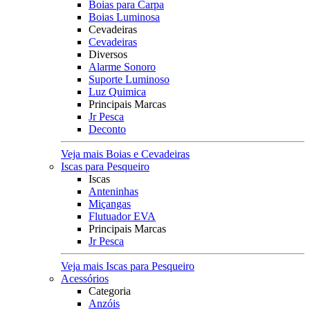
Boias para Carpa
Boias Luminosa
Cevadeiras
Cevadeiras
Diversos
Alarme Sonoro
Suporte Luminoso
Luz Quimica
Principais Marcas
Jr Pesca
Deconto
Veja mais Boias e Cevadeiras
Iscas para Pesqueiro
Iscas
Anteninhas
Miçangas
Flutuador EVA
Principais Marcas
Jr Pesca
Veja mais Iscas para Pesqueiro
Acessórios
Categoria
Anzóis