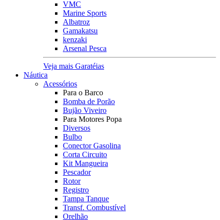
VMC
Marine Sports
Albatroz
Gamakatsu
kenzaki
Arsenal Pesca
Veja mais Garatéias
Náutica
Acessórios
Para o Barco
Bomba de Porão
Bujão Viveiro
Para Motores Popa
Diversos
Bulbo
Conector Gasolina
Corta Circuito
Kit Mangueira
Pescador
Rotor
Registro
Tampa Tanque
Transf. Combustível
Orelhão