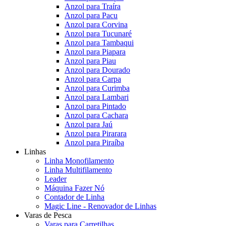
Anzol para Traíra
Anzol para Pacu
Anzol para Corvina
Anzol para Tucunaré
Anzol para Tambaqui
Anzol para Piapara
Anzol para Piau
Anzol para Dourado
Anzol para Carpa
Anzol para Curimba
Anzol para Lambari
Anzol para Pintado
Anzol para Cachara
Anzol para Jaú
Anzol para Pirarara
Anzol para Piraíba
Linhas
Linha Monofilamento
Linha Multifilamento
Leader
Máquina Fazer Nó
Contador de Linha
Magic Line - Renovador de Linhas
Varas de Pesca
Varas para Carretilhas