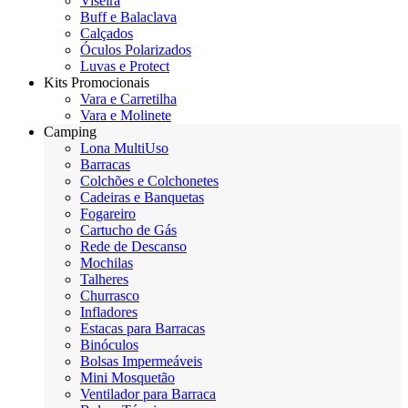
Viseira
Buff e Balaclava
Calçados
Óculos Polarizados
Luvas e Protect
Kits Promocionais
Vara e Carretilha
Vara e Molinete
Camping
Lona MultiUso
Barracas
Colchões e Colchonetes
Cadeiras e Banquetas
Fogareiro
Cartucho de Gás
Rede de Descanso
Mochilas
Talheres
Churrasco
Infladores
Estacas para Barracas
Binóculos
Bolsas Impermeáveis
Mini Mosquetão
Ventilador para Barraca