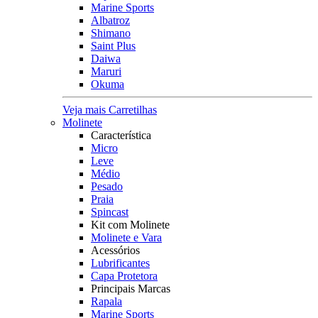
Marine Sports
Albatroz
Shimano
Saint Plus
Daiwa
Maruri
Okuma
Veja mais Carretilhas
Molinete
Característica
Micro
Leve
Médio
Pesado
Praia
Spincast
Kit com Molinete
Molinete e Vara
Acessórios
Lubrificantes
Capa Protetora
Principais Marcas
Rapala
Marine Sports