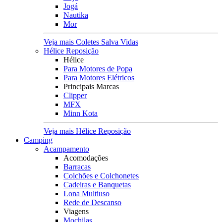
Jogá
Nautika
Mor
Veja mais Coletes Salva Vidas
Hélice Reposição
Hélice
Para Motores de Popa
Para Motores Elétricos
Principais Marcas
Clipper
MFX
Minn Kota
Veja mais Hélice Reposição
Camping
Acampamento
Acomodações
Barracas
Colchões e Colchonetes
Cadeiras e Banquetas
Lona Multiuso
Rede de Descanso
Viagens
Mochilas