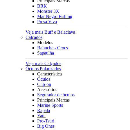
Principais Marcas
BRK
Monster 3X
Mar Negro Fishing
Presa Viva
Veja mais Buff e Balaclava
Calçados
Modelos
Babuche - Crocs
Sapatilha
Veja mais Calçados
Óculos Polarizados
Característica
Óculos
Clip-on
Acessórios
Segurador de óculos
Principais Marcas
Marine Sports
Rapala
Yara
Pro-Tsuri
Big Ones