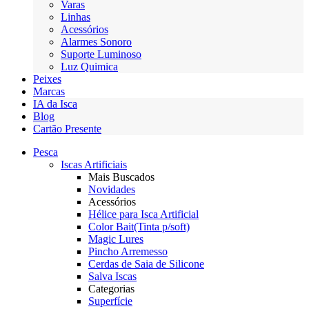
Varas
Linhas
Acessórios
Alarmes Sonoro
Suporte Luminoso
Luz Quimica
Peixes
Marcas
IA da Isca
Blog
Cartão Presente
Pesca
Iscas Artificiais
Mais Buscados
Novidades
Acessórios
Hélice para Isca Artificial
Color Bait(Tinta p/soft)
Magic Lures
Pincho Arremesso
Cerdas de Saia de Silicone
Salva Iscas
Categorias
Superfície