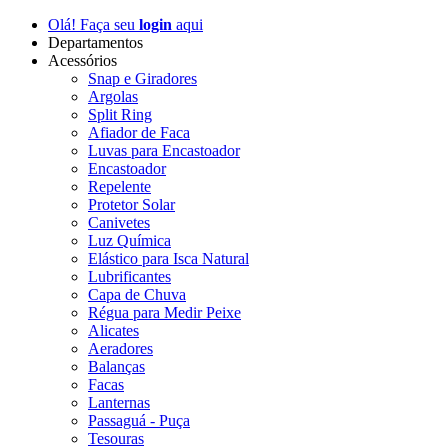
Olá! Faça seu
login
aqui
Departamentos
Acessórios
Snap e Giradores
Argolas
Split Ring
Afiador de Faca
Luvas para Encastoador
Encastoador
Repelente
Protetor Solar
Canivetes
Luz Química
Elástico para Isca Natural
Lubrificantes
Capa de Chuva
Régua para Medir Peixe
Alicates
Aeradores
Balanças
Facas
Lanternas
Passaguá - Puça
Tesouras