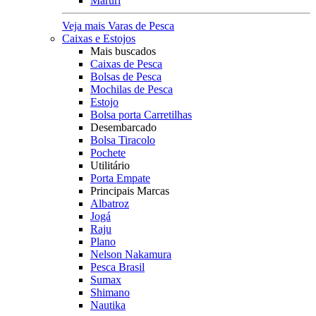
Maruri
Veja mais Varas de Pesca
Caixas e Estojos
Mais buscados
Caixas de Pesca
Bolsas de Pesca
Mochilas de Pesca
Estojo
Bolsa porta Carretilhas
Desembarcado
Bolsa Tiracolo
Pochete
Utilitário
Porta Empate
Principais Marcas
Albatroz
Jogá
Raju
Plano
Nelson Nakamura
Pesca Brasil
Sumax
Shimano
Nautika