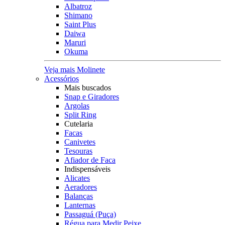
Albatroz
Shimano
Saint Plus
Daiwa
Maruri
Okuma
Veja mais Molinete
Acessórios
Mais buscados
Snap e Giradores
Argolas
Split Ring
Cutelaria
Facas
Canivetes
Tesouras
Afiador de Faca
Indispensáveis
Alicates
Aeradores
Balanças
Lanternas
Passaguá (Puça)
Régua para Medir Peixe