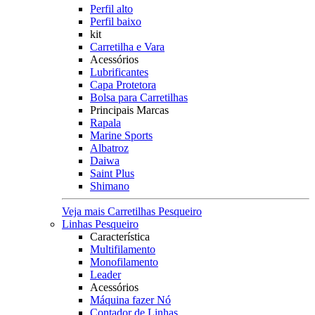
Perfil alto
Perfil baixo
kit
Carretilha e Vara
Acessórios
Lubrificantes
Capa Protetora
Bolsa para Carretilhas
Principais Marcas
Rapala
Marine Sports
Albatroz
Daiwa
Saint Plus
Shimano
Veja mais Carretilhas Pesqueiro
Linhas Pesqueiro
Característica
Multifilamento
Monofilamento
Leader
Acessórios
Máquina fazer Nó
Contador de Linhas