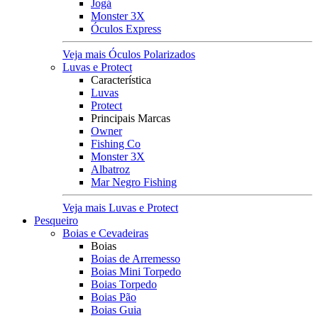
Jogá
Monster 3X
Óculos Express
Veja mais Óculos Polarizados
Luvas e Protect
Característica
Luvas
Protect
Principais Marcas
Owner
Fishing Co
Monster 3X
Albatroz
Mar Negro Fishing
Veja mais Luvas e Protect
Pesqueiro
Boias e Cevadeiras
Boias
Boias de Arremesso
Boias Mini Torpedo
Boias Torpedo
Boias Pão
Boias Guia