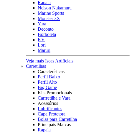
Rapala
Nelson Nakamura
Marine Sports
Monster 3X
Yara
Deconto
Borboleta
KV
Lori
Maruri
Veja mais Iscas Artificiais
Carretilhas
Características
Perfil Baixo
Perfil Alto
Big Game
Kits Promocionais
Carrretilha e Vara
Acessórios
Lubrificantes
Capa Protetora
Bolsa para Carretilha
Principais Marcas
Rapala