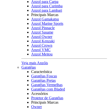
Anzol para Carpa
Anzol para Curimba
Anzol para Lambari
Principais Marcas
Anzol Gamakatsu
Anzol Marine Sports
Anzol Pinnacle
Anzol Sasame
Anzol Owner
Anzol Kenzaki
Anzol Crown
Anzol VMC
Anzol Meitou
Veja mais Anzóis
Garatéias
Característica
Garatéias Foscas
Garatéias Pretas
Garatéias Vermelhas
Garatéias com Bladed
Acessórios
Protetor de Garatéias
Principais Marcas
Owner