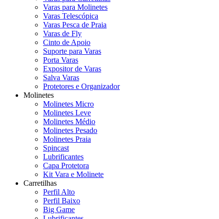
Varas para Molinetes
Varas Telescópica
Varas Pesca de Praia
Varas de Fly
Cinto de Apoio
Suporte para Varas
Porta Varas
Expositor de Varas
Salva Varas
Protetores e Organizador
Molinetes
Molinetes Micro
Molinetes Leve
Molinetes Médio
Molinetes Pesado
Molinetes Praia
Spincast
Lubrificantes
Capa Protetora
Kit Vara e Molinete
Carretilhas
Perfil Alto
Perfil Baixo
Big Game
Lubrificantes