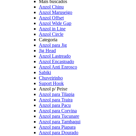
Mais buscados
Anzol Chinu
Anzol Maruseigo
Anzol Offset
Anzol Wide Gap
Anzol in Line
Anzol Circle
Categoria
Anzol para Jig
Jig Head
Anzol Lastreado
Anzol Encastoado
Anzol Anti Enrosco
Sabiki
Chuveirinho
Suport Hook
Anzol p/ Peixe
Anzol para Tilapia
Anzol para Traira
Anzol para Pacu
Anzol para Corvina
Anzol para Tucunare
Anzol para Tambaqui
Anzol para Piapara
Anzol para Dourado