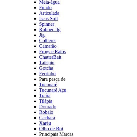
Meia-água
Fundo
Articulada
Iscas Soft
Spinner
Rubber JIg
Jig
Colheres
Camarão
Frogs e Ratos
ChatterBait
Tailspin
Gotcha
Ferrinho
Para pesca de
Tucunaré
Tucunaré Açu
Traíra
Tilápia
Dourado
Robalo
Cachara
Xaréu
Olho de Boi
Principais Marcas