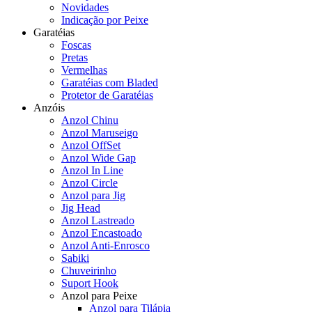
Novidades
Indicação por Peixe
Garatéias
Foscas
Pretas
Vermelhas
Garatéias com Bladed
Protetor de Garatéias
Anzóis
Anzol Chinu
Anzol Maruseigo
Anzol OffSet
Anzol Wide Gap
Anzol In Line
Anzol Circle
Anzol para Jig
Jig Head
Anzol Lastreado
Anzol Encastoado
Anzol Anti-Enrosco
Sabiki
Chuveirinho
Suport Hook
Anzol para Peixe
Anzol para Tilápia