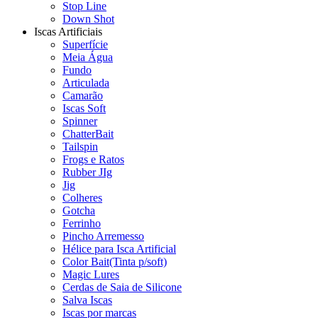
Stop Line
Down Shot
Iscas Artificiais
Superfície
Meia Água
Fundo
Articulada
Camarão
Iscas Soft
Spinner
ChatterBait
Tailspin
Frogs e Ratos
Rubber JIg
Jig
Colheres
Gotcha
Ferrinho
Pincho Arremesso
Hélice para Isca Artificial
Color Bait(Tinta p/soft)
Magic Lures
Cerdas de Saia de Silicone
Salva Iscas
Iscas por marcas