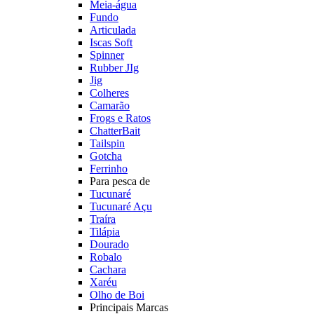
Meia-água
Fundo
Articulada
Iscas Soft
Spinner
Rubber JIg
Jig
Colheres
Camarão
Frogs e Ratos
ChatterBait
Tailspin
Gotcha
Ferrinho
Para pesca de
Tucunaré
Tucunaré Açu
Traíra
Tilápia
Dourado
Robalo
Cachara
Xaréu
Olho de Boi
Principais Marcas