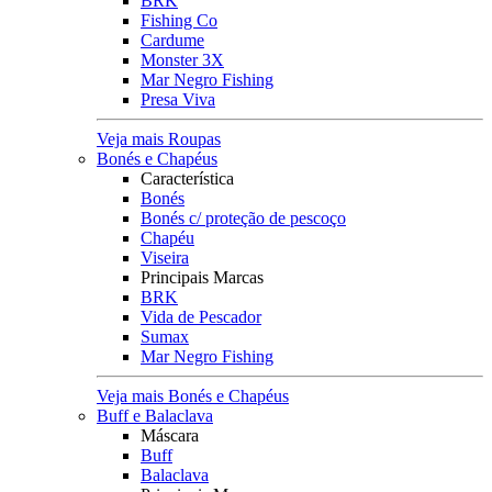
BRK
Fishing Co
Cardume
Monster 3X
Mar Negro Fishing
Presa Viva
Veja mais Roupas
Bonés e Chapéus
Característica
Bonés
Bonés c/ proteção de pescoço
Chapéu
Viseira
Principais Marcas
BRK
Vida de Pescador
Sumax
Mar Negro Fishing
Veja mais Bonés e Chapéus
Buff e Balaclava
Máscara
Buff
Balaclava