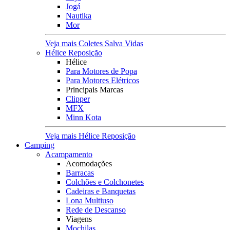
Jogá
Nautika
Mor
Veja mais Coletes Salva Vidas
Hélice Reposição
Hélice
Para Motores de Popa
Para Motores Elétricos
Principais Marcas
Clipper
MFX
Minn Kota
Veja mais Hélice Reposição
Camping
Acampamento
Acomodações
Barracas
Colchões e Colchonetes
Cadeiras e Banquetas
Lona Multiuso
Rede de Descanso
Viagens
Mochilas