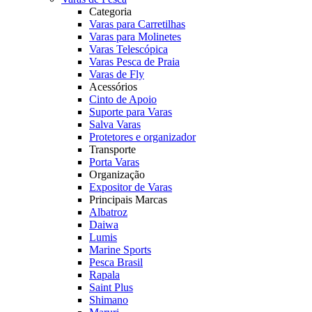
Categoria
Varas para Carretilhas
Varas para Molinetes
Varas Telescópica
Varas Pesca de Praia
Varas de Fly
Acessórios
Cinto de Apoio
Suporte para Varas
Salva Varas
Protetores e organizador
Transporte
Porta Varas
Organização
Expositor de Varas
Principais Marcas
Albatroz
Daiwa
Lumis
Marine Sports
Pesca Brasil
Rapala
Saint Plus
Shimano