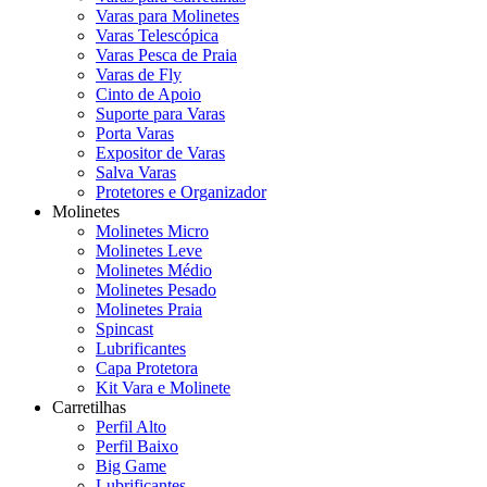
Varas para Molinetes
Varas Telescópica
Varas Pesca de Praia
Varas de Fly
Cinto de Apoio
Suporte para Varas
Porta Varas
Expositor de Varas
Salva Varas
Protetores e Organizador
Molinetes
Molinetes Micro
Molinetes Leve
Molinetes Médio
Molinetes Pesado
Molinetes Praia
Spincast
Lubrificantes
Capa Protetora
Kit Vara e Molinete
Carretilhas
Perfil Alto
Perfil Baixo
Big Game
Lubrificantes