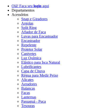
Olá! Faça seu
login
aqui
Departamentos
Acessórios
Snap e Giradores
Argolas
Split Ring
Afiador de Faca
Luvas para Encastoador
Encastoador
Repelente
Protetor Solar
Canivetes
Luz Química
Elástico para Isca Natural
Lubrificantes
Capa de Chuva
Régua para Medir Peixe
Alicates
Aeradores
Balanças
Facas
Lanternas
Passaguá - Puça
Tesouras