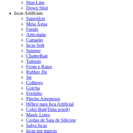
Stop Line
Down Shot
Iscas Artificiais
Superfície
Meia Água
Fundo
Articulada
Camarão
Iscas Soft
Spinner
ChatterBait
Tailspin
Frogs e Ratos
Rubber JIg
Jig
Colheres
Gotcha
Ferrinho
Pincho Arremesso
Hélice para Isca Artificial
Color Bait(Tinta p/soft)
Magic Lures
Cerdas de Saia de Silicone
Salva Iscas
Iscas por marcas