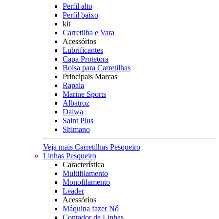
Perfil alto
Perfil baixo
kit
Carretilha e Vara
Acessórios
Lubrificantes
Capa Protetora
Bolsa para Carretilhas
Principais Marcas
Rapala
Marine Sports
Albatroz
Daiwa
Saint Plus
Shimano
Veja mais Carretilhas Pesqueiro
Linhas Pesqueiro
Característica
Multifilamento
Monofilamento
Leader
Acessórios
Máquina fazer Nó
Contador de Linhas