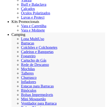
Viseira
Buff e Balaclava
Calçados
Óculos Polarizados
Luvas e Protect
Kits Promocionais
Vara e Carretilha
Vara e Molinete
Camping
Lona MultiUso
Barracas
Colchões e Colchonetes
Cadeiras e Banquetas
Fogareiro
Cartucho de Gás
Rede de Descanso
Mochilas
Talheres
Churrasco
Infladores
Estacas para Barracas
Binóculos
Bolsas Impermeáveis
Mini Mosquetão
Ventilador para Barraca