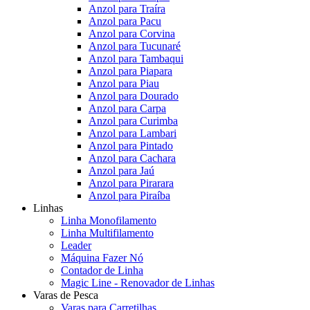
Anzol para Traíra
Anzol para Pacu
Anzol para Corvina
Anzol para Tucunaré
Anzol para Tambaqui
Anzol para Piapara
Anzol para Piau
Anzol para Dourado
Anzol para Carpa
Anzol para Curimba
Anzol para Lambari
Anzol para Pintado
Anzol para Cachara
Anzol para Jaú
Anzol para Pirarara
Anzol para Piraíba
Linhas
Linha Monofilamento
Linha Multifilamento
Leader
Máquina Fazer Nó
Contador de Linha
Magic Line - Renovador de Linhas
Varas de Pesca
Varas para Carretilhas