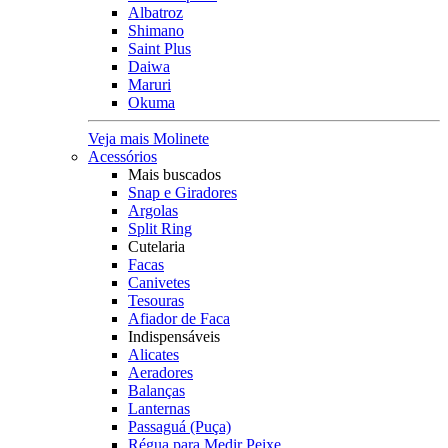
Albatroz
Shimano
Saint Plus
Daiwa
Maruri
Okuma
Veja mais Molinete
Acessórios
Mais buscados
Snap e Giradores
Argolas
Split Ring
Cutelaria
Facas
Canivetes
Tesouras
Afiador de Faca
Indispensáveis
Alicates
Aeradores
Balanças
Lanternas
Passaguá (Puça)
Régua para Medir Peixe