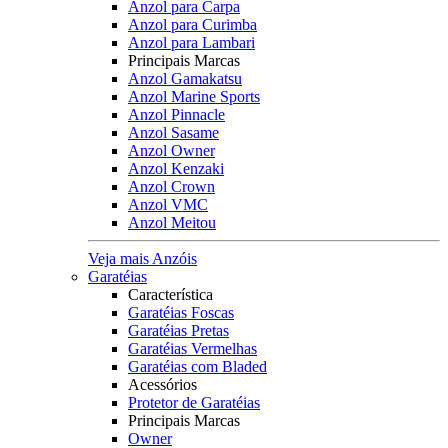
Anzol para Carpa
Anzol para Curimba
Anzol para Lambari
Principais Marcas
Anzol Gamakatsu
Anzol Marine Sports
Anzol Pinnacle
Anzol Sasame
Anzol Owner
Anzol Kenzaki
Anzol Crown
Anzol VMC
Anzol Meitou
Veja mais Anzóis
Garatéias
Característica
Garatéias Foscas
Garatéias Pretas
Garatéias Vermelhas
Garatéias com Bladed
Acessórios
Protetor de Garatéias
Principais Marcas
Owner