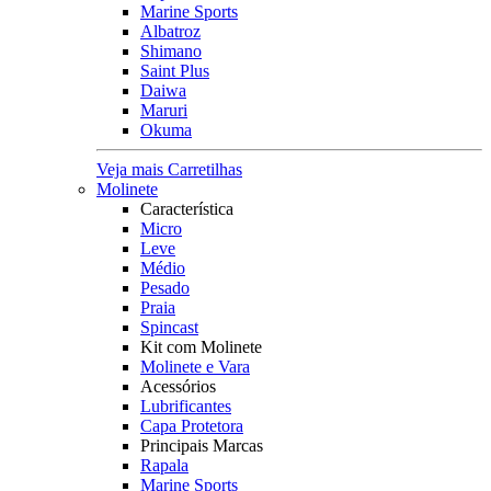
Marine Sports
Albatroz
Shimano
Saint Plus
Daiwa
Maruri
Okuma
Veja mais Carretilhas
Molinete
Característica
Micro
Leve
Médio
Pesado
Praia
Spincast
Kit com Molinete
Molinete e Vara
Acessórios
Lubrificantes
Capa Protetora
Principais Marcas
Rapala
Marine Sports