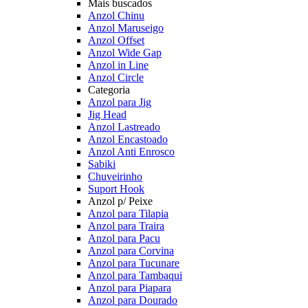
Mais buscados
Anzol Chinu
Anzol Maruseigo
Anzol Offset
Anzol Wide Gap
Anzol in Line
Anzol Circle
Categoria
Anzol para Jig
Jig Head
Anzol Lastreado
Anzol Encastoado
Anzol Anti Enrosco
Sabiki
Chuveirinho
Suport Hook
Anzol p/ Peixe
Anzol para Tilapia
Anzol para Traira
Anzol para Pacu
Anzol para Corvina
Anzol para Tucunare
Anzol para Tambaqui
Anzol para Piapara
Anzol para Dourado