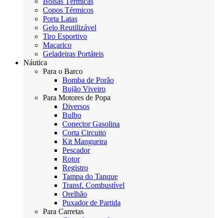
Bolsas Térmicas
Copos Térmicos
Porta Latas
Gelo Reutilizável
Tiro Esportivo
Maçarico
Geladeiras Portáteis
Náutica
Para o Barco
Bomba de Porão
Bujão Viveiro
Para Motores de Popa
Diversos
Bulbo
Conector Gasolina
Corta Circuito
Kit Mangueira
Pescador
Rotor
Registro
Tampa do Tanque
Transf. Combustível
Orelhão
Puxador de Partida
Para Carretas