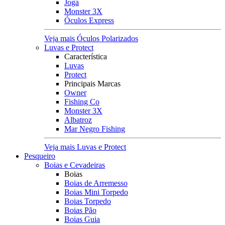
Jogá
Monster 3X
Óculos Express
Veja mais Óculos Polarizados
Luvas e Protect
Característica
Luvas
Protect
Principais Marcas
Owner
Fishing Co
Monster 3X
Albatroz
Mar Negro Fishing
Veja mais Luvas e Protect
Pesqueiro
Boias e Cevadeiras
Boias
Boias de Arremesso
Boias Mini Torpedo
Boias Torpedo
Boias Pão
Boias Guia