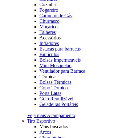
Cozinha
Fogareiro
Cartucho de Gás
Churrasco
Maçarico
Talheres
Acessórios
Infladores
Estacas para barracas
Binóculos
Bolsas Impermeáveis
Mini Mosquetão
Ventilador para Barraca
Térmicas
Bolsas Térmicas
Copo Térmico
Porta Latas
Gelo Reutilizável
Geladeiras Portáteis
Veja mais Acampamento
Tiro Esportivo
Mais buscados
Arcos
Chumbinhos