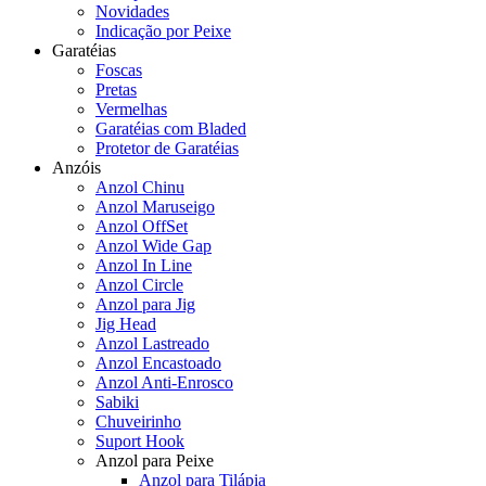
Novidades
Indicação por Peixe
Garatéias
Foscas
Pretas
Vermelhas
Garatéias com Bladed
Protetor de Garatéias
Anzóis
Anzol Chinu
Anzol Maruseigo
Anzol OffSet
Anzol Wide Gap
Anzol In Line
Anzol Circle
Anzol para Jig
Jig Head
Anzol Lastreado
Anzol Encastoado
Anzol Anti-Enrosco
Sabiki
Chuveirinho
Suport Hook
Anzol para Peixe
Anzol para Tilápia