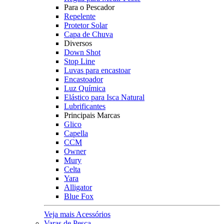
Para o Pescador
Repelente
Protetor Solar
Capa de Chuva
Diversos
Down Shot
Stop Line
Luvas para encastoar
Encastoador
Luz Química
Elástico para Isca Natural
Lubrificantes
Principais Marcas
Glico
Capella
CCM
Owner
Mury
Celta
Yara
Alligator
Blue Fox
Veja mais Acessórios
Varas de Pesca