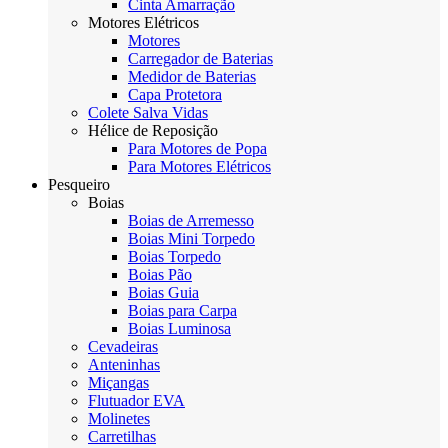
Cinta Amarração
Motores Elétricos
Motores
Carregador de Baterias
Medidor de Baterias
Capa Protetora
Colete Salva Vidas
Hélice de Reposição
Para Motores de Popa
Para Motores Elétricos
Pesqueiro
Boias
Boias de Arremesso
Boias Mini Torpedo
Boias Torpedo
Boias Pão
Boias Guia
Boias para Carpa
Boias Luminosa
Cevadeiras
Anteninhas
Miçangas
Flutuador EVA
Molinetes
Carretilhas