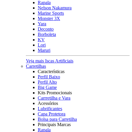
Rapala
Nelson Nakamura
Marine Sports
Monster 3X
Yara
Deconto
Borboleta
KV
Lori
Maruri
Veja mais Iscas Artificiais
Carretilhas
Características
Perfil Baixo
Perfil Alto
Big Game
Kits Promocionais
Carrretilha e Vara
Acessórios
Lubrificantes
Capa Protetora
Bolsa para Carretilha
Principais Marcas
Rapala