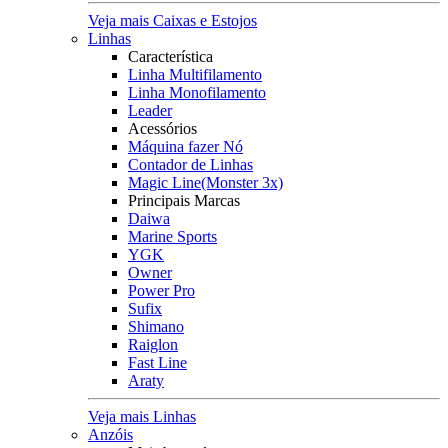
Veja mais Caixas e Estojos
Linhas
Característica
Linha Multifilamento
Linha Monofilamento
Leader
Acessórios
Máquina fazer Nó
Contador de Linhas
Magic Line(Monster 3x)
Principais Marcas
Daiwa
Marine Sports
YGK
Owner
Power Pro
Sufix
Shimano
Raiglon
Fast Line
Araty
Veja mais Linhas
Anzóis