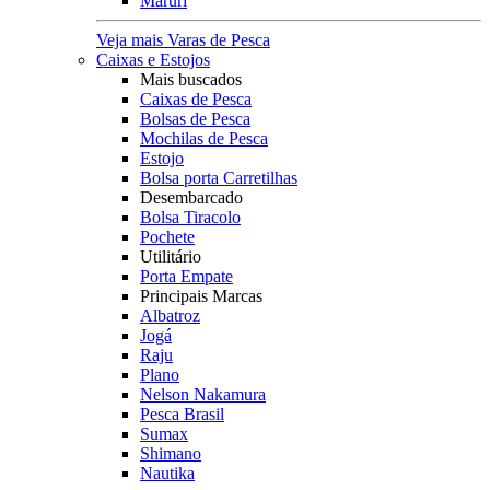
Maruri
Veja mais Varas de Pesca
Caixas e Estojos
Mais buscados
Caixas de Pesca
Bolsas de Pesca
Mochilas de Pesca
Estojo
Bolsa porta Carretilhas
Desembarcado
Bolsa Tiracolo
Pochete
Utilitário
Porta Empate
Principais Marcas
Albatroz
Jogá
Raju
Plano
Nelson Nakamura
Pesca Brasil
Sumax
Shimano
Nautika