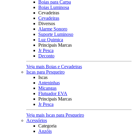
Boias para Carpa
Boias Luminosa
Cevadeiras
Cevadeiras
Diversos
Alarme Sonoro
Suporte Luminoso
Luz Quimica
Principais Marcas
Jr Pesca
Deconto
Veja mais Boias e Cevadeiras
Iscas para Pesqueiro
Iscas
Anteninhas
Miçangas
Flutuador EVA
Principais Marcas
Jr Pesca
Veja mais Iscas para Pesqueiro
Acessórios
Categoria
Anzóis