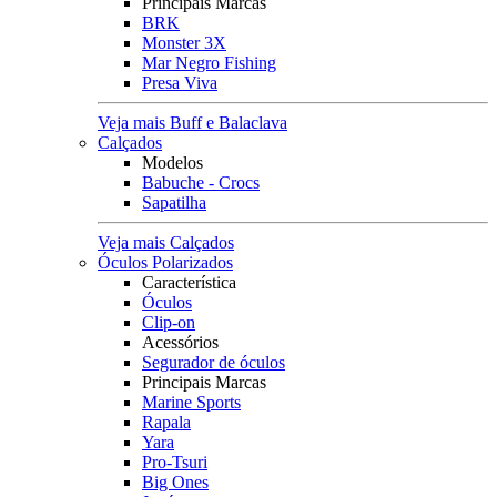
Principais Marcas
BRK
Monster 3X
Mar Negro Fishing
Presa Viva
Veja mais Buff e Balaclava
Calçados
Modelos
Babuche - Crocs
Sapatilha
Veja mais Calçados
Óculos Polarizados
Característica
Óculos
Clip-on
Acessórios
Segurador de óculos
Principais Marcas
Marine Sports
Rapala
Yara
Pro-Tsuri
Big Ones