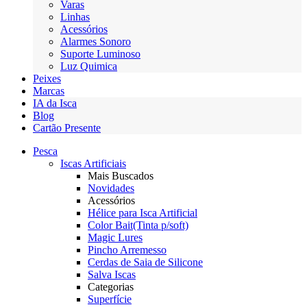
Varas
Linhas
Acessórios
Alarmes Sonoro
Suporte Luminoso
Luz Quimica
Peixes
Marcas
IA da Isca
Blog
Cartão Presente
Pesca
Iscas Artificiais
Mais Buscados
Novidades
Acessórios
Hélice para Isca Artificial
Color Bait(Tinta p/soft)
Magic Lures
Pincho Arremesso
Cerdas de Saia de Silicone
Salva Iscas
Categorias
Superfície