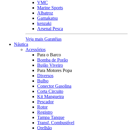
VMC
Marine Sports
Albatroz
Gamakatsu
kenzaki
Arsenal Pesca
Veja mais Garatéias
Náutica
Acessórios
Para o Barco
Bomba de Porão
Bujão Viveiro
Para Motores Popa
Diversos
Bulbo
Conector Gasolina
Corta Circuito
Kit Mangueira
Pescador
Rotor
Registro
Tampa Tanque
Transf. Combustível
Orelhão