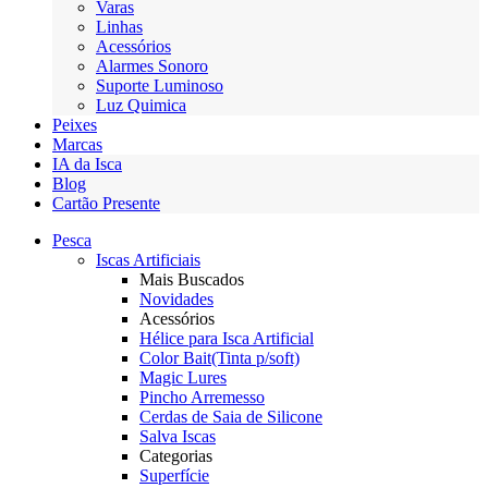
Varas
Linhas
Acessórios
Alarmes Sonoro
Suporte Luminoso
Luz Quimica
Peixes
Marcas
IA da Isca
Blog
Cartão Presente
Pesca
Iscas Artificiais
Mais Buscados
Novidades
Acessórios
Hélice para Isca Artificial
Color Bait(Tinta p/soft)
Magic Lures
Pincho Arremesso
Cerdas de Saia de Silicone
Salva Iscas
Categorias
Superfície