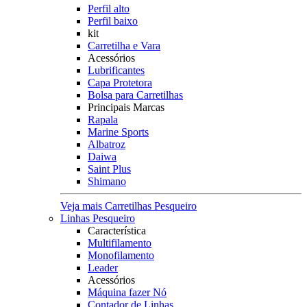
Perfil alto
Perfil baixo
kit
Carretilha e Vara
Acessórios
Lubrificantes
Capa Protetora
Bolsa para Carretilhas
Principais Marcas
Rapala
Marine Sports
Albatroz
Daiwa
Saint Plus
Shimano
Veja mais Carretilhas Pesqueiro
Linhas Pesqueiro
Característica
Multifilamento
Monofilamento
Leader
Acessórios
Máquina fazer Nó
Contador de Linhas