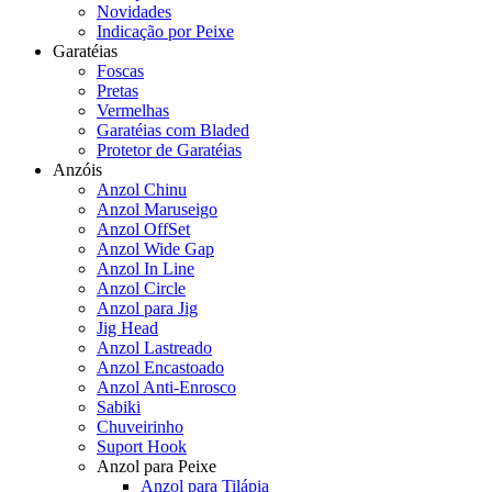
Novidades
Indicação por Peixe
Garatéias
Foscas
Pretas
Vermelhas
Garatéias com Bladed
Protetor de Garatéias
Anzóis
Anzol Chinu
Anzol Maruseigo
Anzol OffSet
Anzol Wide Gap
Anzol In Line
Anzol Circle
Anzol para Jig
Jig Head
Anzol Lastreado
Anzol Encastoado
Anzol Anti-Enrosco
Sabiki
Chuveirinho
Suport Hook
Anzol para Peixe
Anzol para Tilápia