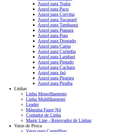
Anzol para Traíra
Anzol para Pacu
Anzol para Corvina
Anzol para Tucunaré
Anzol para Tambaqui
Anzol para Piapara
Anzol para Piau
Anzol para Dourado
Anzol para Carpa
Anzol para Curimba
Anzol para Lambari
Anzol para Pintado
Anzol para Cachara
Anzol para Jaú
Anzol para Pirarara
Anzol para Piraíba
Linhas
Linha Monofilamento
Linha Multifilamento
Leader
Máquina Fazer Nó
Contador de Linha
Magic Line - Renovador de Linhas
Varas de Pesca
Varas para Carretilhas