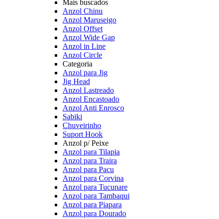
Mais buscados
Anzol Chinu
Anzol Maruseigo
Anzol Offset
Anzol Wide Gap
Anzol in Line
Anzol Circle
Categoria
Anzol para Jig
Jig Head
Anzol Lastreado
Anzol Encastoado
Anzol Anti Enrosco
Sabiki
Chuveirinho
Suport Hook
Anzol p/ Peixe
Anzol para Tilapia
Anzol para Traira
Anzol para Pacu
Anzol para Corvina
Anzol para Tucunare
Anzol para Tambaqui
Anzol para Piapara
Anzol para Dourado