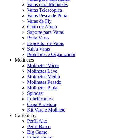
Varas para Molinetes
Varas Telescópica
Varas Pesca de Praia
Varas de Fly
Cinto de Apoio
Suporte para Varas
Porta Varas
Expositor de Varas
Salva Varas
Protetores e Organizador
Molinetes
Molinetes Micro
Molinetes Leve
Molinetes Médio
Molinetes Pesado
Molinetes Praia
Spincast
Lubrificantes
Capa Protetora
Kit Vara e Molinete
Carretilhas
Perfil Alto
Perfil Baixo
Big Game
Lubrificantes