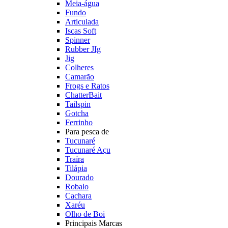
Meia-água
Fundo
Articulada
Iscas Soft
Spinner
Rubber JIg
Jig
Colheres
Camarão
Frogs e Ratos
ChatterBait
Tailspin
Gotcha
Ferrinho
Para pesca de
Tucunaré
Tucunaré Açu
Traíra
Tilápia
Dourado
Robalo
Cachara
Xaréu
Olho de Boi
Principais Marcas