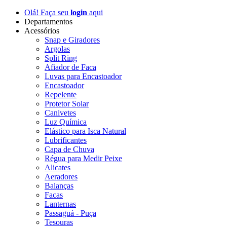
Olá! Faça seu
login
aqui
Departamentos
Acessórios
Snap e Giradores
Argolas
Split Ring
Afiador de Faca
Luvas para Encastoador
Encastoador
Repelente
Protetor Solar
Canivetes
Luz Química
Elástico para Isca Natural
Lubrificantes
Capa de Chuva
Régua para Medir Peixe
Alicates
Aeradores
Balanças
Facas
Lanternas
Passaguá - Puça
Tesouras