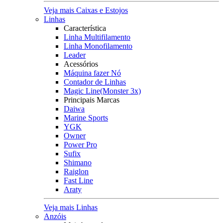
Veja mais Caixas e Estojos
Linhas
Característica
Linha Multifilamento
Linha Monofilamento
Leader
Acessórios
Máquina fazer Nó
Contador de Linhas
Magic Line(Monster 3x)
Principais Marcas
Daiwa
Marine Sports
YGK
Owner
Power Pro
Sufix
Shimano
Raiglon
Fast Line
Araty
Veja mais Linhas
Anzóis