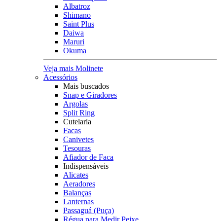
Albatroz
Shimano
Saint Plus
Daiwa
Maruri
Okuma
Veja mais Molinete
Acessórios
Mais buscados
Snap e Giradores
Argolas
Split Ring
Cutelaria
Facas
Canivetes
Tesouras
Afiador de Faca
Indispensáveis
Alicates
Aeradores
Balanças
Lanternas
Passaguá (Puça)
Régua para Medir Peixe