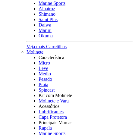
Marine Sports
Albatroz
Shimano
Saint Plus
Daiwa
Maruri
Okuma
Veja mais Carretilhas
Molinete
Característica
Micro
Leve
Médio
Pesado
Praia
Spincast
Kit com Molinete
Molinete e Vara
Acessórios
Lubrificantes
Capa Protetora
Principais Marcas
Rapala
Marine Sports