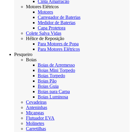
Cinta Amarração
Motores Elétricos
Motores
Carregador de Baterias
Medidor de Baterias
Capa Protetora
Colete Salva Vidas
Hélice de Reposição
Para Motores de Popa
Para Motores Elétricos
Pesqueiro
Boias
Boias de Arremesso
Boias Mini Torpedo
Boias Torpedo
Boias Pão
Boias Guia
Boias para Carpa
Boias Luminosa
Cevadeiras
Anteninhas
Miçangas
Flutuador EVA
Molinetes
Carretilhas