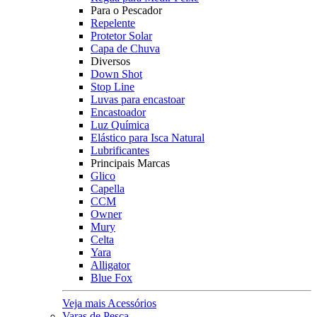
Para o Pescador
Repelente
Protetor Solar
Capa de Chuva
Diversos
Down Shot
Stop Line
Luvas para encastoar
Encastoador
Luz Química
Elástico para Isca Natural
Lubrificantes
Principais Marcas
Glico
Capella
CCM
Owner
Mury
Celta
Yara
Alligator
Blue Fox
Veja mais Acessórios
Varas de Pesca