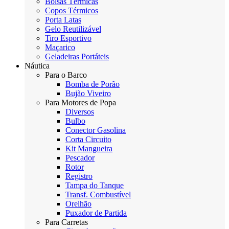
Bolsas Térmicas
Copos Térmicos
Porta Latas
Gelo Reutilizável
Tiro Esportivo
Maçarico
Geladeiras Portáteis
Náutica
Para o Barco
Bomba de Porão
Bujão Viveiro
Para Motores de Popa
Diversos
Bulbo
Conector Gasolina
Corta Circuito
Kit Mangueira
Pescador
Rotor
Registro
Tampa do Tanque
Transf. Combustível
Orelhão
Puxador de Partida
Para Carretas