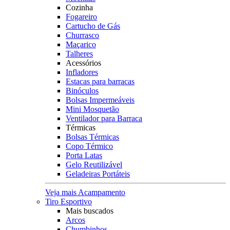
Cozinha
Fogareiro
Cartucho de Gás
Churrasco
Maçarico
Talheres
Acessórios
Infladores
Estacas para barracas
Binóculos
Bolsas Impermeáveis
Mini Mosquetão
Ventilador para Barraca
Térmicas
Bolsas Térmicas
Copo Térmico
Porta Latas
Gelo Reutilizável
Geladeiras Portáteis
Veja mais Acampamento
Tiro Esportivo
Mais buscados
Arcos
Chumbinhos