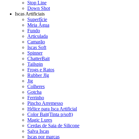
Stop Line
Down Shot
Iscas Artificiais
Superfície
Meia Água
Fundo
Articulada
Camarão
Iscas Soft
Spinner
ChatterBait
Tailspin
Frogs e Ratos
Rubber JIg
Jig
Colheres
Gotcha
Ferrinho
Pincho Arremesso
Hélice para Isca Artificial
Color Bait(Tinta p/soft)
Magic Lures
Cerdas de Saia de Silicone
Salva Iscas
Iscas por marcas