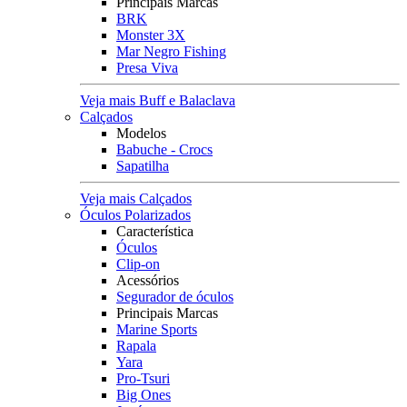
Principais Marcas
BRK
Monster 3X
Mar Negro Fishing
Presa Viva
Veja mais Buff e Balaclava
Calçados
Modelos
Babuche - Crocs
Sapatilha
Veja mais Calçados
Óculos Polarizados
Característica
Óculos
Clip-on
Acessórios
Segurador de óculos
Principais Marcas
Marine Sports
Rapala
Yara
Pro-Tsuri
Big Ones