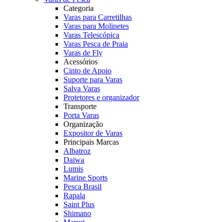
Categoria
Varas para Carretilhas
Varas para Molinetes
Varas Telescópica
Varas Pesca de Praia
Varas de Fly
Acessórios
Cinto de Apoio
Suporte para Varas
Salva Varas
Protetores e organizador
Transporte
Porta Varas
Organização
Expositor de Varas
Principais Marcas
Albatroz
Daiwa
Lumis
Marine Sports
Pesca Brasil
Rapala
Saint Plus
Shimano