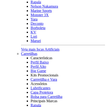
Rapala
Nelson Nakamura
Marine Sports
Monster 3X
Yara
Deconto
Borboleta
KV
Lori
Maruri
Veja mais Iscas Artificiais
Carretilhas
Características
Perfil Baixo
Perfil Alto
Big Game
Kits Promocionais
Carrretilha e Vara
Acessórios
Lubrificantes
Capa Protetora
Bolsa para Carretilha
Principais Marcas
Rapala