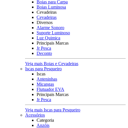
Boias para Carpa
Boias Luminosa
Cevadeiras
Cevadeiras
Diversos
Alarme Sonoro
Suporte Luminoso
Luz Quimica
Principais Marcas
Jr Pesca
Deconto
Veja mais Boias e Cevadeiras
Iscas para Pesqueiro
Iscas
Anteninhas
Miçangas
Flutuador EVA
Principais Marcas
Jr Pesca
Veja mais Iscas para Pesqueiro
Acessórios
Categoria
Anzóis