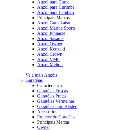
Anzol para Carpa
Anzol para Curimba
Anzol para Lambari
Principais Marcas
Anzol Gamakatsu
Anzol Marine Sports
Anzol Pinnacle
Anzol Sasame
Anzol Owner
Anzol Kenzaki
Anzol Crown
Anzol VMC
Anzol Meitou
Veja mais Anzóis
Garatéias
Característica
Garatéias Foscas
Garatéias Pretas
Garatéias Vermelhas
Garatéias com Bladed
Acessórios
Protetor de Garatéias
Principais Marcas
Owner