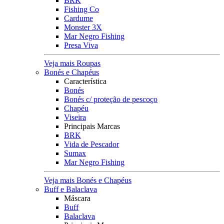
BRK
Fishing Co
Cardume
Monster 3X
Mar Negro Fishing
Presa Viva
Veja mais Roupas
Bonés e Chapéus
Característica
Bonés
Bonés c/ proteção de pescoço
Chapéu
Viseira
Principais Marcas
BRK
Vida de Pescador
Sumax
Mar Negro Fishing
Veja mais Bonés e Chapéus
Buff e Balaclava
Máscara
Buff
Balaclava