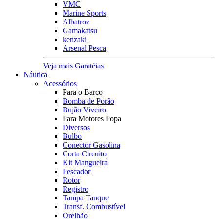
VMC
Marine Sports
Albatroz
Gamakatsu
kenzaki
Arsenal Pesca
Veja mais Garatéias
Náutica
Acessórios
Para o Barco
Bomba de Porão
Bujão Viveiro
Para Motores Popa
Diversos
Bulbo
Conector Gasolina
Corta Circuito
Kit Mangueira
Pescador
Rotor
Registro
Tampa Tanque
Transf. Combustível
Orelhão