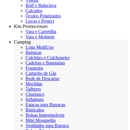
Viseira
Buff e Balaclava
Calçados
Óculos Polarizados
Luvas e Protect
Kits Promocionais
Vara e Carretilha
Vara e Molinete
Camping
Lona MultiUso
Barracas
Colchões e Colchonetes
Cadeiras e Banquetas
Fogareiro
Cartucho de Gás
Rede de Descanso
Mochilas
Talheres
Churrasco
Infladores
Estacas para Barracas
Binóculos
Bolsas Impermeáveis
Mini Mosquetão
Ventilador para Barraca