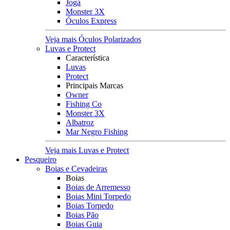
Jogá
Monster 3X
Óculos Express
Veja mais Óculos Polarizados
Luvas e Protect
Característica
Luvas
Protect
Principais Marcas
Owner
Fishing Co
Monster 3X
Albatroz
Mar Negro Fishing
Veja mais Luvas e Protect
Pesqueiro
Boias e Cevadeiras
Boias
Boias de Arremesso
Boias Mini Torpedo
Boias Torpedo
Boias Pão
Boias Guia