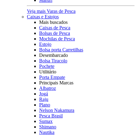
Maruri
Veja mais Varas de Pesca
Caixas e Estojos
Mais buscados
Caixas de Pesca
Bolsas de Pesca
Mochilas de Pesca
Estojo
Bolsa porta Carretilhas
Desembarcado
Bolsa Tiracolo
Pochete
Utilitário
Porta Empate
Principais Marcas
Albatroz
Jogá
Raju
Plano
Nelson Nakamura
Pesca Brasil
Sumax
Shimano
Nautika