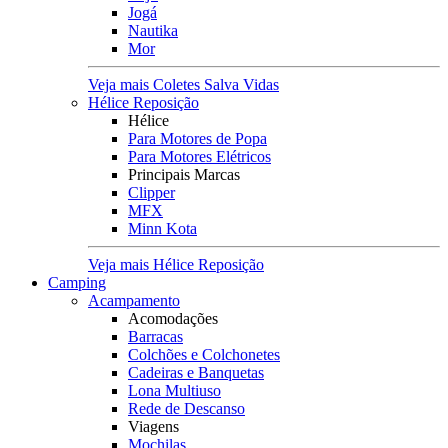
Jogá
Nautika
Mor
Veja mais Coletes Salva Vidas
Hélice Reposição
Hélice
Para Motores de Popa
Para Motores Elétricos
Principais Marcas
Clipper
MFX
Minn Kota
Veja mais Hélice Reposição
Camping
Acampamento
Acomodações
Barracas
Colchões e Colchonetes
Cadeiras e Banquetas
Lona Multiuso
Rede de Descanso
Viagens
Mochilas