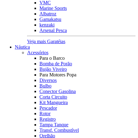
VMC
Marine Sports
Albatroz
Gamakatsu
kenzaki
Arsenal Pesca
Veja mais Garatéias
Náutica
Acessórios
Para o Barco
Bomba de Porão
Bujão Viveiro
Para Motores Popa
Diversos
Bulbo
Conector Gasolina
Corta Circuito
Kit Mangueira
Pescador
Rotor
Registro
Tampa Tanque
Transf. Combustível
Orelhão