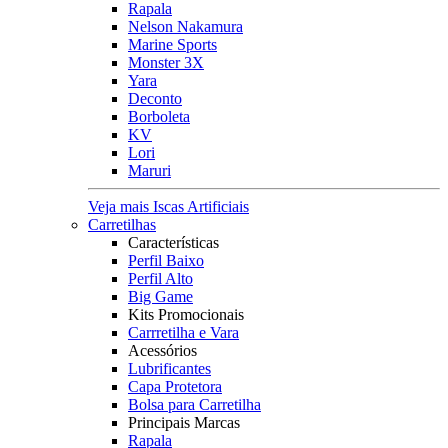
Rapala
Nelson Nakamura
Marine Sports
Monster 3X
Yara
Deconto
Borboleta
KV
Lori
Maruri
Veja mais Iscas Artificiais
Carretilhas
Características
Perfil Baixo
Perfil Alto
Big Game
Kits Promocionais
Carrretilha e Vara
Acessórios
Lubrificantes
Capa Protetora
Bolsa para Carretilha
Principais Marcas
Rapala