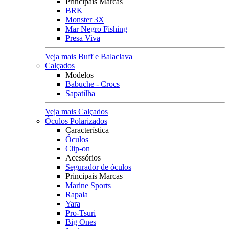
Principais Marcas
BRK
Monster 3X
Mar Negro Fishing
Presa Viva
Veja mais Buff e Balaclava
Calçados
Modelos
Babuche - Crocs
Sapatilha
Veja mais Calçados
Óculos Polarizados
Característica
Óculos
Clip-on
Acessórios
Segurador de óculos
Principais Marcas
Marine Sports
Rapala
Yara
Pro-Tsuri
Big Ones