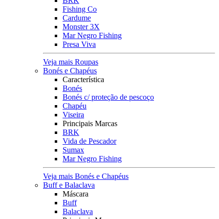
BRK
Fishing Co
Cardume
Monster 3X
Mar Negro Fishing
Presa Viva
Veja mais Roupas
Bonés e Chapéus
Característica
Bonés
Bonés c/ proteção de pescoço
Chapéu
Viseira
Principais Marcas
BRK
Vida de Pescador
Sumax
Mar Negro Fishing
Veja mais Bonés e Chapéus
Buff e Balaclava
Máscara
Buff
Balaclava