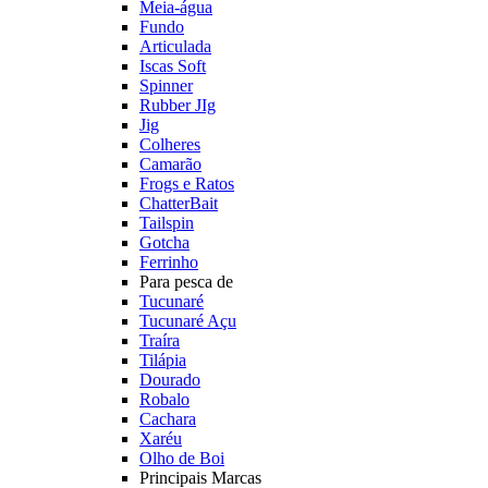
Meia-água
Fundo
Articulada
Iscas Soft
Spinner
Rubber JIg
Jig
Colheres
Camarão
Frogs e Ratos
ChatterBait
Tailspin
Gotcha
Ferrinho
Para pesca de
Tucunaré
Tucunaré Açu
Traíra
Tilápia
Dourado
Robalo
Cachara
Xaréu
Olho de Boi
Principais Marcas