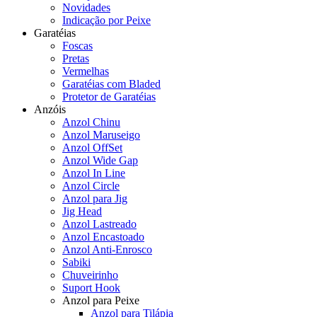
Novidades
Indicação por Peixe
Garatéias
Foscas
Pretas
Vermelhas
Garatéias com Bladed
Protetor de Garatéias
Anzóis
Anzol Chinu
Anzol Maruseigo
Anzol OffSet
Anzol Wide Gap
Anzol In Line
Anzol Circle
Anzol para Jig
Jig Head
Anzol Lastreado
Anzol Encastoado
Anzol Anti-Enrosco
Sabiki
Chuveirinho
Suport Hook
Anzol para Peixe
Anzol para Tilápia