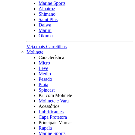
Marine Sports
Albatroz
Shimano
Saint Plus
Daiwa
Maruri
Okuma
Veja mais Carretilhas
Molinete
Característica
Micro
Leve
Médio
Pesado
Praia
Spincast
Kit com Molinete
Molinete e Vara
Acessórios
Lubrificantes
Capa Protetora
Principais Marcas
Rapala
Marine Sports