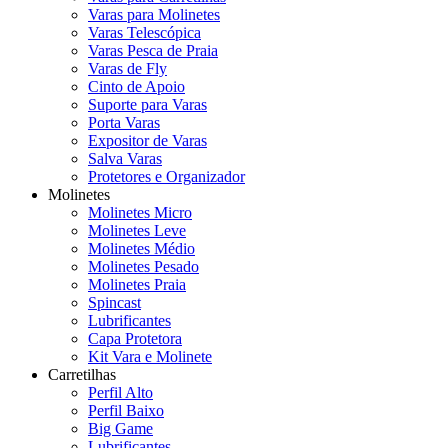
Varas para Molinetes
Varas Telescópica
Varas Pesca de Praia
Varas de Fly
Cinto de Apoio
Suporte para Varas
Porta Varas
Expositor de Varas
Salva Varas
Protetores e Organizador
Molinetes
Molinetes Micro
Molinetes Leve
Molinetes Médio
Molinetes Pesado
Molinetes Praia
Spincast
Lubrificantes
Capa Protetora
Kit Vara e Molinete
Carretilhas
Perfil Alto
Perfil Baixo
Big Game
Lubrificantes