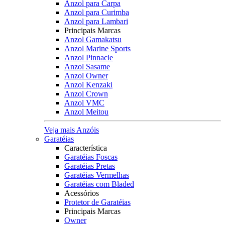
Anzol para Carpa
Anzol para Curimba
Anzol para Lambari
Principais Marcas
Anzol Gamakatsu
Anzol Marine Sports
Anzol Pinnacle
Anzol Sasame
Anzol Owner
Anzol Kenzaki
Anzol Crown
Anzol VMC
Anzol Meitou
Veja mais Anzóis
Garatéias
Característica
Garatéias Foscas
Garatéias Pretas
Garatéias Vermelhas
Garatéias com Bladed
Acessórios
Protetor de Garatéias
Principais Marcas
Owner