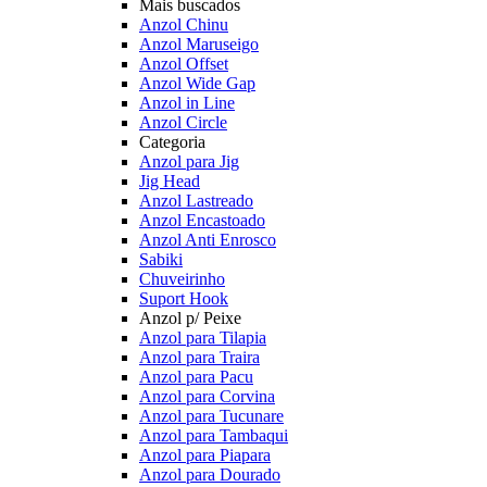
Mais buscados
Anzol Chinu
Anzol Maruseigo
Anzol Offset
Anzol Wide Gap
Anzol in Line
Anzol Circle
Categoria
Anzol para Jig
Jig Head
Anzol Lastreado
Anzol Encastoado
Anzol Anti Enrosco
Sabiki
Chuveirinho
Suport Hook
Anzol p/ Peixe
Anzol para Tilapia
Anzol para Traira
Anzol para Pacu
Anzol para Corvina
Anzol para Tucunare
Anzol para Tambaqui
Anzol para Piapara
Anzol para Dourado