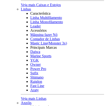
Veja mais Caixas e Estojos
Linhas
Característica
Linha Multifilamento
Linha Monofilamento
Leader
Acessórios
Máquina fazer Nó
Contador de Linhas
Magic Line(Monster 3x)
Principais Marcas
Daiwa
Marine Sports
YGK
Owner
Power Pro
Sufix
Shimano
Raiglon
Fast Line
Araty
Veja mais Linhas
Anzóis