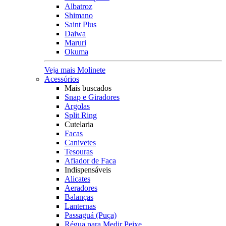
Albatroz
Shimano
Saint Plus
Daiwa
Maruri
Okuma
Veja mais Molinete
Acessórios
Mais buscados
Snap e Giradores
Argolas
Split Ring
Cutelaria
Facas
Canivetes
Tesouras
Afiador de Faca
Indispensáveis
Alicates
Aeradores
Balanças
Lanternas
Passaguá (Puça)
Régua para Medir Peixe