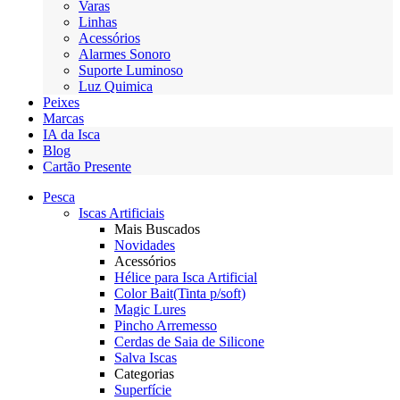
Varas
Linhas
Acessórios
Alarmes Sonoro
Suporte Luminoso
Luz Quimica
Peixes
Marcas
IA da Isca
Blog
Cartão Presente
Pesca
Iscas Artificiais
Mais Buscados
Novidades
Acessórios
Hélice para Isca Artificial
Color Bait(Tinta p/soft)
Magic Lures
Pincho Arremesso
Cerdas de Saia de Silicone
Salva Iscas
Categorias
Superfície