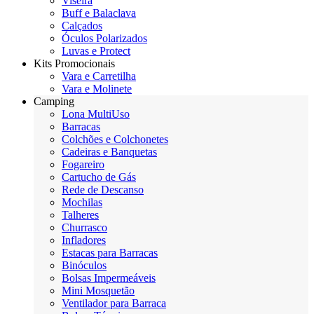
Viseira
Buff e Balaclava
Calçados
Óculos Polarizados
Luvas e Protect
Kits Promocionais
Vara e Carretilha
Vara e Molinete
Camping
Lona MultiUso
Barracas
Colchões e Colchonetes
Cadeiras e Banquetas
Fogareiro
Cartucho de Gás
Rede de Descanso
Mochilas
Talheres
Churrasco
Infladores
Estacas para Barracas
Binóculos
Bolsas Impermeáveis
Mini Mosquetão
Ventilador para Barraca