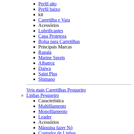
Perfil alto
Perfil baixo
kit
Carretilha e Vara
Acessórios
Lubrificantes
Capa Protetora
Bolsa para Carretilhas
Principais Marcas
Rapala
Marine Sports
Albatroz
Daiwa
Saint Plus
Shimano
Veja mais Carretilhas Pesqueiro
Linhas Pesqueiro
Característica
Multifilamento
Monofilamento
Leader
Acessórios
Máquina fazer Nó
Contador de Linhas