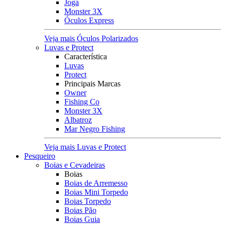
Jogá
Monster 3X
Óculos Express
Veja mais Óculos Polarizados
Luvas e Protect
Característica
Luvas
Protect
Principais Marcas
Owner
Fishing Co
Monster 3X
Albatroz
Mar Negro Fishing
Veja mais Luvas e Protect
Pesqueiro
Boias e Cevadeiras
Boias
Boias de Arremesso
Boias Mini Torpedo
Boias Torpedo
Boias Pão
Boias Guia