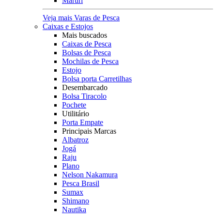
Maruri
Veja mais Varas de Pesca
Caixas e Estojos
Mais buscados
Caixas de Pesca
Bolsas de Pesca
Mochilas de Pesca
Estojo
Bolsa porta Carretilhas
Desembarcado
Bolsa Tiracolo
Pochete
Utilitário
Porta Empate
Principais Marcas
Albatroz
Jogá
Raju
Plano
Nelson Nakamura
Pesca Brasil
Sumax
Shimano
Nautika