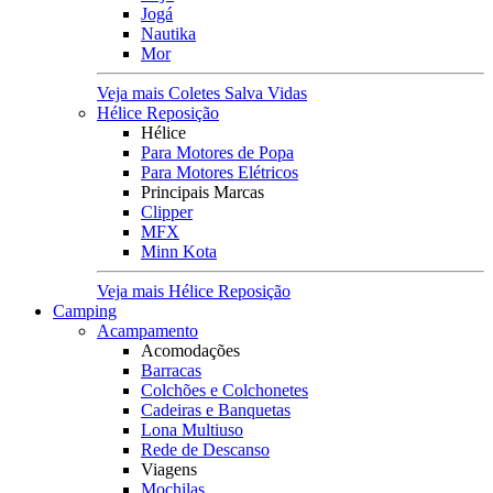
Jogá
Nautika
Mor
Veja mais Coletes Salva Vidas
Hélice Reposição
Hélice
Para Motores de Popa
Para Motores Elétricos
Principais Marcas
Clipper
MFX
Minn Kota
Veja mais Hélice Reposição
Camping
Acampamento
Acomodações
Barracas
Colchões e Colchonetes
Cadeiras e Banquetas
Lona Multiuso
Rede de Descanso
Viagens
Mochilas