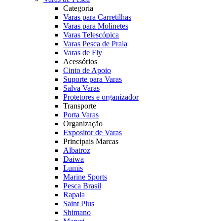
Categoria
Varas para Carretilhas
Varas para Molinetes
Varas Telescópica
Varas Pesca de Praia
Varas de Fly
Acessórios
Cinto de Apoio
Suporte para Varas
Salva Varas
Protetores e organizador
Transporte
Porta Varas
Organização
Expositor de Varas
Principais Marcas
Albatroz
Daiwa
Lumis
Marine Sports
Pesca Brasil
Rapala
Saint Plus
Shimano