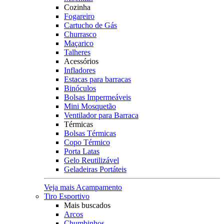
Cozinha
Fogareiro
Cartucho de Gás
Churrasco
Maçarico
Talheres
Acessórios
Infladores
Estacas para barracas
Binóculos
Bolsas Impermeáveis
Mini Mosquetão
Ventilador para Barraca
Térmicas
Bolsas Térmicas
Copo Térmico
Porta Latas
Gelo Reutilizável
Geladeiras Portáteis
Veja mais Acampamento
Tiro Esportivo
Mais buscados
Arcos
Chumbinhos