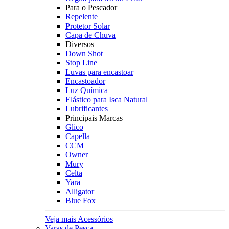
Para o Pescador
Repelente
Protetor Solar
Capa de Chuva
Diversos
Down Shot
Stop Line
Luvas para encastoar
Encastoador
Luz Química
Elástico para Isca Natural
Lubrificantes
Principais Marcas
Glico
Capella
CCM
Owner
Mury
Celta
Yara
Alligator
Blue Fox
Veja mais Acessórios
Varas de Pesca