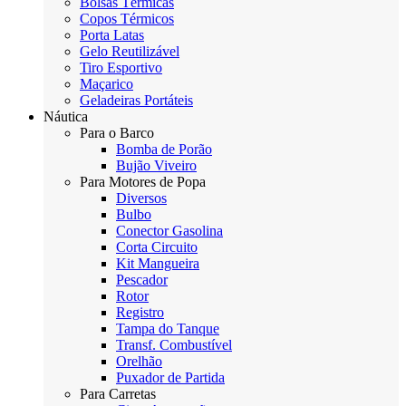
Bolsas Térmicas
Copos Térmicos
Porta Latas
Gelo Reutilizável
Tiro Esportivo
Maçarico
Geladeiras Portáteis
Náutica
Para o Barco
Bomba de Porão
Bujão Viveiro
Para Motores de Popa
Diversos
Bulbo
Conector Gasolina
Corta Circuito
Kit Mangueira
Pescador
Rotor
Registro
Tampa do Tanque
Transf. Combustível
Orelhão
Puxador de Partida
Para Carretas