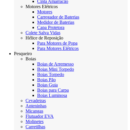
Cinta Amarração
Motores Elétricos
Motores
Carregador de Baterias
Medidor de Baterias
Capa Protetora
Colete Salva Vidas
Hélice de Reposição
Para Motores de Popa
Para Motores Elétricos
Pesqueiro
Boias
Boias de Arremesso
Boias Mini Torpedo
Boias Torpedo
Boias Pão
Boias Guia
Boias para Carpa
Boias Luminosa
Cevadeiras
Anteninhas
Miçangas
Flutuador EVA
Molinetes
Carretilhas