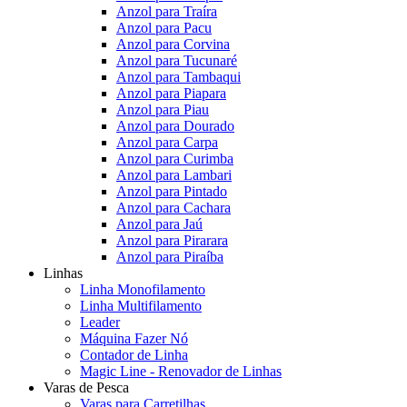
Anzol para Traíra
Anzol para Pacu
Anzol para Corvina
Anzol para Tucunaré
Anzol para Tambaqui
Anzol para Piapara
Anzol para Piau
Anzol para Dourado
Anzol para Carpa
Anzol para Curimba
Anzol para Lambari
Anzol para Pintado
Anzol para Cachara
Anzol para Jaú
Anzol para Pirarara
Anzol para Piraíba
Linhas
Linha Monofilamento
Linha Multifilamento
Leader
Máquina Fazer Nó
Contador de Linha
Magic Line - Renovador de Linhas
Varas de Pesca
Varas para Carretilhas