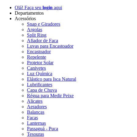
Olá! Faça seu
login
aqui
Departamentos
Acessórios
Snap e Giradores
Argolas
Split Ring
Afiador de Faca
Luvas para Encastoador
Encastoador
Repelente
Protetor Solar
Canivetes
Luz Química
Elástico para Isca Natural
Lubrificantes
Capa de Chuva
Régua para Medir Peixe
Alicates
Aeradores
Balanças
Facas
Lanternas
Passaguá - Puça
Tesouras