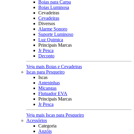
Boias para Carpa
Boias Luminosa
Cevadeiras
Cevadeiras
Diversos
Alarme Sonoro
Suporte Luminoso
Luz Quimica
Principais Marcas
Jr Pesca
Deconto
Veja mais Boias e Cevadeiras
Iscas para Pesqueiro
Iscas
Anteninhas
Miçangas
Flutuador EVA
Principais Marcas
Jr Pesca
Veja mais Iscas para Pesqueiro
Acessórios
Categoria
Anzóis