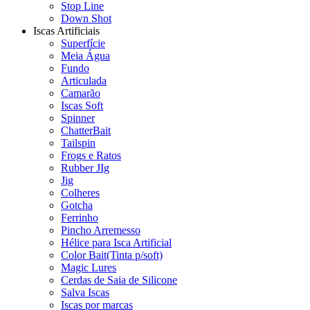
Stop Line
Down Shot
Iscas Artificiais
Superfície
Meia Água
Fundo
Articulada
Camarão
Iscas Soft
Spinner
ChatterBait
Tailspin
Frogs e Ratos
Rubber JIg
Jig
Colheres
Gotcha
Ferrinho
Pincho Arremesso
Hélice para Isca Artificial
Color Bait(Tinta p/soft)
Magic Lures
Cerdas de Saia de Silicone
Salva Iscas
Iscas por marcas