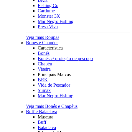
BRK
Fishing Co
Cardume
Monster 3X
Mar Negro Fishing
Presa Viva
Veja mais Roupas
Bonés e Chapéus
Característica
Bonés
Bonés c/ proteção de pescoço
Chapéu
Viseira
Principais Marcas
BRK
Vida de Pescador
Sumax
Mar Negro Fishing
Veja mais Bonés e Chapéus
Buff e Balaclava
Máscara
Buff
Balaclava