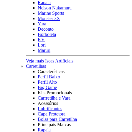
Rapala
Nelson Nakamura
Marine Sports
Monster 3X
Yara
Deconto
Borboleta
KV
Lori
Maruri
Veja mais Iscas Artificiais
Carretilhas
Características
Perfil Baixo
Perfil Alto
Big Game
Kits Promocionais
Carrretilha e Vara
Acessórios
Lubrificantes
Capa Protetora
Bolsa para Carretilha
Principais Marcas
Rapala