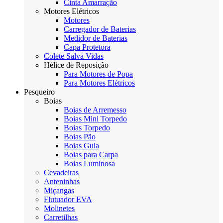
Cinta Amarração
Motores Elétricos
Motores
Carregador de Baterias
Medidor de Baterias
Capa Protetora
Colete Salva Vidas
Hélice de Reposição
Para Motores de Popa
Para Motores Elétricos
Pesqueiro
Boias
Boias de Arremesso
Boias Mini Torpedo
Boias Torpedo
Boias Pão
Boias Guia
Boias para Carpa
Boias Luminosa
Cevadeiras
Anteninhas
Miçangas
Flutuador EVA
Molinetes
Carretilhas