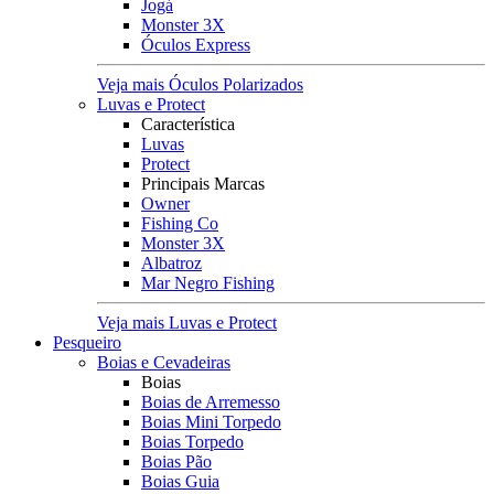
Jogá
Monster 3X
Óculos Express
Veja mais Óculos Polarizados
Luvas e Protect
Característica
Luvas
Protect
Principais Marcas
Owner
Fishing Co
Monster 3X
Albatroz
Mar Negro Fishing
Veja mais Luvas e Protect
Pesqueiro
Boias e Cevadeiras
Boias
Boias de Arremesso
Boias Mini Torpedo
Boias Torpedo
Boias Pão
Boias Guia