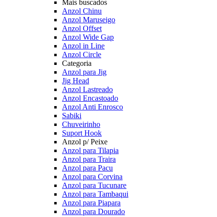
Mais buscados
Anzol Chinu
Anzol Maruseigo
Anzol Offset
Anzol Wide Gap
Anzol in Line
Anzol Circle
Categoria
Anzol para Jig
Jig Head
Anzol Lastreado
Anzol Encastoado
Anzol Anti Enrosco
Sabiki
Chuveirinho
Suport Hook
Anzol p/ Peixe
Anzol para Tilapia
Anzol para Traira
Anzol para Pacu
Anzol para Corvina
Anzol para Tucunare
Anzol para Tambaqui
Anzol para Piapara
Anzol para Dourado