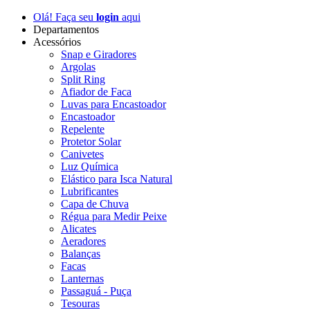
Olá! Faça seu
login
aqui
Departamentos
Acessórios
Snap e Giradores
Argolas
Split Ring
Afiador de Faca
Luvas para Encastoador
Encastoador
Repelente
Protetor Solar
Canivetes
Luz Química
Elástico para Isca Natural
Lubrificantes
Capa de Chuva
Régua para Medir Peixe
Alicates
Aeradores
Balanças
Facas
Lanternas
Passaguá - Puça
Tesouras