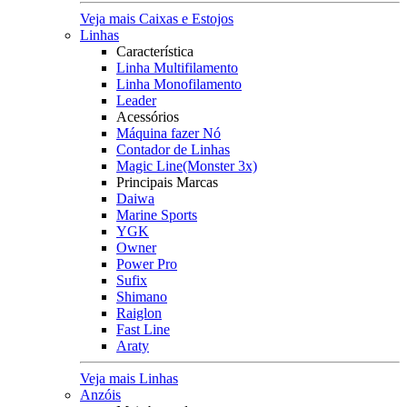
Veja mais Caixas e Estojos
Linhas
Característica
Linha Multifilamento
Linha Monofilamento
Leader
Acessórios
Máquina fazer Nó
Contador de Linhas
Magic Line(Monster 3x)
Principais Marcas
Daiwa
Marine Sports
YGK
Owner
Power Pro
Sufix
Shimano
Raiglon
Fast Line
Araty
Veja mais Linhas
Anzóis