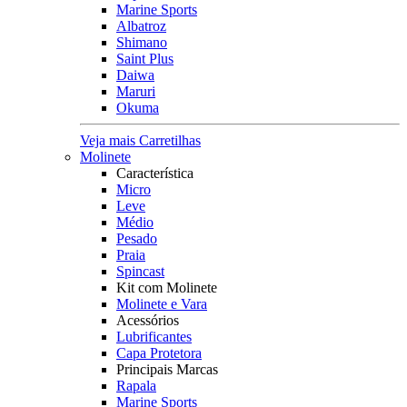
Marine Sports
Albatroz
Shimano
Saint Plus
Daiwa
Maruri
Okuma
Veja mais Carretilhas
Molinete
Característica
Micro
Leve
Médio
Pesado
Praia
Spincast
Kit com Molinete
Molinete e Vara
Acessórios
Lubrificantes
Capa Protetora
Principais Marcas
Rapala
Marine Sports