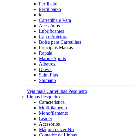
Perfil alto
Perfil baixo
kit
Carretilha e Vara
Acessórios
Lubrificantes
Capa Protetora
Bolsa para Carretilhas
Principais Marcas
Rapala
Marine Sports
Albatroz
Daiwa
Saint Plus
Shimano
Veja mais Carretilhas Pesqueiro
Linhas Pesqueiro
Característica
Multifilamento
Monofilamento
Leader
Acessórios
Máquina fazer Nó
Contador de Linhas