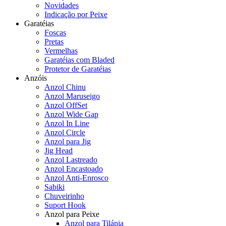
Novidades
Indicação por Peixe
Garatéias
Foscas
Pretas
Vermelhas
Garatéias com Bladed
Protetor de Garatéias
Anzóis
Anzol Chinu
Anzol Maruseigo
Anzol OffSet
Anzol Wide Gap
Anzol In Line
Anzol Circle
Anzol para Jig
Jig Head
Anzol Lastreado
Anzol Encastoado
Anzol Anti-Enrosco
Sabiki
Chuveirinho
Suport Hook
Anzol para Peixe
Anzol para Tilápia