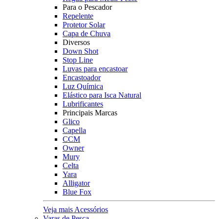
Para o Pescador
Repelente
Protetor Solar
Capa de Chuva
Diversos
Down Shot
Stop Line
Luvas para encastoar
Encastoador
Luz Química
Elástico para Isca Natural
Lubrificantes
Principais Marcas
Glico
Capella
CCM
Owner
Mury
Celta
Yara
Alligator
Blue Fox
Veja mais Acessórios
Varas de Pesca