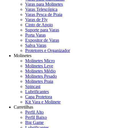
Varas para Molinetes
Varas Telescópica
Varas Pesca de Praia
Varas de Fly
Cinto de Apoio
Suporte para Varas
Porta Varas
Expositor de Varas
Salva Varas
Protetores e Organizador
Molinetes
Molinetes Micro
Molinetes Leve
Molinetes Médio
Molinetes Pesado
Molinetes Praia
Spincast
Lubrificantes
Capa Protetora
Kit Vara e Molinete
Carretilhas
Perfil Alto
Perfil Baixo
Big Game
Lubrificantes