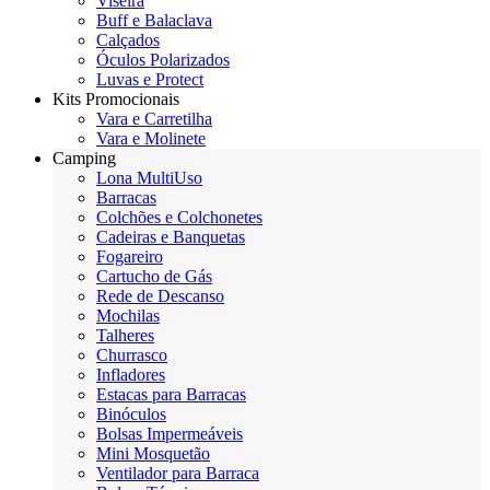
Viseira
Buff e Balaclava
Calçados
Óculos Polarizados
Luvas e Protect
Kits Promocionais
Vara e Carretilha
Vara e Molinete
Camping
Lona MultiUso
Barracas
Colchões e Colchonetes
Cadeiras e Banquetas
Fogareiro
Cartucho de Gás
Rede de Descanso
Mochilas
Talheres
Churrasco
Infladores
Estacas para Barracas
Binóculos
Bolsas Impermeáveis
Mini Mosquetão
Ventilador para Barraca