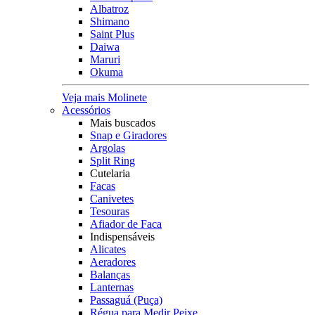
Albatroz
Shimano
Saint Plus
Daiwa
Maruri
Okuma
Veja mais Molinete
Acessórios
Mais buscados
Snap e Giradores
Argolas
Split Ring
Cutelaria
Facas
Canivetes
Tesouras
Afiador de Faca
Indispensáveis
Alicates
Aeradores
Balanças
Lanternas
Passaguá (Puça)
Régua para Medir Peixe