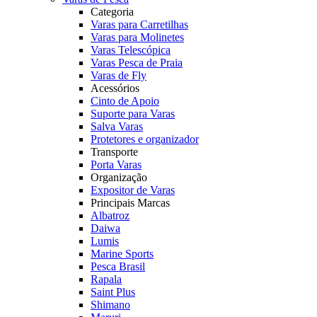
Categoria
Varas para Carretilhas
Varas para Molinetes
Varas Telescópica
Varas Pesca de Praia
Varas de Fly
Acessórios
Cinto de Apoio
Suporte para Varas
Salva Varas
Protetores e organizador
Transporte
Porta Varas
Organização
Expositor de Varas
Principais Marcas
Albatroz
Daiwa
Lumis
Marine Sports
Pesca Brasil
Rapala
Saint Plus
Shimano