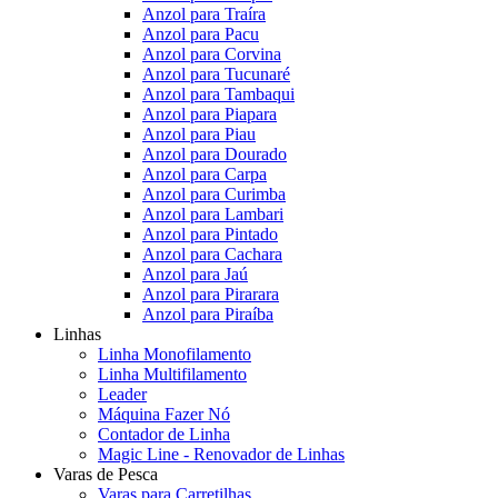
Anzol para Traíra
Anzol para Pacu
Anzol para Corvina
Anzol para Tucunaré
Anzol para Tambaqui
Anzol para Piapara
Anzol para Piau
Anzol para Dourado
Anzol para Carpa
Anzol para Curimba
Anzol para Lambari
Anzol para Pintado
Anzol para Cachara
Anzol para Jaú
Anzol para Pirarara
Anzol para Piraíba
Linhas
Linha Monofilamento
Linha Multifilamento
Leader
Máquina Fazer Nó
Contador de Linha
Magic Line - Renovador de Linhas
Varas de Pesca
Varas para Carretilhas