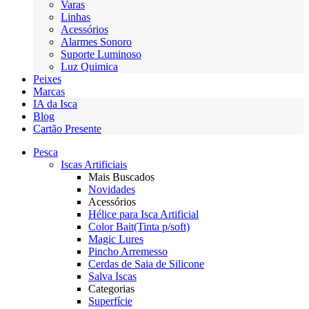
Varas
Linhas
Acessórios
Alarmes Sonoro
Suporte Luminoso
Luz Quimica
Peixes
Marcas
IA da Isca
Blog
Cartão Presente
Pesca
Iscas Artificiais
Mais Buscados
Novidades
Acessórios
Hélice para Isca Artificial
Color Bait(Tinta p/soft)
Magic Lures
Pincho Arremesso
Cerdas de Saia de Silicone
Salva Iscas
Categorias
Superfície