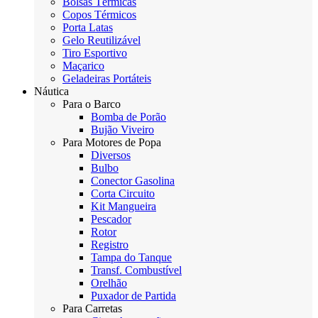
Bolsas Térmicas
Copos Térmicos
Porta Latas
Gelo Reutilizável
Tiro Esportivo
Maçarico
Geladeiras Portáteis
Náutica
Para o Barco
Bomba de Porão
Bujão Viveiro
Para Motores de Popa
Diversos
Bulbo
Conector Gasolina
Corta Circuito
Kit Mangueira
Pescador
Rotor
Registro
Tampa do Tanque
Transf. Combustível
Orelhão
Puxador de Partida
Para Carretas