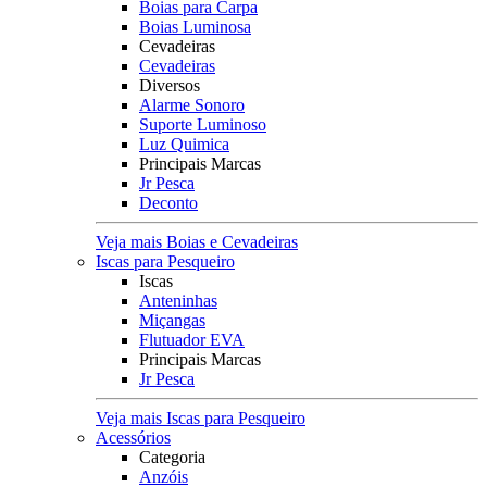
Boias para Carpa
Boias Luminosa
Cevadeiras
Cevadeiras
Diversos
Alarme Sonoro
Suporte Luminoso
Luz Quimica
Principais Marcas
Jr Pesca
Deconto
Veja mais Boias e Cevadeiras
Iscas para Pesqueiro
Iscas
Anteninhas
Miçangas
Flutuador EVA
Principais Marcas
Jr Pesca
Veja mais Iscas para Pesqueiro
Acessórios
Categoria
Anzóis