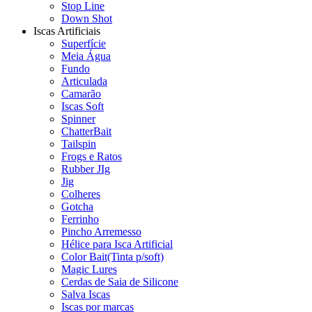
Stop Line
Down Shot
Iscas Artificiais
Superfície
Meia Água
Fundo
Articulada
Camarão
Iscas Soft
Spinner
ChatterBait
Tailspin
Frogs e Ratos
Rubber JIg
Jig
Colheres
Gotcha
Ferrinho
Pincho Arremesso
Hélice para Isca Artificial
Color Bait(Tinta p/soft)
Magic Lures
Cerdas de Saia de Silicone
Salva Iscas
Iscas por marcas