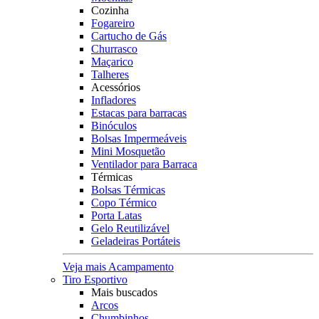
Cozinha
Fogareiro
Cartucho de Gás
Churrasco
Maçarico
Talheres
Acessórios
Infladores
Estacas para barracas
Binóculos
Bolsas Impermeáveis
Mini Mosquetão
Ventilador para Barraca
Térmicas
Bolsas Térmicas
Copo Térmico
Porta Latas
Gelo Reutilizável
Geladeiras Portáteis
Veja mais Acampamento
Tiro Esportivo
Mais buscados
Arcos
Chumbinhos