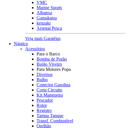
VMC
Marine Sports
Albatroz
Gamakatsu
kenzaki
Arsenal Pesca
Veja mais Garatéias
Náutica
Acessórios
Para o Barco
Bomba de Porão
Bujão Viveiro
Para Motores Popa
Diversos
Bulbo
Conector Gasolina
Corta Circuito
Kit Mangueira
Pescador
Rotor
Registro
Tampa Tanque
Transf. Combustível
Orelhão