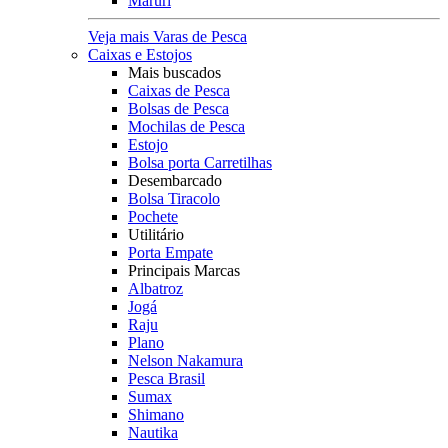
Maruri
Veja mais Varas de Pesca
Caixas e Estojos
Mais buscados
Caixas de Pesca
Bolsas de Pesca
Mochilas de Pesca
Estojo
Bolsa porta Carretilhas
Desembarcado
Bolsa Tiracolo
Pochete
Utilitário
Porta Empate
Principais Marcas
Albatroz
Jogá
Raju
Plano
Nelson Nakamura
Pesca Brasil
Sumax
Shimano
Nautika