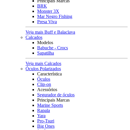
Principais Marcas
BRK
Monster 3X
Mar Negro Fishing
Presa Viva
Veja mais Buff e Balaclava
Calçados
Modelos
Babuche - Crocs
Sapatilha
Veja mais Calçados
Óculos Polarizados
Característica
Óculos
Clip-on
Acessórios
Segurador de óculos
Principais Marcas
Marine Sports
Rapala
Yara
Pro-Tsuri
Big Ones