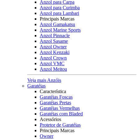
Anzol para Carpa
Anzol para Curimba
Anzol para Lambari
Principais Marcas
Anzol Gamakatsu
Anzol Marine Sports
Anzol Pinnacle
Anzol Sasame
Anzol Owner
Anzol Kenzaki
Anzol Crown
Anzol VMC
Anzol Meitou
Veja mais Anzóis
Garatéias
Característica
Garatéias Foscas
Garatéias Pretas
Garatéias Vermelhas
Garatéias com Bladed
Acessórios
Protetor de Garatéias
Principais Marcas
Owner