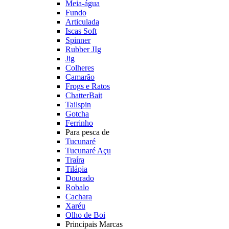
Meia-água
Fundo
Articulada
Iscas Soft
Spinner
Rubber JIg
Jig
Colheres
Camarão
Frogs e Ratos
ChatterBait
Tailspin
Gotcha
Ferrinho
Para pesca de
Tucunaré
Tucunaré Açu
Traíra
Tilápia
Dourado
Robalo
Cachara
Xaréu
Olho de Boi
Principais Marcas