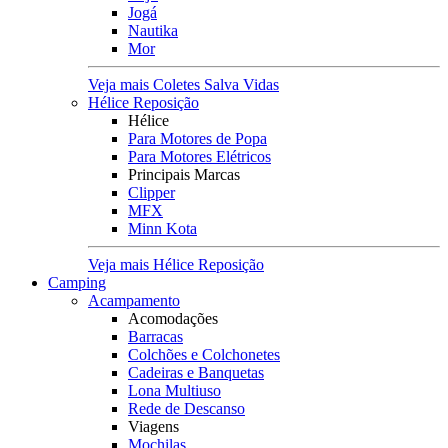
Jogá
Nautika
Mor
Veja mais Coletes Salva Vidas
Hélice Reposição
Hélice
Para Motores de Popa
Para Motores Elétricos
Principais Marcas
Clipper
MFX
Minn Kota
Veja mais Hélice Reposição
Camping
Acampamento
Acomodações
Barracas
Colchões e Colchonetes
Cadeiras e Banquetas
Lona Multiuso
Rede de Descanso
Viagens
Mochilas