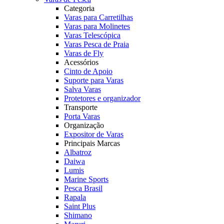
Categoria
Varas para Carretilhas
Varas para Molinetes
Varas Telescópica
Varas Pesca de Praia
Varas de Fly
Acessórios
Cinto de Apoio
Suporte para Varas
Salva Varas
Protetores e organizador
Transporte
Porta Varas
Organização
Expositor de Varas
Principais Marcas
Albatroz
Daiwa
Lumis
Marine Sports
Pesca Brasil
Rapala
Saint Plus
Shimano