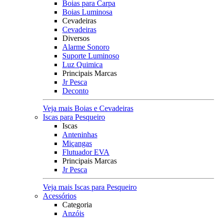
Boias para Carpa
Boias Luminosa
Cevadeiras
Cevadeiras
Diversos
Alarme Sonoro
Suporte Luminoso
Luz Quimica
Principais Marcas
Jr Pesca
Deconto
Veja mais Boias e Cevadeiras
Iscas para Pesqueiro
Iscas
Anteninhas
Miçangas
Flutuador EVA
Principais Marcas
Jr Pesca
Veja mais Iscas para Pesqueiro
Acessórios
Categoria
Anzóis