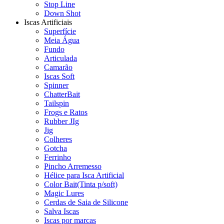
Stop Line
Down Shot
Iscas Artificiais
Superfície
Meia Água
Fundo
Articulada
Camarão
Iscas Soft
Spinner
ChatterBait
Tailspin
Frogs e Ratos
Rubber JIg
Jig
Colheres
Gotcha
Ferrinho
Pincho Arremesso
Hélice para Isca Artificial
Color Bait(Tinta p/soft)
Magic Lures
Cerdas de Saia de Silicone
Salva Iscas
Iscas por marcas