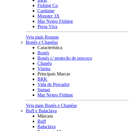
BRK
Fishing Co
Cardume
Monster 3X
Mar Negro Fishing
Presa Viva
Veja mais Roupas
Bonés e Chapéus
Característica
Bonés
Bonés c/ proteção de pescoço
Chapéu
Viseira
Principais Marcas
BRK
Vida de Pescador
Sumax
Mar Negro Fishing
Veja mais Bonés e Chapéus
Buff e Balaclava
Máscara
Buff
Balaclava