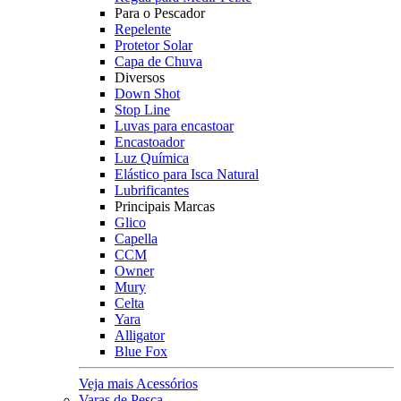
Para o Pescador
Repelente
Protetor Solar
Capa de Chuva
Diversos
Down Shot
Stop Line
Luvas para encastoar
Encastoador
Luz Química
Elástico para Isca Natural
Lubrificantes
Principais Marcas
Glico
Capella
CCM
Owner
Mury
Celta
Yara
Alligator
Blue Fox
Veja mais Acessórios
Varas de Pesca