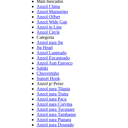
Mais buscados
Anzol Chinu
Anzol Maruseigo
Anzol Offset
Anzol Wide Gap
Anzol in Line
Anzol Circle
Categoria
Anzol para Jig
Jig Head
Anzol Lastreado
Anzol Encastoado
Anzol Anti Enrosco
Sabiki
Chuveirinho
Suport Hook
Anzol p/ Peixe
Anzol para Tilapia
Anzol para Traira
Anzol para Pacu
Anzol para Corvina
Anzol para Tucunare
Anzol para Tambaqui
Anzol para Piapara
Anzol para Dourado