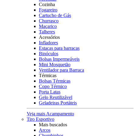
Cozinha
Fogareiro
Cartucho de Gás
Churrasco
Maçarico
Talheres
Acessórios
Infladores
Estacas para barracas
Binóculos
Bolsas Impermeáveis
Mini Mosquetão
Ventilador para Barraca
Térmicas
Bolsas Térmicas
Copo Térmico
Porta Latas
Gelo Reutilizável
Geladeiras Portáteis
Veja mais Acampamento
Tiro Esportivo
Mais buscados
Arcos
Chumbinhos