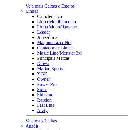
Veja mais Caixas e Estojos
Linhas
Característica
Linha Multifilamento
Linha Monofilamento
Leader
Acessórios
Máquina fazer Nó
Contador de Linhas
Magic Line(Monster 3x)
Principais Marcas
Daiwa
Marine Sports
YGK
Owner
Power Pro
Sufix
Shimano
Raiglon
Fast Line
Araty
Veja mais Linhas
Anzóis