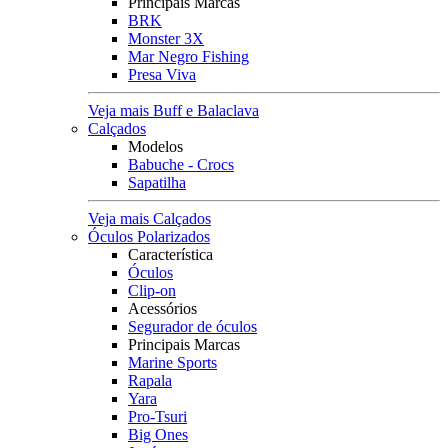
Principais Marcas
BRK
Monster 3X
Mar Negro Fishing
Presa Viva
Veja mais Buff e Balaclava
Calçados
Modelos
Babuche - Crocs
Sapatilha
Veja mais Calçados
Óculos Polarizados
Característica
Óculos
Clip-on
Acessórios
Segurador de óculos
Principais Marcas
Marine Sports
Rapala
Yara
Pro-Tsuri
Big Ones