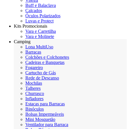
Viseira
Buff e Balaclava
Calçados
Óculos Polarizados
Luvas e Protect
Kits Promocionais
Vara e Carretilha
Vara e Molinete
Camping
Lona MultiUso
Barracas
Colchões e Colchonetes
Cadeiras e Banquetas
Fogareiro
Cartucho de Gás
Rede de Descanso
Mochilas
Talheres
Churrasco
Infladores
Estacas para Barracas
Binóculos
Bolsas Impermeáveis
Mini Mosquetão
Ventilador para Barraca