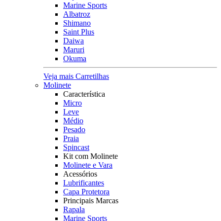
Marine Sports
Albatroz
Shimano
Saint Plus
Daiwa
Maruri
Okuma
Veja mais Carretilhas
Molinete
Característica
Micro
Leve
Médio
Pesado
Praia
Spincast
Kit com Molinete
Molinete e Vara
Acessórios
Lubrificantes
Capa Protetora
Principais Marcas
Rapala
Marine Sports