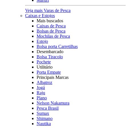
Maruri
Veja mais Varas de Pesca
Caixas e Estojos
Mais buscados
Caixas de Pesca
Bolsas de Pesca
Mochilas de Pesca
Estojo
Bolsa porta Carretilhas
Desembarcado
Bolsa Tiracolo
Pochete
Utilitário
Porta Empate
Principais Marcas
Albatroz
Jogá
Raju
Plano
Nelson Nakamura
Pesca Brasil
Sumax
Shimano
Nautika