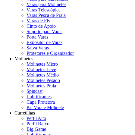
Varas para Molinetes
Varas Telescópica
Varas Pesca de Praia
Varas de Fly
Cinto de Apoio
Suporte para Varas
Porta Varas
Expositor de Varas
Salva Varas
Protetores e Organizador
Molinetes
Molinetes Micro
Molinetes Leve
Molinetes Médio
Molinetes Pesado
Molinetes Praia
Spincast
Lubrificantes
Capa Protetora
Kit Vara e Molinete
Carretilhas
Perfil Alto
Perfil Baixo
Big Game
Lubrificantes