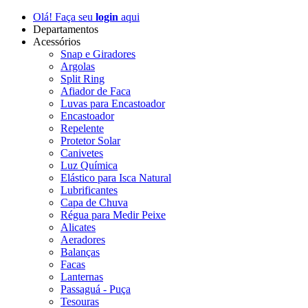
Olá! Faça seu
login
aqui
Departamentos
Acessórios
Snap e Giradores
Argolas
Split Ring
Afiador de Faca
Luvas para Encastoador
Encastoador
Repelente
Protetor Solar
Canivetes
Luz Química
Elástico para Isca Natural
Lubrificantes
Capa de Chuva
Régua para Medir Peixe
Alicates
Aeradores
Balanças
Facas
Lanternas
Passaguá - Puça
Tesouras