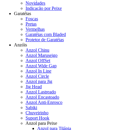
Novidades
Indicação por Peixe
Garatéias
Foscas
Pretas
Vermelhas
Garatéias com Bladed
Protetor de Garatéias
Anzóis
Anzol Chinu
Anzol Maruseigo
Anzol OffSet
Anzol Wide Gap
Anzol In Line
Anzol Circle
Anzol para Jig
Jig Head
Anzol Lastreado
Anzol Encastoado
Anzol Anti-Enrosco
Sabiki
Chuveirinho
Suport Hook
Anzol para Peixe
Anzol para Tilápia