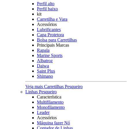
Perfil alto
Perfil baixo
kit
Carretilha e Vara
Acessórios
Lubrificantes
Capa Protetora
Bolsa para Carretilhas
Principais Marcas
Rapala
Marine Sports
Albatroz
Daiwa
Saint Plus
Shimano
Veja mais Carretilhas Pesqueiro
Linhas Pesqueiro
Característica
Multifilamento
Monofilamento
Leader
Acessórios
Máquina fazer Nó
Contador de Linhas