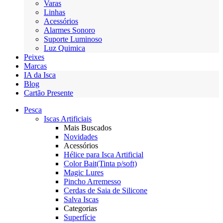
Varas
Linhas
Acessórios
Alarmes Sonoro
Suporte Luminoso
Luz Quimica
Peixes
Marcas
IA da Isca
Blog
Cartão Presente
Pesca
Iscas Artificiais
Mais Buscados
Novidades
Acessórios
Hélice para Isca Artificial
Color Bait(Tinta p/soft)
Magic Lures
Pincho Arremesso
Cerdas de Saia de Silicone
Salva Iscas
Categorias
Superfície