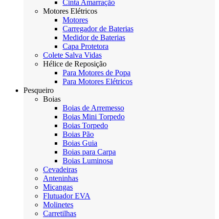
Cinta Amarração
Motores Elétricos
Motores
Carregador de Baterias
Medidor de Baterias
Capa Protetora
Colete Salva Vidas
Hélice de Reposição
Para Motores de Popa
Para Motores Elétricos
Pesqueiro
Boias
Boias de Arremesso
Boias Mini Torpedo
Boias Torpedo
Boias Pão
Boias Guia
Boias para Carpa
Boias Luminosa
Cevadeiras
Anteninhas
Miçangas
Flutuador EVA
Molinetes
Carretilhas