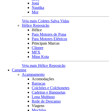
Jogá
Nautika
Mor
Veja mais Coletes Salva Vidas
Hélice Reposição
Hélice
Para Motores de Popa
Para Motores Elétricos
Principais Marcas
Clipper
MFX
Minn Kota
Veja mais Hélice Reposição
Camping
Acampamento
Acomodações
Barracas
Colchões e Colchonetes
Cadeiras e Banquetas
Lona Multiuso
Rede de Descanso
Viagens
Mochilas