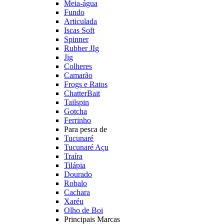
Meia-água
Fundo
Articulada
Iscas Soft
Spinner
Rubber JIg
Jig
Colheres
Camarão
Frogs e Ratos
ChatterBait
Tailspin
Gotcha
Ferrinho
Para pesca de
Tucunaré
Tucunaré Açu
Traíra
Tilápia
Dourado
Robalo
Cachara
Xaréu
Olho de Boi
Principais Marcas