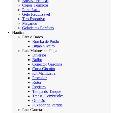
Bolsas Térmicas
Copos Térmicos
Porta Latas
Gelo Reutilizável
Tiro Esportivo
Maçarico
Geladeiras Portáteis
Náutica
Para o Barco
Bomba de Porão
Bujão Viveiro
Para Motores de Popa
Diversos
Bulbo
Conector Gasolina
Corta Circuito
Kit Mangueira
Pescador
Rotor
Registro
Tampa do Tanque
Transf. Combustível
Orelhão
Puxador de Partida
Para Carretas