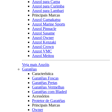
Anzol para Carpa
Anzol para Curimba
Anzol para Lambari
Principais Marcas
Anzol Gamakatsu
Anzol Marine Sports
Anzol Pinnacle
Anzol Sasame
Anzol Owner
Anzol Kenzaki
Anzol Crown
Anzol VMC
Anzol Meitou
Veja mais Anzóis
Garatéias
Característica
Garatéias Foscas
Garatéias Pretas
Garatéias Vermelhas
Garatéias com Bladed
Acessórios
Protetor de Garatéias
Principais Marcas
Owner