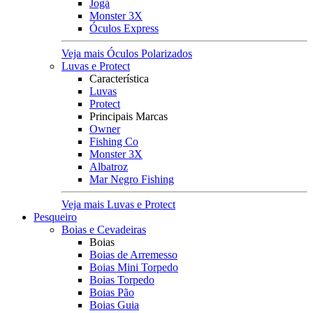
Jogá
Monster 3X
Óculos Express
Veja mais Óculos Polarizados
Luvas e Protect
Característica
Luvas
Protect
Principais Marcas
Owner
Fishing Co
Monster 3X
Albatroz
Mar Negro Fishing
Veja mais Luvas e Protect
Pesqueiro
Boias e Cevadeiras
Boias
Boias de Arremesso
Boias Mini Torpedo
Boias Torpedo
Boias Pão
Boias Guia