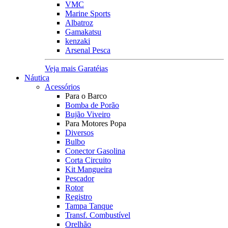
VMC
Marine Sports
Albatroz
Gamakatsu
kenzaki
Arsenal Pesca
Veja mais Garatéias
Náutica
Acessórios
Para o Barco
Bomba de Porão
Bujão Viveiro
Para Motores Popa
Diversos
Bulbo
Conector Gasolina
Corta Circuito
Kit Mangueira
Pescador
Rotor
Registro
Tampa Tanque
Transf. Combustível
Orelhão