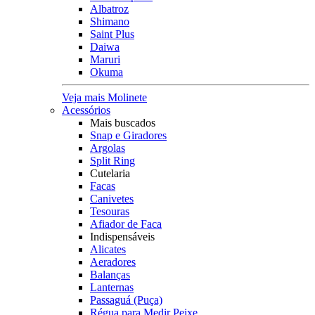
Albatroz
Shimano
Saint Plus
Daiwa
Maruri
Okuma
Veja mais Molinete
Acessórios
Mais buscados
Snap e Giradores
Argolas
Split Ring
Cutelaria
Facas
Canivetes
Tesouras
Afiador de Faca
Indispensáveis
Alicates
Aeradores
Balanças
Lanternas
Passaguá (Puça)
Régua para Medir Peixe