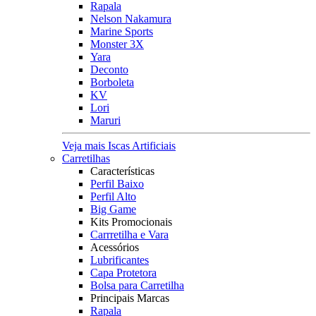
Rapala
Nelson Nakamura
Marine Sports
Monster 3X
Yara
Deconto
Borboleta
KV
Lori
Maruri
Veja mais Iscas Artificiais
Carretilhas
Características
Perfil Baixo
Perfil Alto
Big Game
Kits Promocionais
Carrretilha e Vara
Acessórios
Lubrificantes
Capa Protetora
Bolsa para Carretilha
Principais Marcas
Rapala