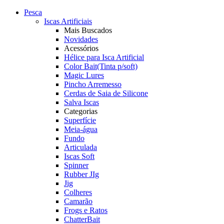
Pesca
Iscas Artificiais
Mais Buscados
Novidades
Acessórios
Hélice para Isca Artificial
Color Bait(Tinta p/soft)
Magic Lures
Pincho Arremesso
Cerdas de Saia de Silicone
Salva Iscas
Categorias
Superfície
Meia-água
Fundo
Articulada
Iscas Soft
Spinner
Rubber JIg
Jig
Colheres
Camarão
Frogs e Ratos
ChatterBait