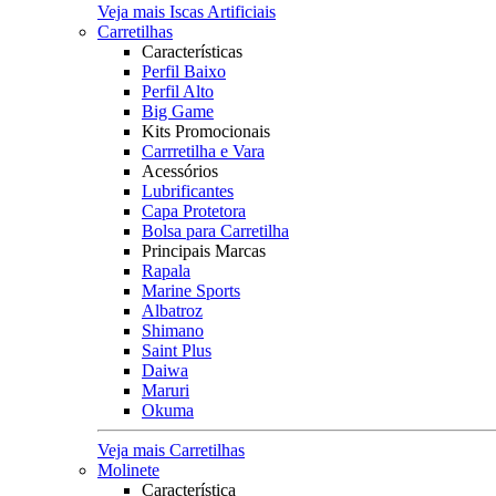
Veja mais Iscas Artificiais
Carretilhas
Características
Perfil Baixo
Perfil Alto
Big Game
Kits Promocionais
Carrretilha e Vara
Acessórios
Lubrificantes
Capa Protetora
Bolsa para Carretilha
Principais Marcas
Rapala
Marine Sports
Albatroz
Shimano
Saint Plus
Daiwa
Maruri
Okuma
Veja mais Carretilhas
Molinete
Característica