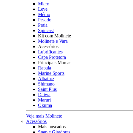
Micro
Leve
Médio
Pesado
Praia
Spincast
Kit com Molinete
Molinete e Vara
Acessórios
Lubrificantes
Capa Protetora
Principais Marcas
Rapala
Marine Sports
Albatroz
Shimano
Saint Plus
Daiwa
Maruri
Okuma
Veja mais Molinete
Acessórios
Mais buscados
Snap e Giradores