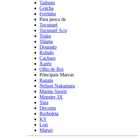
Tailspin
Gotcha
Ferrinho
Para pesca de
Tucunaré
Tucunaré Açu
Traíra
Tilápia
Dourado
Robalo
Cachara
Xaréu
Olho de Boi
Principais Marcas
Rapala
Nelson Nakamura
Marine Sports
Monster 3X
Yara
Deconto
Borboleta
KV
Lori
Maruri