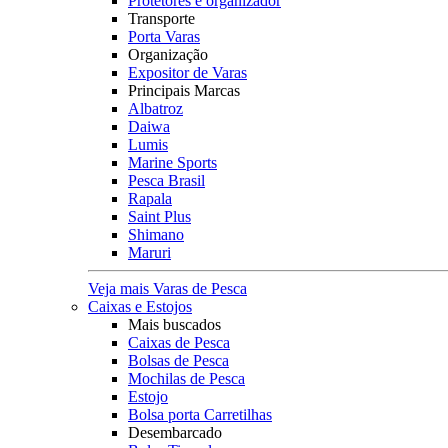
Protetores e organizador
Transporte
Porta Varas
Organização
Expositor de Varas
Principais Marcas
Albatroz
Daiwa
Lumis
Marine Sports
Pesca Brasil
Rapala
Saint Plus
Shimano
Maruri
Veja mais Varas de Pesca
Caixas e Estojos
Mais buscados
Caixas de Pesca
Bolsas de Pesca
Mochilas de Pesca
Estojo
Bolsa porta Carretilhas
Desembarcado