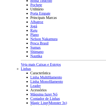
Bolsa Tiracolo
Pochete
Utilitário
Porta Empate
Principais Marcas
Albatroz
Jogá
Raju
Plano
Nelson Nakamura
Pesca Brasil
Sumax
Shimano
Nautika
Veja mais Caixas e Estojos
Linhas
Característica
Linha Multifilamento
Linha Monofilamento
Leader
Acessórios
Máquina fazer Nó
Contador de Linhas
Magic Line(Monster 3x)