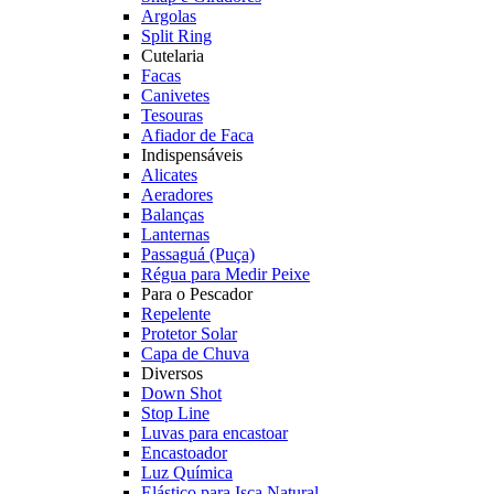
Argolas
Split Ring
Cutelaria
Facas
Canivetes
Tesouras
Afiador de Faca
Indispensáveis
Alicates
Aeradores
Balanças
Lanternas
Passaguá (Puça)
Régua para Medir Peixe
Para o Pescador
Repelente
Protetor Solar
Capa de Chuva
Diversos
Down Shot
Stop Line
Luvas para encastoar
Encastoador
Luz Química
Elástico para Isca Natural