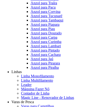
Anzol para Traíra
Anzol para Pacu
Anzol para Corvina
Anzol para Tucunaré
Anzol para Tambaqui
Anzol para Piapara
Anzol para Piau
Anzol para Dourado
Anzol para Carpa
Anzol para Curimba
Anzol para Lambari
Anzol para Pintado
Anzol para Cachara
Anzol para Jaú
Anzol para Pirarara
Anzol para Piraíba
Linhas
Linha Monofilamento
Linha Multifilamento
Leader
Máquina Fazer Nó
Contador de Linha
Magic Line - Renovador de Linhas
Varas de Pesca
Varas para Carretilhas