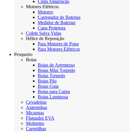
Cinta Amarração
Motores Elétricos
Motores
Carregador de Baterias
Medidor de Baterias
Capa Protetora
Colete Salva Vidas
Hélice de Reposição
Para Motores de Popa
Para Motores Elétricos
Pesqueiro
Boias
Boias de Arremesso
Boias Mini Torpedo
Boias Torpedo
Boias Pão
Boias Guia
Boias para Carpa
Boias Luminosa
Cevadeiras
Anteninhas
Miçangas
Flutuador EVA
Molinetes
Carretilhas