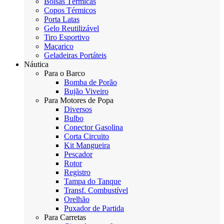
Bolsas Térmicas
Copos Térmicos
Porta Latas
Gelo Reutilizável
Tiro Esportivo
Maçarico
Geladeiras Portáteis
Náutica
Para o Barco
Bomba de Porão
Bujão Viveiro
Para Motores de Popa
Diversos
Bulbo
Conector Gasolina
Corta Circuito
Kit Mangueira
Pescador
Rotor
Registro
Tampa do Tanque
Transf. Combustível
Orelhão
Puxador de Partida
Para Carretas