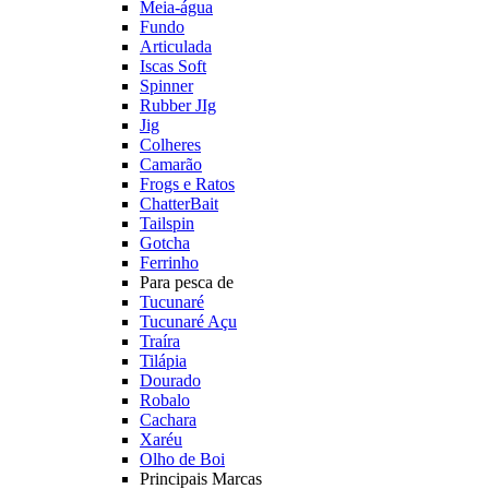
Meia-água
Fundo
Articulada
Iscas Soft
Spinner
Rubber JIg
Jig
Colheres
Camarão
Frogs e Ratos
ChatterBait
Tailspin
Gotcha
Ferrinho
Para pesca de
Tucunaré
Tucunaré Açu
Traíra
Tilápia
Dourado
Robalo
Cachara
Xaréu
Olho de Boi
Principais Marcas