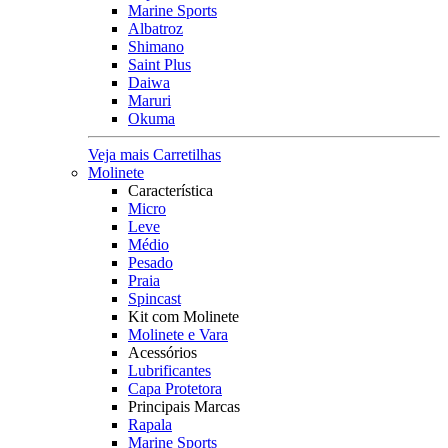
Marine Sports
Albatroz
Shimano
Saint Plus
Daiwa
Maruri
Okuma
Veja mais Carretilhas
Molinete
Característica
Micro
Leve
Médio
Pesado
Praia
Spincast
Kit com Molinete
Molinete e Vara
Acessórios
Lubrificantes
Capa Protetora
Principais Marcas
Rapala
Marine Sports