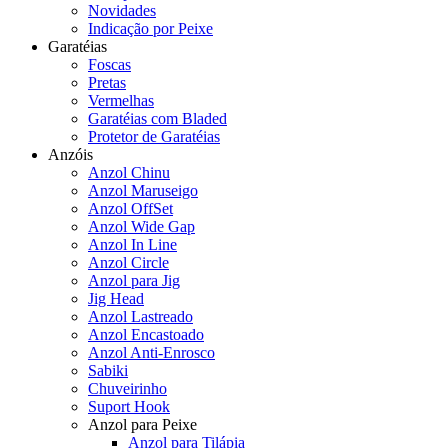
Novidades
Indicação por Peixe
Garatéias
Foscas
Pretas
Vermelhas
Garatéias com Bladed
Protetor de Garatéias
Anzóis
Anzol Chinu
Anzol Maruseigo
Anzol OffSet
Anzol Wide Gap
Anzol In Line
Anzol Circle
Anzol para Jig
Jig Head
Anzol Lastreado
Anzol Encastoado
Anzol Anti-Enrosco
Sabiki
Chuveirinho
Suport Hook
Anzol para Peixe
Anzol para Tilápia