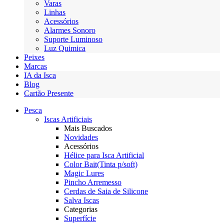
Varas
Linhas
Acessórios
Alarmes Sonoro
Suporte Luminoso
Luz Quimica
Peixes
Marcas
IA da Isca
Blog
Cartão Presente
Pesca
Iscas Artificiais
Mais Buscados
Novidades
Acessórios
Hélice para Isca Artificial
Color Bait(Tinta p/soft)
Magic Lures
Pincho Arremesso
Cerdas de Saia de Silicone
Salva Iscas
Categorias
Superfície