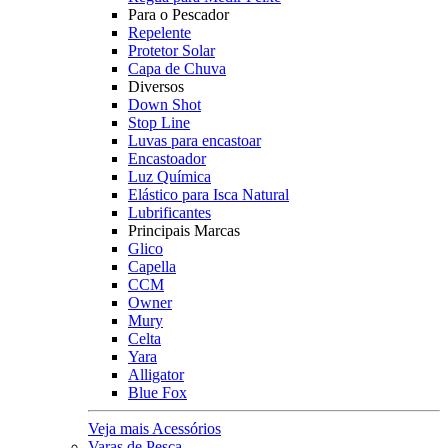
Para o Pescador
Repelente
Protetor Solar
Capa de Chuva
Diversos
Down Shot
Stop Line
Luvas para encastoar
Encastoador
Luz Química
Elástico para Isca Natural
Lubrificantes
Principais Marcas
Glico
Capella
CCM
Owner
Mury
Celta
Yara
Alligator
Blue Fox
Veja mais Acessórios
Varas de Pesca