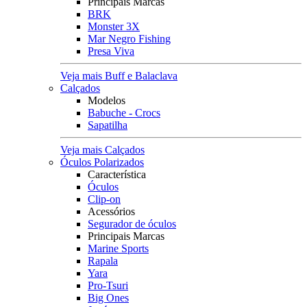
Principais Marcas
BRK
Monster 3X
Mar Negro Fishing
Presa Viva
Veja mais Buff e Balaclava
Calçados
Modelos
Babuche - Crocs
Sapatilha
Veja mais Calçados
Óculos Polarizados
Característica
Óculos
Clip-on
Acessórios
Segurador de óculos
Principais Marcas
Marine Sports
Rapala
Yara
Pro-Tsuri
Big Ones