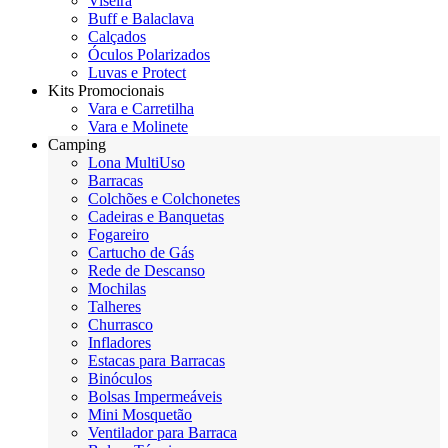
Viseira
Buff e Balaclava
Calçados
Óculos Polarizados
Luvas e Protect
Kits Promocionais
Vara e Carretilha
Vara e Molinete
Camping
Lona MultiUso
Barracas
Colchões e Colchonetes
Cadeiras e Banquetas
Fogareiro
Cartucho de Gás
Rede de Descanso
Mochilas
Talheres
Churrasco
Infladores
Estacas para Barracas
Binóculos
Bolsas Impermeáveis
Mini Mosquetão
Ventilador para Barraca