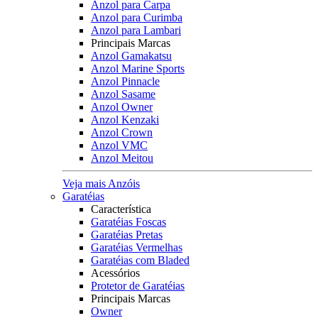
Anzol para Carpa
Anzol para Curimba
Anzol para Lambari
Principais Marcas
Anzol Gamakatsu
Anzol Marine Sports
Anzol Pinnacle
Anzol Sasame
Anzol Owner
Anzol Kenzaki
Anzol Crown
Anzol VMC
Anzol Meitou
Veja mais Anzóis
Garatéias
Característica
Garatéias Foscas
Garatéias Pretas
Garatéias Vermelhas
Garatéias com Bladed
Acessórios
Protetor de Garatéias
Principais Marcas
Owner