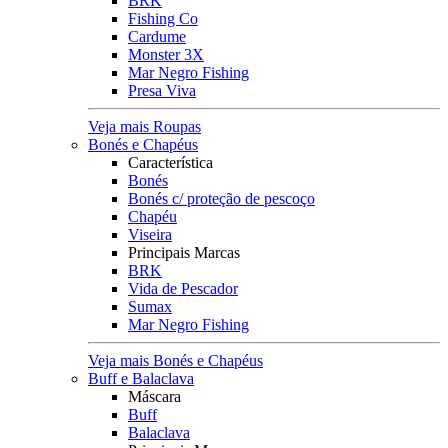
BRK
Fishing Co
Cardume
Monster 3X
Mar Negro Fishing
Presa Viva
Veja mais Roupas
Bonés e Chapéus
Característica
Bonés
Bonés c/ proteção de pescoço
Chapéu
Viseira
Principais Marcas
BRK
Vida de Pescador
Sumax
Mar Negro Fishing
Veja mais Bonés e Chapéus
Buff e Balaclava
Máscara
Buff
Balaclava