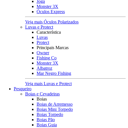
Jogá
Monster 3X
Óculos Express
Veja mais Óculos Polarizados
Luvas e Protect
Característica
Luvas
Protect
Principais Marcas
Owner
Fishing Co
Monster 3X
Albatroz
Mar Negro Fishing
Veja mais Luvas e Protect
Pesqueiro
Boias e Cevadeiras
Boias
Boias de Arremesso
Boias Mini Torpedo
Boias Torpedo
Boias Pão
Boias Guia