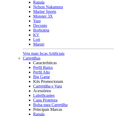
Rapala
Nelson Nakamura
Marine Sports
Monster 3X
Yara
Deconto
Borboleta
KV
Lori
Maruri
Veja mais Iscas Artificiais
Carretilhas
Características
Perfil Baixo
Perfil Alto
Big Game
Kits Promocionais
Carrretilha e Vara
Acessórios
Lubrificantes
Capa Protetora
Bolsa para Carretilha
Principais Marcas
Rapala