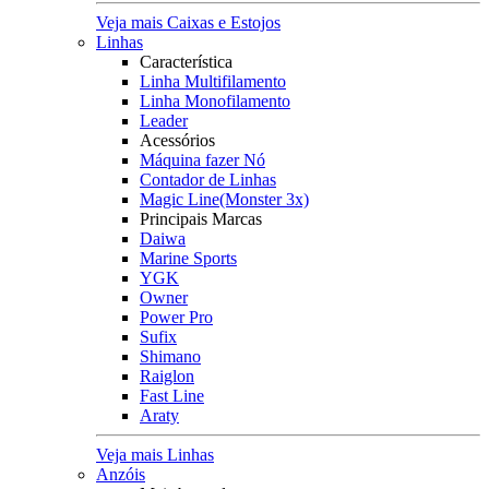
Veja mais Caixas e Estojos
Linhas
Característica
Linha Multifilamento
Linha Monofilamento
Leader
Acessórios
Máquina fazer Nó
Contador de Linhas
Magic Line(Monster 3x)
Principais Marcas
Daiwa
Marine Sports
YGK
Owner
Power Pro
Sufix
Shimano
Raiglon
Fast Line
Araty
Veja mais Linhas
Anzóis