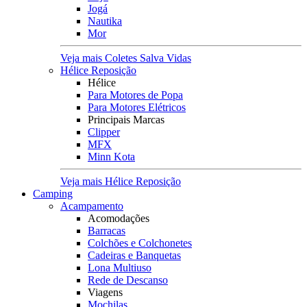
Jogá
Nautika
Mor
Veja mais Coletes Salva Vidas
Hélice Reposição
Hélice
Para Motores de Popa
Para Motores Elétricos
Principais Marcas
Clipper
MFX
Minn Kota
Veja mais Hélice Reposição
Camping
Acampamento
Acomodações
Barracas
Colchões e Colchonetes
Cadeiras e Banquetas
Lona Multiuso
Rede de Descanso
Viagens
Mochilas