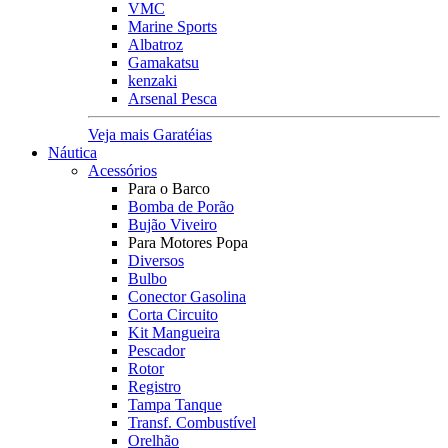
VMC
Marine Sports
Albatroz
Gamakatsu
kenzaki
Arsenal Pesca
Veja mais Garatéias
Náutica
Acessórios
Para o Barco
Bomba de Porão
Bujão Viveiro
Para Motores Popa
Diversos
Bulbo
Conector Gasolina
Corta Circuito
Kit Mangueira
Pescador
Rotor
Registro
Tampa Tanque
Transf. Combustível
Orelhão