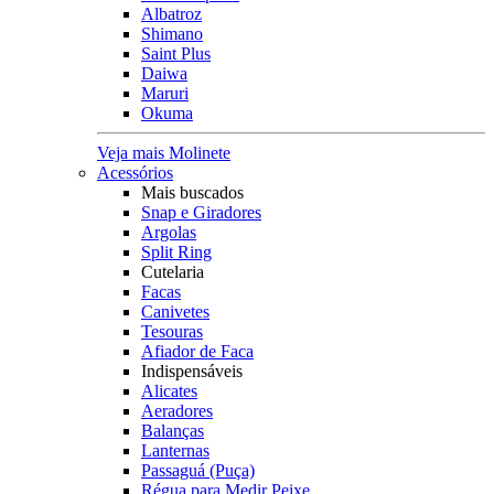
Albatroz
Shimano
Saint Plus
Daiwa
Maruri
Okuma
Veja mais Molinete
Acessórios
Mais buscados
Snap e Giradores
Argolas
Split Ring
Cutelaria
Facas
Canivetes
Tesouras
Afiador de Faca
Indispensáveis
Alicates
Aeradores
Balanças
Lanternas
Passaguá (Puça)
Régua para Medir Peixe