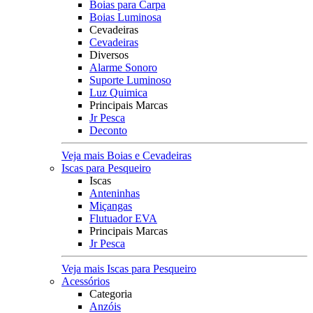
Boias para Carpa
Boias Luminosa
Cevadeiras
Cevadeiras
Diversos
Alarme Sonoro
Suporte Luminoso
Luz Quimica
Principais Marcas
Jr Pesca
Deconto
Veja mais Boias e Cevadeiras
Iscas para Pesqueiro
Iscas
Anteninhas
Miçangas
Flutuador EVA
Principais Marcas
Jr Pesca
Veja mais Iscas para Pesqueiro
Acessórios
Categoria
Anzóis