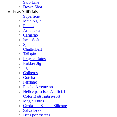
Stop Line
Down Shot
Iscas Artificiais
Superfície
Meia Água
Fundo
Articulada
Camarão
Iscas Soft
Spinner
ChatterBait
Tailspin
Frogs e Ratos
Rubber JIg
Jig
Colheres
Gotcha
Ferrinho
Pincho Arremesso
Hélice para Isca Artificial
Color Bait(Tinta p/soft)
Magic Lures
Cerdas de Saia de Silicone
Salva Iscas
Iscas por marcas