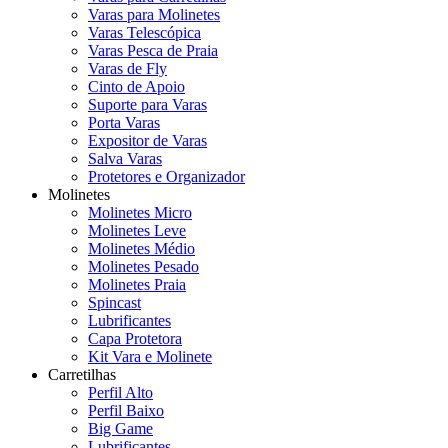
Varas para Molinetes
Varas Telescópica
Varas Pesca de Praia
Varas de Fly
Cinto de Apoio
Suporte para Varas
Porta Varas
Expositor de Varas
Salva Varas
Protetores e Organizador
Molinetes
Molinetes Micro
Molinetes Leve
Molinetes Médio
Molinetes Pesado
Molinetes Praia
Spincast
Lubrificantes
Capa Protetora
Kit Vara e Molinete
Carretilhas
Perfil Alto
Perfil Baixo
Big Game
Lubrificantes