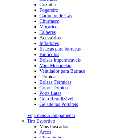
Cozinha
Fogareiro
Cartucho de Gás
Churrasco
Maçarico
Talheres
Acessórios
Infladores
Estacas para barracas
Binóculos
Bolsas Impermeáveis
Mini Mosquetão
Ventilador para Barraca
Térmicas
Bolsas Térmicas
Copo Térmico
Porta Latas
Gelo Reutilizável
Geladeiras Portáteis
Veja mais Acampamento
Tiro Esportivo
Mais buscados
Arcos
Chumbinhos