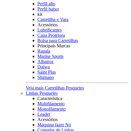
Perfil alto
Perfil baixo
kit
Carretilha e Vara
Acessórios
Lubrificantes
Capa Protetora
Bolsa para Carretilhas
Principais Marcas
Rapala
Marine Sports
Albatroz
Daiwa
Saint Plus
Shimano
Veja mais Carretilhas Pesqueiro
Linhas Pesqueiro
Característica
Multifilamento
Monofilamento
Leader
Acessórios
Máquina fazer Nó
Contador de Linhas