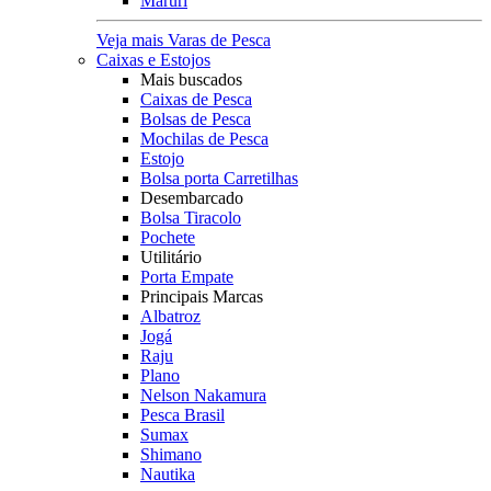
Maruri
Veja mais Varas de Pesca
Caixas e Estojos
Mais buscados
Caixas de Pesca
Bolsas de Pesca
Mochilas de Pesca
Estojo
Bolsa porta Carretilhas
Desembarcado
Bolsa Tiracolo
Pochete
Utilitário
Porta Empate
Principais Marcas
Albatroz
Jogá
Raju
Plano
Nelson Nakamura
Pesca Brasil
Sumax
Shimano
Nautika