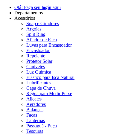
Olá! Faça seu
login
aqui
Departamentos
Acessórios
Snap e Giradores
Argolas
Split Ring
Afiador de Faca
Luvas para Encastoador
Encastoador
Repelente
Protetor Solar
Canivetes
Luz Química
Elástico para Isca Natural
Lubrificantes
Capa de Chuva
Régua para Medir Peixe
Alicates
Aeradores
Balanças
Facas
Lanternas
Passaguá - Puça
Tesouras