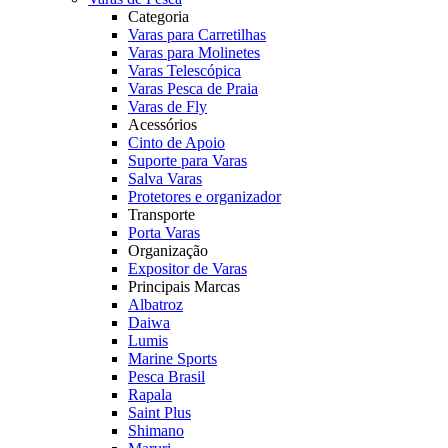
Categoria
Varas para Carretilhas
Varas para Molinetes
Varas Telescópica
Varas Pesca de Praia
Varas de Fly
Acessórios
Cinto de Apoio
Suporte para Varas
Salva Varas
Protetores e organizador
Transporte
Porta Varas
Organização
Expositor de Varas
Principais Marcas
Albatroz
Daiwa
Lumis
Marine Sports
Pesca Brasil
Rapala
Saint Plus
Shimano