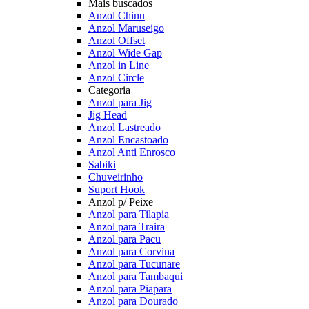
Mais buscados
Anzol Chinu
Anzol Maruseigo
Anzol Offset
Anzol Wide Gap
Anzol in Line
Anzol Circle
Categoria
Anzol para Jig
Jig Head
Anzol Lastreado
Anzol Encastoado
Anzol Anti Enrosco
Sabiki
Chuveirinho
Suport Hook
Anzol p/ Peixe
Anzol para Tilapia
Anzol para Traira
Anzol para Pacu
Anzol para Corvina
Anzol para Tucunare
Anzol para Tambaqui
Anzol para Piapara
Anzol para Dourado