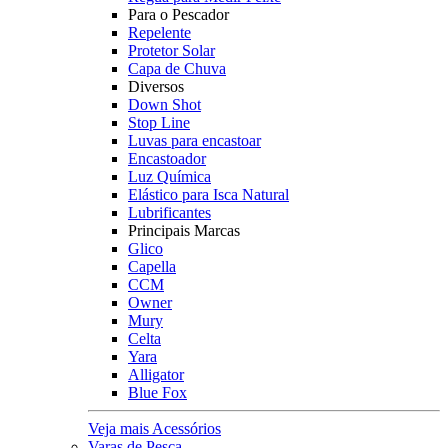
Para o Pescador
Repelente
Protetor Solar
Capa de Chuva
Diversos
Down Shot
Stop Line
Luvas para encastoar
Encastoador
Luz Química
Elástico para Isca Natural
Lubrificantes
Principais Marcas
Glico
Capella
CCM
Owner
Mury
Celta
Yara
Alligator
Blue Fox
Veja mais Acessórios
Varas de Pesca