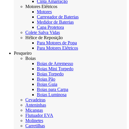
Cinta Amarração
Motores Elétricos
Motores
Carregador de Baterias
Medidor de Baterias
Capa Protetora
Colete Salva Vidas
Hélice de Reposição
Para Motores de Popa
Para Motores Elétricos
Pesqueiro
Boias
Boias de Arremesso
Boias Mini Torpedo
Boias Torpedo
Boias Pão
Boias Guia
Boias para Carpa
Boias Luminosa
Cevadeiras
Anteninhas
Miçangas
Flutuador EVA
Molinetes
Carretilhas