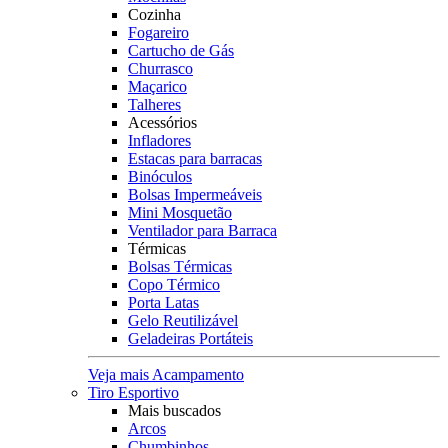
Cozinha
Fogareiro
Cartucho de Gás
Churrasco
Maçarico
Talheres
Acessórios
Infladores
Estacas para barracas
Binóculos
Bolsas Impermeáveis
Mini Mosquetão
Ventilador para Barraca
Térmicas
Bolsas Térmicas
Copo Térmico
Porta Latas
Gelo Reutilizável
Geladeiras Portáteis
Veja mais Acampamento
Tiro Esportivo
Mais buscados
Arcos
Chumbinhos