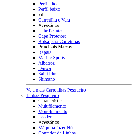
Perfil alto
Perfil baixo
kit
Carretilha e Vara
Acessórios
Lubrificantes
Capa Protetora
Bolsa para Carretilhas
Principais Marcas
Rapala
Marine Sports
Albatroz
Daiwa
Saint Plus
Shimano
Veja mais Carretilhas Pesqueiro
Linhas Pesqueiro
Característica
Multifilamento
Monofilamento
Leader
Acessórios
Máquina fazer Nó
Contador de Linhas