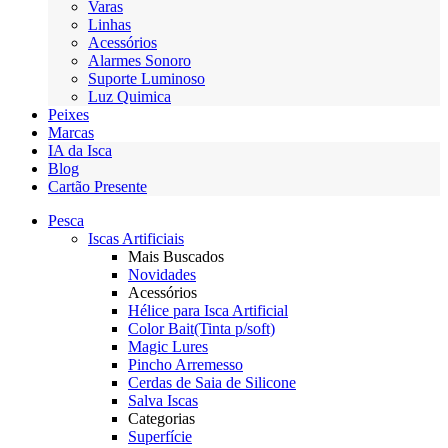
Varas
Linhas
Acessórios
Alarmes Sonoro
Suporte Luminoso
Luz Quimica
Peixes
Marcas
IA da Isca
Blog
Cartão Presente
Pesca
Iscas Artificiais
Mais Buscados
Novidades
Acessórios
Hélice para Isca Artificial
Color Bait(Tinta p/soft)
Magic Lures
Pincho Arremesso
Cerdas de Saia de Silicone
Salva Iscas
Categorias
Superfície