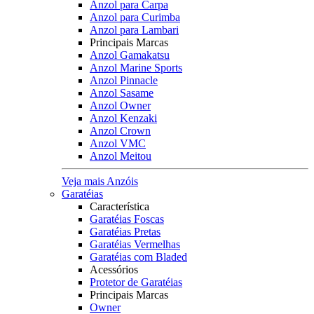
Anzol para Carpa
Anzol para Curimba
Anzol para Lambari
Principais Marcas
Anzol Gamakatsu
Anzol Marine Sports
Anzol Pinnacle
Anzol Sasame
Anzol Owner
Anzol Kenzaki
Anzol Crown
Anzol VMC
Anzol Meitou
Veja mais Anzóis
Garatéias
Característica
Garatéias Foscas
Garatéias Pretas
Garatéias Vermelhas
Garatéias com Bladed
Acessórios
Protetor de Garatéias
Principais Marcas
Owner