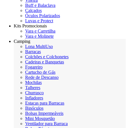
Viseira
Buff e Balaclava
Calçados
Óculos Polarizados
Luvas e Protect
Kits Promocionais
Vara e Carretilha
Vara e Molinete
Camping
Lona MultiUso
Barracas
Colchões e Colchonetes
Cadeiras e Banquetas
Fogareiro
Cartucho de Gás
Rede de Descanso
Mochilas
Talheres
Churrasco
Infladores
Estacas para Barracas
Binóculos
Bolsas Impermeáveis
Mini Mosquetão
Ventilador para Barraca