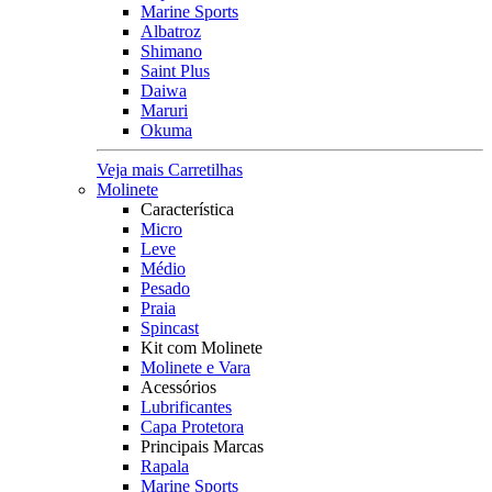
Marine Sports
Albatroz
Shimano
Saint Plus
Daiwa
Maruri
Okuma
Veja mais Carretilhas
Molinete
Característica
Micro
Leve
Médio
Pesado
Praia
Spincast
Kit com Molinete
Molinete e Vara
Acessórios
Lubrificantes
Capa Protetora
Principais Marcas
Rapala
Marine Sports