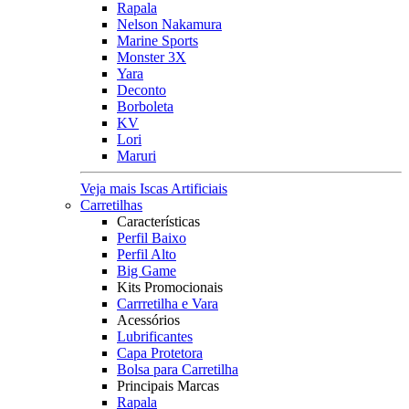
Rapala
Nelson Nakamura
Marine Sports
Monster 3X
Yara
Deconto
Borboleta
KV
Lori
Maruri
Veja mais Iscas Artificiais
Carretilhas
Características
Perfil Baixo
Perfil Alto
Big Game
Kits Promocionais
Carrretilha e Vara
Acessórios
Lubrificantes
Capa Protetora
Bolsa para Carretilha
Principais Marcas
Rapala