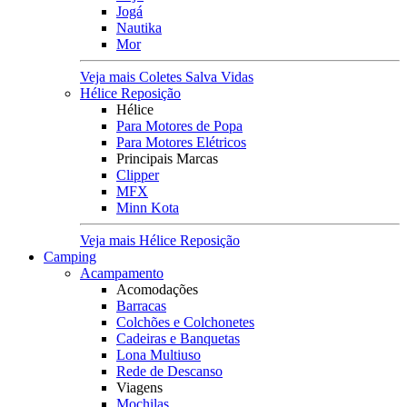
Jogá
Nautika
Mor
Veja mais Coletes Salva Vidas
Hélice Reposição
Hélice
Para Motores de Popa
Para Motores Elétricos
Principais Marcas
Clipper
MFX
Minn Kota
Veja mais Hélice Reposição
Camping
Acampamento
Acomodações
Barracas
Colchões e Colchonetes
Cadeiras e Banquetas
Lona Multiuso
Rede de Descanso
Viagens
Mochilas