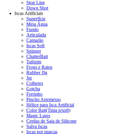
Stop Line
Down Shot
Iscas Artificiais
Superfície
Meia Água
Fundo
Articulada
Camarão
Iscas Soft
Spinner
ChatterBait
Tailspin
Frogs e Ratos
Rubber JIg
Jig
Colheres
Gotcha
Ferrinho
Pincho Arremesso
Hélice para Isca Artificial
Color Bait(Tinta p/soft)
Magic Lures
Cerdas de Saia de Silicone
Salva Iscas
Iscas por marcas