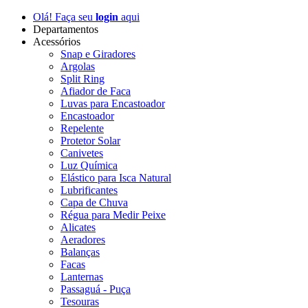
Olá! Faça seu
login
aqui
Departamentos
Acessórios
Snap e Giradores
Argolas
Split Ring
Afiador de Faca
Luvas para Encastoador
Encastoador
Repelente
Protetor Solar
Canivetes
Luz Química
Elástico para Isca Natural
Lubrificantes
Capa de Chuva
Régua para Medir Peixe
Alicates
Aeradores
Balanças
Facas
Lanternas
Passaguá - Puça
Tesouras