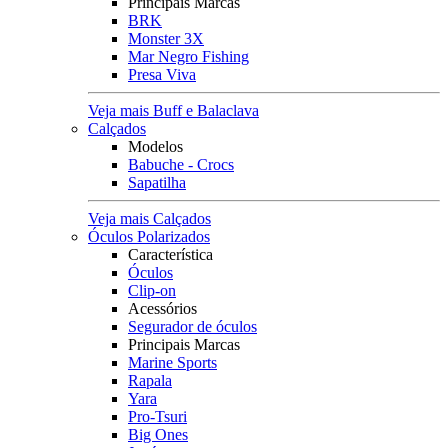
Principais Marcas
BRK
Monster 3X
Mar Negro Fishing
Presa Viva
Veja mais Buff e Balaclava
Calçados
Modelos
Babuche - Crocs
Sapatilha
Veja mais Calçados
Óculos Polarizados
Característica
Óculos
Clip-on
Acessórios
Segurador de óculos
Principais Marcas
Marine Sports
Rapala
Yara
Pro-Tsuri
Big Ones