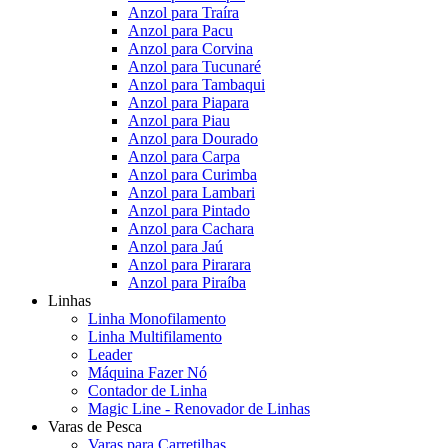
Anzol para Traíra
Anzol para Pacu
Anzol para Corvina
Anzol para Tucunaré
Anzol para Tambaqui
Anzol para Piapara
Anzol para Piau
Anzol para Dourado
Anzol para Carpa
Anzol para Curimba
Anzol para Lambari
Anzol para Pintado
Anzol para Cachara
Anzol para Jaú
Anzol para Pirarara
Anzol para Piraíba
Linhas
Linha Monofilamento
Linha Multifilamento
Leader
Máquina Fazer Nó
Contador de Linha
Magic Line - Renovador de Linhas
Varas de Pesca
Varas para Carretilhas