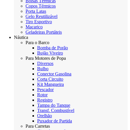
Bolsas Térmicas
Copos Térmicos
Porta Latas
Gelo Reutilizável
Tiro Esportivo
Maçarico
Geladeiras Portáteis
Náutica
Para o Barco
Bomba de Porão
Bujão Viveiro
Para Motores de Popa
Diversos
Bulbo
Conector Gasolina
Corta Circuito
Kit Mangueira
Pescador
Rotor
Registro
Tampa do Tanque
Transf. Combustível
Orelhão
Puxador de Partida
Para Carretas