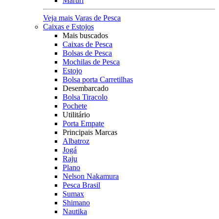
Maruri
Veja mais Varas de Pesca
Caixas e Estojos
Mais buscados
Caixas de Pesca
Bolsas de Pesca
Mochilas de Pesca
Estojo
Bolsa porta Carretilhas
Desembarcado
Bolsa Tiracolo
Pochete
Utilitário
Porta Empate
Principais Marcas
Albatroz
Jogá
Raju
Plano
Nelson Nakamura
Pesca Brasil
Sumax
Shimano
Nautika