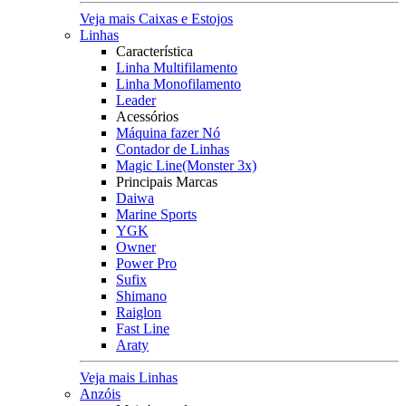
Veja mais Caixas e Estojos
Linhas
Característica
Linha Multifilamento
Linha Monofilamento
Leader
Acessórios
Máquina fazer Nó
Contador de Linhas
Magic Line(Monster 3x)
Principais Marcas
Daiwa
Marine Sports
YGK
Owner
Power Pro
Sufix
Shimano
Raiglon
Fast Line
Araty
Veja mais Linhas
Anzóis