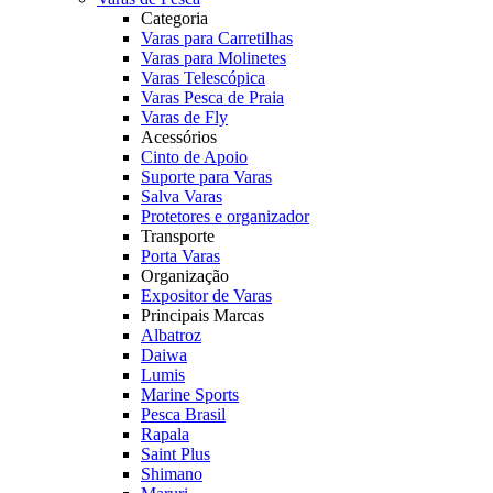
Categoria
Varas para Carretilhas
Varas para Molinetes
Varas Telescópica
Varas Pesca de Praia
Varas de Fly
Acessórios
Cinto de Apoio
Suporte para Varas
Salva Varas
Protetores e organizador
Transporte
Porta Varas
Organização
Expositor de Varas
Principais Marcas
Albatroz
Daiwa
Lumis
Marine Sports
Pesca Brasil
Rapala
Saint Plus
Shimano