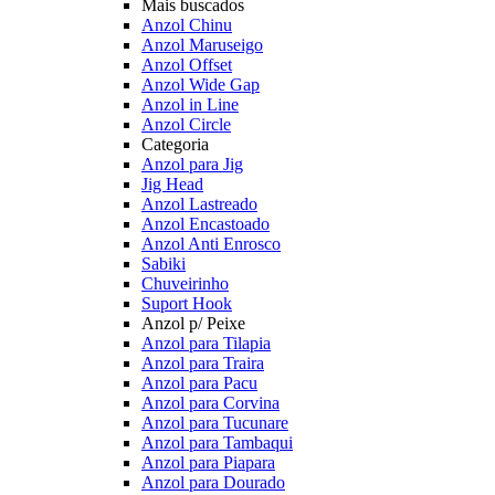
Mais buscados
Anzol Chinu
Anzol Maruseigo
Anzol Offset
Anzol Wide Gap
Anzol in Line
Anzol Circle
Categoria
Anzol para Jig
Jig Head
Anzol Lastreado
Anzol Encastoado
Anzol Anti Enrosco
Sabiki
Chuveirinho
Suport Hook
Anzol p/ Peixe
Anzol para Tilapia
Anzol para Traira
Anzol para Pacu
Anzol para Corvina
Anzol para Tucunare
Anzol para Tambaqui
Anzol para Piapara
Anzol para Dourado