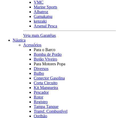
VMC
Marine Sports
Albatroz
Gamakatsu
kenzaki
Arsenal Pesca
Veja mais Garatéias
Náutica
Acessórios
Para o Barco
Bomba de Porão
Bujão Viveiro
Para Motores Popa
Diversos
Bulbo
Conector Gasolina
Corta Circuito
Kit Mangueira
Pescador
Rotor
Registro
Tampa Tanque
Transf. Combustível
Orelhão