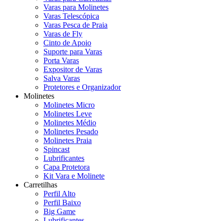
Varas para Molinetes
Varas Telescópica
Varas Pesca de Praia
Varas de Fly
Cinto de Apoio
Suporte para Varas
Porta Varas
Expositor de Varas
Salva Varas
Protetores e Organizador
Molinetes
Molinetes Micro
Molinetes Leve
Molinetes Médio
Molinetes Pesado
Molinetes Praia
Spincast
Lubrificantes
Capa Protetora
Kit Vara e Molinete
Carretilhas
Perfil Alto
Perfil Baixo
Big Game
Lubrificantes