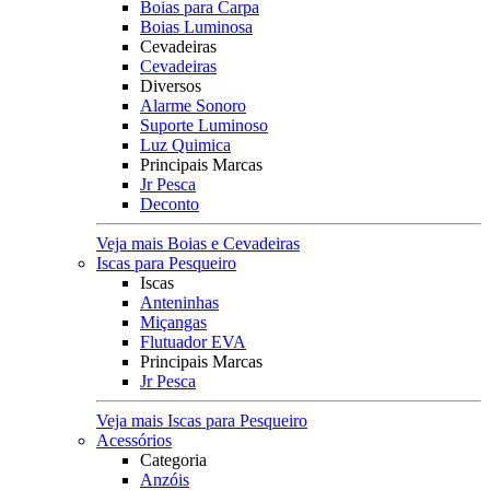
Boias para Carpa
Boias Luminosa
Cevadeiras
Cevadeiras
Diversos
Alarme Sonoro
Suporte Luminoso
Luz Quimica
Principais Marcas
Jr Pesca
Deconto
Veja mais Boias e Cevadeiras
Iscas para Pesqueiro
Iscas
Anteninhas
Miçangas
Flutuador EVA
Principais Marcas
Jr Pesca
Veja mais Iscas para Pesqueiro
Acessórios
Categoria
Anzóis