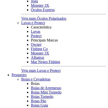
Jogá
Monster 3X
Óculos Express
Veja mais Óculos Polarizados
Luvas e Protect
Característica
Luvas
Protect
Principais Marcas
Owner
Fishing Co
Monster 3X
Albatroz
Mar Negro Fishing
Veja mais Luvas e Protect
Pesqueiro
Boias e Cevadeiras
Boias
Boias de Arremesso
Boias Mini Torpedo
Boias Torpedo
Boias Pão
Boias Guia