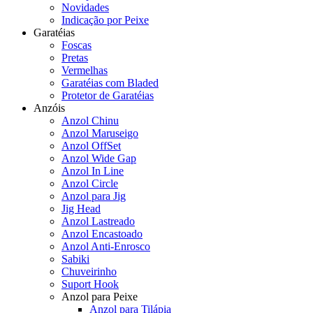
Novidades
Indicação por Peixe
Garatéias
Foscas
Pretas
Vermelhas
Garatéias com Bladed
Protetor de Garatéias
Anzóis
Anzol Chinu
Anzol Maruseigo
Anzol OffSet
Anzol Wide Gap
Anzol In Line
Anzol Circle
Anzol para Jig
Jig Head
Anzol Lastreado
Anzol Encastoado
Anzol Anti-Enrosco
Sabiki
Chuveirinho
Suport Hook
Anzol para Peixe
Anzol para Tilápia