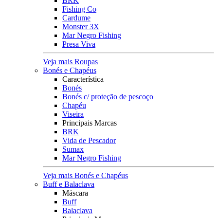
BRK
Fishing Co
Cardume
Monster 3X
Mar Negro Fishing
Presa Viva
Veja mais Roupas
Bonés e Chapéus
Característica
Bonés
Bonés c/ proteção de pescoço
Chapéu
Viseira
Principais Marcas
BRK
Vida de Pescador
Sumax
Mar Negro Fishing
Veja mais Bonés e Chapéus
Buff e Balaclava
Máscara
Buff
Balaclava