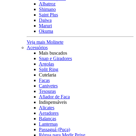
Albatroz
Shimano
Saint Plus
Daiwa
Maruri
Okuma
Veja mais Molinete
Acessórios
Mais buscados
Snap e Giradores
Argolas
Split Ring
Cutelaria
Facas
Canivetes
Tesouras
Afiador de Faca
Indispensáveis
Alicates
Aeradores
Balanças
Lanternas
Passaguá (Puça)
Régua para Medir Peixe