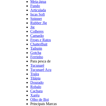
Meia-água
Fundo
Articulada
Iscas Soft
Spinner
Rubber JIg
Jig
Colheres
Camarão
Frogs e Ratos
ChatterBait
Tailspin
Gotcha
Ferrinho
Para pesca de
Tucunaré
Tucunaré Açu
Traíra
Tilápia
Dourado
Robalo
Cachara
Xaréu
Olho de Boi
Principais Marcas