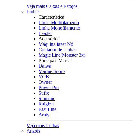
Veja mais Caixas e Estojos
Linhas
Característica
Linha Multifilamento
Linha Monofilamento
Leader
Acessórios
Máquina fazer Nó
Contador de Linhas
Magic Line(Monster 3x)
Principais Marcas
Daiwa
Marine Sports
YGK
Owner
Power Pro
Sufix
Shimano
Raiglon
Fast Line
Araty
Veja mais Linhas
Anzóis