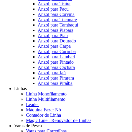
Anzol para Traíra
Anzol para Pacu
Anzol para Corvina
Anzol para Tucunaré
Anzol para Tambaqui
Anzol para Piapara
Anzol para Piau
Anzol para Dourado
Anzol para Carpa
Anzol para Curimba
Anzol para Lambari
Anzol para Pintado
Anzol para Cachara
Anzol para Jaú
Anzol para Pirarara
Anzol para Piraíba
Linhas
Linha Monofilamento
Linha Multifilamento
Leader
Máquina Fazer Nó
Contador de Linha
Magic Line - Renovador de Linhas
Varas de Pesca
Varas para Carretilhas