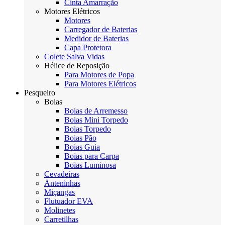
Cinta Amarração
Motores Elétricos
Motores
Carregador de Baterias
Medidor de Baterias
Capa Protetora
Colete Salva Vidas
Hélice de Reposição
Para Motores de Popa
Para Motores Elétricos
Pesqueiro
Boias
Boias de Arremesso
Boias Mini Torpedo
Boias Torpedo
Boias Pão
Boias Guia
Boias para Carpa
Boias Luminosa
Cevadeiras
Anteninhas
Miçangas
Flutuador EVA
Molinetes
Carretilhas