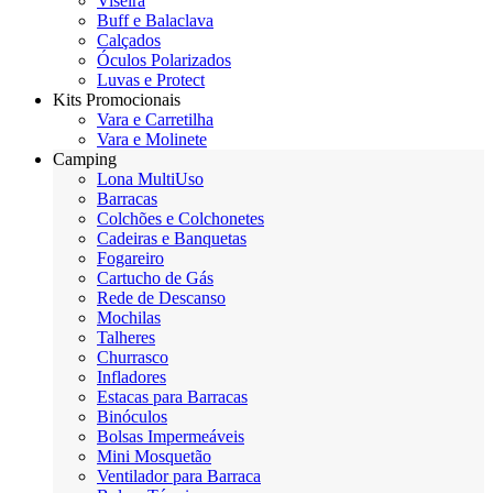
Viseira
Buff e Balaclava
Calçados
Óculos Polarizados
Luvas e Protect
Kits Promocionais
Vara e Carretilha
Vara e Molinete
Camping
Lona MultiUso
Barracas
Colchões e Colchonetes
Cadeiras e Banquetas
Fogareiro
Cartucho de Gás
Rede de Descanso
Mochilas
Talheres
Churrasco
Infladores
Estacas para Barracas
Binóculos
Bolsas Impermeáveis
Mini Mosquetão
Ventilador para Barraca