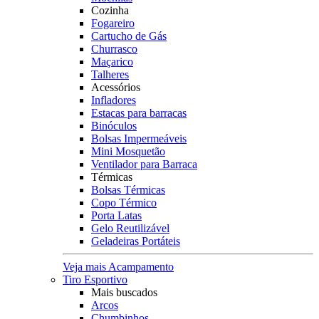
Cozinha
Fogareiro
Cartucho de Gás
Churrasco
Maçarico
Talheres
Acessórios
Infladores
Estacas para barracas
Binóculos
Bolsas Impermeáveis
Mini Mosquetão
Ventilador para Barraca
Térmicas
Bolsas Térmicas
Copo Térmico
Porta Latas
Gelo Reutilizável
Geladeiras Portáteis
Veja mais Acampamento
Tiro Esportivo
Mais buscados
Arcos
Chumbinhos