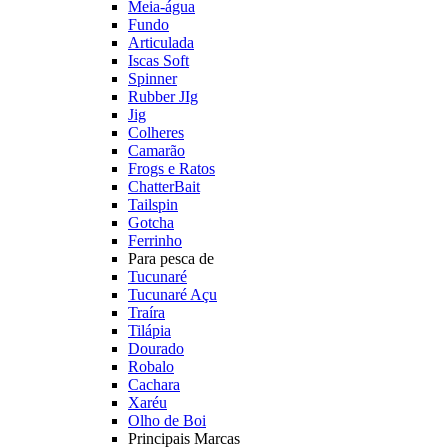
Meia-água
Fundo
Articulada
Iscas Soft
Spinner
Rubber JIg
Jig
Colheres
Camarão
Frogs e Ratos
ChatterBait
Tailspin
Gotcha
Ferrinho
Para pesca de
Tucunaré
Tucunaré Açu
Traíra
Tilápia
Dourado
Robalo
Cachara
Xaréu
Olho de Boi
Principais Marcas