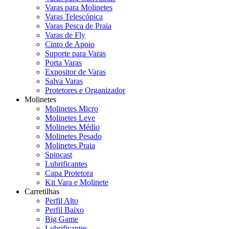
Varas para Molinetes
Varas Telescópica
Varas Pesca de Praia
Varas de Fly
Cinto de Apoio
Suporte para Varas
Porta Varas
Expositor de Varas
Salva Varas
Protetores e Organizador
Molinetes
Molinetes Micro
Molinetes Leve
Molinetes Médio
Molinetes Pesado
Molinetes Praia
Spincast
Lubrificantes
Capa Protetora
Kit Vara e Molinete
Carretilhas
Perfil Alto
Perfil Baixo
Big Game
Lubrificantes