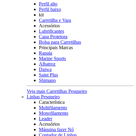
Perfil alto
Perfil baixo
kit
Carretilha e Vara
Acessórios
Lubrificantes
Capa Protetora
Bolsa para Carretilhas
Principais Marcas
Rapala
Marine Sports
Albatroz
Daiwa
Saint Plus
Shimano
Veja mais Carretilhas Pesqueiro
Linhas Pesqueiro
Característica
Multifilamento
Monofilamento
Leader
Acessórios
Máquina fazer Nó
Contador de Linhas