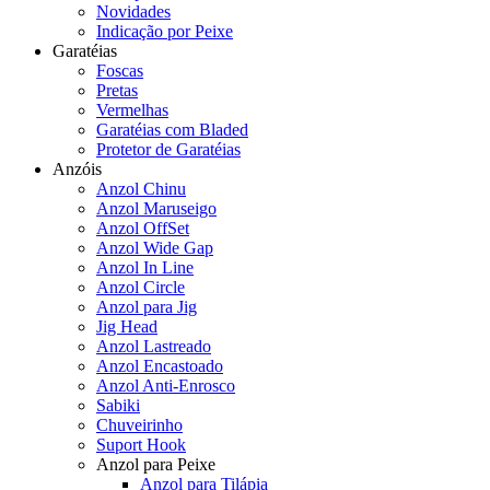
Novidades
Indicação por Peixe
Garatéias
Foscas
Pretas
Vermelhas
Garatéias com Bladed
Protetor de Garatéias
Anzóis
Anzol Chinu
Anzol Maruseigo
Anzol OffSet
Anzol Wide Gap
Anzol In Line
Anzol Circle
Anzol para Jig
Jig Head
Anzol Lastreado
Anzol Encastoado
Anzol Anti-Enrosco
Sabiki
Chuveirinho
Suport Hook
Anzol para Peixe
Anzol para Tilápia