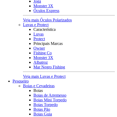
Jogá
Monster 3X
Óculos Express
Veja mais Óculos Polarizados
Luvas e Protect
Característica
Luvas
Protect
Principais Marcas
Owner
Fishing Co
Monster 3X
Albatroz
Mar Negro Fishing
Veja mais Luvas e Protect
Pesqueiro
Boias e Cevadeiras
Boias
Boias de Arremesso
Boias Mini Torpedo
Boias Torpedo
Boias Pão
Boias Guia