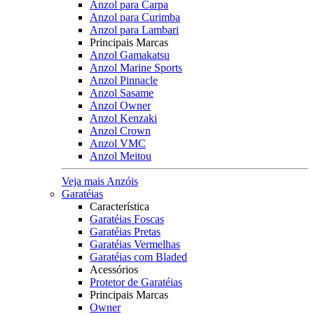
Anzol para Carpa
Anzol para Curimba
Anzol para Lambari
Principais Marcas
Anzol Gamakatsu
Anzol Marine Sports
Anzol Pinnacle
Anzol Sasame
Anzol Owner
Anzol Kenzaki
Anzol Crown
Anzol VMC
Anzol Meitou
Veja mais Anzóis
Garatéias
Característica
Garatéias Foscas
Garatéias Pretas
Garatéias Vermelhas
Garatéias com Bladed
Acessórios
Protetor de Garatéias
Principais Marcas
Owner