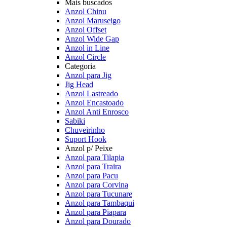
Mais buscados
Anzol Chinu
Anzol Maruseigo
Anzol Offset
Anzol Wide Gap
Anzol in Line
Anzol Circle
Categoria
Anzol para Jig
Jig Head
Anzol Lastreado
Anzol Encastoado
Anzol Anti Enrosco
Sabiki
Chuveirinho
Suport Hook
Anzol p/ Peixe
Anzol para Tilapia
Anzol para Traira
Anzol para Pacu
Anzol para Corvina
Anzol para Tucunare
Anzol para Tambaqui
Anzol para Piapara
Anzol para Dourado