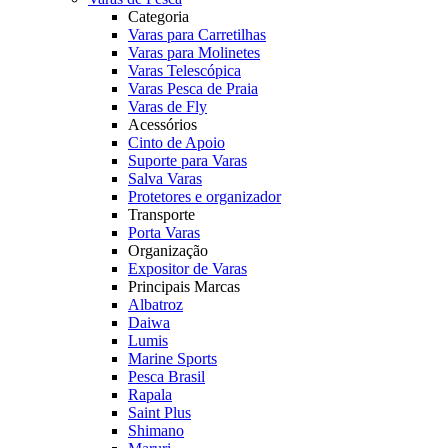
Categoria
Varas para Carretilhas
Varas para Molinetes
Varas Telescópica
Varas Pesca de Praia
Varas de Fly
Acessórios
Cinto de Apoio
Suporte para Varas
Salva Varas
Protetores e organizador
Transporte
Porta Varas
Organização
Expositor de Varas
Principais Marcas
Albatroz
Daiwa
Lumis
Marine Sports
Pesca Brasil
Rapala
Saint Plus
Shimano