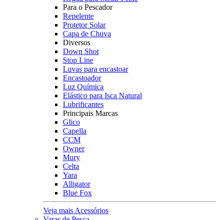
Para o Pescador
Repelente
Protetor Solar
Capa de Chuva
Diversos
Down Shot
Stop Line
Luvas para encastoar
Encastoador
Luz Química
Elástico para Isca Natural
Lubrificantes
Principais Marcas
Glico
Capella
CCM
Owner
Mury
Celta
Yara
Alligator
Blue Fox
Veja mais Acessórios
Varas de Pesca