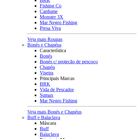
BRK
Fishing Co
Cardume
Monster 3X
Mar Negro Fishing
Presa Viva
Veja mais Roupas
Bonés e Chapéus
Característica
Bonés
Bonés c/ proteção de pescoço
Chapéu
Viseira
Principais Marcas
BRK
Vida de Pescador
Sumax
Mar Negro Fishing
Veja mais Bonés e Chapéus
Buff e Balaclava
Máscara
Buff
Balaclava