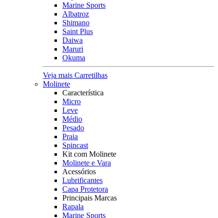
Marine Sports
Albatroz
Shimano
Saint Plus
Daiwa
Maruri
Okuma
Veja mais Carretilhas
Molinete
Característica
Micro
Leve
Médio
Pesado
Praia
Spincast
Kit com Molinete
Molinete e Vara
Acessórios
Lubrificantes
Capa Protetora
Principais Marcas
Rapala
Marine Sports