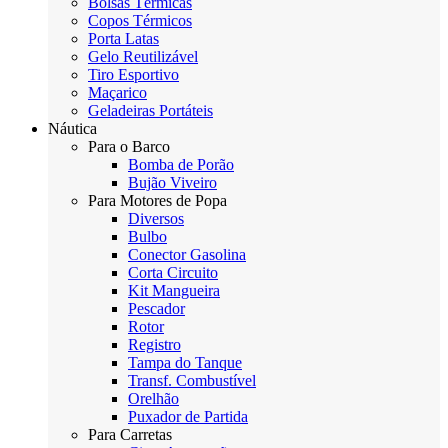
Bolsas Térmicas
Copos Térmicos
Porta Latas
Gelo Reutilizável
Tiro Esportivo
Maçarico
Geladeiras Portáteis
Náutica
Para o Barco
Bomba de Porão
Bujão Viveiro
Para Motores de Popa
Diversos
Bulbo
Conector Gasolina
Corta Circuito
Kit Mangueira
Pescador
Rotor
Registro
Tampa do Tanque
Transf. Combustível
Orelhão
Puxador de Partida
Para Carretas