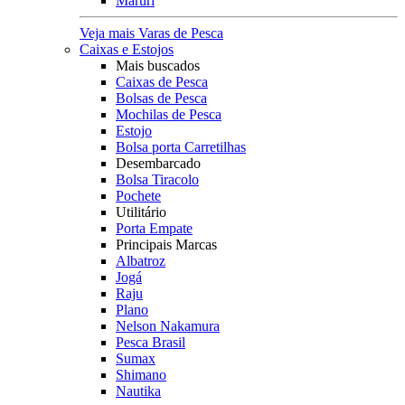
Maruri
Veja mais Varas de Pesca
Caixas e Estojos
Mais buscados
Caixas de Pesca
Bolsas de Pesca
Mochilas de Pesca
Estojo
Bolsa porta Carretilhas
Desembarcado
Bolsa Tiracolo
Pochete
Utilitário
Porta Empate
Principais Marcas
Albatroz
Jogá
Raju
Plano
Nelson Nakamura
Pesca Brasil
Sumax
Shimano
Nautika