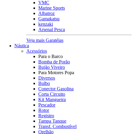
VMC
Marine Sports
Albatroz
Gamakatsu
kenzaki
Arsenal Pesca
Veja mais Garatéias
Náutica
Acessórios
Para o Barco
Bomba de Porão
Bujão Viveiro
Para Motores Popa
Diversos
Bulbo
Conector Gasolina
Corta Circuito
Kit Mangueira
Pescador
Rotor
Registro
Tampa Tanque
Transf. Combustível
Orelhão