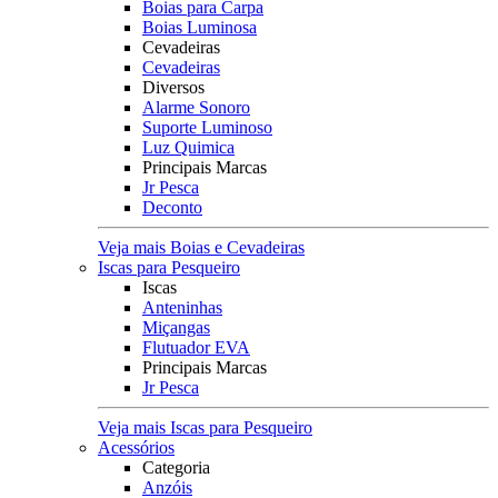
Boias para Carpa
Boias Luminosa
Cevadeiras
Cevadeiras
Diversos
Alarme Sonoro
Suporte Luminoso
Luz Quimica
Principais Marcas
Jr Pesca
Deconto
Veja mais Boias e Cevadeiras
Iscas para Pesqueiro
Iscas
Anteninhas
Miçangas
Flutuador EVA
Principais Marcas
Jr Pesca
Veja mais Iscas para Pesqueiro
Acessórios
Categoria
Anzóis