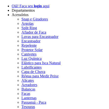
Olá! Faça seu
login
aqui
Departamentos
Acessórios
Snap e Giradores
Argolas
Split Ring
Afiador de Faca
Luvas para Encastoador
Encastoador
Repelente
Protetor Solar
Canivetes
Luz Química
Elástico para Isca Natural
Lubrificantes
Capa de Chuva
Régua para Medir Peixe
Alicates
Aeradores
Balanças
Facas
Lanternas
Passaguá - Puça
Tesouras