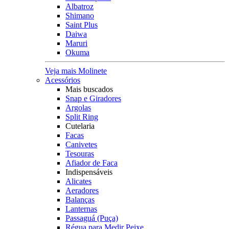
Albatroz
Shimano
Saint Plus
Daiwa
Maruri
Okuma
Veja mais Molinete
Acessórios
Mais buscados
Snap e Giradores
Argolas
Split Ring
Cutelaria
Facas
Canivetes
Tesouras
Afiador de Faca
Indispensáveis
Alicates
Aeradores
Balanças
Lanternas
Passaguá (Puça)
Régua para Medir Peixe