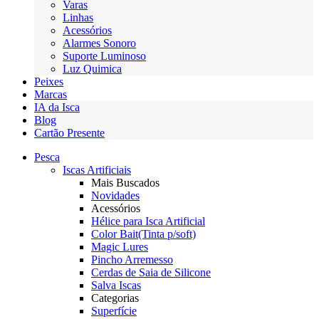
Varas
Linhas
Acessórios
Alarmes Sonoro
Suporte Luminoso
Luz Quimica
Peixes
Marcas
IA da Isca
Blog
Cartão Presente
Pesca
Iscas Artificiais
Mais Buscados
Novidades
Acessórios
Hélice para Isca Artificial
Color Bait(Tinta p/soft)
Magic Lures
Pincho Arremesso
Cerdas de Saia de Silicone
Salva Iscas
Categorias
Superfície