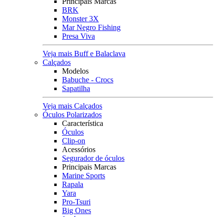
Principais Marcas
BRK
Monster 3X
Mar Negro Fishing
Presa Viva
Veja mais Buff e Balaclava
Calçados
Modelos
Babuche - Crocs
Sapatilha
Veja mais Calçados
Óculos Polarizados
Característica
Óculos
Clip-on
Acessórios
Segurador de óculos
Principais Marcas
Marine Sports
Rapala
Yara
Pro-Tsuri
Big Ones