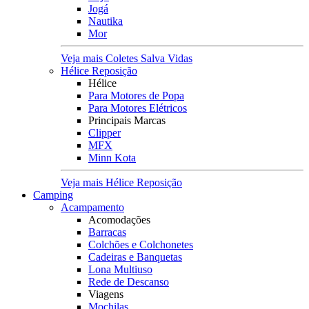
Jogá
Nautika
Mor
Veja mais Coletes Salva Vidas
Hélice Reposição
Hélice
Para Motores de Popa
Para Motores Elétricos
Principais Marcas
Clipper
MFX
Minn Kota
Veja mais Hélice Reposição
Camping
Acampamento
Acomodações
Barracas
Colchões e Colchonetes
Cadeiras e Banquetas
Lona Multiuso
Rede de Descanso
Viagens
Mochilas