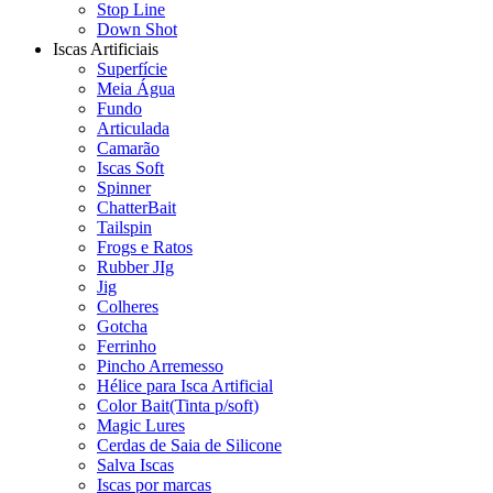
Stop Line
Down Shot
Iscas Artificiais
Superfície
Meia Água
Fundo
Articulada
Camarão
Iscas Soft
Spinner
ChatterBait
Tailspin
Frogs e Ratos
Rubber JIg
Jig
Colheres
Gotcha
Ferrinho
Pincho Arremesso
Hélice para Isca Artificial
Color Bait(Tinta p/soft)
Magic Lures
Cerdas de Saia de Silicone
Salva Iscas
Iscas por marcas