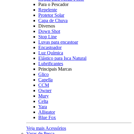
Para o Pescador
Repelente
Protetor Solar
Capa de Chuva
Diversos
Down Shot
Stop Line
Luvas para encastoar
Encastoador
Luz Química
Elástico para Isca Natural
Lubrificantes
Principais Marcas
Glico
Capella
CCM
Owner
Mury
Celta
Yara
Alligator
Blue Fox
Veja mais Acessórios
Varas de Pesca