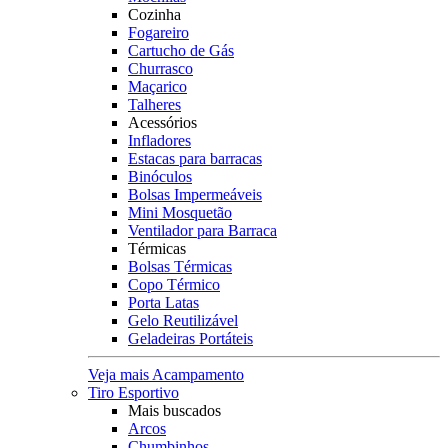
Cozinha
Fogareiro
Cartucho de Gás
Churrasco
Maçarico
Talheres
Acessórios
Infladores
Estacas para barracas
Binóculos
Bolsas Impermeáveis
Mini Mosquetão
Ventilador para Barraca
Térmicas
Bolsas Térmicas
Copo Térmico
Porta Latas
Gelo Reutilizável
Geladeiras Portáteis
Veja mais Acampamento
Tiro Esportivo
Mais buscados
Arcos
Chumbinhos