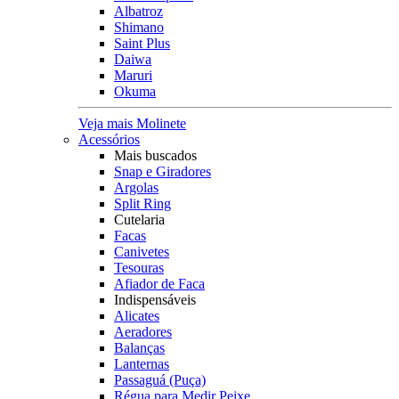
Albatroz
Shimano
Saint Plus
Daiwa
Maruri
Okuma
Veja mais Molinete
Acessórios
Mais buscados
Snap e Giradores
Argolas
Split Ring
Cutelaria
Facas
Canivetes
Tesouras
Afiador de Faca
Indispensáveis
Alicates
Aeradores
Balanças
Lanternas
Passaguá (Puça)
Régua para Medir Peixe