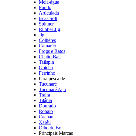
Meia-água
Fundo
Articulada
Iscas Soft
Spinner
Rubber JIg
Jig
Colheres
Camarão
Frogs e Ratos
ChatterBait
Tailspin
Gotcha
Ferrinho
Para pesca de
Tucunaré
Tucunaré Açu
Traíra
Tilápia
Dourado
Robalo
Cachara
Xaréu
Olho de Boi
Principais Marcas