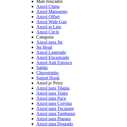
Mais buscados
Anzol Chinu
Anzol Maruseigo
Anzol Offset
Anzol Wide Gap
Anzol in Line
Anzol Circle
Categoria
Anzol para Jig
Jig Head
Anzol Lastreado
Anzol Encastoado
Anzol Anti Enrosco
Sabiki
Chuveirinho
Suport Hook
Anzol p/ Peixe
Anzol para Tilapia
Anzol para Traira
Anzol para Pacu
Anzol para Corvina
Anzol para Tucunare
Anzol para Tambaqui
Anzol para Piapara
Anzol para Dourado