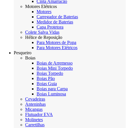
Cinta Amarração
Motores Elétricos
Motores
Carregador de Baterias
Medidor de Baterias
Capa Protetora
Colete Salva Vidas
Hélice de Reposição
Para Motores de Popa
Para Motores Elétricos
Pesqueiro
Boias
Boias de Arremesso
Boias Mini Torpedo
Boias Torpedo
Boias Pão
Boias Guia
Boias para Carpa
Boias Luminosa
Cevadeiras
Anteninhas
Miçangas
Flutuador EVA
Molinetes
Carretilhas