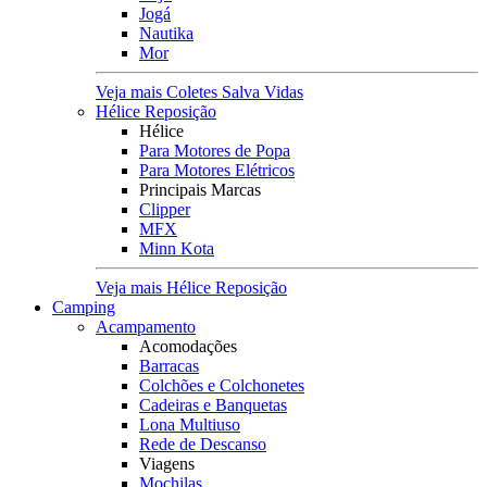
Jogá
Nautika
Mor
Veja mais Coletes Salva Vidas
Hélice Reposição
Hélice
Para Motores de Popa
Para Motores Elétricos
Principais Marcas
Clipper
MFX
Minn Kota
Veja mais Hélice Reposição
Camping
Acampamento
Acomodações
Barracas
Colchões e Colchonetes
Cadeiras e Banquetas
Lona Multiuso
Rede de Descanso
Viagens
Mochilas