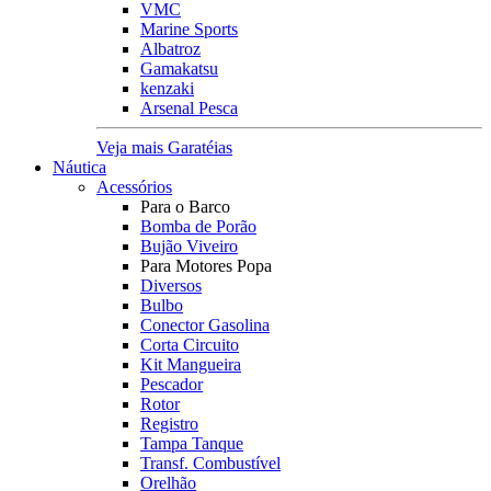
VMC
Marine Sports
Albatroz
Gamakatsu
kenzaki
Arsenal Pesca
Veja mais Garatéias
Náutica
Acessórios
Para o Barco
Bomba de Porão
Bujão Viveiro
Para Motores Popa
Diversos
Bulbo
Conector Gasolina
Corta Circuito
Kit Mangueira
Pescador
Rotor
Registro
Tampa Tanque
Transf. Combustível
Orelhão