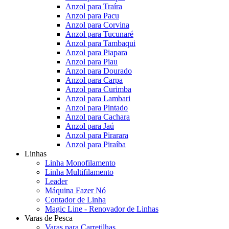
Anzol para Traíra
Anzol para Pacu
Anzol para Corvina
Anzol para Tucunaré
Anzol para Tambaqui
Anzol para Piapara
Anzol para Piau
Anzol para Dourado
Anzol para Carpa
Anzol para Curimba
Anzol para Lambari
Anzol para Pintado
Anzol para Cachara
Anzol para Jaú
Anzol para Pirarara
Anzol para Piraíba
Linhas
Linha Monofilamento
Linha Multifilamento
Leader
Máquina Fazer Nó
Contador de Linha
Magic Line - Renovador de Linhas
Varas de Pesca
Varas para Carretilhas