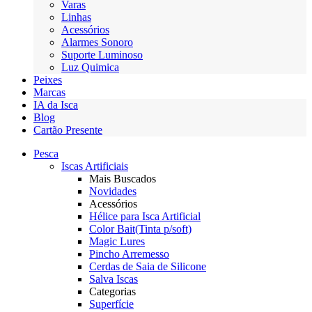
Varas
Linhas
Acessórios
Alarmes Sonoro
Suporte Luminoso
Luz Quimica
Peixes
Marcas
IA da Isca
Blog
Cartão Presente
Pesca
Iscas Artificiais
Mais Buscados
Novidades
Acessórios
Hélice para Isca Artificial
Color Bait(Tinta p/soft)
Magic Lures
Pincho Arremesso
Cerdas de Saia de Silicone
Salva Iscas
Categorias
Superfície