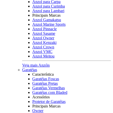
Anzol para Carpa
Anzol para Curimba
Anzol para Lambari
Principais Marcas
Anzol Gamakatsu
Anzol Marine Sports
Anzol Pinnacle
Anzol Sasame
Anzol Owner
Anzol Kenzaki
Anzol Crown
Anzol VMC
Anzol Meitou
Veja mais Anzóis
Garatéias
Característica
Garatéias Foscas
Garatéias Pretas
Garatéias Vermelhas
Garatéias com Bladed
Acessórios
Protetor de Garatéias
Principais Marcas
Owner