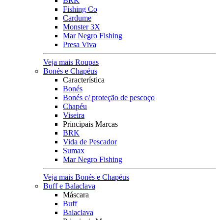
BRK
Fishing Co
Cardume
Monster 3X
Mar Negro Fishing
Presa Viva
Veja mais Roupas
Bonés e Chapéus
Característica
Bonés
Bonés c/ proteção de pescoço
Chapéu
Viseira
Principais Marcas
BRK
Vida de Pescador
Sumax
Mar Negro Fishing
Veja mais Bonés e Chapéus
Buff e Balaclava
Máscara
Buff
Balaclava