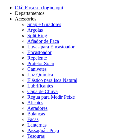
Olá! Faça seu
login
aqui
Departamentos
Acessórios
Snap e Giradores
Argolas
Split Ring
Afiador de Faca
Luvas para Encastoador
Encastoador
Repelente
Protetor Solar
Canivetes
Luz Química
Elástico para Isca Natural
Lubrificantes
Capa de Chuva
Régua para Medir Peixe
Alicates
Aeradores
Balanças
Facas
Lanternas
Passaguá - Puça
Tesouras