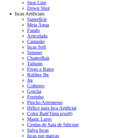
Stop Line
Down Shot
Iscas Artificiais
Superfície
Meia Água
Fundo
Articulada
Camarão
Iscas Soft
Spinner
ChatterBait
Tailspin
Frogs e Ratos
Rubber JIg
Jig
Colheres
Gotcha
Ferrinho
Pincho Arremesso
Hélice para Isca Artificial
Color Bait(Tinta p/soft)
Magic Lures
Cerdas de Saia de Silicone
Salva Iscas
Iscas por marcas