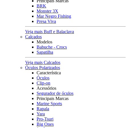
Principais Marcas
BRK
Monster 3X
Mar Negro Fishing
Presa Viva
Veja mais Buff e Balaclava
Calçados
Modelos
Babuche - Crocs
Sapatilha
Veja mais Calçados
Óculos Polarizados
Característica
Óculos
Clip-on
Acessórios
Segurador de óculos
Principais Marcas
Marine Sports
Rapala
Yara
Pro-Tsuri
Big Ones