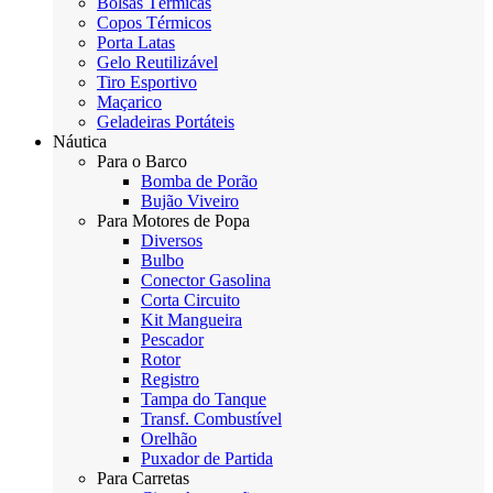
Bolsas Térmicas
Copos Térmicos
Porta Latas
Gelo Reutilizável
Tiro Esportivo
Maçarico
Geladeiras Portáteis
Náutica
Para o Barco
Bomba de Porão
Bujão Viveiro
Para Motores de Popa
Diversos
Bulbo
Conector Gasolina
Corta Circuito
Kit Mangueira
Pescador
Rotor
Registro
Tampa do Tanque
Transf. Combustível
Orelhão
Puxador de Partida
Para Carretas