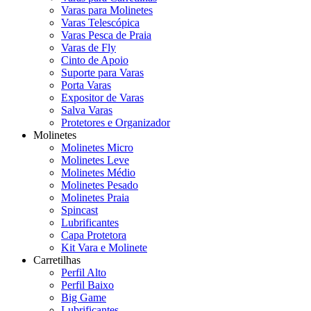
Varas para Molinetes
Varas Telescópica
Varas Pesca de Praia
Varas de Fly
Cinto de Apoio
Suporte para Varas
Porta Varas
Expositor de Varas
Salva Varas
Protetores e Organizador
Molinetes
Molinetes Micro
Molinetes Leve
Molinetes Médio
Molinetes Pesado
Molinetes Praia
Spincast
Lubrificantes
Capa Protetora
Kit Vara e Molinete
Carretilhas
Perfil Alto
Perfil Baixo
Big Game
Lubrificantes