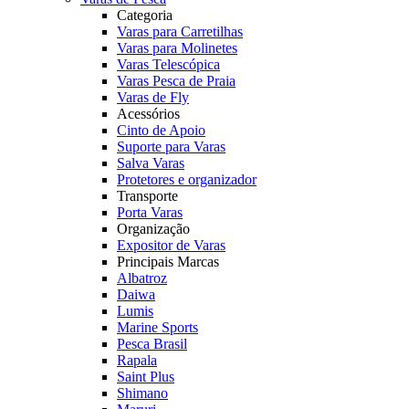
Categoria
Varas para Carretilhas
Varas para Molinetes
Varas Telescópica
Varas Pesca de Praia
Varas de Fly
Acessórios
Cinto de Apoio
Suporte para Varas
Salva Varas
Protetores e organizador
Transporte
Porta Varas
Organização
Expositor de Varas
Principais Marcas
Albatroz
Daiwa
Lumis
Marine Sports
Pesca Brasil
Rapala
Saint Plus
Shimano