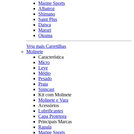
Marine Sports
Albatroz
Shimano
Saint Plus
Daiwa
Maruri
Okuma
Veja mais Carretilhas
Molinete
Característica
Micro
Leve
Médio
Pesado
Praia
Spincast
Kit com Molinete
Molinete e Vara
Acessórios
Lubrificantes
Capa Protetora
Principais Marcas
Rapala
Marine Sports