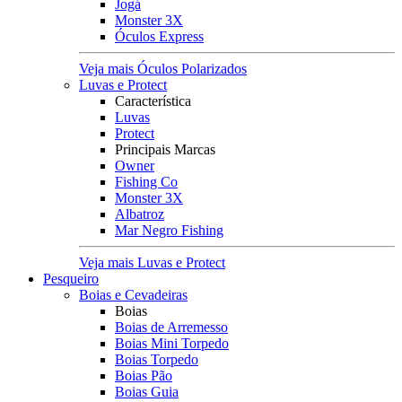
Jogá
Monster 3X
Óculos Express
Veja mais Óculos Polarizados
Luvas e Protect
Característica
Luvas
Protect
Principais Marcas
Owner
Fishing Co
Monster 3X
Albatroz
Mar Negro Fishing
Veja mais Luvas e Protect
Pesqueiro
Boias e Cevadeiras
Boias
Boias de Arremesso
Boias Mini Torpedo
Boias Torpedo
Boias Pão
Boias Guia