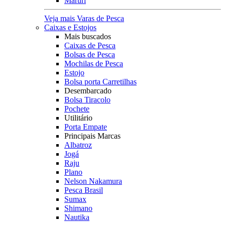
Maruri
Veja mais Varas de Pesca
Caixas e Estojos
Mais buscados
Caixas de Pesca
Bolsas de Pesca
Mochilas de Pesca
Estojo
Bolsa porta Carretilhas
Desembarcado
Bolsa Tiracolo
Pochete
Utilitário
Porta Empate
Principais Marcas
Albatroz
Jogá
Raju
Plano
Nelson Nakamura
Pesca Brasil
Sumax
Shimano
Nautika