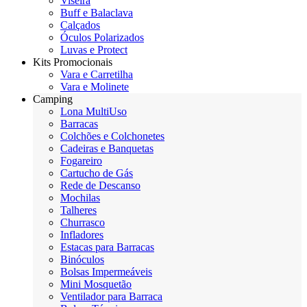
Viseira
Buff e Balaclava
Calçados
Óculos Polarizados
Luvas e Protect
Kits Promocionais
Vara e Carretilha
Vara e Molinete
Camping
Lona MultiUso
Barracas
Colchões e Colchonetes
Cadeiras e Banquetas
Fogareiro
Cartucho de Gás
Rede de Descanso
Mochilas
Talheres
Churrasco
Infladores
Estacas para Barracas
Binóculos
Bolsas Impermeáveis
Mini Mosquetão
Ventilador para Barraca