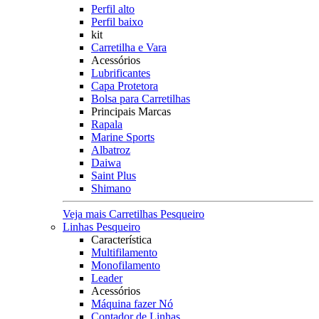
Perfil alto
Perfil baixo
kit
Carretilha e Vara
Acessórios
Lubrificantes
Capa Protetora
Bolsa para Carretilhas
Principais Marcas
Rapala
Marine Sports
Albatroz
Daiwa
Saint Plus
Shimano
Veja mais Carretilhas Pesqueiro
Linhas Pesqueiro
Característica
Multifilamento
Monofilamento
Leader
Acessórios
Máquina fazer Nó
Contador de Linhas