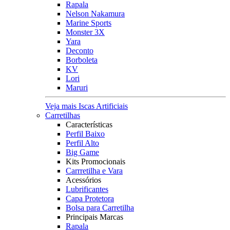
Rapala
Nelson Nakamura
Marine Sports
Monster 3X
Yara
Deconto
Borboleta
KV
Lori
Maruri
Veja mais Iscas Artificiais
Carretilhas
Características
Perfil Baixo
Perfil Alto
Big Game
Kits Promocionais
Carrretilha e Vara
Acessórios
Lubrificantes
Capa Protetora
Bolsa para Carretilha
Principais Marcas
Rapala