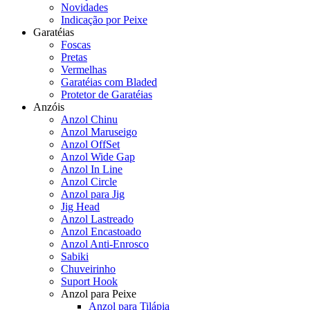
Novidades
Indicação por Peixe
Garatéias
Foscas
Pretas
Vermelhas
Garatéias com Bladed
Protetor de Garatéias
Anzóis
Anzol Chinu
Anzol Maruseigo
Anzol OffSet
Anzol Wide Gap
Anzol In Line
Anzol Circle
Anzol para Jig
Jig Head
Anzol Lastreado
Anzol Encastoado
Anzol Anti-Enrosco
Sabiki
Chuveirinho
Suport Hook
Anzol para Peixe
Anzol para Tilápia