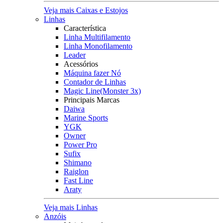
Veja mais Caixas e Estojos
Linhas
Característica
Linha Multifilamento
Linha Monofilamento
Leader
Acessórios
Máquina fazer Nó
Contador de Linhas
Magic Line(Monster 3x)
Principais Marcas
Daiwa
Marine Sports
YGK
Owner
Power Pro
Sufix
Shimano
Raiglon
Fast Line
Araty
Veja mais Linhas
Anzóis