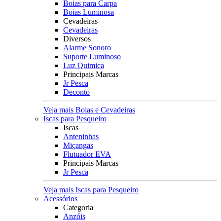
Boias para Carpa
Boias Luminosa
Cevadeiras
Cevadeiras
Diversos
Alarme Sonoro
Suporte Luminoso
Luz Quimica
Principais Marcas
Jr Pesca
Deconto
Veja mais Boias e Cevadeiras
Iscas para Pesqueiro
Iscas
Anteninhas
Miçangas
Flutuador EVA
Principais Marcas
Jr Pesca
Veja mais Iscas para Pesqueiro
Acessórios
Categoria
Anzóis