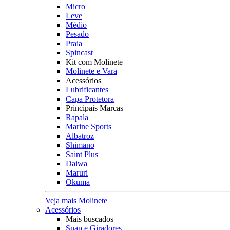
Micro
Leve
Médio
Pesado
Praia
Spincast
Kit com Molinete
Molinete e Vara
Acessórios
Lubrificantes
Capa Protetora
Principais Marcas
Rapala
Marine Sports
Albatroz
Shimano
Saint Plus
Daiwa
Maruri
Okuma
Veja mais Molinete
Acessórios
Mais buscados
Snap e Giradores