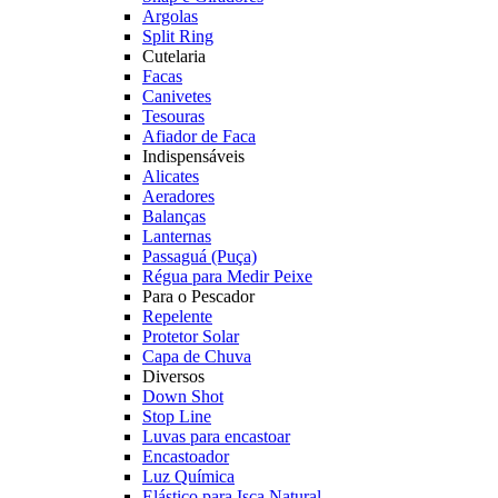
Argolas
Split Ring
Cutelaria
Facas
Canivetes
Tesouras
Afiador de Faca
Indispensáveis
Alicates
Aeradores
Balanças
Lanternas
Passaguá (Puça)
Régua para Medir Peixe
Para o Pescador
Repelente
Protetor Solar
Capa de Chuva
Diversos
Down Shot
Stop Line
Luvas para encastoar
Encastoador
Luz Química
Elástico para Isca Natural