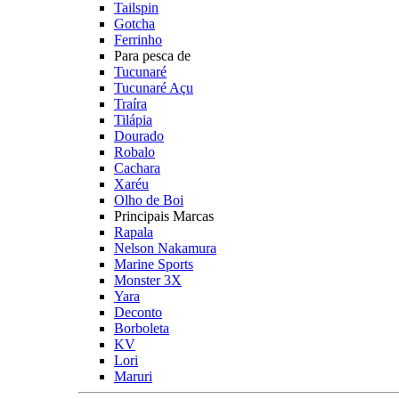
Tailspin
Gotcha
Ferrinho
Para pesca de
Tucunaré
Tucunaré Açu
Traíra
Tilápia
Dourado
Robalo
Cachara
Xaréu
Olho de Boi
Principais Marcas
Rapala
Nelson Nakamura
Marine Sports
Monster 3X
Yara
Deconto
Borboleta
KV
Lori
Maruri