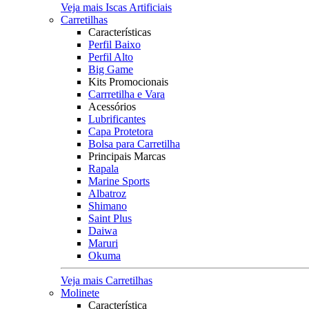
Veja mais Iscas Artificiais
Carretilhas
Características
Perfil Baixo
Perfil Alto
Big Game
Kits Promocionais
Carrretilha e Vara
Acessórios
Lubrificantes
Capa Protetora
Bolsa para Carretilha
Principais Marcas
Rapala
Marine Sports
Albatroz
Shimano
Saint Plus
Daiwa
Maruri
Okuma
Veja mais Carretilhas
Molinete
Característica