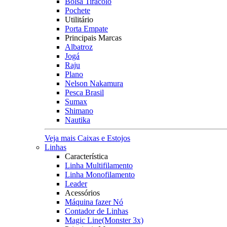
Bolsa Tiracolo
Pochete
Utilitário
Porta Empate
Principais Marcas
Albatroz
Jogá
Raju
Plano
Nelson Nakamura
Pesca Brasil
Sumax
Shimano
Nautika
Veja mais Caixas e Estojos
Linhas
Característica
Linha Multifilamento
Linha Monofilamento
Leader
Acessórios
Máquina fazer Nó
Contador de Linhas
Magic Line(Monster 3x)