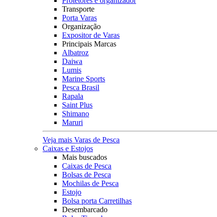
Protetores e organizador
Transporte
Porta Varas
Organização
Expositor de Varas
Principais Marcas
Albatroz
Daiwa
Lumis
Marine Sports
Pesca Brasil
Rapala
Saint Plus
Shimano
Maruri
Veja mais Varas de Pesca
Caixas e Estojos
Mais buscados
Caixas de Pesca
Bolsas de Pesca
Mochilas de Pesca
Estojo
Bolsa porta Carretilhas
Desembarcado