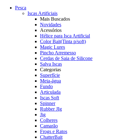
Pesca
Iscas Artificiais
Mais Buscados
Novidades
Acessórios
Hélice para Isca Artificial
Color Bait(Tinta p/soft)
Magic Lures
Pincho Arremesso
Cerdas de Saia de Silicone
Salva Iscas
Categorias
Superfície
Meia-água
Fundo
Articulada
Iscas Soft
Spinner
Rubber JIg
Jig
Colheres
Camarão
Frogs e Ratos
ChatterBait