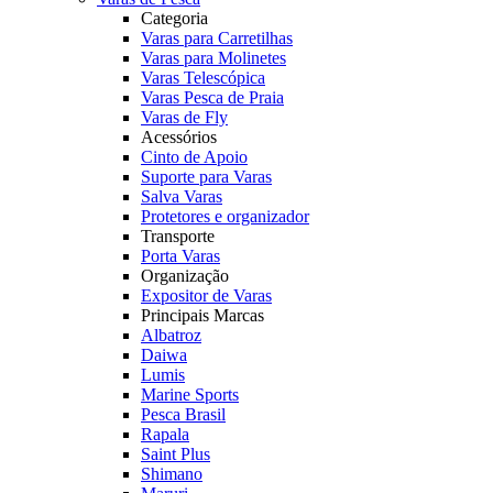
Categoria
Varas para Carretilhas
Varas para Molinetes
Varas Telescópica
Varas Pesca de Praia
Varas de Fly
Acessórios
Cinto de Apoio
Suporte para Varas
Salva Varas
Protetores e organizador
Transporte
Porta Varas
Organização
Expositor de Varas
Principais Marcas
Albatroz
Daiwa
Lumis
Marine Sports
Pesca Brasil
Rapala
Saint Plus
Shimano