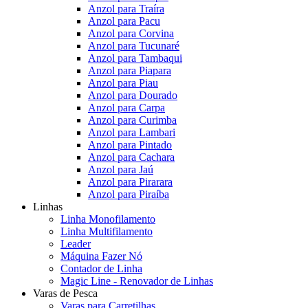
Anzol para Traíra
Anzol para Pacu
Anzol para Corvina
Anzol para Tucunaré
Anzol para Tambaqui
Anzol para Piapara
Anzol para Piau
Anzol para Dourado
Anzol para Carpa
Anzol para Curimba
Anzol para Lambari
Anzol para Pintado
Anzol para Cachara
Anzol para Jaú
Anzol para Pirarara
Anzol para Piraíba
Linhas
Linha Monofilamento
Linha Multifilamento
Leader
Máquina Fazer Nó
Contador de Linha
Magic Line - Renovador de Linhas
Varas de Pesca
Varas para Carretilhas