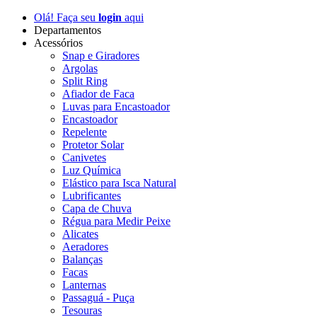
Olá! Faça seu
login
aqui
Departamentos
Acessórios
Snap e Giradores
Argolas
Split Ring
Afiador de Faca
Luvas para Encastoador
Encastoador
Repelente
Protetor Solar
Canivetes
Luz Química
Elástico para Isca Natural
Lubrificantes
Capa de Chuva
Régua para Medir Peixe
Alicates
Aeradores
Balanças
Facas
Lanternas
Passaguá - Puça
Tesouras