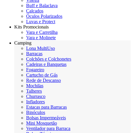
Viseira
Buff e Balaclava
Calçados
Óculos Polarizados
Luvas e Protect
Kits Promocionais
Vara e Carretilha
Vara e Molinete
Camping
Lona MultiUso
Barracas
Colchões e Colchonetes
Cadeiras e Banquetas
Fogareiro
Cartucho de Gás
Rede de Descanso
Mochilas
Talheres
Churrasco
Infladores
Estacas para Barracas
Binóculos
Bolsas Impermeáveis
Mini Mosquetão
Ventilador para Barraca