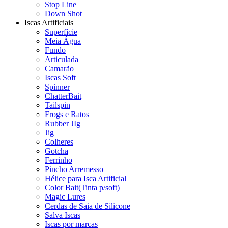
Stop Line
Down Shot
Iscas Artificiais
Superfície
Meia Água
Fundo
Articulada
Camarão
Iscas Soft
Spinner
ChatterBait
Tailspin
Frogs e Ratos
Rubber JIg
Jig
Colheres
Gotcha
Ferrinho
Pincho Arremesso
Hélice para Isca Artificial
Color Bait(Tinta p/soft)
Magic Lures
Cerdas de Saia de Silicone
Salva Iscas
Iscas por marcas