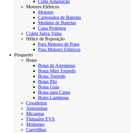
Cinta Amarração
Motores Elétricos
Motores
Carregador de Baterias
Medidor de Baterias
Capa Protetora
Colete Salva Vidas
Hélice de Reposição
Para Motores de Popa
Para Motores Elétricos
Pesqueiro
Boias
Boias de Arremesso
Boias Mini Torpedo
Boias Torpedo
Boias Pão
Boias Guia
Boias para Carpa
Boias Luminosa
Cevadeiras
Anteninhas
Miçangas
Flutuador EVA
Molinetes
Carretilhas