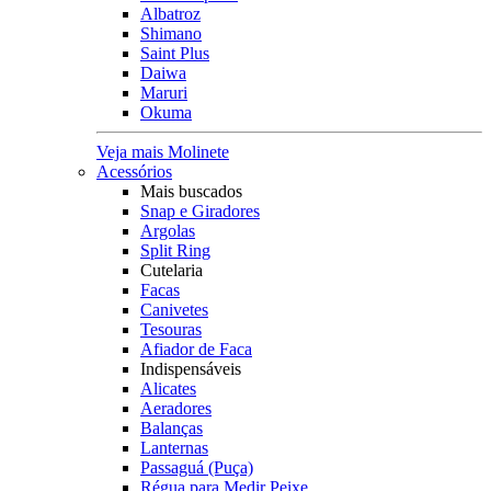
Albatroz
Shimano
Saint Plus
Daiwa
Maruri
Okuma
Veja mais Molinete
Acessórios
Mais buscados
Snap e Giradores
Argolas
Split Ring
Cutelaria
Facas
Canivetes
Tesouras
Afiador de Faca
Indispensáveis
Alicates
Aeradores
Balanças
Lanternas
Passaguá (Puça)
Régua para Medir Peixe