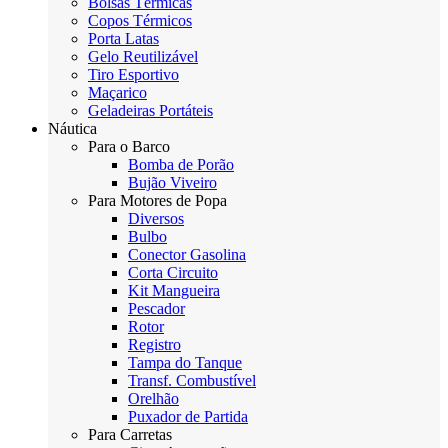
Bolsas Térmicas
Copos Térmicos
Porta Latas
Gelo Reutilizável
Tiro Esportivo
Maçarico
Geladeiras Portáteis
Náutica
Para o Barco
Bomba de Porão
Bujão Viveiro
Para Motores de Popa
Diversos
Bulbo
Conector Gasolina
Corta Circuito
Kit Mangueira
Pescador
Rotor
Registro
Tampa do Tanque
Transf. Combustível
Orelhão
Puxador de Partida
Para Carretas