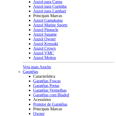
Anzol para Carpa
Anzol para Curimba
Anzol para Lambari
Principais Marcas
Anzol Gamakatsu
Anzol Marine Sports
Anzol Pinnacle
Anzol Sasame
Anzol Owner
Anzol Kenzaki
Anzol Crown
Anzol VMC
Anzol Meitou
Veja mais Anzóis
Garatéias
Característica
Garatéias Foscas
Garatéias Pretas
Garatéias Vermelhas
Garatéias com Bladed
Acessórios
Protetor de Garatéias
Principais Marcas
Owner