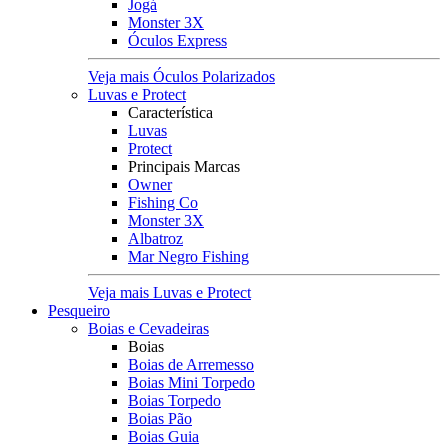
Jogá
Monster 3X
Óculos Express
Veja mais Óculos Polarizados
Luvas e Protect
Característica
Luvas
Protect
Principais Marcas
Owner
Fishing Co
Monster 3X
Albatroz
Mar Negro Fishing
Veja mais Luvas e Protect
Pesqueiro
Boias e Cevadeiras
Boias
Boias de Arremesso
Boias Mini Torpedo
Boias Torpedo
Boias Pão
Boias Guia