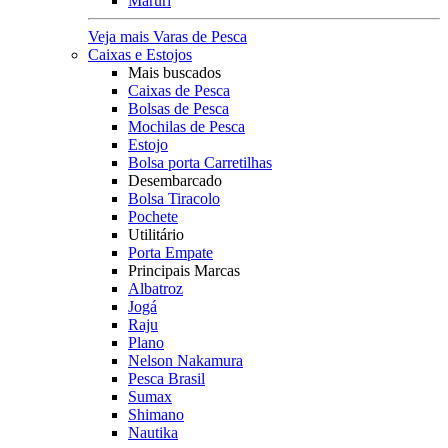
Maruri
Veja mais Varas de Pesca
Caixas e Estojos
Mais buscados
Caixas de Pesca
Bolsas de Pesca
Mochilas de Pesca
Estojo
Bolsa porta Carretilhas
Desembarcado
Bolsa Tiracolo
Pochete
Utilitário
Porta Empate
Principais Marcas
Albatroz
Jogá
Raju
Plano
Nelson Nakamura
Pesca Brasil
Sumax
Shimano
Nautika