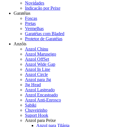
Novidades
Indicação por Peixe
Garatéias
Foscas
Pretas
Vermelhas
Garatéias com Bladed
Protetor de Garatéias
Anzóis
Anzol Chinu
Anzol Maruseigo
Anzol OffSet
Anzol Wide Gap
Anzol In Line
Anzol Circle
Anzol para Jig
Jig Head
Anzol Lastreado
Anzol Encastoado
Anzol Anti-Enrosco
Sabiki
Chuveirinho
Suport Hook
Anzol para Peixe
Anzol para Tilápia