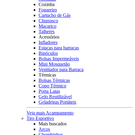
Cozinha
Fogareiro
Cartucho de Gás
Churrasco
Maçarico
Talheres
Acessórios
Infladores
Estacas para barracas
Binóculos
Bolsas Impermeáveis
Mini Mosquetão
Ventilador para Barraca
Térmicas
Bolsas Térmicas
Copo Térmico
Porta Latas
Gelo Reutilizável
Geladeiras Portáteis
Veja mais Acampamento
Tiro Esportivo
Mais buscados
Arcos
Chumbinhos