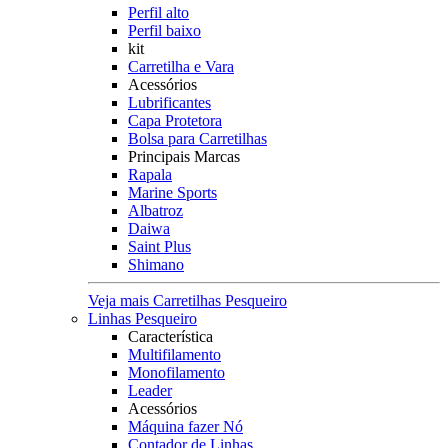
Perfil alto
Perfil baixo
kit
Carretilha e Vara
Acessórios
Lubrificantes
Capa Protetora
Bolsa para Carretilhas
Principais Marcas
Rapala
Marine Sports
Albatroz
Daiwa
Saint Plus
Shimano
Veja mais Carretilhas Pesqueiro
Linhas Pesqueiro
Característica
Multifilamento
Monofilamento
Leader
Acessórios
Máquina fazer Nó
Contador de Linhas