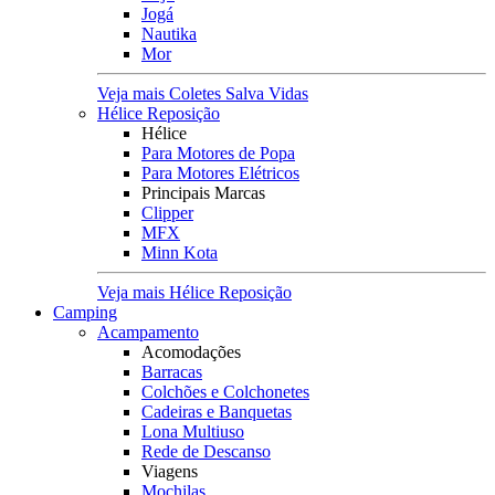
Jogá
Nautika
Mor
Veja mais Coletes Salva Vidas
Hélice Reposição
Hélice
Para Motores de Popa
Para Motores Elétricos
Principais Marcas
Clipper
MFX
Minn Kota
Veja mais Hélice Reposição
Camping
Acampamento
Acomodações
Barracas
Colchões e Colchonetes
Cadeiras e Banquetas
Lona Multiuso
Rede de Descanso
Viagens
Mochilas