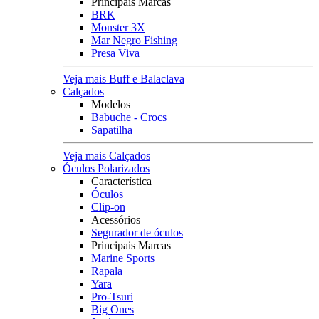
Principais Marcas
BRK
Monster 3X
Mar Negro Fishing
Presa Viva
Veja mais Buff e Balaclava
Calçados
Modelos
Babuche - Crocs
Sapatilha
Veja mais Calçados
Óculos Polarizados
Característica
Óculos
Clip-on
Acessórios
Segurador de óculos
Principais Marcas
Marine Sports
Rapala
Yara
Pro-Tsuri
Big Ones