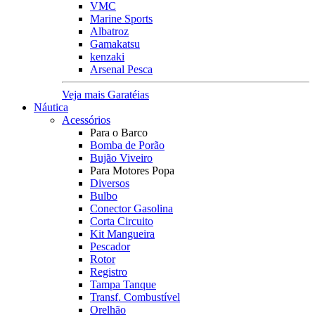
VMC
Marine Sports
Albatroz
Gamakatsu
kenzaki
Arsenal Pesca
Veja mais Garatéias
Náutica
Acessórios
Para o Barco
Bomba de Porão
Bujão Viveiro
Para Motores Popa
Diversos
Bulbo
Conector Gasolina
Corta Circuito
Kit Mangueira
Pescador
Rotor
Registro
Tampa Tanque
Transf. Combustível
Orelhão