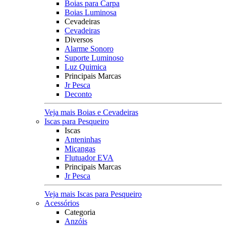
Boias para Carpa
Boias Luminosa
Cevadeiras
Cevadeiras
Diversos
Alarme Sonoro
Suporte Luminoso
Luz Quimica
Principais Marcas
Jr Pesca
Deconto
Veja mais Boias e Cevadeiras
Iscas para Pesqueiro
Iscas
Anteninhas
Miçangas
Flutuador EVA
Principais Marcas
Jr Pesca
Veja mais Iscas para Pesqueiro
Acessórios
Categoria
Anzóis