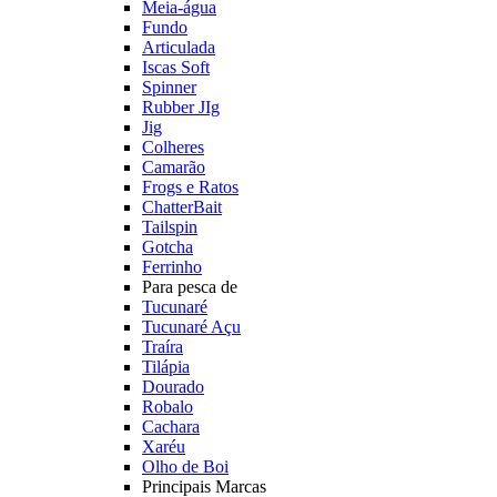
Meia-água
Fundo
Articulada
Iscas Soft
Spinner
Rubber JIg
Jig
Colheres
Camarão
Frogs e Ratos
ChatterBait
Tailspin
Gotcha
Ferrinho
Para pesca de
Tucunaré
Tucunaré Açu
Traíra
Tilápia
Dourado
Robalo
Cachara
Xaréu
Olho de Boi
Principais Marcas