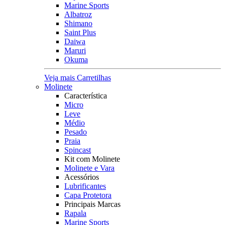
Marine Sports
Albatroz
Shimano
Saint Plus
Daiwa
Maruri
Okuma
Veja mais Carretilhas
Molinete
Característica
Micro
Leve
Médio
Pesado
Praia
Spincast
Kit com Molinete
Molinete e Vara
Acessórios
Lubrificantes
Capa Protetora
Principais Marcas
Rapala
Marine Sports