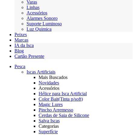
Varas
Linhas
Acessórios
Alarmes Sonoro
Suporte Luminoso
Luz Quimica
Peixes
Marcas
IA da Isca
Blog
Cartão Presente
Pesca
Iscas Artificiais
Mais Buscados
Novidades
Acessórios
Hélice para Isca Artificial
Color Bait(Tinta p/soft)
Magic Lures
Pincho Arremesso
Cerdas de Saia de Silicone
Salva Iscas
Categorias
Superfície