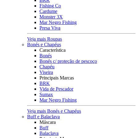
BRK
Fishing Co
Cardume
Monster 3X
Mar Negro Fishing
Presa Viva
Veja mais Roupas
Bonés e Chapéus
Característica
Bonés
Bonés c/ proteção de pescoço
Chapéu
Viseira
Principais Marcas
BRK
Vida de Pescador
Sumax
Mar Negro Fishing
Veja mais Bonés e Chapéus
Buff e Balaclava
Máscara
Buff
Balaclava