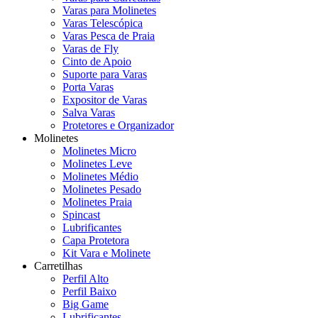
Varas para Molinetes
Varas Telescópica
Varas Pesca de Praia
Varas de Fly
Cinto de Apoio
Suporte para Varas
Porta Varas
Expositor de Varas
Salva Varas
Protetores e Organizador
Molinetes
Molinetes Micro
Molinetes Leve
Molinetes Médio
Molinetes Pesado
Molinetes Praia
Spincast
Lubrificantes
Capa Protetora
Kit Vara e Molinete
Carretilhas
Perfil Alto
Perfil Baixo
Big Game
Lubrificantes