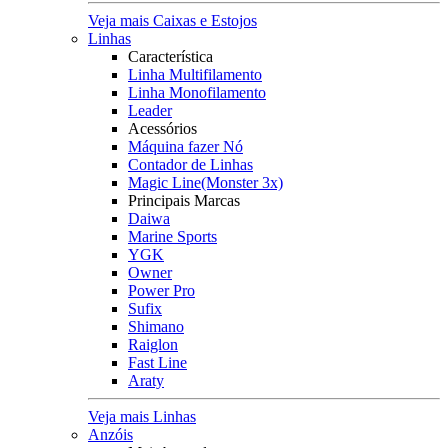
Veja mais Caixas e Estojos
Linhas
Característica
Linha Multifilamento
Linha Monofilamento
Leader
Acessórios
Máquina fazer Nó
Contador de Linhas
Magic Line(Monster 3x)
Principais Marcas
Daiwa
Marine Sports
YGK
Owner
Power Pro
Sufix
Shimano
Raiglon
Fast Line
Araty
Veja mais Linhas
Anzóis