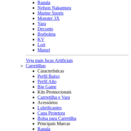
Rapala
Nelson Nakamura
Marine Sports
Monster 3X
Yara
Deconto
Borboleta
KV
Lori
Maruri
Veja mais Iscas Artificiais
Carretilhas
Características
Perfil Baixo
Perfil Alto
Big Game
Kits Promocionais
Carrretilha e Vara
Acessórios
Lubrificantes
Capa Protetora
Bolsa para Carretilha
Principais Marcas
Rapala