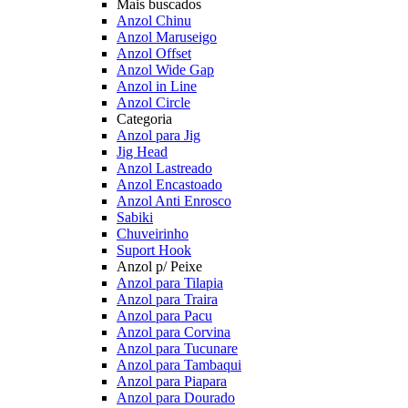
Mais buscados
Anzol Chinu
Anzol Maruseigo
Anzol Offset
Anzol Wide Gap
Anzol in Line
Anzol Circle
Categoria
Anzol para Jig
Jig Head
Anzol Lastreado
Anzol Encastoado
Anzol Anti Enrosco
Sabiki
Chuveirinho
Suport Hook
Anzol p/ Peixe
Anzol para Tilapia
Anzol para Traira
Anzol para Pacu
Anzol para Corvina
Anzol para Tucunare
Anzol para Tambaqui
Anzol para Piapara
Anzol para Dourado