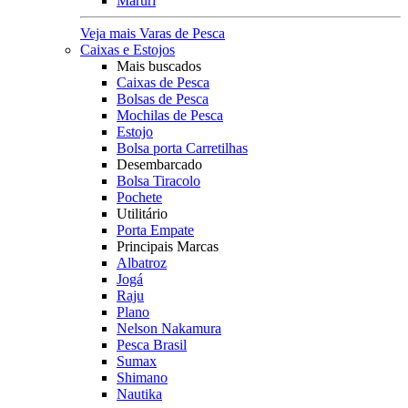
Maruri
Veja mais Varas de Pesca
Caixas e Estojos
Mais buscados
Caixas de Pesca
Bolsas de Pesca
Mochilas de Pesca
Estojo
Bolsa porta Carretilhas
Desembarcado
Bolsa Tiracolo
Pochete
Utilitário
Porta Empate
Principais Marcas
Albatroz
Jogá
Raju
Plano
Nelson Nakamura
Pesca Brasil
Sumax
Shimano
Nautika