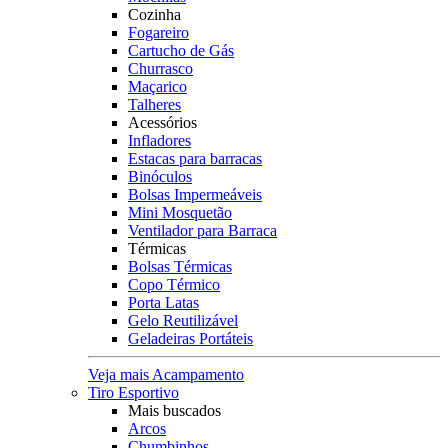
Cozinha
Fogareiro
Cartucho de Gás
Churrasco
Maçarico
Talheres
Acessórios
Infladores
Estacas para barracas
Binóculos
Bolsas Impermeáveis
Mini Mosquetão
Ventilador para Barraca
Térmicas
Bolsas Térmicas
Copo Térmico
Porta Latas
Gelo Reutilizável
Geladeiras Portáteis
Veja mais Acampamento
Tiro Esportivo
Mais buscados
Arcos
Chumbinhos