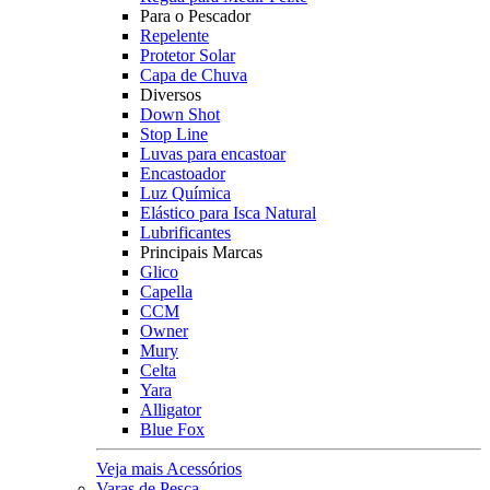
Para o Pescador
Repelente
Protetor Solar
Capa de Chuva
Diversos
Down Shot
Stop Line
Luvas para encastoar
Encastoador
Luz Química
Elástico para Isca Natural
Lubrificantes
Principais Marcas
Glico
Capella
CCM
Owner
Mury
Celta
Yara
Alligator
Blue Fox
Veja mais Acessórios
Varas de Pesca