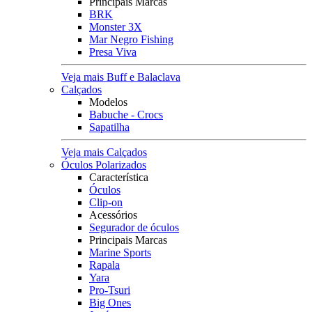
Principais Marcas
BRK
Monster 3X
Mar Negro Fishing
Presa Viva
Veja mais Buff e Balaclava
Calçados
Modelos
Babuche - Crocs
Sapatilha
Veja mais Calçados
Óculos Polarizados
Característica
Óculos
Clip-on
Acessórios
Segurador de óculos
Principais Marcas
Marine Sports
Rapala
Yara
Pro-Tsuri
Big Ones