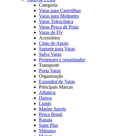
Categoria
Varas para Carretilhas
Varas para Molinetes
Varas Telescópica
Varas Pesca de Praia
Varas de Fly
Acessórios
Cinto de Apoio
Suporte para Varas
Salva Varas
Protetores e organizador
Transporte
Porta Varas
Organização
Expositor de Varas
Principais Marcas
Albatroz
Daiwa
Lumis
Marine Sports
Pesca Brasil
Rapala
Saint Plus
Shimano