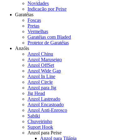
Novidades
Indicação por Peixe
Garatéias
Foscas
Pretas
Vermelhas
Garatéias com Bladed
Protetor de Garatéias
Anzóis
Anzol Chinu
Anzol Maruseigo
Anzol OffSet
Anzol Wide Gap
Anzol In Line
Anzol Circle
Anzol para Jig
Jig Head
Anzol Lastreado
Anzol Encastoado
Anzol Anti-Enrosco
Sabiki
Chuveirinho
Suport Hook
Anzol para Peixe
Anzol para Tilápia