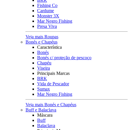
BRK
Fishing Co
Cardume
Monster 3X
Mar Negro Fishing
Presa Viva
Veja mais Roupas
Bonés e Chapéus
Característica
Bonés
Bonés c/ proteção de pescoço
Chapéu
Viseira
Principais Marcas
BRK
Vida de Pescador
Sumax
Mar Negro Fishing
Veja mais Bonés e Chapéus
Buff e Balaclava
Máscara
Buff
Balaclava