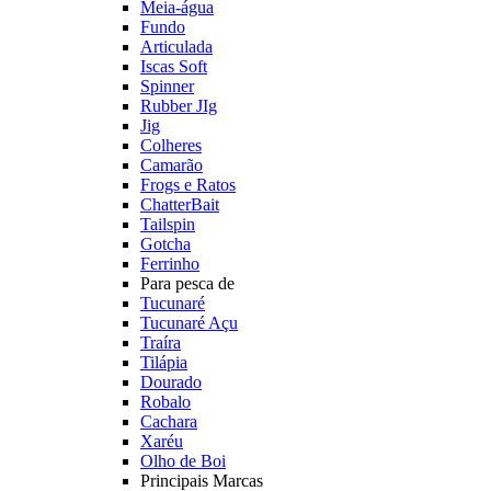
Meia-água
Fundo
Articulada
Iscas Soft
Spinner
Rubber JIg
Jig
Colheres
Camarão
Frogs e Ratos
ChatterBait
Tailspin
Gotcha
Ferrinho
Para pesca de
Tucunaré
Tucunaré Açu
Traíra
Tilápia
Dourado
Robalo
Cachara
Xaréu
Olho de Boi
Principais Marcas