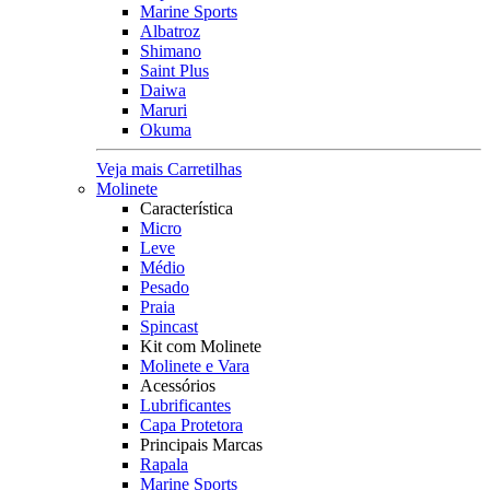
Marine Sports
Albatroz
Shimano
Saint Plus
Daiwa
Maruri
Okuma
Veja mais Carretilhas
Molinete
Característica
Micro
Leve
Médio
Pesado
Praia
Spincast
Kit com Molinete
Molinete e Vara
Acessórios
Lubrificantes
Capa Protetora
Principais Marcas
Rapala
Marine Sports