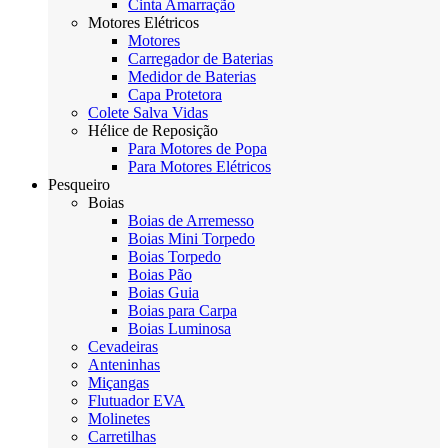
Cinta Amarração
Motores Elétricos
Motores
Carregador de Baterias
Medidor de Baterias
Capa Protetora
Colete Salva Vidas
Hélice de Reposição
Para Motores de Popa
Para Motores Elétricos
Pesqueiro
Boias
Boias de Arremesso
Boias Mini Torpedo
Boias Torpedo
Boias Pão
Boias Guia
Boias para Carpa
Boias Luminosa
Cevadeiras
Anteninhas
Miçangas
Flutuador EVA
Molinetes
Carretilhas