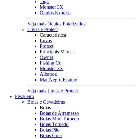
Jogá
Monster 3X
Óculos Express
Veja mais Óculos Polarizados
Luvas e Protect
Característica
Luvas
Protect
Principais Marcas
Owner
Fishing Co
Monster 3X
Albatroz
Mar Negro Fishing
Veja mais Luvas e Protect
Pesqueiro
Boias e Cevadeiras
Boias
Boias de Arremesso
Boias Mini Torpedo
Boias Torpedo
Boias Pão
Boias Guia