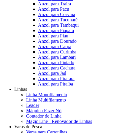
Anzol para Traíra
Anzol para Pacu
Anzol para Corvina
Anzol para Tucunaré
Anzol para Tambaqui
Anzol para Piapara
Anzol para Piau
Anzol para Dourado
Anzol para Carpa
Anzol para Curimba
Anzol para Lambari
Anzol para Pintado
Anzol para Cachara
Anzol para Jaú
Anzol para Pirarara
Anzol para Piraíba
Linhas
Linha Monofilamento
Linha Multifilamento
Leader
Máquina Fazer Nó
Contador de Linha
Magic Line - Renovador de Linhas
Varas de Pesca
Varas para Carretilhas