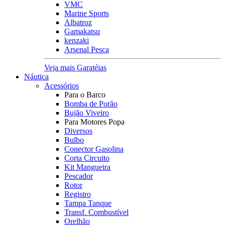
VMC
Marine Sports
Albatroz
Gamakatsu
kenzaki
Arsenal Pesca
Veja mais Garatéias
Náutica
Acessórios
Para o Barco
Bomba de Porão
Bujão Viveiro
Para Motores Popa
Diversos
Bulbo
Conector Gasolina
Corta Circuito
Kit Mangueira
Pescador
Rotor
Registro
Tampa Tanque
Transf. Combustível
Orelhão