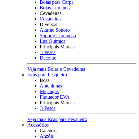
Boias para Carpa
Boias Luminosa
Cevadeiras
Cevadeiras
Diversos
Alarme Sonoro
Suporte Luminoso
Luz Quimica
Principais Marcas
Jr Pesca
Deconto
Veja mais Boias e Cevadeiras
Iscas para Pesqueiro
Iscas
Anteninhas
Miçangas
Flutuador EVA
Principais Marcas
Jr Pesca
Veja mais Iscas para Pesqueiro
Acessórios
Categoria
Anzóis