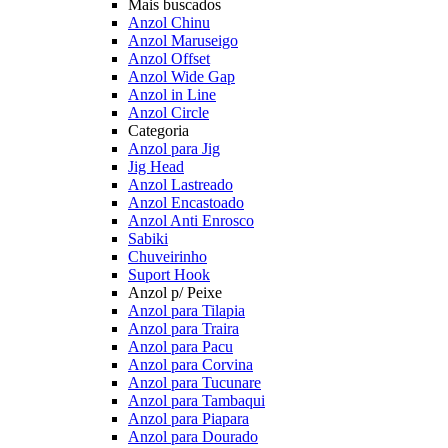
Mais buscados
Anzol Chinu
Anzol Maruseigo
Anzol Offset
Anzol Wide Gap
Anzol in Line
Anzol Circle
Categoria
Anzol para Jig
Jig Head
Anzol Lastreado
Anzol Encastoado
Anzol Anti Enrosco
Sabiki
Chuveirinho
Suport Hook
Anzol p/ Peixe
Anzol para Tilapia
Anzol para Traira
Anzol para Pacu
Anzol para Corvina
Anzol para Tucunare
Anzol para Tambaqui
Anzol para Piapara
Anzol para Dourado