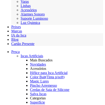
Varas
Linhas
Acessórios
Alarmes Sonoro
Suporte Luminoso
Luz Quimica
Peixes
Marcas
IA da Isca
Blog
Cartão Presente
Pesca
Iscas Artificiais
Mais Buscados
Novidades
Acessórios
Hélice para Isca Artificial
Color Bait(Tinta p/soft)
Magic Lures
Pincho Arremesso
Cerdas de Saia de Silicone
Salva Iscas
Categorias
Superfície