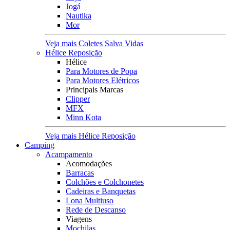
Jogá
Nautika
Mor
Veja mais Coletes Salva Vidas
Hélice Reposição
Hélice
Para Motores de Popa
Para Motores Elétricos
Principais Marcas
Clipper
MFX
Minn Kota
Veja mais Hélice Reposição
Camping
Acampamento
Acomodações
Barracas
Colchões e Colchonetes
Cadeiras e Banquetas
Lona Multiuso
Rede de Descanso
Viagens
Mochilas