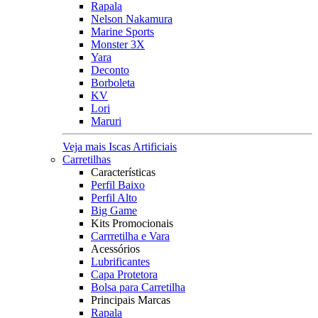
Rapala
Nelson Nakamura
Marine Sports
Monster 3X
Yara
Deconto
Borboleta
KV
Lori
Maruri
Veja mais Iscas Artificiais
Carretilhas
Características
Perfil Baixo
Perfil Alto
Big Game
Kits Promocionais
Carrretilha e Vara
Acessórios
Lubrificantes
Capa Protetora
Bolsa para Carretilha
Principais Marcas
Rapala