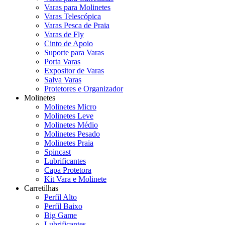
Varas para Molinetes
Varas Telescópica
Varas Pesca de Praia
Varas de Fly
Cinto de Apoio
Suporte para Varas
Porta Varas
Expositor de Varas
Salva Varas
Protetores e Organizador
Molinetes
Molinetes Micro
Molinetes Leve
Molinetes Médio
Molinetes Pesado
Molinetes Praia
Spincast
Lubrificantes
Capa Protetora
Kit Vara e Molinete
Carretilhas
Perfil Alto
Perfil Baixo
Big Game
Lubrificantes