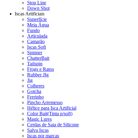
Stop Line
Down Shot
Iscas Artificiais
Superfície
Meia Água
Fundo
Articulada
Camarão
Iscas Soft
Spinner
ChatterBait
Tailspin
Frogs e Ratos
Rubber JIg
Jig
Colheres
Gotcha
Ferrinho
Pincho Arremesso
Hélice para Isca Artificial
Color Bait(Tinta p/soft)
Magic Lures
Cerdas de Saia de Silicone
Salva Iscas
Iscas por marcas