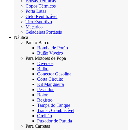
Bolsas Térmicas
Copos Térmicos
Porta Latas
Gelo Reutilizável
Tiro Esportivo
Maçarico
Geladeiras Portáteis
Náutica
Para o Barco
Bomba de Porão
Bujão Viveiro
Para Motores de Popa
Diversos
Bulbo
Conector Gasolina
Corta Circuito
Kit Mangueira
Pescador
Rotor
Registro
Tampa do Tanque
Transf. Combustível
Orelhão
Puxador de Partida
Para Carretas