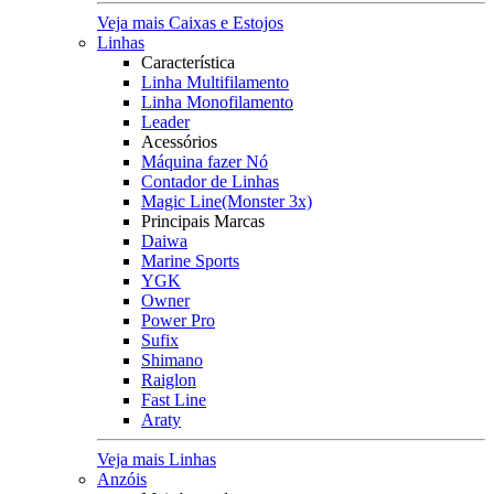
Veja mais Caixas e Estojos
Linhas
Característica
Linha Multifilamento
Linha Monofilamento
Leader
Acessórios
Máquina fazer Nó
Contador de Linhas
Magic Line(Monster 3x)
Principais Marcas
Daiwa
Marine Sports
YGK
Owner
Power Pro
Sufix
Shimano
Raiglon
Fast Line
Araty
Veja mais Linhas
Anzóis