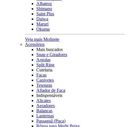
Albatroz
Shimano
Saint Plus
Daiwa
Maruri
Okuma
Veja mais Molinete
Acessórios
Mais buscados
Snap e Giradores
Argolas
Split Ring
Cutelaria
Facas
Canivetes
Tesouras
Afiador de Faca
Indispensáveis
Alicates
Aeradores
Balanças
Lanternas
Passaguá (Puça)
Régua para Medir Peixe