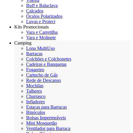
Viseira
Buff e Balaclava
Calçados
Óculos Polarizados
Luvas e Protect
Kits Promocionais
Vara e Carretilha
Vara e Molinete
Camping
Lona MultiUso
Barracas
Colchões e Colchonetes
Cadeiras e Banquetas
Fogareiro
Cartucho de Gás
Rede de Descanso
Mochilas
Talheres
Churrasco
Infladores
Estacas para Barracas
Binóculos
Bolsas Impermeáveis
Mini Mosquetão
Ventilador para Barraca