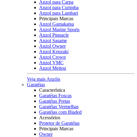
Anzol para Carpa
Anzol para Curimba
Anzol para Lambari
Principais Marcas
Anzol Gamakatsu
Anzol Marine Sports
Anzol Pinnacle
Anzol Sasame
Anzol Owner
Anzol Kenzaki
Anzol Crown
Anzol VMC
Anzol Meitou
Veja mais Anzóis
Garatéias
Característica
Garatéias Foscas
Garatéias Pretas
Garatéias Vermelhas
Garatéias com Bladed
Acessórios
Protetor de Garatéias
Principais Marcas
Owner