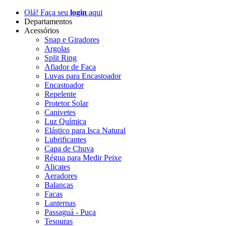
Olá! Faça seu
login
aqui
Departamentos
Acessórios
Snap e Giradores
Argolas
Split Ring
Afiador de Faca
Luvas para Encastoador
Encastoador
Repelente
Protetor Solar
Canivetes
Luz Química
Elástico para Isca Natural
Lubrificantes
Capa de Chuva
Régua para Medir Peixe
Alicates
Aeradores
Balanças
Facas
Lanternas
Passaguá - Puça
Tesouras