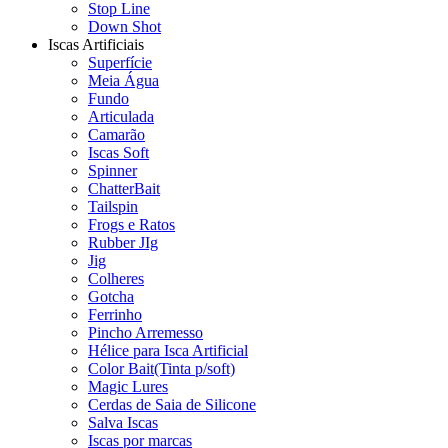
Stop Line
Down Shot
Iscas Artificiais
Superfície
Meia Água
Fundo
Articulada
Camarão
Iscas Soft
Spinner
ChatterBait
Tailspin
Frogs e Ratos
Rubber JIg
Jig
Colheres
Gotcha
Ferrinho
Pincho Arremesso
Hélice para Isca Artificial
Color Bait(Tinta p/soft)
Magic Lures
Cerdas de Saia de Silicone
Salva Iscas
Iscas por marcas