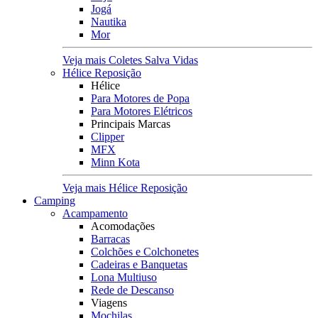
Jogá
Nautika
Mor
Veja mais Coletes Salva Vidas
Hélice Reposição
Hélice
Para Motores de Popa
Para Motores Elétricos
Principais Marcas
Clipper
MFX
Minn Kota
Veja mais Hélice Reposição
Camping
Acampamento
Acomodações
Barracas
Colchões e Colchonetes
Cadeiras e Banquetas
Lona Multiuso
Rede de Descanso
Viagens
Mochilas