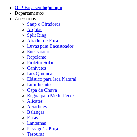
Olá! Faça seu
login
aqui
Departamentos
Acessórios
Snap e Giradores
Argolas
Split Ring
Afiador de Faca
Luvas para Encastoador
Encastoador
Repelente
Protetor Solar
Canivetes
Luz Química
Elástico para Isca Natural
Lubrificantes
Capa de Chuva
Régua para Medir Peixe
Alicates
Aeradores
Balanças
Facas
Lanternas
Passaguá - Puça
Tesouras