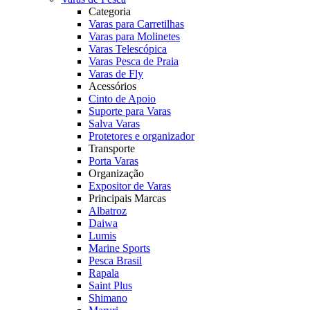
Categoria
Varas para Carretilhas
Varas para Molinetes
Varas Telescópica
Varas Pesca de Praia
Varas de Fly
Acessórios
Cinto de Apoio
Suporte para Varas
Salva Varas
Protetores e organizador
Transporte
Porta Varas
Organização
Expositor de Varas
Principais Marcas
Albatroz
Daiwa
Lumis
Marine Sports
Pesca Brasil
Rapala
Saint Plus
Shimano