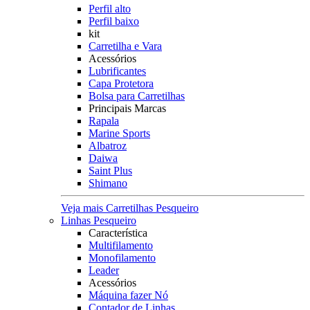
Perfil alto
Perfil baixo
kit
Carretilha e Vara
Acessórios
Lubrificantes
Capa Protetora
Bolsa para Carretilhas
Principais Marcas
Rapala
Marine Sports
Albatroz
Daiwa
Saint Plus
Shimano
Veja mais Carretilhas Pesqueiro
Linhas Pesqueiro
Característica
Multifilamento
Monofilamento
Leader
Acessórios
Máquina fazer Nó
Contador de Linhas