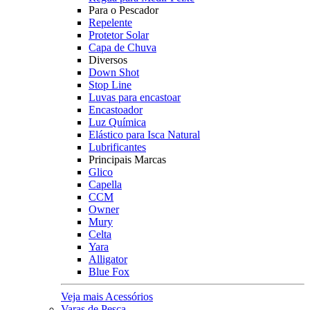
Para o Pescador
Repelente
Protetor Solar
Capa de Chuva
Diversos
Down Shot
Stop Line
Luvas para encastoar
Encastoador
Luz Química
Elástico para Isca Natural
Lubrificantes
Principais Marcas
Glico
Capella
CCM
Owner
Mury
Celta
Yara
Alligator
Blue Fox
Veja mais Acessórios
Varas de Pesca