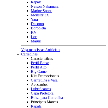
Rapala
Nelson Nakamura
Marine Sports
Monster 3X
Yara
Deconto
Borboleta
KV
Lori
Maruri
Veja mais Iscas Artificiais
Carretilhas
Características
Perfil Baixo
Perfil Alto
Big Game
Kits Promocionais
Carrretilha e Vara
Acessórios
Lubrificantes
Capa Protetora
Bolsa para Carretilha
Principais Marcas
Rapala