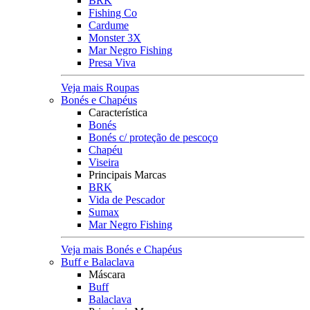
BRK
Fishing Co
Cardume
Monster 3X
Mar Negro Fishing
Presa Viva
Veja mais Roupas
Bonés e Chapéus
Característica
Bonés
Bonés c/ proteção de pescoço
Chapéu
Viseira
Principais Marcas
BRK
Vida de Pescador
Sumax
Mar Negro Fishing
Veja mais Bonés e Chapéus
Buff e Balaclava
Máscara
Buff
Balaclava