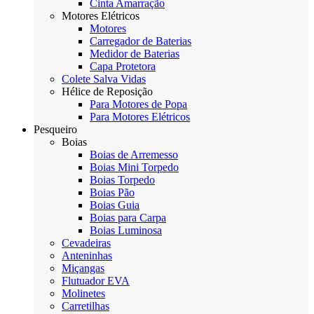
Cinta Amarração
Motores Elétricos
Motores
Carregador de Baterias
Medidor de Baterias
Capa Protetora
Colete Salva Vidas
Hélice de Reposição
Para Motores de Popa
Para Motores Elétricos
Pesqueiro
Boias
Boias de Arremesso
Boias Mini Torpedo
Boias Torpedo
Boias Pão
Boias Guia
Boias para Carpa
Boias Luminosa
Cevadeiras
Anteninhas
Miçangas
Flutuador EVA
Molinetes
Carretilhas