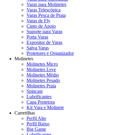
Varas para Molinetes
Varas Telescópica
Varas Pesca de Praia
Varas de Fly
Cinto de Apoio
Suporte para Varas
Porta Varas
Expositor de Varas
Salva Varas
Protetores e Organizador
Molinetes
Molinetes Micro
Molinetes Leve
Molinetes Médio
Molinetes Pesado
Molinetes Praia
Spincast
Lubrificantes
Capa Protetora
Kit Vara e Molinete
Carretilhas
Perfil Alto
Perfil Baixo
Big Game
Lubrificantes