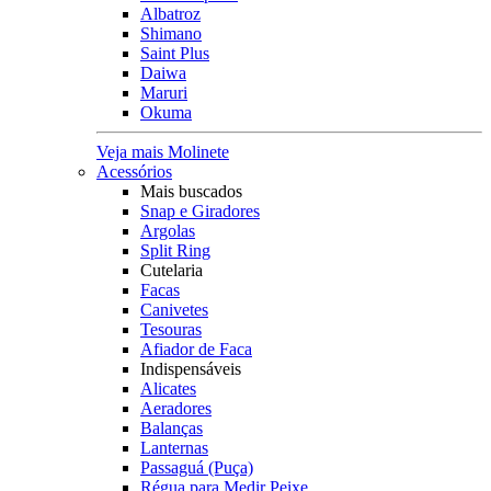
Albatroz
Shimano
Saint Plus
Daiwa
Maruri
Okuma
Veja mais Molinete
Acessórios
Mais buscados
Snap e Giradores
Argolas
Split Ring
Cutelaria
Facas
Canivetes
Tesouras
Afiador de Faca
Indispensáveis
Alicates
Aeradores
Balanças
Lanternas
Passaguá (Puça)
Régua para Medir Peixe