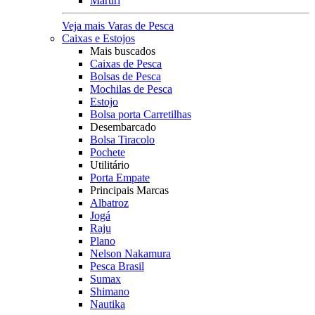
Maruri
Veja mais Varas de Pesca
Caixas e Estojos
Mais buscados
Caixas de Pesca
Bolsas de Pesca
Mochilas de Pesca
Estojo
Bolsa porta Carretilhas
Desembarcado
Bolsa Tiracolo
Pochete
Utilitário
Porta Empate
Principais Marcas
Albatroz
Jogá
Raju
Plano
Nelson Nakamura
Pesca Brasil
Sumax
Shimano
Nautika