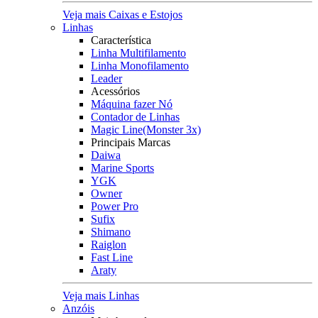
Veja mais Caixas e Estojos
Linhas
Característica
Linha Multifilamento
Linha Monofilamento
Leader
Acessórios
Máquina fazer Nó
Contador de Linhas
Magic Line(Monster 3x)
Principais Marcas
Daiwa
Marine Sports
YGK
Owner
Power Pro
Sufix
Shimano
Raiglon
Fast Line
Araty
Veja mais Linhas
Anzóis