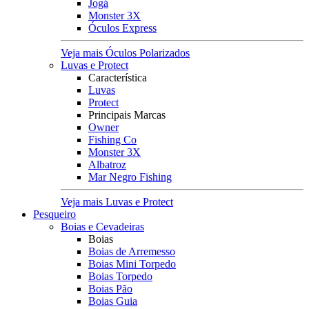
Jogá
Monster 3X
Óculos Express
Veja mais Óculos Polarizados
Luvas e Protect
Característica
Luvas
Protect
Principais Marcas
Owner
Fishing Co
Monster 3X
Albatroz
Mar Negro Fishing
Veja mais Luvas e Protect
Pesqueiro
Boias e Cevadeiras
Boias
Boias de Arremesso
Boias Mini Torpedo
Boias Torpedo
Boias Pão
Boias Guia