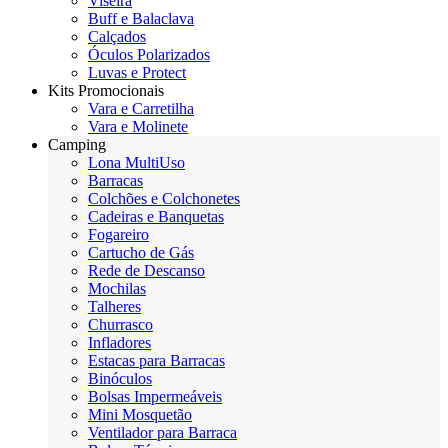
Viseira
Buff e Balaclava
Calçados
Óculos Polarizados
Luvas e Protect
Kits Promocionais
Vara e Carretilha
Vara e Molinete
Camping
Lona MultiUso
Barracas
Colchões e Colchonetes
Cadeiras e Banquetas
Fogareiro
Cartucho de Gás
Rede de Descanso
Mochilas
Talheres
Churrasco
Infladores
Estacas para Barracas
Binóculos
Bolsas Impermeáveis
Mini Mosquetão
Ventilador para Barraca