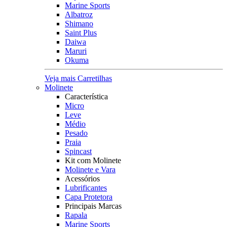
Marine Sports
Albatroz
Shimano
Saint Plus
Daiwa
Maruri
Okuma
Veja mais Carretilhas
Molinete
Característica
Micro
Leve
Médio
Pesado
Praia
Spincast
Kit com Molinete
Molinete e Vara
Acessórios
Lubrificantes
Capa Protetora
Principais Marcas
Rapala
Marine Sports