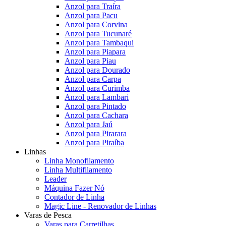
Anzol para Traíra
Anzol para Pacu
Anzol para Corvina
Anzol para Tucunaré
Anzol para Tambaqui
Anzol para Piapara
Anzol para Piau
Anzol para Dourado
Anzol para Carpa
Anzol para Curimba
Anzol para Lambari
Anzol para Pintado
Anzol para Cachara
Anzol para Jaú
Anzol para Pirarara
Anzol para Piraíba
Linhas
Linha Monofilamento
Linha Multifilamento
Leader
Máquina Fazer Nó
Contador de Linha
Magic Line - Renovador de Linhas
Varas de Pesca
Varas para Carretilhas