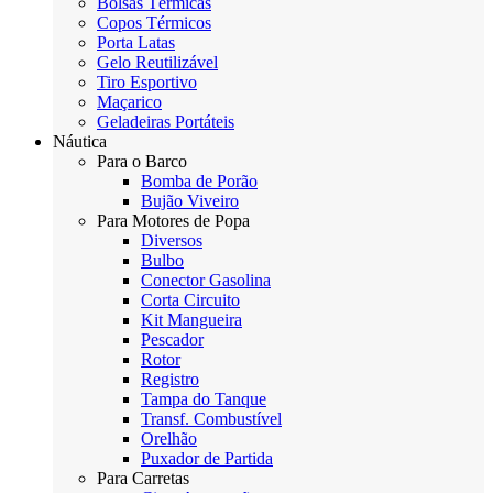
Bolsas Térmicas
Copos Térmicos
Porta Latas
Gelo Reutilizável
Tiro Esportivo
Maçarico
Geladeiras Portáteis
Náutica
Para o Barco
Bomba de Porão
Bujão Viveiro
Para Motores de Popa
Diversos
Bulbo
Conector Gasolina
Corta Circuito
Kit Mangueira
Pescador
Rotor
Registro
Tampa do Tanque
Transf. Combustível
Orelhão
Puxador de Partida
Para Carretas