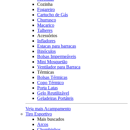
Cozinha
Fogareiro
Cartucho de Gás
Churrasco
Maçarico
Talheres
Acessórios
Infladores
Estacas para barracas
Binóculos
Bolsas Impermeáveis
Mini Mosquetão
Ventilador para Barraca
Térmicas
Bolsas Térmicas
Copo Térmico
Porta Latas
Gelo Reutilizável
Geladeiras Portáteis
Veja mais Acampamento
Tiro Esportivo
Mais buscados
Arcos
Chumbinhos