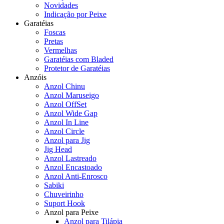
Novidades
Indicação por Peixe
Garatéias
Foscas
Pretas
Vermelhas
Garatéias com Bladed
Protetor de Garatéias
Anzóis
Anzol Chinu
Anzol Maruseigo
Anzol OffSet
Anzol Wide Gap
Anzol In Line
Anzol Circle
Anzol para Jig
Jig Head
Anzol Lastreado
Anzol Encastoado
Anzol Anti-Enrosco
Sabiki
Chuveirinho
Suport Hook
Anzol para Peixe
Anzol para Tilápia