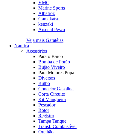
VMC
Marine Sports
Albatroz
Gamakatsu
kenzaki
Arsenal Pesca
Veja mais Garatéias
Náutica
Acessórios
Para o Barco
Bomba de Porão
Bujão Viveiro
Para Motores Popa
Diversos
Bulbo
Conector Gasolina
Corta Circuito
Kit Mangueira
Pescador
Rotor
Registro
Tampa Tanque
Transf. Combustível
Orelhão