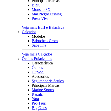
Principais Marcas
BRK
Monster 3X
Mar Negro Fishing
Presa Viva
Veja mais Buff e Balaclava
Calçados
Modelos
Babuche - Crocs
Sapatilha
Veja mais Calçados
Óculos Polarizados
Característica
Óculos
Clip-on
Acessórios
Segurador de óculos
Principais Marcas
Marine Sports
Rapala
Yara
Pro-Tsuri
Big Ones