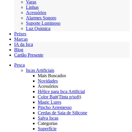
Varas
Linhas
Acessórios
Alarmes Sonoro
Suporte Luminoso
Luz Quimica
Peixes
Marcas
IA da Isca
Blog
Cartão Presente
Pesca
Iscas Artificiais
Mais Buscados
Novidades
Acessórios
Hélice para Isca Artificial
Color Bait(Tinta p/soft)
Magic Lures
Pincho Arremesso
Cerdas de Saia de Silicone
Salva Iscas
Categorias
Superfície