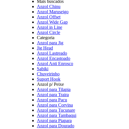
Mais buscados
Anzol Chinu
Anzol Maruseigo
Anzol Offset
Anzol Wide Gap
Anzol in Line
Anzol Circle
Categoria
Anzol para Jig
Jig Head
Anzol Lastreado
Anzol Encastoado
Anzol Anti Enrosco
Sabiki
Chuveirinho
Suport Hook
Anzol p/ Peixe
Anzol para Tilapia
Anzol para Traira
Anzol para Pacu
Anzol para Corvina
Anzol para Tucunare
Anzol para Tambaqui
Anzol para Piapara
Anzol para Dourado