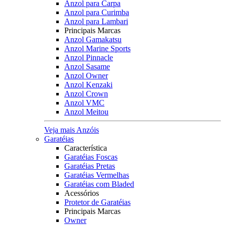
Anzol para Carpa
Anzol para Curimba
Anzol para Lambari
Principais Marcas
Anzol Gamakatsu
Anzol Marine Sports
Anzol Pinnacle
Anzol Sasame
Anzol Owner
Anzol Kenzaki
Anzol Crown
Anzol VMC
Anzol Meitou
Veja mais Anzóis
Garatéias
Característica
Garatéias Foscas
Garatéias Pretas
Garatéias Vermelhas
Garatéias com Bladed
Acessórios
Protetor de Garatéias
Principais Marcas
Owner