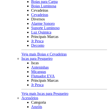
Boias para Carpa
Boias Luminosa
Cevadeiras
Cevadeiras
Diversos
Alarme Sonoro
Suporte Luminoso
Luz Quimica
Principais Marcas
Jr Pesca
Deconto
Veja mais Boias e Cevadeiras
Iscas para Pesqueiro
Iscas
Anteninhas
Miçangas
Flutuador EVA
Principais Marcas
Jr Pesca
Veja mais Iscas para Pesqueiro
Acessórios
Categoria
Anzóis