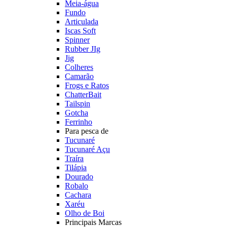
Meia-água
Fundo
Articulada
Iscas Soft
Spinner
Rubber JIg
Jig
Colheres
Camarão
Frogs e Ratos
ChatterBait
Tailspin
Gotcha
Ferrinho
Para pesca de
Tucunaré
Tucunaré Açu
Traíra
Tilápia
Dourado
Robalo
Cachara
Xaréu
Olho de Boi
Principais Marcas