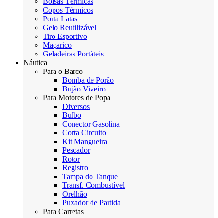
Bolsas Térmicas
Copos Térmicos
Porta Latas
Gelo Reutilizável
Tiro Esportivo
Maçarico
Geladeiras Portáteis
Náutica
Para o Barco
Bomba de Porão
Bujão Viveiro
Para Motores de Popa
Diversos
Bulbo
Conector Gasolina
Corta Circuito
Kit Mangueira
Pescador
Rotor
Registro
Tampa do Tanque
Transf. Combustível
Orelhão
Puxador de Partida
Para Carretas