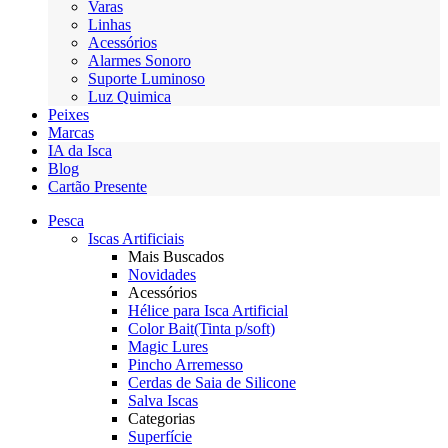
Varas
Linhas
Acessórios
Alarmes Sonoro
Suporte Luminoso
Luz Quimica
Peixes
Marcas
IA da Isca
Blog
Cartão Presente
Pesca
Iscas Artificiais
Mais Buscados
Novidades
Acessórios
Hélice para Isca Artificial
Color Bait(Tinta p/soft)
Magic Lures
Pincho Arremesso
Cerdas de Saia de Silicone
Salva Iscas
Categorias
Superfície