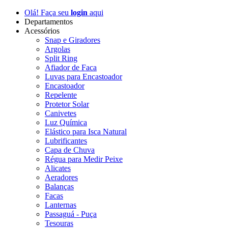
Olá! Faça seu
login
aqui
Departamentos
Acessórios
Snap e Giradores
Argolas
Split Ring
Afiador de Faca
Luvas para Encastoador
Encastoador
Repelente
Protetor Solar
Canivetes
Luz Química
Elástico para Isca Natural
Lubrificantes
Capa de Chuva
Régua para Medir Peixe
Alicates
Aeradores
Balanças
Facas
Lanternas
Passaguá - Puça
Tesouras