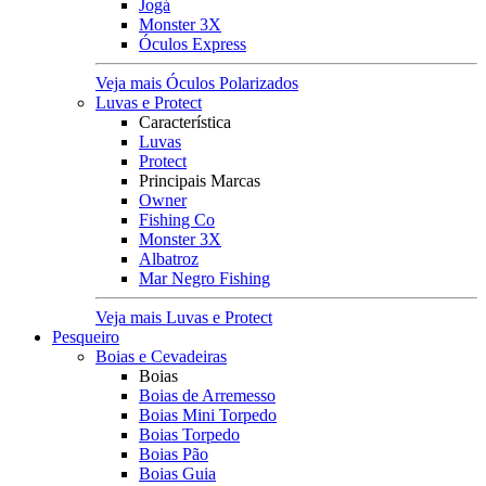
Jogá
Monster 3X
Óculos Express
Veja mais Óculos Polarizados
Luvas e Protect
Característica
Luvas
Protect
Principais Marcas
Owner
Fishing Co
Monster 3X
Albatroz
Mar Negro Fishing
Veja mais Luvas e Protect
Pesqueiro
Boias e Cevadeiras
Boias
Boias de Arremesso
Boias Mini Torpedo
Boias Torpedo
Boias Pão
Boias Guia