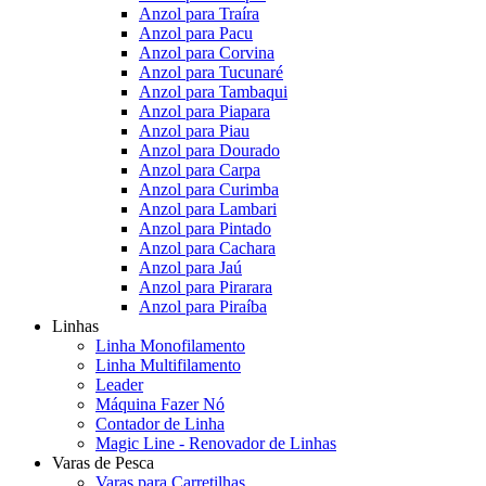
Anzol para Traíra
Anzol para Pacu
Anzol para Corvina
Anzol para Tucunaré
Anzol para Tambaqui
Anzol para Piapara
Anzol para Piau
Anzol para Dourado
Anzol para Carpa
Anzol para Curimba
Anzol para Lambari
Anzol para Pintado
Anzol para Cachara
Anzol para Jaú
Anzol para Pirarara
Anzol para Piraíba
Linhas
Linha Monofilamento
Linha Multifilamento
Leader
Máquina Fazer Nó
Contador de Linha
Magic Line - Renovador de Linhas
Varas de Pesca
Varas para Carretilhas