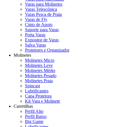
Varas para Molinetes
Varas Telescópica
Varas Pesca de Praia
Varas de Fly
Cinto de Apoio
Suporte para Varas
Porta Varas
Expositor de Varas
Salva Varas
Protetores e Organizador
Molinetes
Molinetes Micro
Molinetes Leve
Molinetes Médio
Molinetes Pesado
Molinetes Praia
Spincast
Lubrificantes
Capa Protetora
Kit Vara e Molinete
Carretilhas
Perfil Alto
Perfil Baixo
Big Game
Lubrificantes