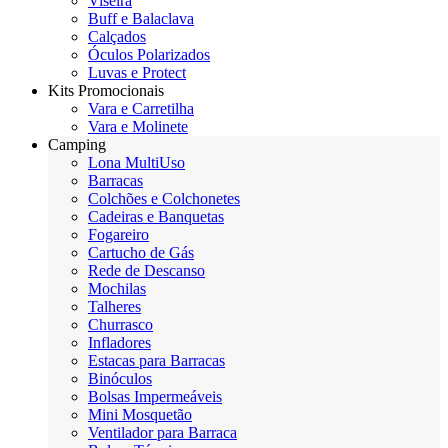
Viseira
Buff e Balaclava
Calçados
Óculos Polarizados
Luvas e Protect
Kits Promocionais
Vara e Carretilha
Vara e Molinete
Camping
Lona MultiUso
Barracas
Colchões e Colchonetes
Cadeiras e Banquetas
Fogareiro
Cartucho de Gás
Rede de Descanso
Mochilas
Talheres
Churrasco
Infladores
Estacas para Barracas
Binóculos
Bolsas Impermeáveis
Mini Mosquetão
Ventilador para Barraca