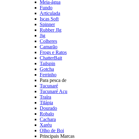
Meia-água
Fundo
Articulada
Iscas Soft
Spinner
Rubber JIg
Jig
Colheres
Camarão
Frogs e Ratos
ChatterBait
Tailspin
Gotcha
Ferrinho
Para pesca de
Tucunaré
Tucunaré Açu
Traíra
Tilápia
Dourado
Robalo
Cachara
Xaréu
Olho de Boi
Principais Marcas