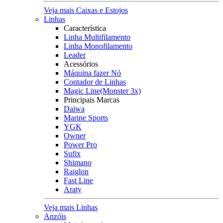
Veja mais Caixas e Estojos
Linhas
Característica
Linha Multifilamento
Linha Monofilamento
Leader
Acessórios
Máquina fazer Nó
Contador de Linhas
Magic Line(Monster 3x)
Principais Marcas
Daiwa
Marine Sports
YGK
Owner
Power Pro
Sufix
Shimano
Raiglon
Fast Line
Araty
Veja mais Linhas
Anzóis