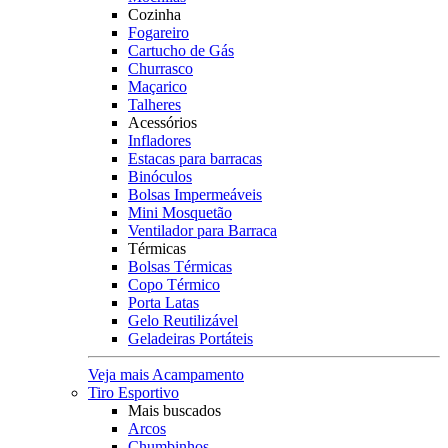
Cozinha
Fogareiro
Cartucho de Gás
Churrasco
Maçarico
Talheres
Acessórios
Infladores
Estacas para barracas
Binóculos
Bolsas Impermeáveis
Mini Mosquetão
Ventilador para Barraca
Térmicas
Bolsas Térmicas
Copo Térmico
Porta Latas
Gelo Reutilizável
Geladeiras Portáteis
Veja mais Acampamento
Tiro Esportivo
Mais buscados
Arcos
Chumbinhos