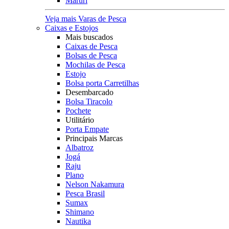
Maruri
Veja mais Varas de Pesca
Caixas e Estojos
Mais buscados
Caixas de Pesca
Bolsas de Pesca
Mochilas de Pesca
Estojo
Bolsa porta Carretilhas
Desembarcado
Bolsa Tiracolo
Pochete
Utilitário
Porta Empate
Principais Marcas
Albatroz
Jogá
Raju
Plano
Nelson Nakamura
Pesca Brasil
Sumax
Shimano
Nautika