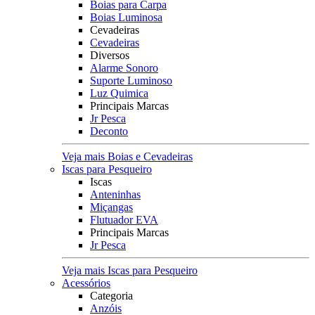
Boias para Carpa
Boias Luminosa
Cevadeiras
Cevadeiras
Diversos
Alarme Sonoro
Suporte Luminoso
Luz Quimica
Principais Marcas
Jr Pesca
Deconto
Veja mais Boias e Cevadeiras
Iscas para Pesqueiro
Iscas
Anteninhas
Miçangas
Flutuador EVA
Principais Marcas
Jr Pesca
Veja mais Iscas para Pesqueiro
Acessórios
Categoria
Anzóis