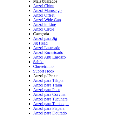
Mais buscados
Anzol Chinu
Anzol Maruseigo
Anzol Offset
Anzol Wide Gap
Anzol in Line
Anzol Circle
Categoria
Anzol para Jig
Jig Head
Anzol Lastreado
Anzol Encastoado
Anzol Anti Enrosco
Sabiki
Chuveirinho
Suport Hook
Anzol p/ Peixe
Anzol para Tilapia
Anzol para Traira
Anzol para Pacu
Anzol para Corvina
Anzol para Tucunare
Anzol para Tambaqui
Anzol para Piapara
Anzol para Dourado