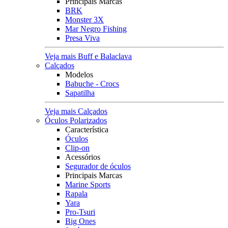
Principais Marcas
BRK
Monster 3X
Mar Negro Fishing
Presa Viva
Veja mais Buff e Balaclava
Calçados
Modelos
Babuche - Crocs
Sapatilha
Veja mais Calçados
Óculos Polarizados
Característica
Óculos
Clip-on
Acessórios
Segurador de óculos
Principais Marcas
Marine Sports
Rapala
Yara
Pro-Tsuri
Big Ones