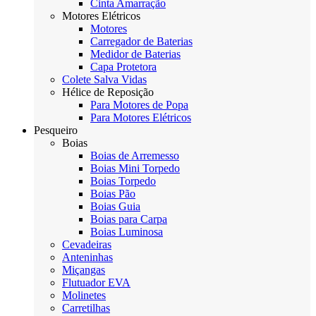
Cinta Amarração
Motores Elétricos
Motores
Carregador de Baterias
Medidor de Baterias
Capa Protetora
Colete Salva Vidas
Hélice de Reposição
Para Motores de Popa
Para Motores Elétricos
Pesqueiro
Boias
Boias de Arremesso
Boias Mini Torpedo
Boias Torpedo
Boias Pão
Boias Guia
Boias para Carpa
Boias Luminosa
Cevadeiras
Anteninhas
Miçangas
Flutuador EVA
Molinetes
Carretilhas