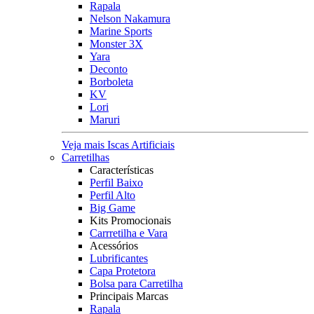
Rapala
Nelson Nakamura
Marine Sports
Monster 3X
Yara
Deconto
Borboleta
KV
Lori
Maruri
Veja mais Iscas Artificiais
Carretilhas
Características
Perfil Baixo
Perfil Alto
Big Game
Kits Promocionais
Carrretilha e Vara
Acessórios
Lubrificantes
Capa Protetora
Bolsa para Carretilha
Principais Marcas
Rapala