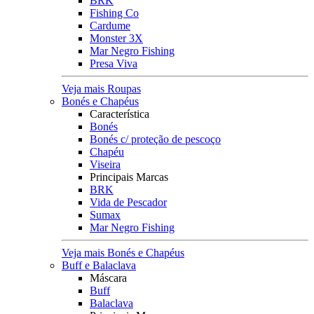
BRK
Fishing Co
Cardume
Monster 3X
Mar Negro Fishing
Presa Viva
Veja mais Roupas
Bonés e Chapéus
Característica
Bonés
Bonés c/ proteção de pescoço
Chapéu
Viseira
Principais Marcas
BRK
Vida de Pescador
Sumax
Mar Negro Fishing
Veja mais Bonés e Chapéus
Buff e Balaclava
Máscara
Buff
Balaclava