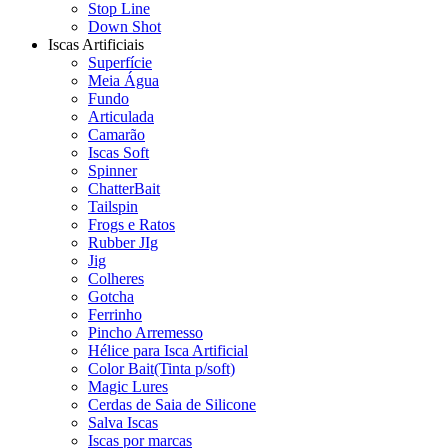
Stop Line
Down Shot
Iscas Artificiais
Superfície
Meia Água
Fundo
Articulada
Camarão
Iscas Soft
Spinner
ChatterBait
Tailspin
Frogs e Ratos
Rubber JIg
Jig
Colheres
Gotcha
Ferrinho
Pincho Arremesso
Hélice para Isca Artificial
Color Bait(Tinta p/soft)
Magic Lures
Cerdas de Saia de Silicone
Salva Iscas
Iscas por marcas