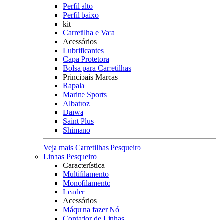
Perfil alto
Perfil baixo
kit
Carretilha e Vara
Acessórios
Lubrificantes
Capa Protetora
Bolsa para Carretilhas
Principais Marcas
Rapala
Marine Sports
Albatroz
Daiwa
Saint Plus
Shimano
Veja mais Carretilhas Pesqueiro
Linhas Pesqueiro
Característica
Multifilamento
Monofilamento
Leader
Acessórios
Máquina fazer Nó
Contador de Linhas