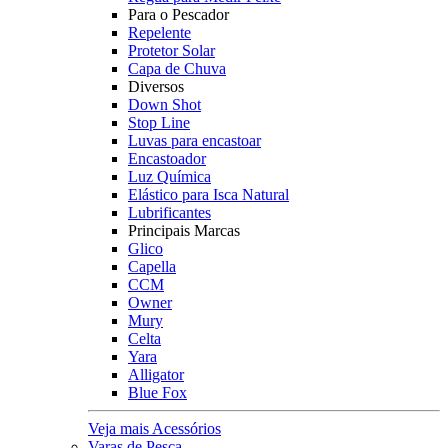
Para o Pescador
Repelente
Protetor Solar
Capa de Chuva
Diversos
Down Shot
Stop Line
Luvas para encastoar
Encastoador
Luz Química
Elástico para Isca Natural
Lubrificantes
Principais Marcas
Glico
Capella
CCM
Owner
Mury
Celta
Yara
Alligator
Blue Fox
Veja mais Acessórios
Varas de Pesca