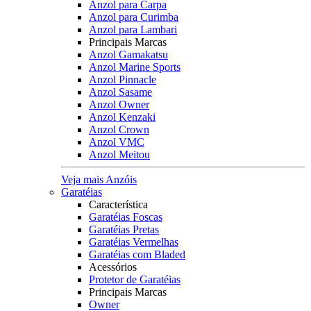
Anzol para Carpa
Anzol para Curimba
Anzol para Lambari
Principais Marcas
Anzol Gamakatsu
Anzol Marine Sports
Anzol Pinnacle
Anzol Sasame
Anzol Owner
Anzol Kenzaki
Anzol Crown
Anzol VMC
Anzol Meitou
Veja mais Anzóis
Garatéias
Característica
Garatéias Foscas
Garatéias Pretas
Garatéias Vermelhas
Garatéias com Bladed
Acessórios
Protetor de Garatéias
Principais Marcas
Owner