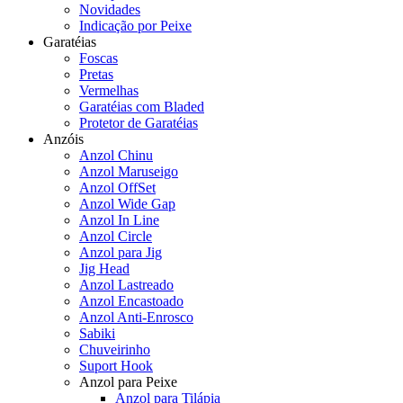
Novidades
Indicação por Peixe
Garatéias
Foscas
Pretas
Vermelhas
Garatéias com Bladed
Protetor de Garatéias
Anzóis
Anzol Chinu
Anzol Maruseigo
Anzol OffSet
Anzol Wide Gap
Anzol In Line
Anzol Circle
Anzol para Jig
Jig Head
Anzol Lastreado
Anzol Encastoado
Anzol Anti-Enrosco
Sabiki
Chuveirinho
Suport Hook
Anzol para Peixe
Anzol para Tilápia