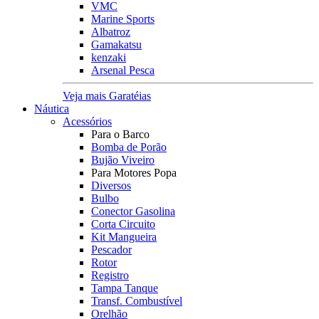
VMC
Marine Sports
Albatroz
Gamakatsu
kenzaki
Arsenal Pesca
Veja mais Garatéias
Náutica
Acessórios
Para o Barco
Bomba de Porão
Bujão Viveiro
Para Motores Popa
Diversos
Bulbo
Conector Gasolina
Corta Circuito
Kit Mangueira
Pescador
Rotor
Registro
Tampa Tanque
Transf. Combustível
Orelhão