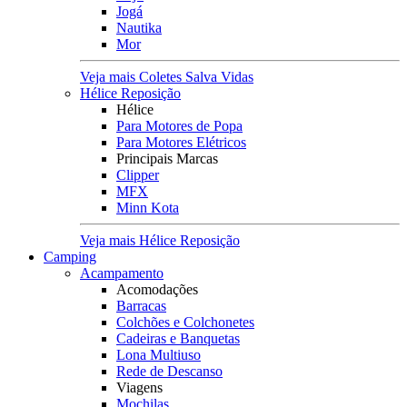
Jogá
Nautika
Mor
Veja mais Coletes Salva Vidas
Hélice Reposição
Hélice
Para Motores de Popa
Para Motores Elétricos
Principais Marcas
Clipper
MFX
Minn Kota
Veja mais Hélice Reposição
Camping
Acampamento
Acomodações
Barracas
Colchões e Colchonetes
Cadeiras e Banquetas
Lona Multiuso
Rede de Descanso
Viagens
Mochilas