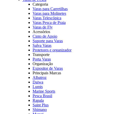
Categoria
Varas para Carretilhas
Varas para Molinetes
Varas Telescópica
Varas Pesca de Praia
Varas de Fly
Acessórios
Cinto de Apoio
Suporte para Varas
Salva Varas
Protetores e organizador
Transporte
Porta Varas
Organização
Expositor de Varas
Principais Marcas
Albatroz
Daiwa
Lumis
Marine Sports
Pesca Brasil
Rapala
Saint Plus
Shimano