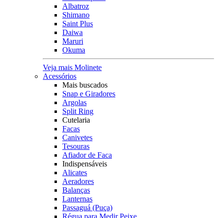
Albatroz
Shimano
Saint Plus
Daiwa
Maruri
Okuma
Veja mais Molinete
Acessórios
Mais buscados
Snap e Giradores
Argolas
Split Ring
Cutelaria
Facas
Canivetes
Tesouras
Afiador de Faca
Indispensáveis
Alicates
Aeradores
Balanças
Lanternas
Passaguá (Puça)
Régua para Medir Peixe