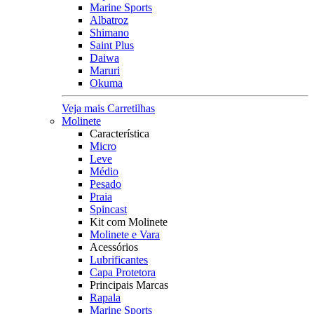
Marine Sports
Albatroz
Shimano
Saint Plus
Daiwa
Maruri
Okuma
Veja mais Carretilhas
Molinete
Característica
Micro
Leve
Médio
Pesado
Praia
Spincast
Kit com Molinete
Molinete e Vara
Acessórios
Lubrificantes
Capa Protetora
Principais Marcas
Rapala
Marine Sports