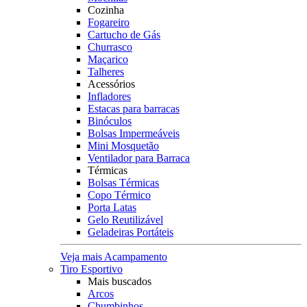
Cozinha
Fogareiro
Cartucho de Gás
Churrasco
Maçarico
Talheres
Acessórios
Infladores
Estacas para barracas
Binóculos
Bolsas Impermeáveis
Mini Mosquetão
Ventilador para Barraca
Térmicas
Bolsas Térmicas
Copo Térmico
Porta Latas
Gelo Reutilizável
Geladeiras Portáteis
Veja mais Acampamento
Tiro Esportivo
Mais buscados
Arcos
Chumbinhos