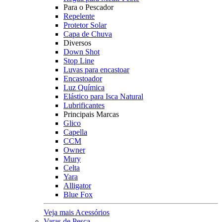
Para o Pescador
Repelente
Protetor Solar
Capa de Chuva
Diversos
Down Shot
Stop Line
Luvas para encastoar
Encastoador
Luz Química
Elástico para Isca Natural
Lubrificantes
Principais Marcas
Glico
Capella
CCM
Owner
Mury
Celta
Yara
Alligator
Blue Fox
Veja mais Acessórios
Varas de Pesca