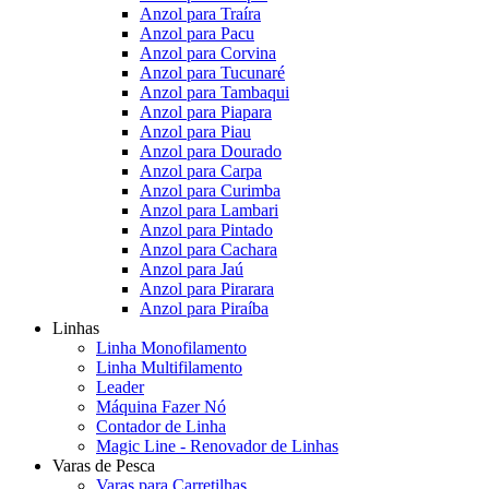
Anzol para Traíra
Anzol para Pacu
Anzol para Corvina
Anzol para Tucunaré
Anzol para Tambaqui
Anzol para Piapara
Anzol para Piau
Anzol para Dourado
Anzol para Carpa
Anzol para Curimba
Anzol para Lambari
Anzol para Pintado
Anzol para Cachara
Anzol para Jaú
Anzol para Pirarara
Anzol para Piraíba
Linhas
Linha Monofilamento
Linha Multifilamento
Leader
Máquina Fazer Nó
Contador de Linha
Magic Line - Renovador de Linhas
Varas de Pesca
Varas para Carretilhas