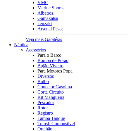
VMC
Marine Sports
Albatroz
Gamakatsu
kenzaki
Arsenal Pesca
Veja mais Garatéias
Náutica
Acessórios
Para o Barco
Bomba de Porão
Bujão Viveiro
Para Motores Popa
Diversos
Bulbo
Conector Gasolina
Corta Circuito
Kit Mangueira
Pescador
Rotor
Registro
Tampa Tanque
Transf. Combustível
Orelhão