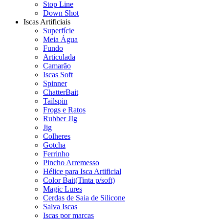
Stop Line
Down Shot
Iscas Artificiais
Superfície
Meia Água
Fundo
Articulada
Camarão
Iscas Soft
Spinner
ChatterBait
Tailspin
Frogs e Ratos
Rubber JIg
Jig
Colheres
Gotcha
Ferrinho
Pincho Arremesso
Hélice para Isca Artificial
Color Bait(Tinta p/soft)
Magic Lures
Cerdas de Saia de Silicone
Salva Iscas
Iscas por marcas