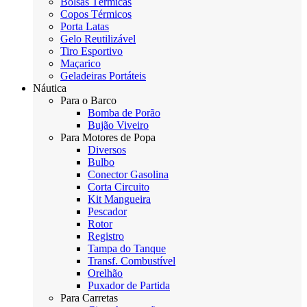
Bolsas Térmicas
Copos Térmicos
Porta Latas
Gelo Reutilizável
Tiro Esportivo
Maçarico
Geladeiras Portáteis
Náutica
Para o Barco
Bomba de Porão
Bujão Viveiro
Para Motores de Popa
Diversos
Bulbo
Conector Gasolina
Corta Circuito
Kit Mangueira
Pescador
Rotor
Registro
Tampa do Tanque
Transf. Combustível
Orelhão
Puxador de Partida
Para Carretas