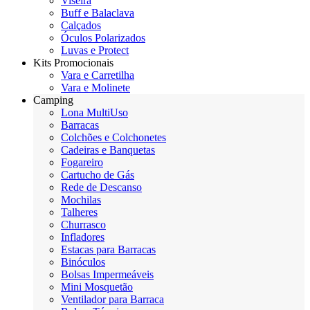
Viseira
Buff e Balaclava
Calçados
Óculos Polarizados
Luvas e Protect
Kits Promocionais
Vara e Carretilha
Vara e Molinete
Camping
Lona MultiUso
Barracas
Colchões e Colchonetes
Cadeiras e Banquetas
Fogareiro
Cartucho de Gás
Rede de Descanso
Mochilas
Talheres
Churrasco
Infladores
Estacas para Barracas
Binóculos
Bolsas Impermeáveis
Mini Mosquetão
Ventilador para Barraca