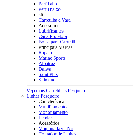
Perfil alto
Perfil baixo
kit
Carretilha e Vara
Acessórios
Lubrificantes
Capa Protetora
Bolsa para Carretilhas
Principais Marcas
Rapala
Marine Sports
Albatroz
Daiwa
Saint Plus
Shimano
Veja mais Carretilhas Pesqueiro
Linhas Pesqueiro
Característica
Multifilamento
Monofilamento
Leader
Acessórios
Máquina fazer Nó
Contador de Linhas