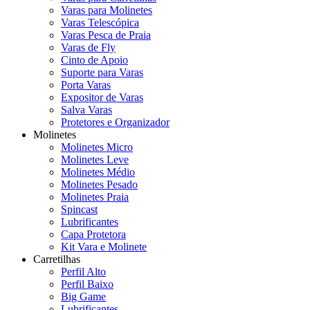
Varas para Molinetes
Varas Telescópica
Varas Pesca de Praia
Varas de Fly
Cinto de Apoio
Suporte para Varas
Porta Varas
Expositor de Varas
Salva Varas
Protetores e Organizador
Molinetes
Molinetes Micro
Molinetes Leve
Molinetes Médio
Molinetes Pesado
Molinetes Praia
Spincast
Lubrificantes
Capa Protetora
Kit Vara e Molinete
Carretilhas
Perfil Alto
Perfil Baixo
Big Game
Lubrificantes