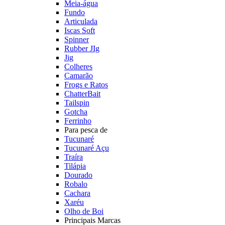
Meia-água
Fundo
Articulada
Iscas Soft
Spinner
Rubber JIg
Jig
Colheres
Camarão
Frogs e Ratos
ChatterBait
Tailspin
Gotcha
Ferrinho
Para pesca de
Tucunaré
Tucunaré Açu
Traíra
Tilápia
Dourado
Robalo
Cachara
Xaréu
Olho de Boi
Principais Marcas