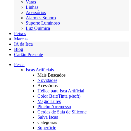
Varas
Linhas
Acessórios
Alarmes Sonoro
Suporte Luminoso
Luz Quimica
Peixes
Marcas
IA da Isca
Blog
Cartão Presente
Pesca
Iscas Artificiais
Mais Buscados
Novidades
Acessórios
Hélice para Isca Artificial
Color Bait(Tinta p/soft)
Magic Lures
Pincho Arremesso
Cerdas de Saia de Silicone
Salva Iscas
Categorias
Superfície