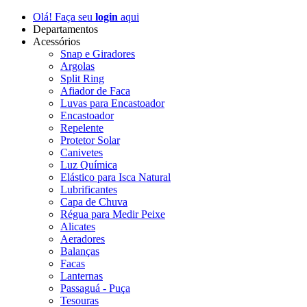
Olá! Faça seu
login
aqui
Departamentos
Acessórios
Snap e Giradores
Argolas
Split Ring
Afiador de Faca
Luvas para Encastoador
Encastoador
Repelente
Protetor Solar
Canivetes
Luz Química
Elástico para Isca Natural
Lubrificantes
Capa de Chuva
Régua para Medir Peixe
Alicates
Aeradores
Balanças
Facas
Lanternas
Passaguá - Puça
Tesouras