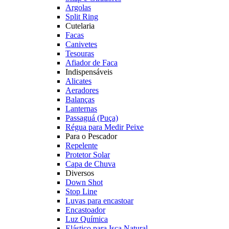
Argolas
Split Ring
Cutelaria
Facas
Canivetes
Tesouras
Afiador de Faca
Indispensáveis
Alicates
Aeradores
Balanças
Lanternas
Passaguá (Puça)
Régua para Medir Peixe
Para o Pescador
Repelente
Protetor Solar
Capa de Chuva
Diversos
Down Shot
Stop Line
Luvas para encastoar
Encastoador
Luz Química
Elástico para Isca Natural