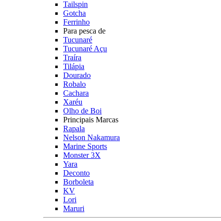
Tailspin
Gotcha
Ferrinho
Para pesca de
Tucunaré
Tucunaré Açu
Traíra
Tilápia
Dourado
Robalo
Cachara
Xaréu
Olho de Boi
Principais Marcas
Rapala
Nelson Nakamura
Marine Sports
Monster 3X
Yara
Deconto
Borboleta
KV
Lori
Maruri