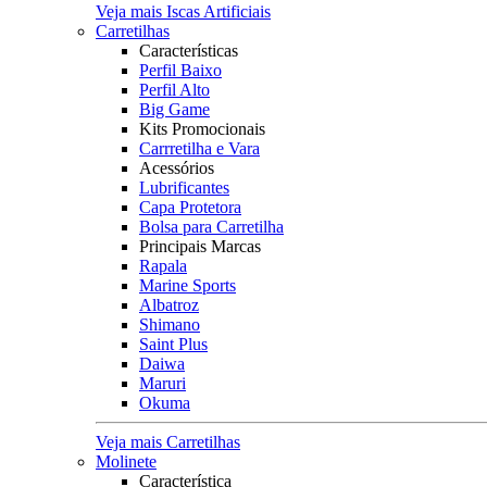
Veja mais Iscas Artificiais
Carretilhas
Características
Perfil Baixo
Perfil Alto
Big Game
Kits Promocionais
Carrretilha e Vara
Acessórios
Lubrificantes
Capa Protetora
Bolsa para Carretilha
Principais Marcas
Rapala
Marine Sports
Albatroz
Shimano
Saint Plus
Daiwa
Maruri
Okuma
Veja mais Carretilhas
Molinete
Característica