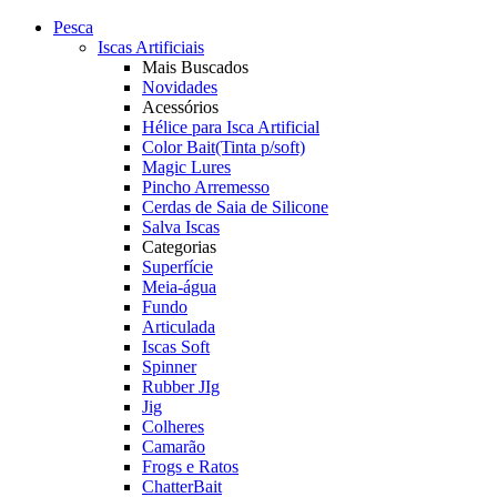
Pesca
Iscas Artificiais
Mais Buscados
Novidades
Acessórios
Hélice para Isca Artificial
Color Bait(Tinta p/soft)
Magic Lures
Pincho Arremesso
Cerdas de Saia de Silicone
Salva Iscas
Categorias
Superfície
Meia-água
Fundo
Articulada
Iscas Soft
Spinner
Rubber JIg
Jig
Colheres
Camarão
Frogs e Ratos
ChatterBait