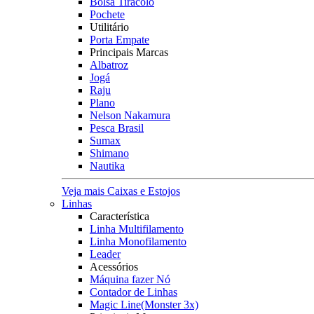
Bolsa Tiracolo
Pochete
Utilitário
Porta Empate
Principais Marcas
Albatroz
Jogá
Raju
Plano
Nelson Nakamura
Pesca Brasil
Sumax
Shimano
Nautika
Veja mais Caixas e Estojos
Linhas
Característica
Linha Multifilamento
Linha Monofilamento
Leader
Acessórios
Máquina fazer Nó
Contador de Linhas
Magic Line(Monster 3x)