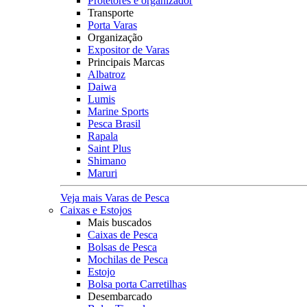
Protetores e organizador
Transporte
Porta Varas
Organização
Expositor de Varas
Principais Marcas
Albatroz
Daiwa
Lumis
Marine Sports
Pesca Brasil
Rapala
Saint Plus
Shimano
Maruri
Veja mais Varas de Pesca
Caixas e Estojos
Mais buscados
Caixas de Pesca
Bolsas de Pesca
Mochilas de Pesca
Estojo
Bolsa porta Carretilhas
Desembarcado