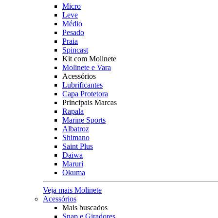
Micro
Leve
Médio
Pesado
Praia
Spincast
Kit com Molinete
Molinete e Vara
Acessórios
Lubrificantes
Capa Protetora
Principais Marcas
Rapala
Marine Sports
Albatroz
Shimano
Saint Plus
Daiwa
Maruri
Okuma
Veja mais Molinete
Acessórios
Mais buscados
Snap e Giradores