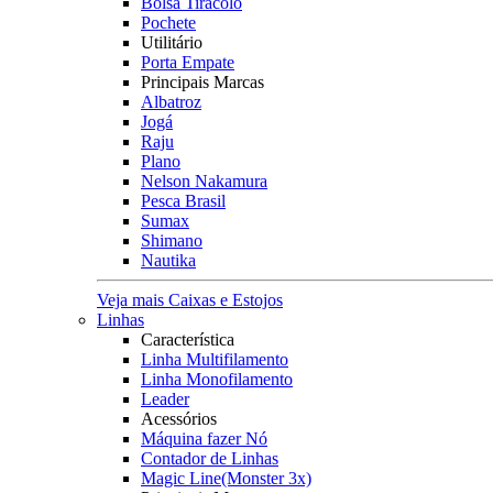
Bolsa Tiracolo
Pochete
Utilitário
Porta Empate
Principais Marcas
Albatroz
Jogá
Raju
Plano
Nelson Nakamura
Pesca Brasil
Sumax
Shimano
Nautika
Veja mais Caixas e Estojos
Linhas
Característica
Linha Multifilamento
Linha Monofilamento
Leader
Acessórios
Máquina fazer Nó
Contador de Linhas
Magic Line(Monster 3x)