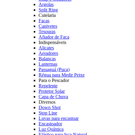
Argolas
Split Ring
Cutelaria
Facas
Canivetes
Tesouras
Afiador de Faca
Indispensáveis
Alicates
Aeradores
Balanças
Lanternas
Passaguá (Puça)
Régua para Medir Peixe
Para o Pescador
Repelente
Protetor Solar
Capa de Chuva
Diversos
Down Shot
Stop Line
Luvas para encastoar
Encastoador
Luz Química
Elástico para Isca Natural