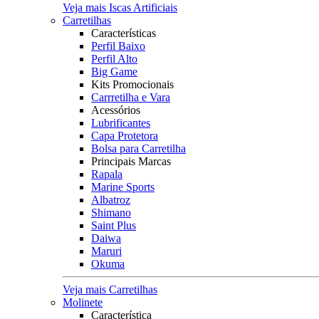
Veja mais Iscas Artificiais
Carretilhas
Características
Perfil Baixo
Perfil Alto
Big Game
Kits Promocionais
Carrretilha e Vara
Acessórios
Lubrificantes
Capa Protetora
Bolsa para Carretilha
Principais Marcas
Rapala
Marine Sports
Albatroz
Shimano
Saint Plus
Daiwa
Maruri
Okuma
Veja mais Carretilhas
Molinete
Característica