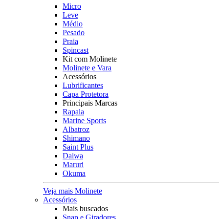
Micro
Leve
Médio
Pesado
Praia
Spincast
Kit com Molinete
Molinete e Vara
Acessórios
Lubrificantes
Capa Protetora
Principais Marcas
Rapala
Marine Sports
Albatroz
Shimano
Saint Plus
Daiwa
Maruri
Okuma
Veja mais Molinete
Acessórios
Mais buscados
Snap e Giradores