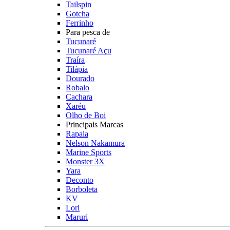
Tailspin
Gotcha
Ferrinho
Para pesca de
Tucunaré
Tucunaré Açu
Traíra
Tilápia
Dourado
Robalo
Cachara
Xaréu
Olho de Boi
Principais Marcas
Rapala
Nelson Nakamura
Marine Sports
Monster 3X
Yara
Deconto
Borboleta
KV
Lori
Maruri