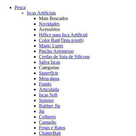
Pesca
Iscas Artificiais
Mais Buscados
Novidades
Acessórios
Hélice para Isca Artificial
Color Bait(Tinta p/soft)
Magic Lures
Pincho Arremesso
Cerdas de Saia de Silicone
Salva Iscas
Categorias
Superfície
Meia-água
Fundo
Articulada
Iscas Soft
Spinner
Rubber JIg
Jig
Colheres
Camarão
Frogs e Ratos
ChatterBait