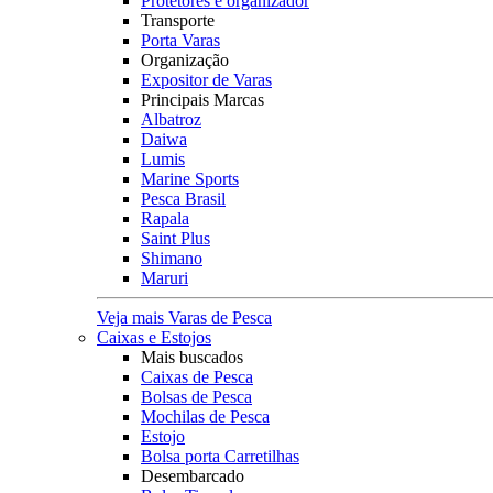
Protetores e organizador
Transporte
Porta Varas
Organização
Expositor de Varas
Principais Marcas
Albatroz
Daiwa
Lumis
Marine Sports
Pesca Brasil
Rapala
Saint Plus
Shimano
Maruri
Veja mais Varas de Pesca
Caixas e Estojos
Mais buscados
Caixas de Pesca
Bolsas de Pesca
Mochilas de Pesca
Estojo
Bolsa porta Carretilhas
Desembarcado