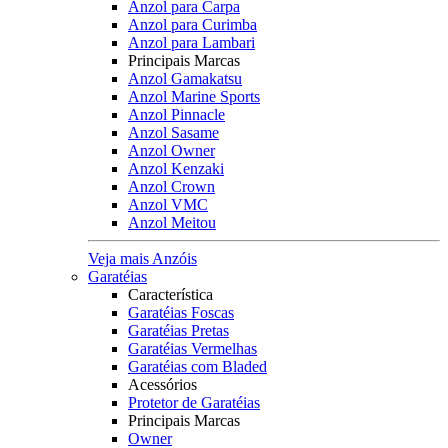
Anzol para Carpa
Anzol para Curimba
Anzol para Lambari
Principais Marcas
Anzol Gamakatsu
Anzol Marine Sports
Anzol Pinnacle
Anzol Sasame
Anzol Owner
Anzol Kenzaki
Anzol Crown
Anzol VMC
Anzol Meitou
Veja mais Anzóis
Garatéias
Característica
Garatéias Foscas
Garatéias Pretas
Garatéias Vermelhas
Garatéias com Bladed
Acessórios
Protetor de Garatéias
Principais Marcas
Owner