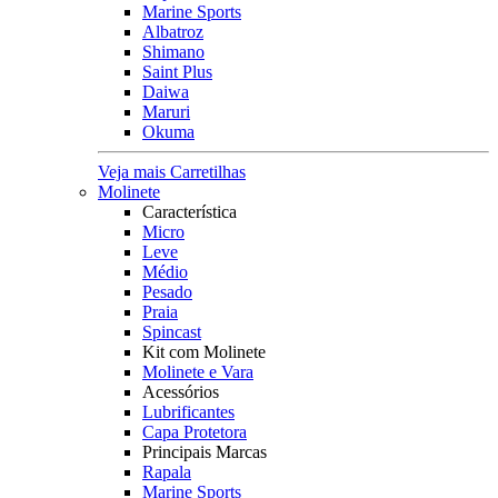
Marine Sports
Albatroz
Shimano
Saint Plus
Daiwa
Maruri
Okuma
Veja mais Carretilhas
Molinete
Característica
Micro
Leve
Médio
Pesado
Praia
Spincast
Kit com Molinete
Molinete e Vara
Acessórios
Lubrificantes
Capa Protetora
Principais Marcas
Rapala
Marine Sports