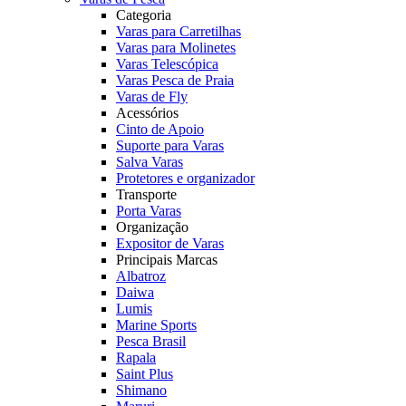
Categoria
Varas para Carretilhas
Varas para Molinetes
Varas Telescópica
Varas Pesca de Praia
Varas de Fly
Acessórios
Cinto de Apoio
Suporte para Varas
Salva Varas
Protetores e organizador
Transporte
Porta Varas
Organização
Expositor de Varas
Principais Marcas
Albatroz
Daiwa
Lumis
Marine Sports
Pesca Brasil
Rapala
Saint Plus
Shimano