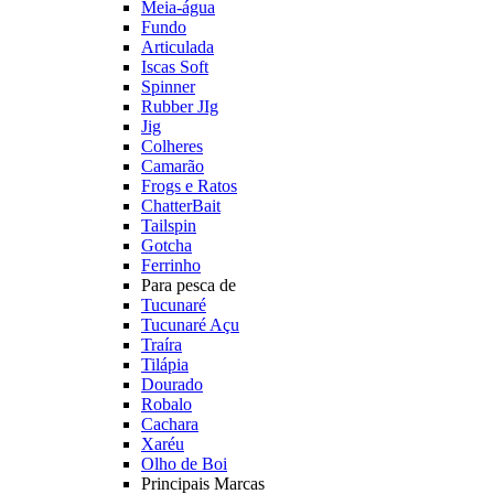
Meia-água
Fundo
Articulada
Iscas Soft
Spinner
Rubber JIg
Jig
Colheres
Camarão
Frogs e Ratos
ChatterBait
Tailspin
Gotcha
Ferrinho
Para pesca de
Tucunaré
Tucunaré Açu
Traíra
Tilápia
Dourado
Robalo
Cachara
Xaréu
Olho de Boi
Principais Marcas