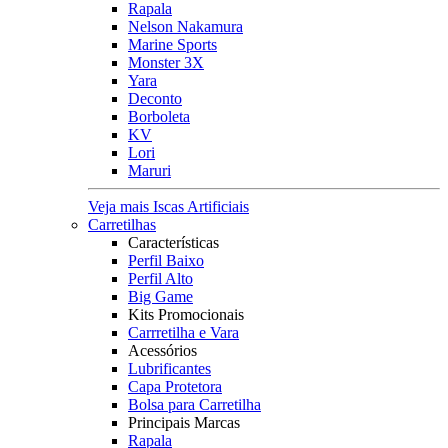
Rapala
Nelson Nakamura
Marine Sports
Monster 3X
Yara
Deconto
Borboleta
KV
Lori
Maruri
Veja mais Iscas Artificiais
Carretilhas
Características
Perfil Baixo
Perfil Alto
Big Game
Kits Promocionais
Carrretilha e Vara
Acessórios
Lubrificantes
Capa Protetora
Bolsa para Carretilha
Principais Marcas
Rapala