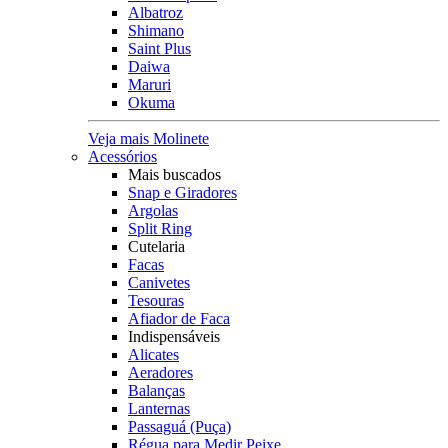
Albatroz
Shimano
Saint Plus
Daiwa
Maruri
Okuma
Veja mais Molinete
Acessórios
Mais buscados
Snap e Giradores
Argolas
Split Ring
Cutelaria
Facas
Canivetes
Tesouras
Afiador de Faca
Indispensáveis
Alicates
Aeradores
Balanças
Lanternas
Passaguá (Puça)
Régua para Medir Peixe