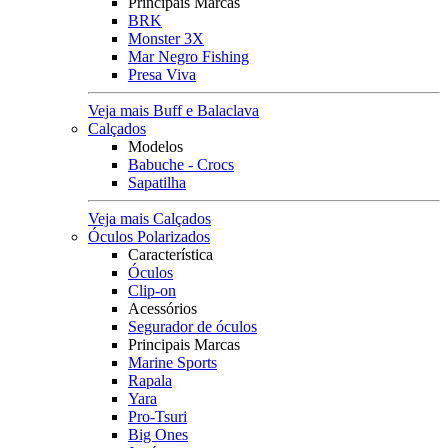
Principais Marcas
BRK
Monster 3X
Mar Negro Fishing
Presa Viva
Veja mais Buff e Balaclava
Calçados
Modelos
Babuche - Crocs
Sapatilha
Veja mais Calçados
Óculos Polarizados
Característica
Óculos
Clip-on
Acessórios
Segurador de óculos
Principais Marcas
Marine Sports
Rapala
Yara
Pro-Tsuri
Big Ones