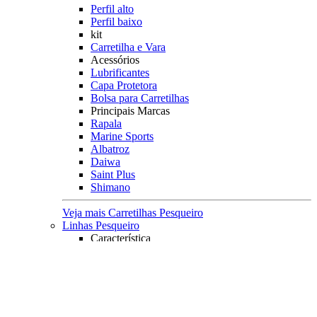
Perfil alto
Perfil baixo
kit
Carretilha e Vara
Acessórios
Lubrificantes
Capa Protetora
Bolsa para Carretilhas
Principais Marcas
Rapala
Marine Sports
Albatroz
Daiwa
Saint Plus
Shimano
Veja mais Carretilhas Pesqueiro
Linhas Pesqueiro
Característica
Multifilamento
Monofilamento
Leader
Acessórios
Máquina fazer Nó
Contador de Linhas