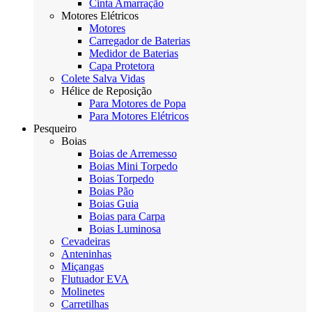
Cinta Amarração
Motores Elétricos
Motores
Carregador de Baterias
Medidor de Baterias
Capa Protetora
Colete Salva Vidas
Hélice de Reposição
Para Motores de Popa
Para Motores Elétricos
Pesqueiro
Boias
Boias de Arremesso
Boias Mini Torpedo
Boias Torpedo
Boias Pão
Boias Guia
Boias para Carpa
Boias Luminosa
Cevadeiras
Anteninhas
Miçangas
Flutuador EVA
Molinetes
Carretilhas