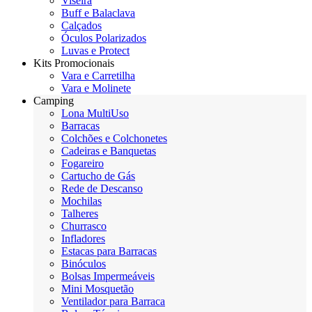
Viseira
Buff e Balaclava
Calçados
Óculos Polarizados
Luvas e Protect
Kits Promocionais
Vara e Carretilha
Vara e Molinete
Camping
Lona MultiUso
Barracas
Colchões e Colchonetes
Cadeiras e Banquetas
Fogareiro
Cartucho de Gás
Rede de Descanso
Mochilas
Talheres
Churrasco
Infladores
Estacas para Barracas
Binóculos
Bolsas Impermeáveis
Mini Mosquetão
Ventilador para Barraca