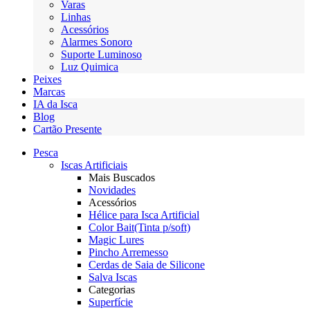
Varas
Linhas
Acessórios
Alarmes Sonoro
Suporte Luminoso
Luz Quimica
Peixes
Marcas
IA da Isca
Blog
Cartão Presente
Pesca
Iscas Artificiais
Mais Buscados
Novidades
Acessórios
Hélice para Isca Artificial
Color Bait(Tinta p/soft)
Magic Lures
Pincho Arremesso
Cerdas de Saia de Silicone
Salva Iscas
Categorias
Superfície