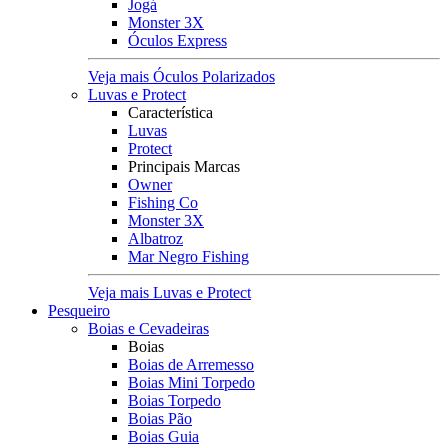
Jogá
Monster 3X
Óculos Express
Veja mais Óculos Polarizados
Luvas e Protect
Característica
Luvas
Protect
Principais Marcas
Owner
Fishing Co
Monster 3X
Albatroz
Mar Negro Fishing
Veja mais Luvas e Protect
Pesqueiro
Boias e Cevadeiras
Boias
Boias de Arremesso
Boias Mini Torpedo
Boias Torpedo
Boias Pão
Boias Guia