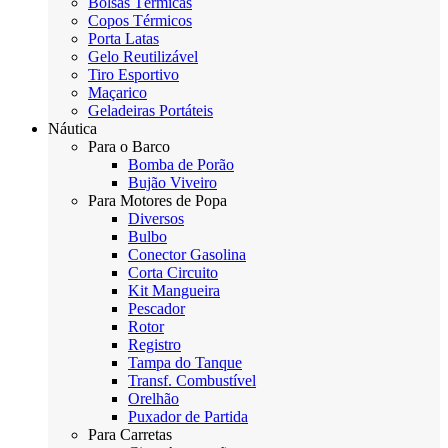
Bolsas Térmicas
Copos Térmicos
Porta Latas
Gelo Reutilizável
Tiro Esportivo
Maçarico
Geladeiras Portáteis
Náutica
Para o Barco
Bomba de Porão
Bujão Viveiro
Para Motores de Popa
Diversos
Bulbo
Conector Gasolina
Corta Circuito
Kit Mangueira
Pescador
Rotor
Registro
Tampa do Tanque
Transf. Combustível
Orelhão
Puxador de Partida
Para Carretas