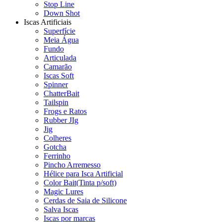
Stop Line
Down Shot
Iscas Artificiais
Superfície
Meia Água
Fundo
Articulada
Camarão
Iscas Soft
Spinner
ChatterBait
Tailspin
Frogs e Ratos
Rubber JIg
Jig
Colheres
Gotcha
Ferrinho
Pincho Arremesso
Hélice para Isca Artificial
Color Bait(Tinta p/soft)
Magic Lures
Cerdas de Saia de Silicone
Salva Iscas
Iscas por marcas