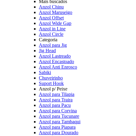
Mais buscados
Anzol Chinu
Anzol Maruseigo
Anzol Offset
Anzol Wide Gap
Anzol in Line
Anzol Circle
Categoria
Anzol para Jig
Jig Head
Anzol Lastreado
Anzol Encastoado
Anzol Anti Enrosco
Sabiki
Chuveirinho
Suport Hook
Anzol p/ Peixe
Anzol para Tilapia
Anzol para Traira
Anzol para Pacu
Anzol para Corvina
Anzol para Tucunare
Anzol para Tambaqui
Anzol para Piapara
Anzol para Dourado