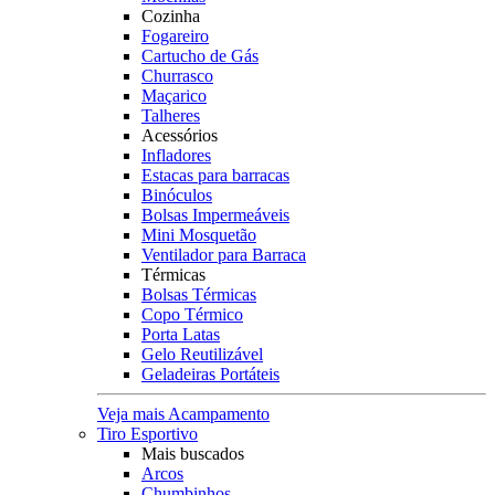
Cozinha
Fogareiro
Cartucho de Gás
Churrasco
Maçarico
Talheres
Acessórios
Infladores
Estacas para barracas
Binóculos
Bolsas Impermeáveis
Mini Mosquetão
Ventilador para Barraca
Térmicas
Bolsas Térmicas
Copo Térmico
Porta Latas
Gelo Reutilizável
Geladeiras Portáteis
Veja mais Acampamento
Tiro Esportivo
Mais buscados
Arcos
Chumbinhos