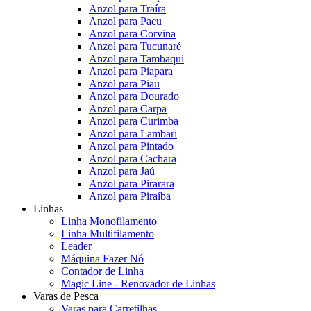
Anzol para Traíra
Anzol para Pacu
Anzol para Corvina
Anzol para Tucunaré
Anzol para Tambaqui
Anzol para Piapara
Anzol para Piau
Anzol para Dourado
Anzol para Carpa
Anzol para Curimba
Anzol para Lambari
Anzol para Pintado
Anzol para Cachara
Anzol para Jaú
Anzol para Pirarara
Anzol para Piraíba
Linhas
Linha Monofilamento
Linha Multifilamento
Leader
Máquina Fazer Nó
Contador de Linha
Magic Line - Renovador de Linhas
Varas de Pesca
Varas para Carretilhas