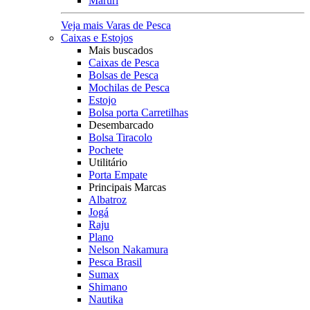
Maruri
Veja mais Varas de Pesca
Caixas e Estojos
Mais buscados
Caixas de Pesca
Bolsas de Pesca
Mochilas de Pesca
Estojo
Bolsa porta Carretilhas
Desembarcado
Bolsa Tiracolo
Pochete
Utilitário
Porta Empate
Principais Marcas
Albatroz
Jogá
Raju
Plano
Nelson Nakamura
Pesca Brasil
Sumax
Shimano
Nautika