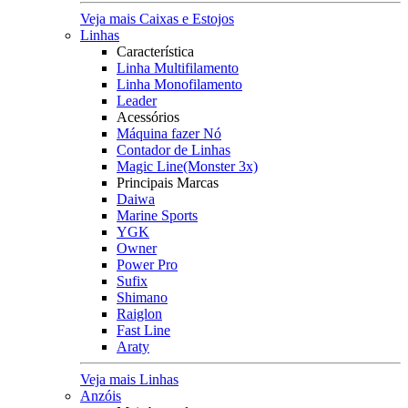
Veja mais Caixas e Estojos
Linhas
Característica
Linha Multifilamento
Linha Monofilamento
Leader
Acessórios
Máquina fazer Nó
Contador de Linhas
Magic Line(Monster 3x)
Principais Marcas
Daiwa
Marine Sports
YGK
Owner
Power Pro
Sufix
Shimano
Raiglon
Fast Line
Araty
Veja mais Linhas
Anzóis