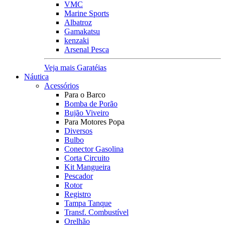
VMC
Marine Sports
Albatroz
Gamakatsu
kenzaki
Arsenal Pesca
Veja mais Garatéias
Náutica
Acessórios
Para o Barco
Bomba de Porão
Bujão Viveiro
Para Motores Popa
Diversos
Bulbo
Conector Gasolina
Corta Circuito
Kit Mangueira
Pescador
Rotor
Registro
Tampa Tanque
Transf. Combustível
Orelhão