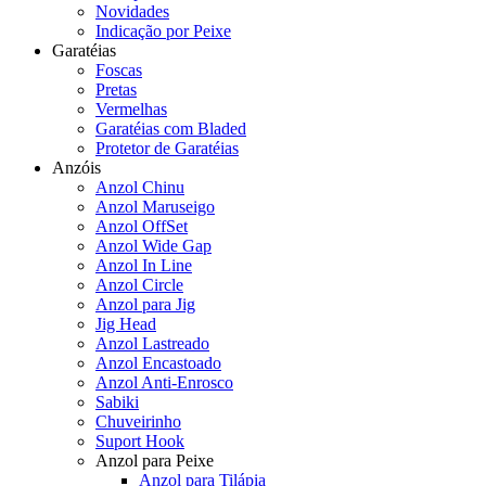
Novidades
Indicação por Peixe
Garatéias
Foscas
Pretas
Vermelhas
Garatéias com Bladed
Protetor de Garatéias
Anzóis
Anzol Chinu
Anzol Maruseigo
Anzol OffSet
Anzol Wide Gap
Anzol In Line
Anzol Circle
Anzol para Jig
Jig Head
Anzol Lastreado
Anzol Encastoado
Anzol Anti-Enrosco
Sabiki
Chuveirinho
Suport Hook
Anzol para Peixe
Anzol para Tilápia