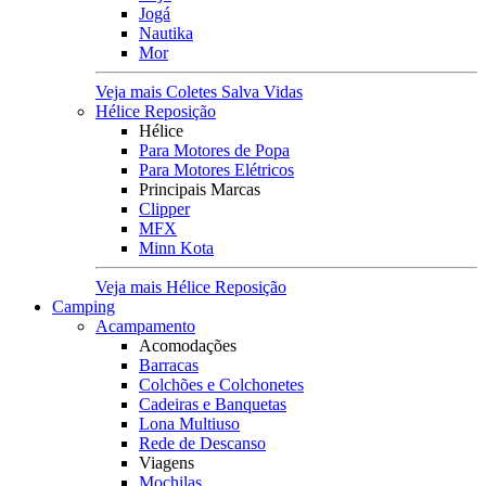
Jogá
Nautika
Mor
Veja mais Coletes Salva Vidas
Hélice Reposição
Hélice
Para Motores de Popa
Para Motores Elétricos
Principais Marcas
Clipper
MFX
Minn Kota
Veja mais Hélice Reposição
Camping
Acampamento
Acomodações
Barracas
Colchões e Colchonetes
Cadeiras e Banquetas
Lona Multiuso
Rede de Descanso
Viagens
Mochilas