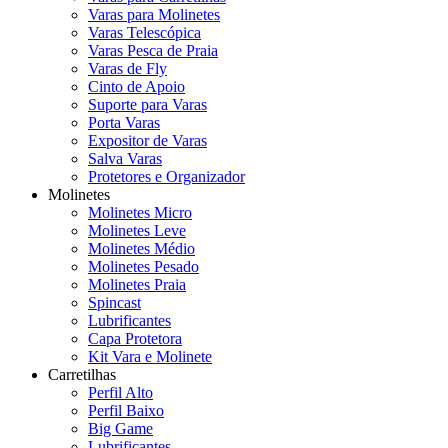
Varas para Molinetes
Varas Telescópica
Varas Pesca de Praia
Varas de Fly
Cinto de Apoio
Suporte para Varas
Porta Varas
Expositor de Varas
Salva Varas
Protetores e Organizador
Molinetes
Molinetes Micro
Molinetes Leve
Molinetes Médio
Molinetes Pesado
Molinetes Praia
Spincast
Lubrificantes
Capa Protetora
Kit Vara e Molinete
Carretilhas
Perfil Alto
Perfil Baixo
Big Game
Lubrificantes