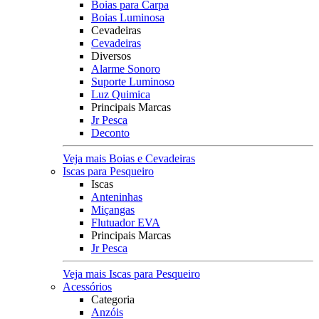
Boias para Carpa
Boias Luminosa
Cevadeiras
Cevadeiras
Diversos
Alarme Sonoro
Suporte Luminoso
Luz Quimica
Principais Marcas
Jr Pesca
Deconto
Veja mais Boias e Cevadeiras
Iscas para Pesqueiro
Iscas
Anteninhas
Miçangas
Flutuador EVA
Principais Marcas
Jr Pesca
Veja mais Iscas para Pesqueiro
Acessórios
Categoria
Anzóis