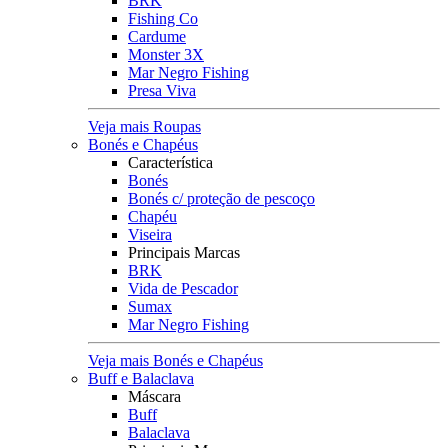
BRK
Fishing Co
Cardume
Monster 3X
Mar Negro Fishing
Presa Viva
Veja mais Roupas
Bonés e Chapéus
Característica
Bonés
Bonés c/ proteção de pescoço
Chapéu
Viseira
Principais Marcas
BRK
Vida de Pescador
Sumax
Mar Negro Fishing
Veja mais Bonés e Chapéus
Buff e Balaclava
Máscara
Buff
Balaclava