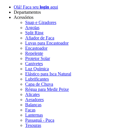
Olá! Faça seu
login
aqui
Departamentos
Acessórios
Snap e Giradores
Argolas
Split Ring
Afiador de Faca
Luvas para Encastoador
Encastoador
Repelente
Protetor Solar
Canivetes
Luz Química
Elástico para Isca Natural
Lubrificantes
Capa de Chuva
Régua para Medir Peixe
Alicates
Aeradores
Balanças
Facas
Lanternas
Passaguá - Puça
Tesouras