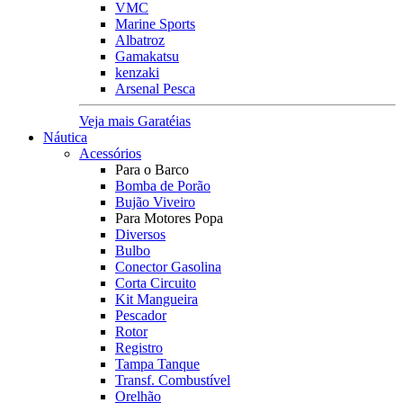
VMC
Marine Sports
Albatroz
Gamakatsu
kenzaki
Arsenal Pesca
Veja mais Garatéias
Náutica
Acessórios
Para o Barco
Bomba de Porão
Bujão Viveiro
Para Motores Popa
Diversos
Bulbo
Conector Gasolina
Corta Circuito
Kit Mangueira
Pescador
Rotor
Registro
Tampa Tanque
Transf. Combustível
Orelhão