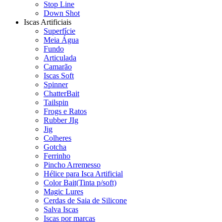
Stop Line
Down Shot
Iscas Artificiais
Superfície
Meia Água
Fundo
Articulada
Camarão
Iscas Soft
Spinner
ChatterBait
Tailspin
Frogs e Ratos
Rubber JIg
Jig
Colheres
Gotcha
Ferrinho
Pincho Arremesso
Hélice para Isca Artificial
Color Bait(Tinta p/soft)
Magic Lures
Cerdas de Saia de Silicone
Salva Iscas
Iscas por marcas