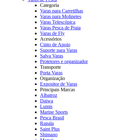
Categoria
Varas para Carretilhas
Varas para Molinetes
Varas Telescópica
Varas Pesca de Praia
Varas de Fly
Acessórios
Cinto de Apoio
Suporte para Varas
Salva Varas
Protetores e organizador
Transporte
Porta Varas
Organização
Expositor de Varas
Principais Marcas
Albatroz
Daiwa
Lumis
Marine Sports
Pesca Brasil
Rapala
Saint Plus
Shimano