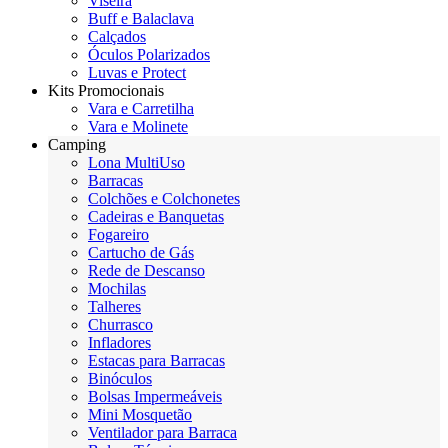
Viseira
Buff e Balaclava
Calçados
Óculos Polarizados
Luvas e Protect
Kits Promocionais
Vara e Carretilha
Vara e Molinete
Camping
Lona MultiUso
Barracas
Colchões e Colchonetes
Cadeiras e Banquetas
Fogareiro
Cartucho de Gás
Rede de Descanso
Mochilas
Talheres
Churrasco
Infladores
Estacas para Barracas
Binóculos
Bolsas Impermeáveis
Mini Mosquetão
Ventilador para Barraca