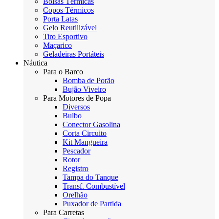
Bolsas Térmicas
Copos Térmicos
Porta Latas
Gelo Reutilizável
Tiro Esportivo
Maçarico
Geladeiras Portáteis
Náutica
Para o Barco
Bomba de Porão
Bujão Viveiro
Para Motores de Popa
Diversos
Bulbo
Conector Gasolina
Corta Circuito
Kit Mangueira
Pescador
Rotor
Registro
Tampa do Tanque
Transf. Combustível
Orelhão
Puxador de Partida
Para Carretas