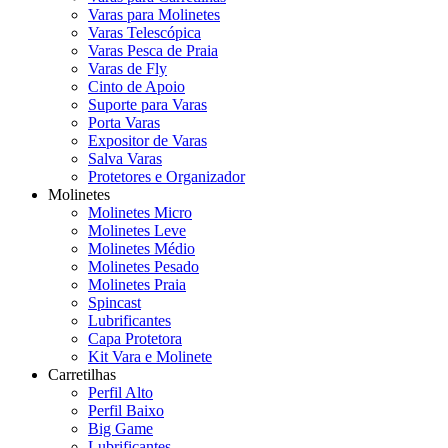
Varas para Molinetes
Varas Telescópica
Varas Pesca de Praia
Varas de Fly
Cinto de Apoio
Suporte para Varas
Porta Varas
Expositor de Varas
Salva Varas
Protetores e Organizador
Molinetes
Molinetes Micro
Molinetes Leve
Molinetes Médio
Molinetes Pesado
Molinetes Praia
Spincast
Lubrificantes
Capa Protetora
Kit Vara e Molinete
Carretilhas
Perfil Alto
Perfil Baixo
Big Game
Lubrificantes