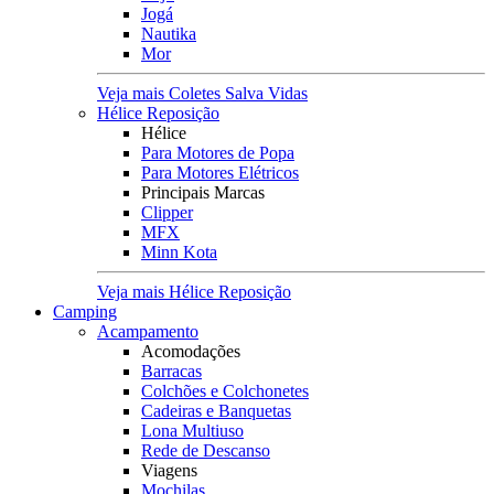
Jogá
Nautika
Mor
Veja mais Coletes Salva Vidas
Hélice Reposição
Hélice
Para Motores de Popa
Para Motores Elétricos
Principais Marcas
Clipper
MFX
Minn Kota
Veja mais Hélice Reposição
Camping
Acampamento
Acomodações
Barracas
Colchões e Colchonetes
Cadeiras e Banquetas
Lona Multiuso
Rede de Descanso
Viagens
Mochilas