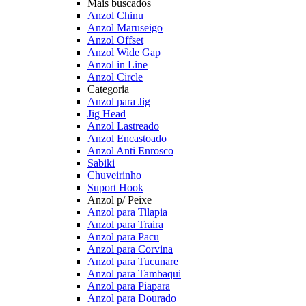
Mais buscados
Anzol Chinu
Anzol Maruseigo
Anzol Offset
Anzol Wide Gap
Anzol in Line
Anzol Circle
Categoria
Anzol para Jig
Jig Head
Anzol Lastreado
Anzol Encastoado
Anzol Anti Enrosco
Sabiki
Chuveirinho
Suport Hook
Anzol p/ Peixe
Anzol para Tilapia
Anzol para Traira
Anzol para Pacu
Anzol para Corvina
Anzol para Tucunare
Anzol para Tambaqui
Anzol para Piapara
Anzol para Dourado