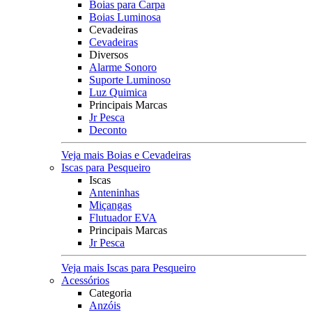
Boias para Carpa
Boias Luminosa
Cevadeiras
Cevadeiras
Diversos
Alarme Sonoro
Suporte Luminoso
Luz Quimica
Principais Marcas
Jr Pesca
Deconto
Veja mais Boias e Cevadeiras
Iscas para Pesqueiro
Iscas
Anteninhas
Miçangas
Flutuador EVA
Principais Marcas
Jr Pesca
Veja mais Iscas para Pesqueiro
Acessórios
Categoria
Anzóis