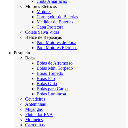
Cinta Amarração
Motores Elétricos
Motores
Carregador de Baterias
Medidor de Baterias
Capa Protetora
Colete Salva Vidas
Hélice de Reposição
Para Motores de Popa
Para Motores Elétricos
Pesqueiro
Boias
Boias de Arremesso
Boias Mini Torpedo
Boias Torpedo
Boias Pão
Boias Guia
Boias para Carpa
Boias Luminosa
Cevadeiras
Anteninhas
Miçangas
Flutuador EVA
Molinetes
Carretilhas