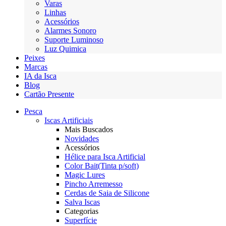
Varas
Linhas
Acessórios
Alarmes Sonoro
Suporte Luminoso
Luz Quimica
Peixes
Marcas
IA da Isca
Blog
Cartão Presente
Pesca
Iscas Artificiais
Mais Buscados
Novidades
Acessórios
Hélice para Isca Artificial
Color Bait(Tinta p/soft)
Magic Lures
Pincho Arremesso
Cerdas de Saia de Silicone
Salva Iscas
Categorias
Superfície