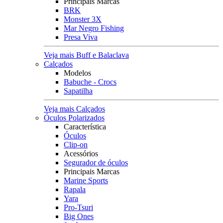
Principais Marcas
BRK
Monster 3X
Mar Negro Fishing
Presa Viva
Veja mais Buff e Balaclava
Calçados
Modelos
Babuche - Crocs
Sapatilha
Veja mais Calçados
Óculos Polarizados
Característica
Óculos
Clip-on
Acessórios
Segurador de óculos
Principais Marcas
Marine Sports
Rapala
Yara
Pro-Tsuri
Big Ones