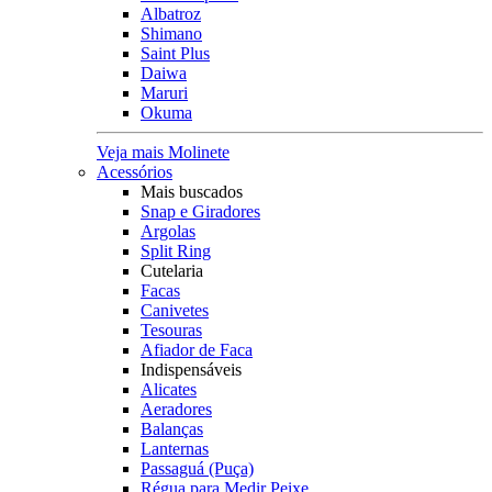
Albatroz
Shimano
Saint Plus
Daiwa
Maruri
Okuma
Veja mais Molinete
Acessórios
Mais buscados
Snap e Giradores
Argolas
Split Ring
Cutelaria
Facas
Canivetes
Tesouras
Afiador de Faca
Indispensáveis
Alicates
Aeradores
Balanças
Lanternas
Passaguá (Puça)
Régua para Medir Peixe