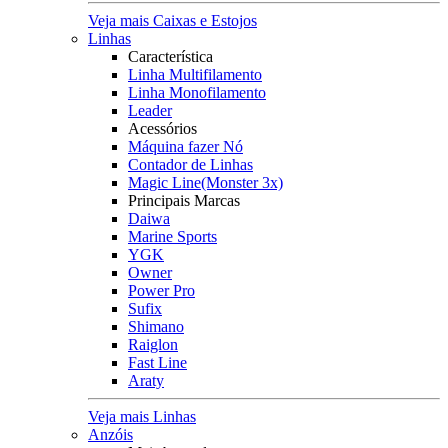
Veja mais Caixas e Estojos
Linhas
Característica
Linha Multifilamento
Linha Monofilamento
Leader
Acessórios
Máquina fazer Nó
Contador de Linhas
Magic Line(Monster 3x)
Principais Marcas
Daiwa
Marine Sports
YGK
Owner
Power Pro
Sufix
Shimano
Raiglon
Fast Line
Araty
Veja mais Linhas
Anzóis