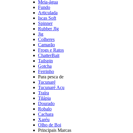
Meia-água
Fundo
Articulada
Iscas Soft
Spinner
Rubber JIg
Jig
Colheres
Camarão
Frogs e Ratos
ChatterBait
Tailspin
Gotcha
Ferrinho
Para pesca de
Tucunaré
Tucunaré Açu
Traíra
Tilápia
Dourado
Robalo
Cachara
Xaréu
Olho de Boi
Principais Marcas