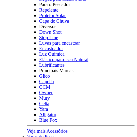
Para o Pescador
Repelente
Protetor Solar
Capa de Chuva
Diversos
Down Shot
Stop Line
Luvas para encastoar
Encastoador
Luz Química
Elástico para Isca Natural
Lubrificantes
Principais Marcas
Glico
Capella
CCM
Owner
Mury
Celta
Yara
Alligator
Blue Fox
Veja mais Acessórios
Varas de Pesca