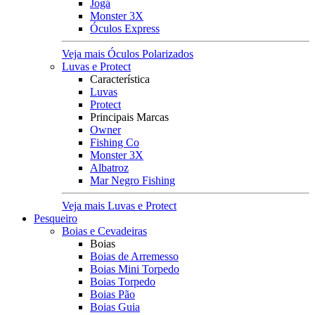
Jogá
Monster 3X
Óculos Express
Veja mais Óculos Polarizados
Luvas e Protect
Característica
Luvas
Protect
Principais Marcas
Owner
Fishing Co
Monster 3X
Albatroz
Mar Negro Fishing
Veja mais Luvas e Protect
Pesqueiro
Boias e Cevadeiras
Boias
Boias de Arremesso
Boias Mini Torpedo
Boias Torpedo
Boias Pão
Boias Guia