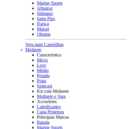
Marine Sports
Albatroz
Shimano
Saint Plus
Daiwa
Maruri
Okuma
Veja mais Carretilhas
Molinete
Característica
Micro
Leve
Médio
Pesado
Praia
Spincast
Kit com Molinete
Molinete e Vara
Acessórios
Lubrificantes
Capa Protetora
Principais Marcas
Rapala
Marine Sports