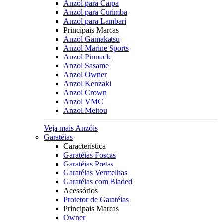
Anzol para Carpa
Anzol para Curimba
Anzol para Lambari
Principais Marcas
Anzol Gamakatsu
Anzol Marine Sports
Anzol Pinnacle
Anzol Sasame
Anzol Owner
Anzol Kenzaki
Anzol Crown
Anzol VMC
Anzol Meitou
Veja mais Anzóis
Garatéias
Característica
Garatéias Foscas
Garatéias Pretas
Garatéias Vermelhas
Garatéias com Bladed
Acessórios
Protetor de Garatéias
Principais Marcas
Owner