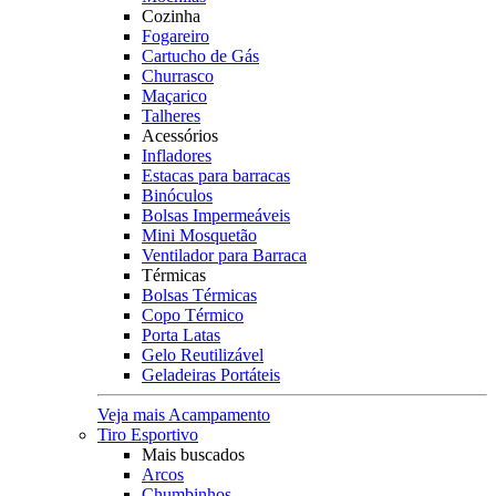
Cozinha
Fogareiro
Cartucho de Gás
Churrasco
Maçarico
Talheres
Acessórios
Infladores
Estacas para barracas
Binóculos
Bolsas Impermeáveis
Mini Mosquetão
Ventilador para Barraca
Térmicas
Bolsas Térmicas
Copo Térmico
Porta Latas
Gelo Reutilizável
Geladeiras Portáteis
Veja mais Acampamento
Tiro Esportivo
Mais buscados
Arcos
Chumbinhos