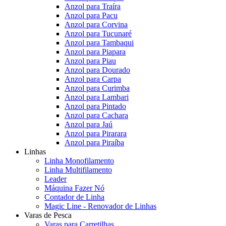
Anzol para Traíra
Anzol para Pacu
Anzol para Corvina
Anzol para Tucunaré
Anzol para Tambaqui
Anzol para Piapara
Anzol para Piau
Anzol para Dourado
Anzol para Carpa
Anzol para Curimba
Anzol para Lambari
Anzol para Pintado
Anzol para Cachara
Anzol para Jaú
Anzol para Pirarara
Anzol para Piraíba
Linhas
Linha Monofilamento
Linha Multifilamento
Leader
Máquina Fazer Nó
Contador de Linha
Magic Line - Renovador de Linhas
Varas de Pesca
Varas para Carretilhas