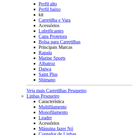
Perfil alto
Perfil baixo
kit
Carretilha e Vara
Acessórios
Lubrificantes
Capa Protetora
Bolsa para Carretilhas
Principais Marcas
Rapala
Marine Sports
Albatroz
Daiwa
Saint Plus
Shimano
Veja mais Carretilhas Pesqueiro
Linhas Pesqueiro
Característica
Multifilamento
Monofilamento
Leader
Acessórios
Máquina fazer Nó
Contador de Linhas