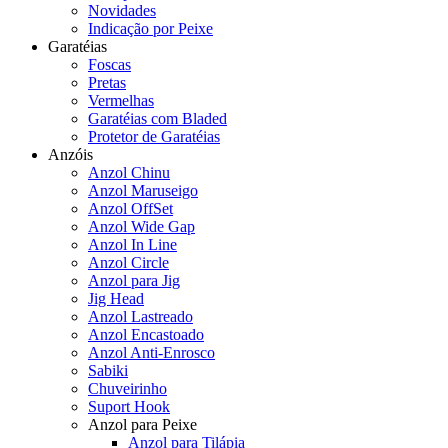
Novidades
Indicação por Peixe
Garatéias
Foscas
Pretas
Vermelhas
Garatéias com Bladed
Protetor de Garatéias
Anzóis
Anzol Chinu
Anzol Maruseigo
Anzol OffSet
Anzol Wide Gap
Anzol In Line
Anzol Circle
Anzol para Jig
Jig Head
Anzol Lastreado
Anzol Encastoado
Anzol Anti-Enrosco
Sabiki
Chuveirinho
Suport Hook
Anzol para Peixe
Anzol para Tilápia