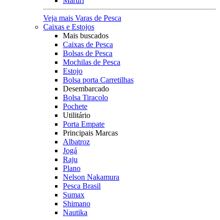
Maruri
Veja mais Varas de Pesca
Caixas e Estojos
Mais buscados
Caixas de Pesca
Bolsas de Pesca
Mochilas de Pesca
Estojo
Bolsa porta Carretilhas
Desembarcado
Bolsa Tiracolo
Pochete
Utilitário
Porta Empate
Principais Marcas
Albatroz
Jogá
Raju
Plano
Nelson Nakamura
Pesca Brasil
Sumax
Shimano
Nautika