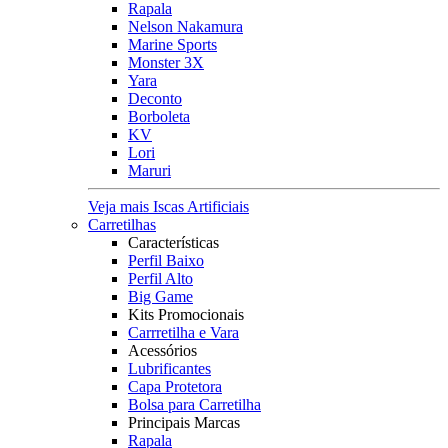
Rapala
Nelson Nakamura
Marine Sports
Monster 3X
Yara
Deconto
Borboleta
KV
Lori
Maruri
Veja mais Iscas Artificiais
Carretilhas
Características
Perfil Baixo
Perfil Alto
Big Game
Kits Promocionais
Carrretilha e Vara
Acessórios
Lubrificantes
Capa Protetora
Bolsa para Carretilha
Principais Marcas
Rapala