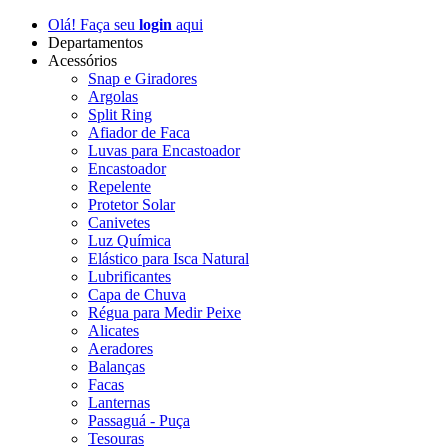
Olá! Faça seu
login
aqui
Departamentos
Acessórios
Snap e Giradores
Argolas
Split Ring
Afiador de Faca
Luvas para Encastoador
Encastoador
Repelente
Protetor Solar
Canivetes
Luz Química
Elástico para Isca Natural
Lubrificantes
Capa de Chuva
Régua para Medir Peixe
Alicates
Aeradores
Balanças
Facas
Lanternas
Passaguá - Puça
Tesouras