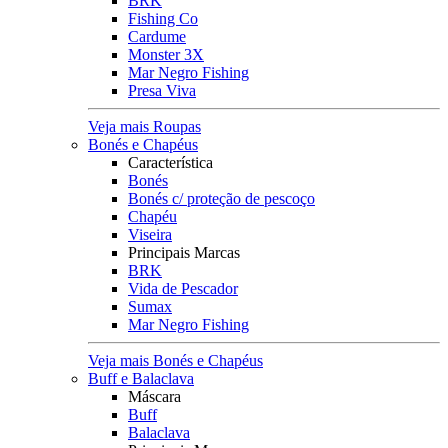
BRK
Fishing Co
Cardume
Monster 3X
Mar Negro Fishing
Presa Viva
Veja mais Roupas
Bonés e Chapéus
Característica
Bonés
Bonés c/ proteção de pescoço
Chapéu
Viseira
Principais Marcas
BRK
Vida de Pescador
Sumax
Mar Negro Fishing
Veja mais Bonés e Chapéus
Buff e Balaclava
Máscara
Buff
Balaclava