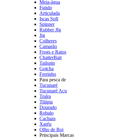
Meia-água
Fundo
Articulada
Iscas Soft
Spinner
Rubber JIg
Jig
Colheres
Camarão
Frogs e Ratos
ChatterBait
Tailspin
Gotcha
Ferrinho
Para pesca de
Tucunaré
Tucunaré Açu
Traíra
Tilápia
Dourado
Robalo
Cachara
Xaréu
Olho de Boi
Principais Marcas