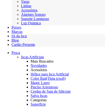
Varas
Linhas
Acessórios
Alarmes Sonoro
Suporte Luminoso
Luz Quimica
Peixes
Marcas
IA da Isca
Blog
Cartão Presente
Pesca
Iscas Artificiais
Mais Buscados
Novidades
Acessórios
Hélice para Isca Artificial
Color Bait(Tinta p/soft)
Magic Lures
Pincho Arremesso
Cerdas de Saia de Silicone
Salva Iscas
Categorias
Superfície