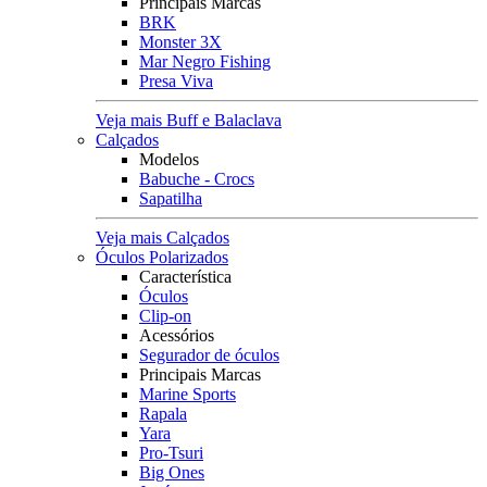
Principais Marcas
BRK
Monster 3X
Mar Negro Fishing
Presa Viva
Veja mais Buff e Balaclava
Calçados
Modelos
Babuche - Crocs
Sapatilha
Veja mais Calçados
Óculos Polarizados
Característica
Óculos
Clip-on
Acessórios
Segurador de óculos
Principais Marcas
Marine Sports
Rapala
Yara
Pro-Tsuri
Big Ones