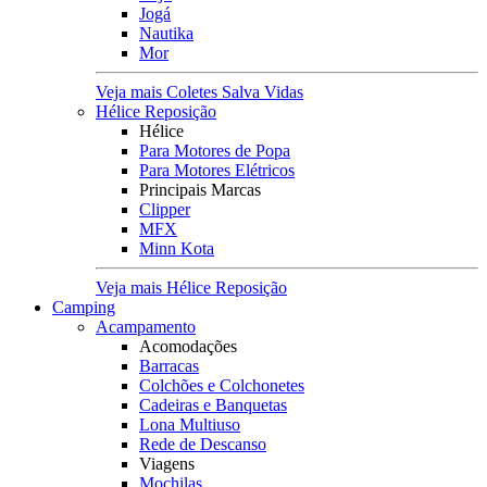
Jogá
Nautika
Mor
Veja mais Coletes Salva Vidas
Hélice Reposição
Hélice
Para Motores de Popa
Para Motores Elétricos
Principais Marcas
Clipper
MFX
Minn Kota
Veja mais Hélice Reposição
Camping
Acampamento
Acomodações
Barracas
Colchões e Colchonetes
Cadeiras e Banquetas
Lona Multiuso
Rede de Descanso
Viagens
Mochilas