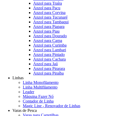
Anzol para Traíra
Anzol para Pacu
Anzol para Corvina
Anzol para Tucunaré
Anzol para Tambaqui
Anzol para Piapara
Anzol para Piau
Anzol para Dourado
Anzol para Carpa
Anzol para Curimba
Anzol para Lambari
Anzol para Pintado
Anzol para Cachara
Anzol para Jaú
Anzol para Pirarara
Anzol para Piraíba
Linhas
Linha Monofilamento
Linha Multifilamento
Leader
Máquina Fazer Nó
Contador de Linha
Magic Line - Renovador de Linhas
Varas de Pesca
Varas para Carretilhas