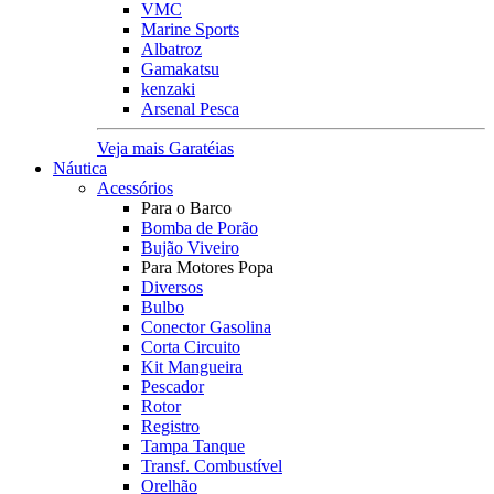
VMC
Marine Sports
Albatroz
Gamakatsu
kenzaki
Arsenal Pesca
Veja mais Garatéias
Náutica
Acessórios
Para o Barco
Bomba de Porão
Bujão Viveiro
Para Motores Popa
Diversos
Bulbo
Conector Gasolina
Corta Circuito
Kit Mangueira
Pescador
Rotor
Registro
Tampa Tanque
Transf. Combustível
Orelhão