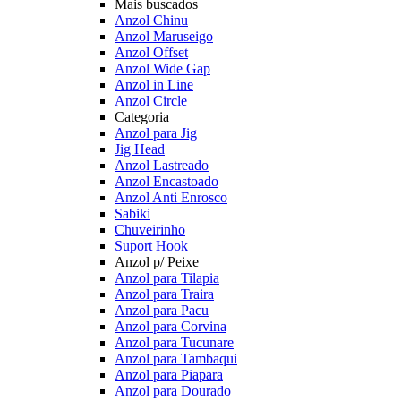
Mais buscados
Anzol Chinu
Anzol Maruseigo
Anzol Offset
Anzol Wide Gap
Anzol in Line
Anzol Circle
Categoria
Anzol para Jig
Jig Head
Anzol Lastreado
Anzol Encastoado
Anzol Anti Enrosco
Sabiki
Chuveirinho
Suport Hook
Anzol p/ Peixe
Anzol para Tilapia
Anzol para Traira
Anzol para Pacu
Anzol para Corvina
Anzol para Tucunare
Anzol para Tambaqui
Anzol para Piapara
Anzol para Dourado