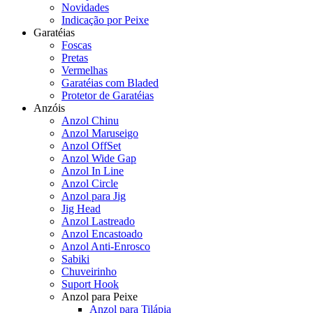
Novidades
Indicação por Peixe
Garatéias
Foscas
Pretas
Vermelhas
Garatéias com Bladed
Protetor de Garatéias
Anzóis
Anzol Chinu
Anzol Maruseigo
Anzol OffSet
Anzol Wide Gap
Anzol In Line
Anzol Circle
Anzol para Jig
Jig Head
Anzol Lastreado
Anzol Encastoado
Anzol Anti-Enrosco
Sabiki
Chuveirinho
Suport Hook
Anzol para Peixe
Anzol para Tilápia