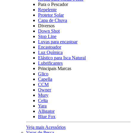
Para o Pescador
Repelente
Protetor Solar
Capa de Chuva
Diversos
Down Shot
Stop Line
Luvas para encastoar
Encastoador
Luz Química
Elástico para Isca Natural
Lubrificantes
Principais Marcas
Glico
Capella
CCM
Owner
Mury
Celta
Yara
Alligator
Blue Fox
Veja mais Acessórios
Varas de Pesca