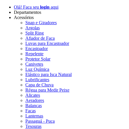
Olá! Faça seu
login
aqui
Departamentos
Acessórios
Snap e Giradores
Argolas
Split Ring
Afiador de Faca
Luvas para Encastoador
Encastoador
Repelente
Protetor Solar
Canivetes
Luz Química
Elástico para Isca Natural
Lubrificantes
Capa de Chuva
Régua para Medir Peixe
Alicates
Aeradores
Balanças
Facas
Lanternas
Passaguá - Puça
Tesouras