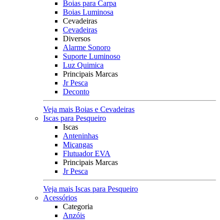
Boias para Carpa
Boias Luminosa
Cevadeiras
Cevadeiras
Diversos
Alarme Sonoro
Suporte Luminoso
Luz Quimica
Principais Marcas
Jr Pesca
Deconto
Veja mais Boias e Cevadeiras
Iscas para Pesqueiro
Iscas
Anteninhas
Miçangas
Flutuador EVA
Principais Marcas
Jr Pesca
Veja mais Iscas para Pesqueiro
Acessórios
Categoria
Anzóis