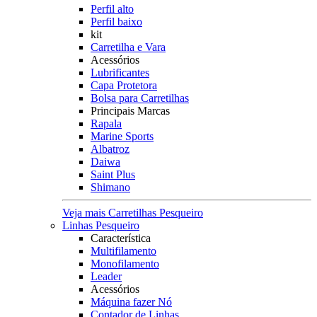
Perfil alto
Perfil baixo
kit
Carretilha e Vara
Acessórios
Lubrificantes
Capa Protetora
Bolsa para Carretilhas
Principais Marcas
Rapala
Marine Sports
Albatroz
Daiwa
Saint Plus
Shimano
Veja mais Carretilhas Pesqueiro
Linhas Pesqueiro
Característica
Multifilamento
Monofilamento
Leader
Acessórios
Máquina fazer Nó
Contador de Linhas