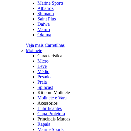
Marine Sports
Albatroz
Shimano
Saint Plus
Daiwa
Maruri
Okuma
Veja mais Carretilhas
Molinete
Característica
Micro
Leve
Médio
Pesado
Praia
Spincast
Kit com Molinete
Molinete e Vara
Acessórios
Lubrificantes
Capa Protetora
Principais Marcas
Rapala
Marine Sports