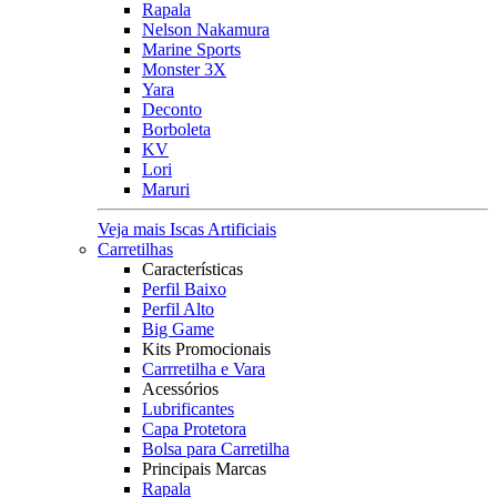
Rapala
Nelson Nakamura
Marine Sports
Monster 3X
Yara
Deconto
Borboleta
KV
Lori
Maruri
Veja mais Iscas Artificiais
Carretilhas
Características
Perfil Baixo
Perfil Alto
Big Game
Kits Promocionais
Carrretilha e Vara
Acessórios
Lubrificantes
Capa Protetora
Bolsa para Carretilha
Principais Marcas
Rapala