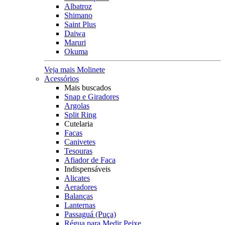
Albatroz
Shimano
Saint Plus
Daiwa
Maruri
Okuma
Veja mais Molinete
Acessórios
Mais buscados
Snap e Giradores
Argolas
Split Ring
Cutelaria
Facas
Canivetes
Tesouras
Afiador de Faca
Indispensáveis
Alicates
Aeradores
Balanças
Lanternas
Passaguá (Puça)
Régua para Medir Peixe