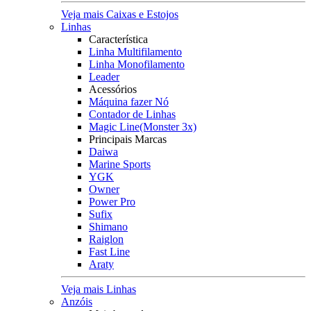
Veja mais Caixas e Estojos
Linhas
Característica
Linha Multifilamento
Linha Monofilamento
Leader
Acessórios
Máquina fazer Nó
Contador de Linhas
Magic Line(Monster 3x)
Principais Marcas
Daiwa
Marine Sports
YGK
Owner
Power Pro
Sufix
Shimano
Raiglon
Fast Line
Araty
Veja mais Linhas
Anzóis