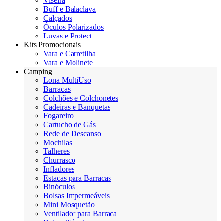
Viseira
Buff e Balaclava
Calçados
Óculos Polarizados
Luvas e Protect
Kits Promocionais
Vara e Carretilha
Vara e Molinete
Camping
Lona MultiUso
Barracas
Colchões e Colchonetes
Cadeiras e Banquetas
Fogareiro
Cartucho de Gás
Rede de Descanso
Mochilas
Talheres
Churrasco
Infladores
Estacas para Barracas
Binóculos
Bolsas Impermeáveis
Mini Mosquetão
Ventilador para Barraca