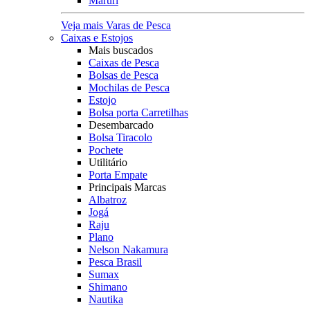
Maruri
Veja mais Varas de Pesca
Caixas e Estojos
Mais buscados
Caixas de Pesca
Bolsas de Pesca
Mochilas de Pesca
Estojo
Bolsa porta Carretilhas
Desembarcado
Bolsa Tiracolo
Pochete
Utilitário
Porta Empate
Principais Marcas
Albatroz
Jogá
Raju
Plano
Nelson Nakamura
Pesca Brasil
Sumax
Shimano
Nautika