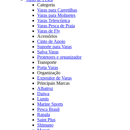
Categoria
Varas para Carretilhas
Varas para Molinetes
Varas Telescópica
Varas Pesca de Praia
Varas de Fly
Acessórios
Cinto de Apoio
Suporte para Varas
Salva Varas
Protetores e organizador
Transporte
Porta Varas
Organização
Expositor de Varas
Principais Marcas
Albatroz
Daiwa
Lumis
Marine Sports
Pesca Brasil
Rapala
Saint Plus
Shimano