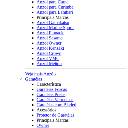
Anzol para Carpa
Anzol para Curimba
Anzol para Lambari
Principais Marcas
Anzol Gamakatsu
Anzol Marine Sports
Anzol Pinnacle
Anzol Sasame
Anzol Owner
Anzol Kenzaki
Anzol Crown
Anzol VMC
Anzol Meitou
Veja mais Anzóis
Garatéias
Característica
Garatéias Foscas
Garatéias Pretas
Garatéias Vermelhas
Garatéias com Bladed
Acessórios
Protetor de Garatéias
Principais Marcas
Owner