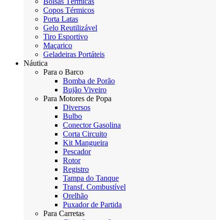
Bolsas Térmicas
Copos Térmicos
Porta Latas
Gelo Reutilizável
Tiro Esportivo
Maçarico
Geladeiras Portáteis
Náutica
Para o Barco
Bomba de Porão
Bujão Viveiro
Para Motores de Popa
Diversos
Bulbo
Conector Gasolina
Corta Circuito
Kit Mangueira
Pescador
Rotor
Registro
Tampa do Tanque
Transf. Combustível
Orelhão
Puxador de Partida
Para Carretas