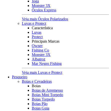
Jogá
Monster 3X
Óculos Express
Veja mais Óculos Polarizados
Luvas e Protect
Característica
Luvas
Protect
Principais Marcas
Owner
Fishing Co
Monster 3X
Albatroz
Mar Negro Fishing
Veja mais Luvas e Protect
Pesqueiro
Boias e Cevadeiras
Boias
Boias de Arremesso
Boias Mini Torpedo
Boias Torpedo
Boias Pão
Boias Guia