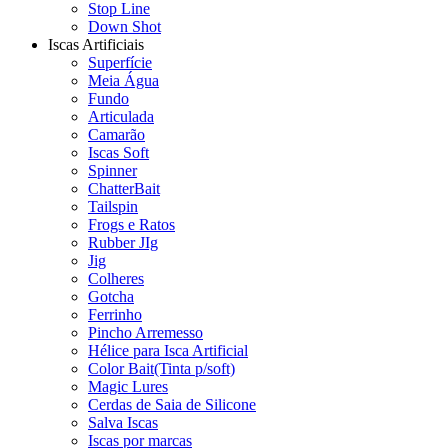
Stop Line
Down Shot
Iscas Artificiais
Superfície
Meia Água
Fundo
Articulada
Camarão
Iscas Soft
Spinner
ChatterBait
Tailspin
Frogs e Ratos
Rubber JIg
Jig
Colheres
Gotcha
Ferrinho
Pincho Arremesso
Hélice para Isca Artificial
Color Bait(Tinta p/soft)
Magic Lures
Cerdas de Saia de Silicone
Salva Iscas
Iscas por marcas