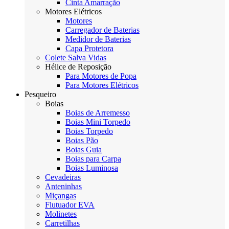
Cinta Amarração
Motores Elétricos
Motores
Carregador de Baterias
Medidor de Baterias
Capa Protetora
Colete Salva Vidas
Hélice de Reposição
Para Motores de Popa
Para Motores Elétricos
Pesqueiro
Boias
Boias de Arremesso
Boias Mini Torpedo
Boias Torpedo
Boias Pão
Boias Guia
Boias para Carpa
Boias Luminosa
Cevadeiras
Anteninhas
Miçangas
Flutuador EVA
Molinetes
Carretilhas