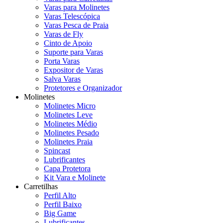
Varas para Molinetes
Varas Telescópica
Varas Pesca de Praia
Varas de Fly
Cinto de Apoio
Suporte para Varas
Porta Varas
Expositor de Varas
Salva Varas
Protetores e Organizador
Molinetes
Molinetes Micro
Molinetes Leve
Molinetes Médio
Molinetes Pesado
Molinetes Praia
Spincast
Lubrificantes
Capa Protetora
Kit Vara e Molinete
Carretilhas
Perfil Alto
Perfil Baixo
Big Game
Lubrificantes