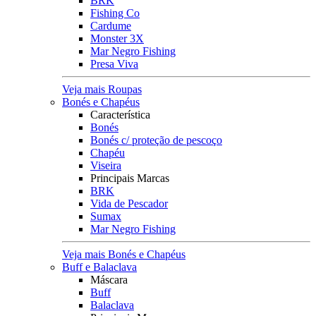
BRK
Fishing Co
Cardume
Monster 3X
Mar Negro Fishing
Presa Viva
Veja mais Roupas
Bonés e Chapéus
Característica
Bonés
Bonés c/ proteção de pescoço
Chapéu
Viseira
Principais Marcas
BRK
Vida de Pescador
Sumax
Mar Negro Fishing
Veja mais Bonés e Chapéus
Buff e Balaclava
Máscara
Buff
Balaclava