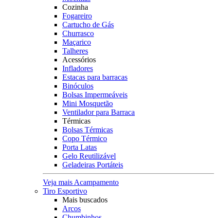
Cozinha
Fogareiro
Cartucho de Gás
Churrasco
Maçarico
Talheres
Acessórios
Infladores
Estacas para barracas
Binóculos
Bolsas Impermeáveis
Mini Mosquetão
Ventilador para Barraca
Térmicas
Bolsas Térmicas
Copo Térmico
Porta Latas
Gelo Reutilizável
Geladeiras Portáteis
Veja mais Acampamento
Tiro Esportivo
Mais buscados
Arcos
Chumbinhos