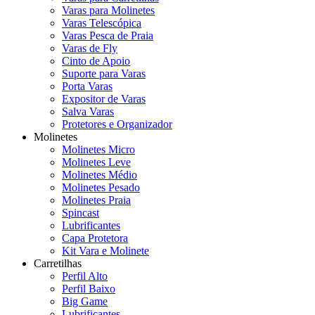
Varas para Molinetes
Varas Telescópica
Varas Pesca de Praia
Varas de Fly
Cinto de Apoio
Suporte para Varas
Porta Varas
Expositor de Varas
Salva Varas
Protetores e Organizador
Molinetes
Molinetes Micro
Molinetes Leve
Molinetes Médio
Molinetes Pesado
Molinetes Praia
Spincast
Lubrificantes
Capa Protetora
Kit Vara e Molinete
Carretilhas
Perfil Alto
Perfil Baixo
Big Game
Lubrificantes