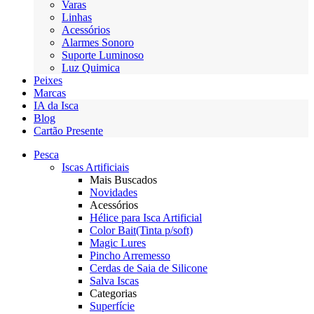
Varas
Linhas
Acessórios
Alarmes Sonoro
Suporte Luminoso
Luz Quimica
Peixes
Marcas
IA da Isca
Blog
Cartão Presente
Pesca
Iscas Artificiais
Mais Buscados
Novidades
Acessórios
Hélice para Isca Artificial
Color Bait(Tinta p/soft)
Magic Lures
Pincho Arremesso
Cerdas de Saia de Silicone
Salva Iscas
Categorias
Superfície