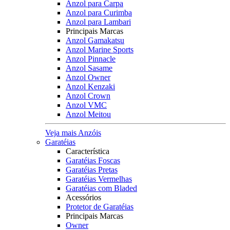
Anzol para Carpa
Anzol para Curimba
Anzol para Lambari
Principais Marcas
Anzol Gamakatsu
Anzol Marine Sports
Anzol Pinnacle
Anzol Sasame
Anzol Owner
Anzol Kenzaki
Anzol Crown
Anzol VMC
Anzol Meitou
Veja mais Anzóis
Garatéias
Característica
Garatéias Foscas
Garatéias Pretas
Garatéias Vermelhas
Garatéias com Bladed
Acessórios
Protetor de Garatéias
Principais Marcas
Owner