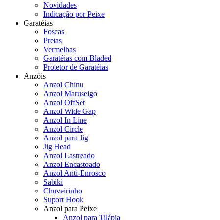
Novidades
Indicação por Peixe
Garatéias
Foscas
Pretas
Vermelhas
Garatéias com Bladed
Protetor de Garatéias
Anzóis
Anzol Chinu
Anzol Maruseigo
Anzol OffSet
Anzol Wide Gap
Anzol In Line
Anzol Circle
Anzol para Jig
Jig Head
Anzol Lastreado
Anzol Encastoado
Anzol Anti-Enrosco
Sabiki
Chuveirinho
Suport Hook
Anzol para Peixe
Anzol para Tilápia