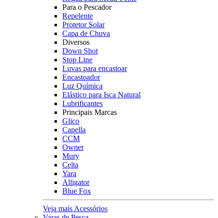
Para o Pescador
Repelente
Protetor Solar
Capa de Chuva
Diversos
Down Shot
Stop Line
Luvas para encastoar
Encastoador
Luz Química
Elástico para Isca Natural
Lubrificantes
Principais Marcas
Glico
Capella
CCM
Owner
Mury
Celta
Yara
Alligator
Blue Fox
Veja mais Acessórios
Varas de Pesca