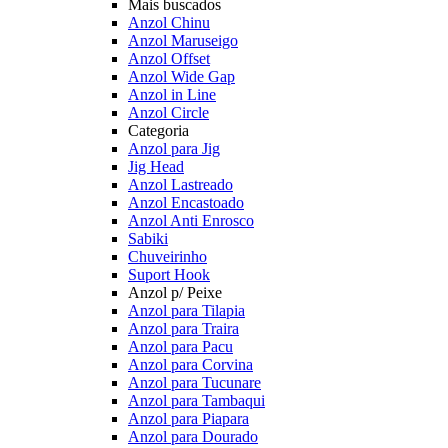
Mais buscados
Anzol Chinu
Anzol Maruseigo
Anzol Offset
Anzol Wide Gap
Anzol in Line
Anzol Circle
Categoria
Anzol para Jig
Jig Head
Anzol Lastreado
Anzol Encastoado
Anzol Anti Enrosco
Sabiki
Chuveirinho
Suport Hook
Anzol p/ Peixe
Anzol para Tilapia
Anzol para Traira
Anzol para Pacu
Anzol para Corvina
Anzol para Tucunare
Anzol para Tambaqui
Anzol para Piapara
Anzol para Dourado