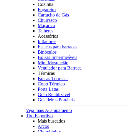
Cozinha
Fogareiro
Cartucho de Gás
Churrasco
Maçarico
Talheres
Acessórios
Infladores
Estacas para barracas
Binóculos
Bolsas Impermeáveis
Mini Mosquetão
Ventilador para Barraca
Térmicas
Bolsas Térmicas
Copo Térmico
Porta Latas
Gelo Reutilizável
Geladeiras Portáteis
Veja mais Acampamento
Tiro Esportivo
Mais buscados
Arcos
Chumbinhos