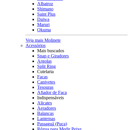
Albatroz
Shimano
Saint Plus
Daiwa
Maruri
Okuma
Veja mais Molinete
Acessórios
Mais buscados
Snap e Giradores
Argolas
Split Ring
Cutelaria
Facas
Canivetes
Tesouras
Afiador de Faca
Indispensáveis
Alicates
Aeradores
Balanças
Lanternas
Passaguá (Puça)
Régua para Medir Peixe