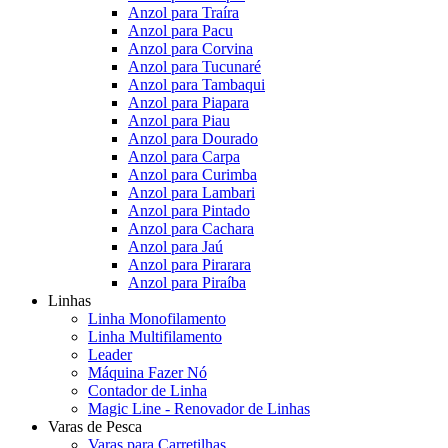
Anzol para Traíra
Anzol para Pacu
Anzol para Corvina
Anzol para Tucunaré
Anzol para Tambaqui
Anzol para Piapara
Anzol para Piau
Anzol para Dourado
Anzol para Carpa
Anzol para Curimba
Anzol para Lambari
Anzol para Pintado
Anzol para Cachara
Anzol para Jaú
Anzol para Pirarara
Anzol para Piraíba
Linhas
Linha Monofilamento
Linha Multifilamento
Leader
Máquina Fazer Nó
Contador de Linha
Magic Line - Renovador de Linhas
Varas de Pesca
Varas para Carretilhas