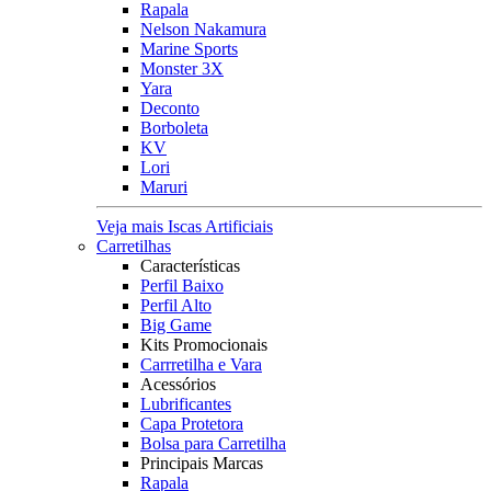
Rapala
Nelson Nakamura
Marine Sports
Monster 3X
Yara
Deconto
Borboleta
KV
Lori
Maruri
Veja mais Iscas Artificiais
Carretilhas
Características
Perfil Baixo
Perfil Alto
Big Game
Kits Promocionais
Carrretilha e Vara
Acessórios
Lubrificantes
Capa Protetora
Bolsa para Carretilha
Principais Marcas
Rapala