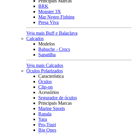
Principais Marcas
BRK
Monster 3X
Mar Negro Fishing
Presa Viva
Veja mais Buff e Balaclava
Calçados
Modelos
Babuche - Crocs
Sapatilha
Veja mais Calçados
Óculos Polarizados
Característica
Óculos
Clip-on
Acessórios
Segurador de óculos
Principais Marcas
Marine Sports
Rapala
Yara
Pro-Tsuri
Big Ones