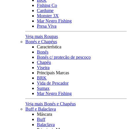
BRK
Fishing Co
Cardume
Monster 3X
Mar Negro Fishing
Presa Viva
Veja mais Roupas
Bonés e Chapéus
Característica
Bonés
Bonés c/ proteção de pescoço
Chapéu
Viseira
Principais Marcas
BRK
Vida de Pescador
Sumax
Mar Negro Fishing
Veja mais Bonés e Chapéus
Buff e Balaclava
Máscara
Buff
Balaclava