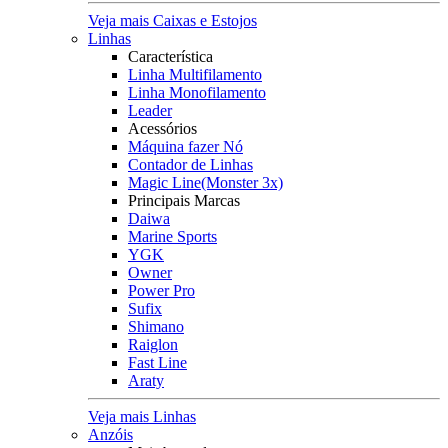
Veja mais Caixas e Estojos
Linhas
Característica
Linha Multifilamento
Linha Monofilamento
Leader
Acessórios
Máquina fazer Nó
Contador de Linhas
Magic Line(Monster 3x)
Principais Marcas
Daiwa
Marine Sports
YGK
Owner
Power Pro
Sufix
Shimano
Raiglon
Fast Line
Araty
Veja mais Linhas
Anzóis