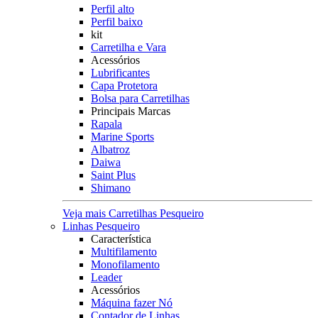
Perfil alto
Perfil baixo
kit
Carretilha e Vara
Acessórios
Lubrificantes
Capa Protetora
Bolsa para Carretilhas
Principais Marcas
Rapala
Marine Sports
Albatroz
Daiwa
Saint Plus
Shimano
Veja mais Carretilhas Pesqueiro
Linhas Pesqueiro
Característica
Multifilamento
Monofilamento
Leader
Acessórios
Máquina fazer Nó
Contador de Linhas