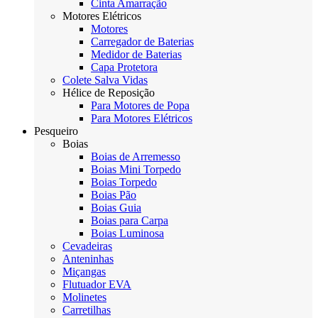
Cinta Amarração
Motores Elétricos
Motores
Carregador de Baterias
Medidor de Baterias
Capa Protetora
Colete Salva Vidas
Hélice de Reposição
Para Motores de Popa
Para Motores Elétricos
Pesqueiro
Boias
Boias de Arremesso
Boias Mini Torpedo
Boias Torpedo
Boias Pão
Boias Guia
Boias para Carpa
Boias Luminosa
Cevadeiras
Anteninhas
Miçangas
Flutuador EVA
Molinetes
Carretilhas