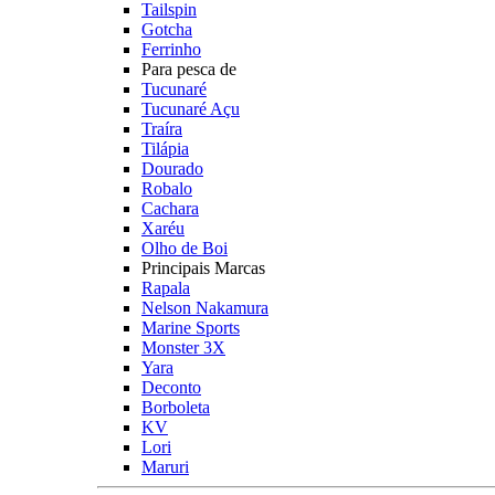
Tailspin
Gotcha
Ferrinho
Para pesca de
Tucunaré
Tucunaré Açu
Traíra
Tilápia
Dourado
Robalo
Cachara
Xaréu
Olho de Boi
Principais Marcas
Rapala
Nelson Nakamura
Marine Sports
Monster 3X
Yara
Deconto
Borboleta
KV
Lori
Maruri