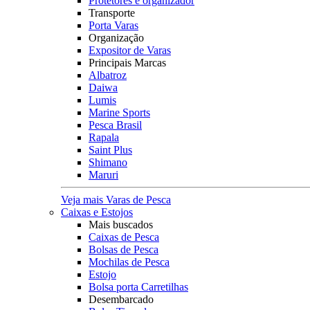
Protetores e organizador
Transporte
Porta Varas
Organização
Expositor de Varas
Principais Marcas
Albatroz
Daiwa
Lumis
Marine Sports
Pesca Brasil
Rapala
Saint Plus
Shimano
Maruri
Veja mais Varas de Pesca
Caixas e Estojos
Mais buscados
Caixas de Pesca
Bolsas de Pesca
Mochilas de Pesca
Estojo
Bolsa porta Carretilhas
Desembarcado