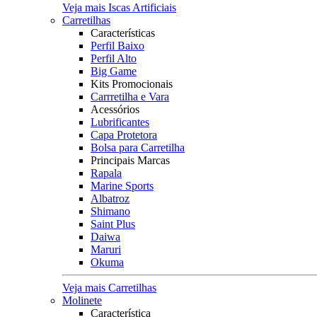
Veja mais Iscas Artificiais
Carretilhas
Características
Perfil Baixo
Perfil Alto
Big Game
Kits Promocionais
Carrretilha e Vara
Acessórios
Lubrificantes
Capa Protetora
Bolsa para Carretilha
Principais Marcas
Rapala
Marine Sports
Albatroz
Shimano
Saint Plus
Daiwa
Maruri
Okuma
Veja mais Carretilhas
Molinete
Característica