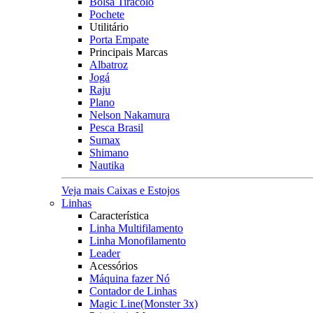
Bolsa Tiracolo
Pochete
Utilitário
Porta Empate
Principais Marcas
Albatroz
Jogá
Raju
Plano
Nelson Nakamura
Pesca Brasil
Sumax
Shimano
Nautika
Veja mais Caixas e Estojos
Linhas
Característica
Linha Multifilamento
Linha Monofilamento
Leader
Acessórios
Máquina fazer Nó
Contador de Linhas
Magic Line(Monster 3x)