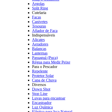
Argolas
Split Ring
Cutelaria
Facas
Canivetes
Tesouras
Afiador de Faca
Indispensáveis
Alicates
Aeradores
Balanças
Lanternas
Passaguá (Puça)
Régua para Medir Peixe
Para o Pescador
Repelente
Protetor Solar
Capa de Chuva
Diversos
Down Shot
Stop Line
Luvas para encastoar
Encastoador
Luz Química
Elástico para Isca Natural