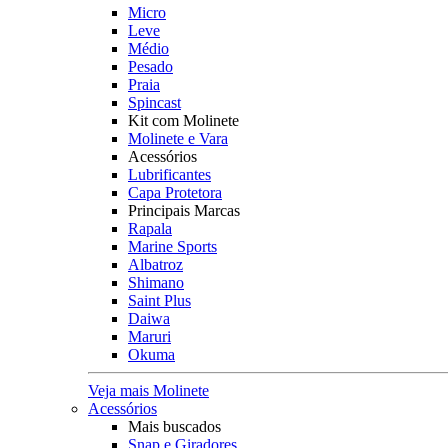
Micro
Leve
Médio
Pesado
Praia
Spincast
Kit com Molinete
Molinete e Vara
Acessórios
Lubrificantes
Capa Protetora
Principais Marcas
Rapala
Marine Sports
Albatroz
Shimano
Saint Plus
Daiwa
Maruri
Okuma
Veja mais Molinete
Acessórios
Mais buscados
Snap e Giradores