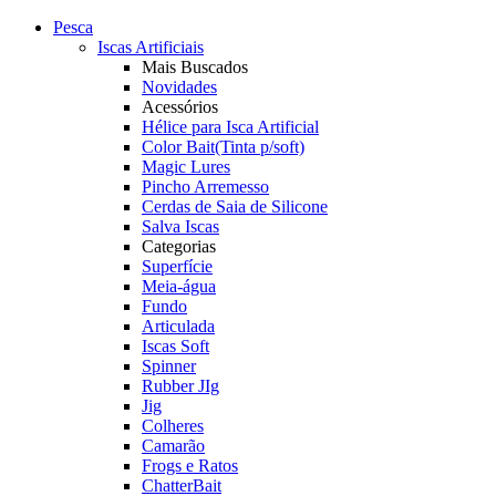
Pesca
Iscas Artificiais
Mais Buscados
Novidades
Acessórios
Hélice para Isca Artificial
Color Bait(Tinta p/soft)
Magic Lures
Pincho Arremesso
Cerdas de Saia de Silicone
Salva Iscas
Categorias
Superfície
Meia-água
Fundo
Articulada
Iscas Soft
Spinner
Rubber JIg
Jig
Colheres
Camarão
Frogs e Ratos
ChatterBait