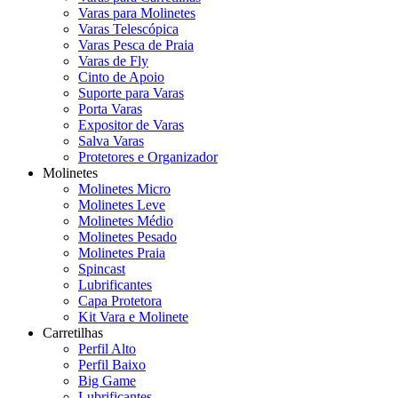
Varas para Molinetes
Varas Telescópica
Varas Pesca de Praia
Varas de Fly
Cinto de Apoio
Suporte para Varas
Porta Varas
Expositor de Varas
Salva Varas
Protetores e Organizador
Molinetes
Molinetes Micro
Molinetes Leve
Molinetes Médio
Molinetes Pesado
Molinetes Praia
Spincast
Lubrificantes
Capa Protetora
Kit Vara e Molinete
Carretilhas
Perfil Alto
Perfil Baixo
Big Game
Lubrificantes