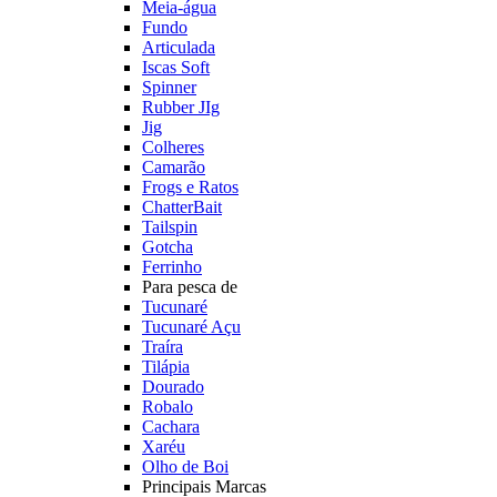
Meia-água
Fundo
Articulada
Iscas Soft
Spinner
Rubber JIg
Jig
Colheres
Camarão
Frogs e Ratos
ChatterBait
Tailspin
Gotcha
Ferrinho
Para pesca de
Tucunaré
Tucunaré Açu
Traíra
Tilápia
Dourado
Robalo
Cachara
Xaréu
Olho de Boi
Principais Marcas