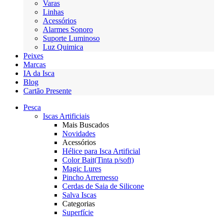
Varas
Linhas
Acessórios
Alarmes Sonoro
Suporte Luminoso
Luz Quimica
Peixes
Marcas
IA da Isca
Blog
Cartão Presente
Pesca
Iscas Artificiais
Mais Buscados
Novidades
Acessórios
Hélice para Isca Artificial
Color Bait(Tinta p/soft)
Magic Lures
Pincho Arremesso
Cerdas de Saia de Silicone
Salva Iscas
Categorias
Superfície