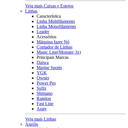
Veja mais Caixas e Estojos
Linhas
Característica
Linha Multifilamento
Linha Monofilamento
Leader
Acessórios
Máquina fazer Nó
Contador de Linhas
Magic Line(Monster 3x)
Principais Marcas
Daiwa
Marine Sports
YGK
Owner
Power Pro
Sufix
Shimano
Raiglon
Fast Line
Araty
Veja mais Linhas
Anzóis