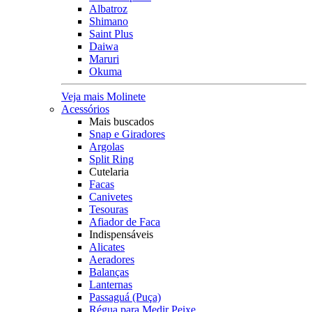
Albatroz
Shimano
Saint Plus
Daiwa
Maruri
Okuma
Veja mais Molinete
Acessórios
Mais buscados
Snap e Giradores
Argolas
Split Ring
Cutelaria
Facas
Canivetes
Tesouras
Afiador de Faca
Indispensáveis
Alicates
Aeradores
Balanças
Lanternas
Passaguá (Puça)
Régua para Medir Peixe