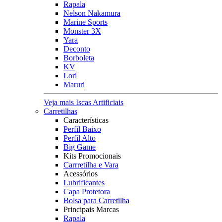
Rapala
Nelson Nakamura
Marine Sports
Monster 3X
Yara
Deconto
Borboleta
KV
Lori
Maruri
Veja mais Iscas Artificiais
Carretilhas
Características
Perfil Baixo
Perfil Alto
Big Game
Kits Promocionais
Carrretilha e Vara
Acessórios
Lubrificantes
Capa Protetora
Bolsa para Carretilha
Principais Marcas
Rapala