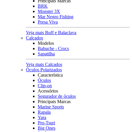
Principais Marcas
BRK
Monster 3X
Mar Negro Fishing
Presa Viva
Veja mais Buff e Balaclava
Calçados
Modelos
Babuche - Crocs
Sapatilha
Veja mais Calçados
Óculos Polarizados
Característica
Óculos
Clip-on
Acessórios
Segurador de óculos
Principais Marcas
Marine Sports
Rapala
Yara
Pro-Tsuri
Big Ones