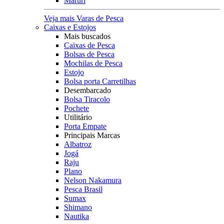
Maruri
Veja mais Varas de Pesca
Caixas e Estojos
Mais buscados
Caixas de Pesca
Bolsas de Pesca
Mochilas de Pesca
Estojo
Bolsa porta Carretilhas
Desembarcado
Bolsa Tiracolo
Pochete
Utilitário
Porta Empate
Principais Marcas
Albatroz
Jogá
Raju
Plano
Nelson Nakamura
Pesca Brasil
Sumax
Shimano
Nautika