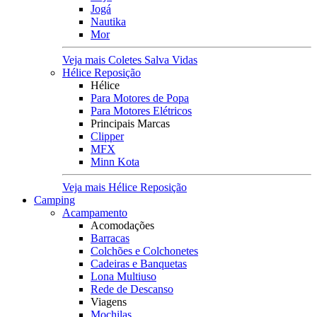
Jogá
Nautika
Mor
Veja mais Coletes Salva Vidas
Hélice Reposição
Hélice
Para Motores de Popa
Para Motores Elétricos
Principais Marcas
Clipper
MFX
Minn Kota
Veja mais Hélice Reposição
Camping
Acampamento
Acomodações
Barracas
Colchões e Colchonetes
Cadeiras e Banquetas
Lona Multiuso
Rede de Descanso
Viagens
Mochilas