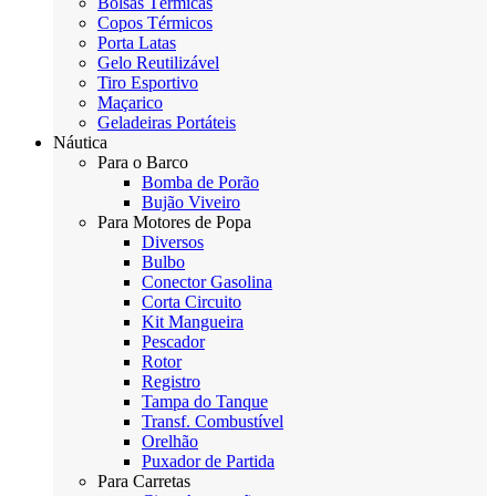
Bolsas Térmicas
Copos Térmicos
Porta Latas
Gelo Reutilizável
Tiro Esportivo
Maçarico
Geladeiras Portáteis
Náutica
Para o Barco
Bomba de Porão
Bujão Viveiro
Para Motores de Popa
Diversos
Bulbo
Conector Gasolina
Corta Circuito
Kit Mangueira
Pescador
Rotor
Registro
Tampa do Tanque
Transf. Combustível
Orelhão
Puxador de Partida
Para Carretas