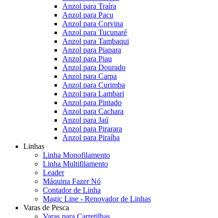
Anzol para Traíra
Anzol para Pacu
Anzol para Corvina
Anzol para Tucunaré
Anzol para Tambaqui
Anzol para Piapara
Anzol para Piau
Anzol para Dourado
Anzol para Carpa
Anzol para Curimba
Anzol para Lambari
Anzol para Pintado
Anzol para Cachara
Anzol para Jaú
Anzol para Pirarara
Anzol para Piraíba
Linhas
Linha Monofilamento
Linha Multifilamento
Leader
Máquina Fazer Nó
Contador de Linha
Magic Line - Renovador de Linhas
Varas de Pesca
Varas para Carretilhas