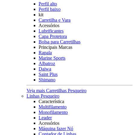
Perfil alto
Perfil baixo
kit
Carretilha e Vara
Acessórios
Lubrificantes
Capa Protetora
Bolsa para Carretilhas
Principais Marcas
Rapala
Marine Sports
Albatroz
Daiwa
Saint Plus
Shimano
Veja mais Carretilhas Pesqueiro
Linhas Pesqueiro
Característica
Multifilamento
Monofilamento
Leader
Acessórios
Máquina fazer Nó
Contador de Linhas