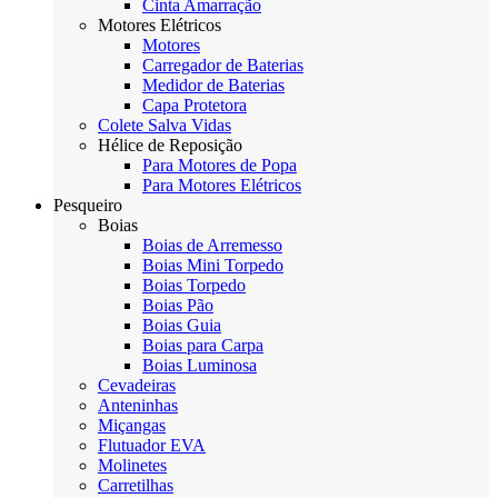
Cinta Amarração
Motores Elétricos
Motores
Carregador de Baterias
Medidor de Baterias
Capa Protetora
Colete Salva Vidas
Hélice de Reposição
Para Motores de Popa
Para Motores Elétricos
Pesqueiro
Boias
Boias de Arremesso
Boias Mini Torpedo
Boias Torpedo
Boias Pão
Boias Guia
Boias para Carpa
Boias Luminosa
Cevadeiras
Anteninhas
Miçangas
Flutuador EVA
Molinetes
Carretilhas