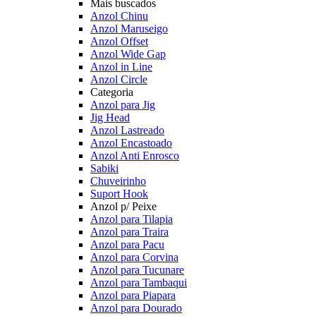
Mais buscados
Anzol Chinu
Anzol Maruseigo
Anzol Offset
Anzol Wide Gap
Anzol in Line
Anzol Circle
Categoria
Anzol para Jig
Jig Head
Anzol Lastreado
Anzol Encastoado
Anzol Anti Enrosco
Sabiki
Chuveirinho
Suport Hook
Anzol p/ Peixe
Anzol para Tilapia
Anzol para Traira
Anzol para Pacu
Anzol para Corvina
Anzol para Tucunare
Anzol para Tambaqui
Anzol para Piapara
Anzol para Dourado