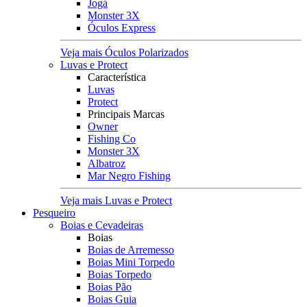
Jogá
Monster 3X
Óculos Express
Veja mais Óculos Polarizados
Luvas e Protect
Característica
Luvas
Protect
Principais Marcas
Owner
Fishing Co
Monster 3X
Albatroz
Mar Negro Fishing
Veja mais Luvas e Protect
Pesqueiro
Boias e Cevadeiras
Boias
Boias de Arremesso
Boias Mini Torpedo
Boias Torpedo
Boias Pão
Boias Guia