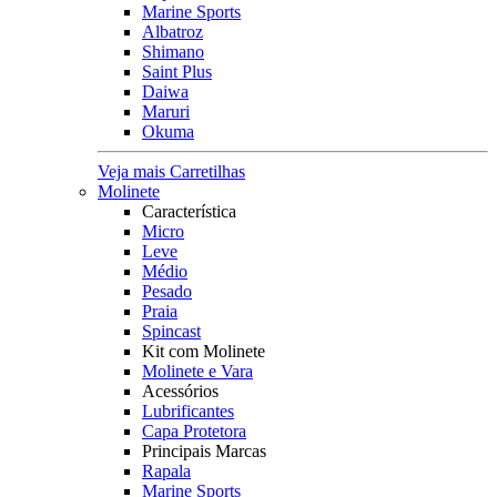
Marine Sports
Albatroz
Shimano
Saint Plus
Daiwa
Maruri
Okuma
Veja mais Carretilhas
Molinete
Característica
Micro
Leve
Médio
Pesado
Praia
Spincast
Kit com Molinete
Molinete e Vara
Acessórios
Lubrificantes
Capa Protetora
Principais Marcas
Rapala
Marine Sports