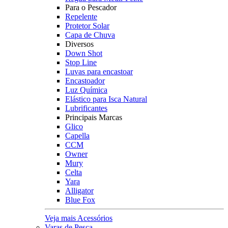
Para o Pescador
Repelente
Protetor Solar
Capa de Chuva
Diversos
Down Shot
Stop Line
Luvas para encastoar
Encastoador
Luz Química
Elástico para Isca Natural
Lubrificantes
Principais Marcas
Glico
Capella
CCM
Owner
Mury
Celta
Yara
Alligator
Blue Fox
Veja mais Acessórios
Varas de Pesca