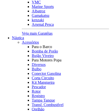
VMC
Marine Sports
Albatroz
Gamakatsu
kenzaki
Arsenal Pesca
Veja mais Garatéias
Náutica
Acessórios
Para o Barco
Bomba de Porão
Bujão Viveiro
Para Motores Popa
Diversos
Bulbo
Conector Gasolina
Corta Circuito
Kit Mangueira
Pescador
Rotor
Registro
Tampa Tanque
Transf. Combustível
Orelhão