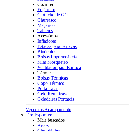
Cozinha
Fogareiro
Cartucho de Gás
Churrasco
Maçarico
Talheres
Acessórios
Infladores
Estacas para barracas
Binóculos
Bolsas Impermeáveis
Mini Mosquetão
Ventilador para Barraca
Térmicas
Bolsas Térmicas
Copo Térmico
Porta Latas
Gelo Reutilizável
Geladeiras Portáteis
Veja mais Acampamento
Tiro Esportivo
Mais buscados
Arcos
Chumbinhos