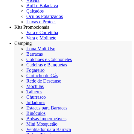
Viseira
Buff e Balaclava
Calçados
Óculos Polarizados
Luvas e Protect
Kits Promocionais
Vara e Carretilha
Vara e Molinete
Camping
Lona MultiUso
Barracas
Colchões e Colchonetes
Cadeiras e Banquetas
Fogareiro
Cartucho de Gás
Rede de Descanso
Mochilas
Talheres
Churrasco
Infladores
Estacas para Barracas
Binóculos
Bolsas Impermeáveis
Mini Mosquetão
Ventilador para Barraca