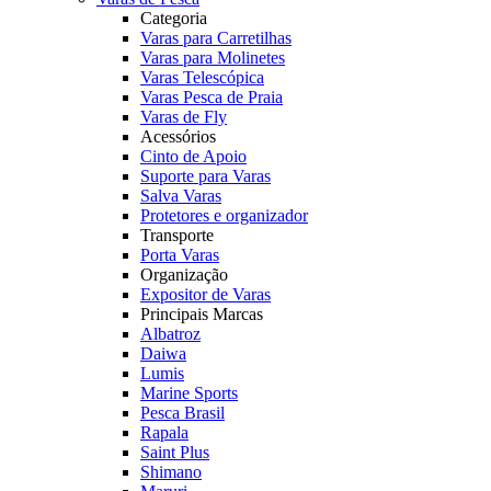
Categoria
Varas para Carretilhas
Varas para Molinetes
Varas Telescópica
Varas Pesca de Praia
Varas de Fly
Acessórios
Cinto de Apoio
Suporte para Varas
Salva Varas
Protetores e organizador
Transporte
Porta Varas
Organização
Expositor de Varas
Principais Marcas
Albatroz
Daiwa
Lumis
Marine Sports
Pesca Brasil
Rapala
Saint Plus
Shimano