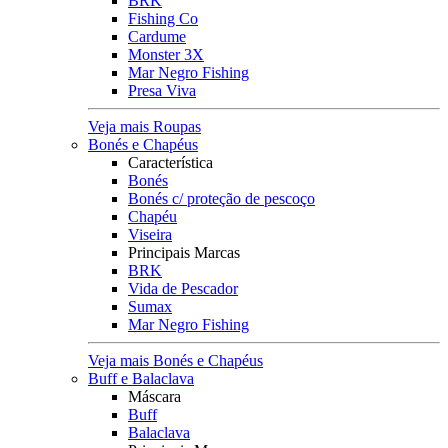
BRK
Fishing Co
Cardume
Monster 3X
Mar Negro Fishing
Presa Viva
Veja mais Roupas
Bonés e Chapéus
Característica
Bonés
Bonés c/ proteção de pescoço
Chapéu
Viseira
Principais Marcas
BRK
Vida de Pescador
Sumax
Mar Negro Fishing
Veja mais Bonés e Chapéus
Buff e Balaclava
Máscara
Buff
Balaclava