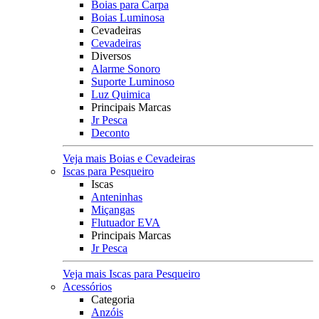
Boias para Carpa
Boias Luminosa
Cevadeiras
Cevadeiras
Diversos
Alarme Sonoro
Suporte Luminoso
Luz Quimica
Principais Marcas
Jr Pesca
Deconto
Veja mais Boias e Cevadeiras
Iscas para Pesqueiro
Iscas
Anteninhas
Miçangas
Flutuador EVA
Principais Marcas
Jr Pesca
Veja mais Iscas para Pesqueiro
Acessórios
Categoria
Anzóis