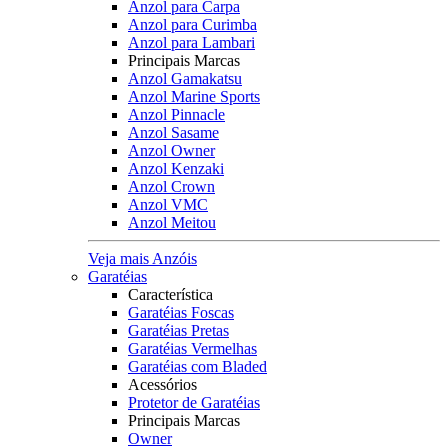
Anzol para Carpa
Anzol para Curimba
Anzol para Lambari
Principais Marcas
Anzol Gamakatsu
Anzol Marine Sports
Anzol Pinnacle
Anzol Sasame
Anzol Owner
Anzol Kenzaki
Anzol Crown
Anzol VMC
Anzol Meitou
Veja mais Anzóis
Garatéias
Característica
Garatéias Foscas
Garatéias Pretas
Garatéias Vermelhas
Garatéias com Bladed
Acessórios
Protetor de Garatéias
Principais Marcas
Owner