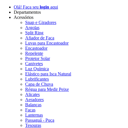
Olá! Faça seu
login
aqui
Departamentos
Acessórios
Snap e Giradores
Argolas
Split Ring
Afiador de Faca
Luvas para Encastoador
Encastoador
Repelente
Protetor Solar
Canivetes
Luz Química
Elástico para Isca Natural
Lubrificantes
Capa de Chuva
Régua para Medir Peixe
Alicates
Aeradores
Balanças
Facas
Lanternas
Passaguá - Puça
Tesouras