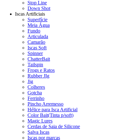
Stop Line
Down Shot
Iscas Artificiais
Superfície
Meia Água
Fundo
Articulada
Camarão
Iscas Soft
Spinner
ChatterBait
Tailspin
Frogs e Ratos
Rubber JIg
Jig
Colheres
Gotcha
Ferrinho
Pincho Arremesso
Hélice para Isca Artificial
Color Bait(Tinta p/soft)
Magic Lures
Cerdas de Saia de Silicone
Salva Iscas
Iscas por marcas