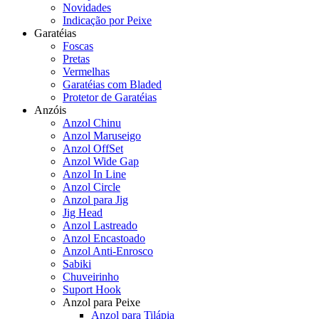
Novidades
Indicação por Peixe
Garatéias
Foscas
Pretas
Vermelhas
Garatéias com Bladed
Protetor de Garatéias
Anzóis
Anzol Chinu
Anzol Maruseigo
Anzol OffSet
Anzol Wide Gap
Anzol In Line
Anzol Circle
Anzol para Jig
Jig Head
Anzol Lastreado
Anzol Encastoado
Anzol Anti-Enrosco
Sabiki
Chuveirinho
Suport Hook
Anzol para Peixe
Anzol para Tilápia