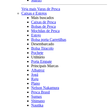
Maruri
Veja mais Varas de Pesca
Caixas e Estojos
Mais buscados
Caixas de Pesca
Bolsas de Pesca
Mochilas de Pesca
Estojo
Bolsa porta Carretilhas
Desembarcado
Bolsa Tiracolo
Pochete
Utilitário
Porta Empate
Principais Marcas
Albatroz
Jogá
Raju
Plano
Nelson Nakamura
Pesca Brasil
Sumax
Shimano
Nautika