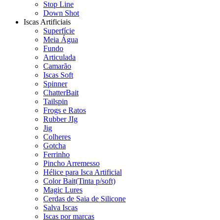
Stop Line
Down Shot
Iscas Artificiais
Superfície
Meia Água
Fundo
Articulada
Camarão
Iscas Soft
Spinner
ChatterBait
Tailspin
Frogs e Ratos
Rubber JIg
Jig
Colheres
Gotcha
Ferrinho
Pincho Arremesso
Hélice para Isca Artificial
Color Bait(Tinta p/soft)
Magic Lures
Cerdas de Saia de Silicone
Salva Iscas
Iscas por marcas