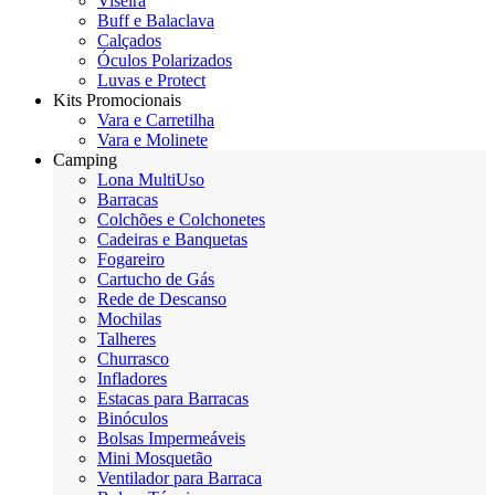
Viseira
Buff e Balaclava
Calçados
Óculos Polarizados
Luvas e Protect
Kits Promocionais
Vara e Carretilha
Vara e Molinete
Camping
Lona MultiUso
Barracas
Colchões e Colchonetes
Cadeiras e Banquetas
Fogareiro
Cartucho de Gás
Rede de Descanso
Mochilas
Talheres
Churrasco
Infladores
Estacas para Barracas
Binóculos
Bolsas Impermeáveis
Mini Mosquetão
Ventilador para Barraca