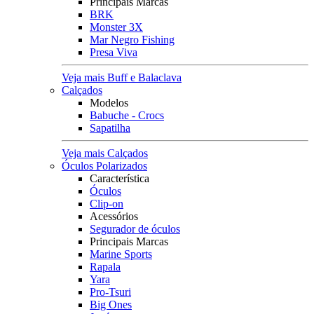
Principais Marcas
BRK
Monster 3X
Mar Negro Fishing
Presa Viva
Veja mais Buff e Balaclava
Calçados
Modelos
Babuche - Crocs
Sapatilha
Veja mais Calçados
Óculos Polarizados
Característica
Óculos
Clip-on
Acessórios
Segurador de óculos
Principais Marcas
Marine Sports
Rapala
Yara
Pro-Tsuri
Big Ones