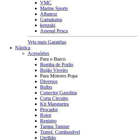
VMC
Marine Sports
Albatroz
Gamakatsu
kenzaki
Arsenal Pesca
Veja mais Garatéias
Náutica
Acessórios
Para o Barco
Bomba de Porão
Bujão Viveiro
Para Motores Popa
Diversos
Bulbo
Conector Gasolina
Corta Circuito
Kit Mangueira
Pescador
Rotor
Registro
Tampa Tanque
Transf. Combustível
Orelhão