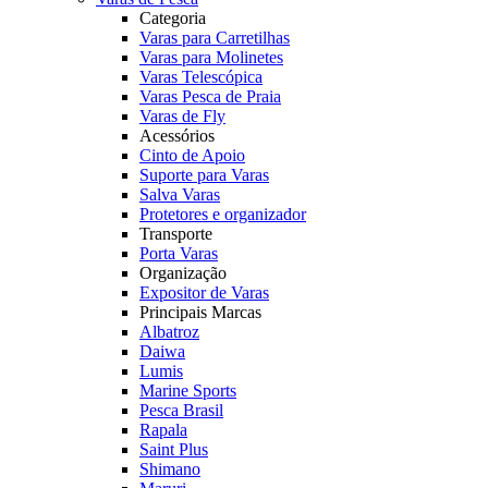
Categoria
Varas para Carretilhas
Varas para Molinetes
Varas Telescópica
Varas Pesca de Praia
Varas de Fly
Acessórios
Cinto de Apoio
Suporte para Varas
Salva Varas
Protetores e organizador
Transporte
Porta Varas
Organização
Expositor de Varas
Principais Marcas
Albatroz
Daiwa
Lumis
Marine Sports
Pesca Brasil
Rapala
Saint Plus
Shimano