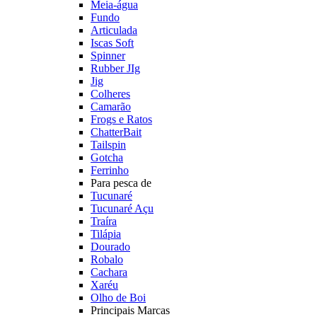
Meia-água
Fundo
Articulada
Iscas Soft
Spinner
Rubber JIg
Jig
Colheres
Camarão
Frogs e Ratos
ChatterBait
Tailspin
Gotcha
Ferrinho
Para pesca de
Tucunaré
Tucunaré Açu
Traíra
Tilápia
Dourado
Robalo
Cachara
Xaréu
Olho de Boi
Principais Marcas