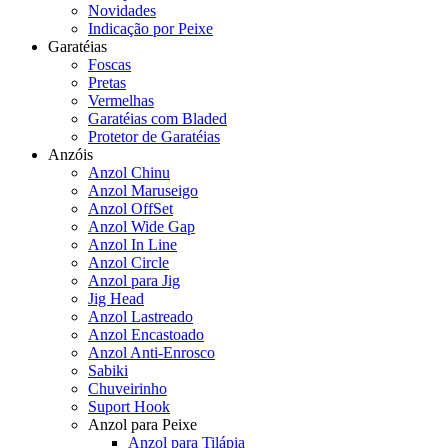
Novidades
Indicação por Peixe
Garatéias
Foscas
Pretas
Vermelhas
Garatéias com Bladed
Protetor de Garatéias
Anzóis
Anzol Chinu
Anzol Maruseigo
Anzol OffSet
Anzol Wide Gap
Anzol In Line
Anzol Circle
Anzol para Jig
Jig Head
Anzol Lastreado
Anzol Encastoado
Anzol Anti-Enrosco
Sabiki
Chuveirinho
Suport Hook
Anzol para Peixe
Anzol para Tilápia