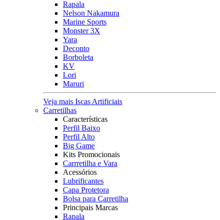
Rapala
Nelson Nakamura
Marine Sports
Monster 3X
Yara
Deconto
Borboleta
KV
Lori
Maruri
Veja mais Iscas Artificiais
Carretilhas
Características
Perfil Baixo
Perfil Alto
Big Game
Kits Promocionais
Carrretilha e Vara
Acessórios
Lubrificantes
Capa Protetora
Bolsa para Carretilha
Principais Marcas
Rapala