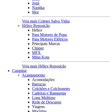
Jogá
Nautika
Mor
Veja mais Coletes Salva Vidas
Hélice Reposição
Hélice
Para Motores de Popa
Para Motores Elétricos
Principais Marcas
Clipper
MFX
Minn Kota
Veja mais Hélice Reposição
Camping
Acampamento
Acomodações
Barracas
Colchões e Colchonetes
Cadeiras e Banquetas
Lona Multiuso
Rede de Descanso
Viagens
Mochilas