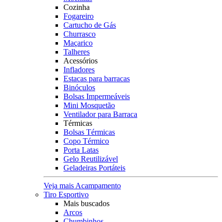
Cozinha
Fogareiro
Cartucho de Gás
Churrasco
Maçarico
Talheres
Acessórios
Infladores
Estacas para barracas
Binóculos
Bolsas Impermeáveis
Mini Mosquetão
Ventilador para Barraca
Térmicas
Bolsas Térmicas
Copo Térmico
Porta Latas
Gelo Reutilizável
Geladeiras Portáteis
Veja mais Acampamento
Tiro Esportivo
Mais buscados
Arcos
Chumbinhos