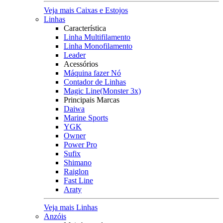
Veja mais Caixas e Estojos
Linhas
Característica
Linha Multifilamento
Linha Monofilamento
Leader
Acessórios
Máquina fazer Nó
Contador de Linhas
Magic Line(Monster 3x)
Principais Marcas
Daiwa
Marine Sports
YGK
Owner
Power Pro
Sufix
Shimano
Raiglon
Fast Line
Araty
Veja mais Linhas
Anzóis