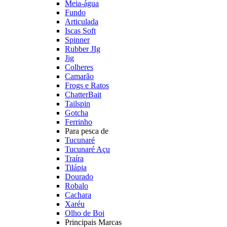
Meia-água
Fundo
Articulada
Iscas Soft
Spinner
Rubber JIg
Jig
Colheres
Camarão
Frogs e Ratos
ChatterBait
Tailspin
Gotcha
Ferrinho
Para pesca de
Tucunaré
Tucunaré Açu
Traíra
Tilápia
Dourado
Robalo
Cachara
Xaréu
Olho de Boi
Principais Marcas