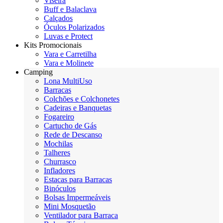
Viseira
Buff e Balaclava
Calçados
Óculos Polarizados
Luvas e Protect
Kits Promocionais
Vara e Carretilha
Vara e Molinete
Camping
Lona MultiUso
Barracas
Colchões e Colchonetes
Cadeiras e Banquetas
Fogareiro
Cartucho de Gás
Rede de Descanso
Mochilas
Talheres
Churrasco
Infladores
Estacas para Barracas
Binóculos
Bolsas Impermeáveis
Mini Mosquetão
Ventilador para Barraca