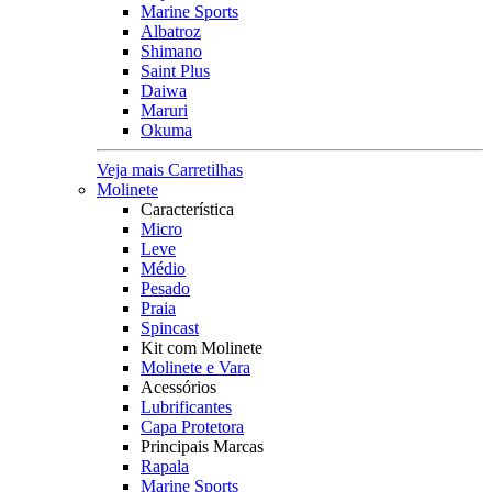
Marine Sports
Albatroz
Shimano
Saint Plus
Daiwa
Maruri
Okuma
Veja mais Carretilhas
Molinete
Característica
Micro
Leve
Médio
Pesado
Praia
Spincast
Kit com Molinete
Molinete e Vara
Acessórios
Lubrificantes
Capa Protetora
Principais Marcas
Rapala
Marine Sports