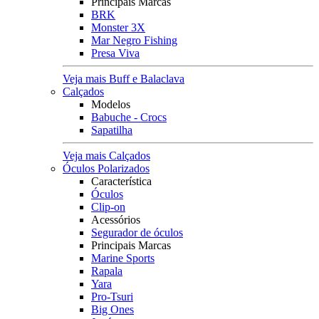
Principais Marcas
BRK
Monster 3X
Mar Negro Fishing
Presa Viva
Veja mais Buff e Balaclava
Calçados
Modelos
Babuche - Crocs
Sapatilha
Veja mais Calçados
Óculos Polarizados
Característica
Óculos
Clip-on
Acessórios
Segurador de óculos
Principais Marcas
Marine Sports
Rapala
Yara
Pro-Tsuri
Big Ones