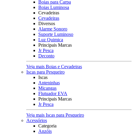
Boias para Carpa
Boias Luminosa
Cevadeiras
Cevadeiras
Diversos
Alarme Sonoro
Suporte Luminoso
Luz Quimica
Principais Marcas
Jr Pesca
Deconto
Veja mais Boias e Cevadeiras
Iscas para Pesqueiro
Iscas
Anteninhas
Miçangas
Flutuador EVA
Principais Marcas
Jr Pesca
Veja mais Iscas para Pesqueiro
Acessórios
Categoria
Anzóis