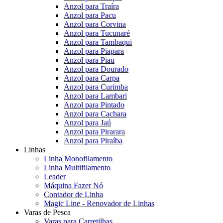
Anzol para Traíra
Anzol para Pacu
Anzol para Corvina
Anzol para Tucunaré
Anzol para Tambaqui
Anzol para Piapara
Anzol para Piau
Anzol para Dourado
Anzol para Carpa
Anzol para Curimba
Anzol para Lambari
Anzol para Pintado
Anzol para Cachara
Anzol para Jaú
Anzol para Pirarara
Anzol para Piraíba
Linhas
Linha Monofilamento
Linha Multifilamento
Leader
Máquina Fazer Nó
Contador de Linha
Magic Line - Renovador de Linhas
Varas de Pesca
Varas para Carretilhas