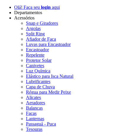
Olá! Faça seu
login
aqui
Departamentos
Acessórios
Snap e Giradores
Argolas
Split Ring
Afiador de Faca
Luvas para Encastoador
Encastoador
Repelente
Protetor Solar
Canivetes
Luz Química
Elástico para Isca Natural
Lubrificantes
Capa de Chuva
Régua para Medir Peixe
Alicates
Aeradores
Balanças
Facas
Lanternas
Passaguá - Puça
Tesouras