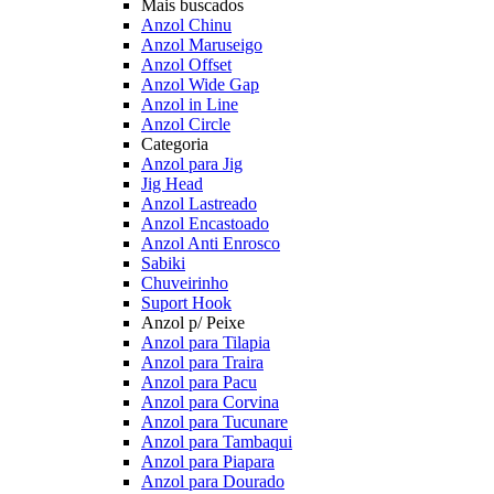
Mais buscados
Anzol Chinu
Anzol Maruseigo
Anzol Offset
Anzol Wide Gap
Anzol in Line
Anzol Circle
Categoria
Anzol para Jig
Jig Head
Anzol Lastreado
Anzol Encastoado
Anzol Anti Enrosco
Sabiki
Chuveirinho
Suport Hook
Anzol p/ Peixe
Anzol para Tilapia
Anzol para Traira
Anzol para Pacu
Anzol para Corvina
Anzol para Tucunare
Anzol para Tambaqui
Anzol para Piapara
Anzol para Dourado