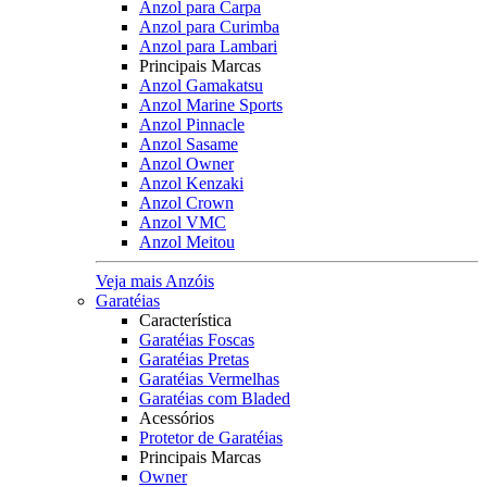
Anzol para Carpa
Anzol para Curimba
Anzol para Lambari
Principais Marcas
Anzol Gamakatsu
Anzol Marine Sports
Anzol Pinnacle
Anzol Sasame
Anzol Owner
Anzol Kenzaki
Anzol Crown
Anzol VMC
Anzol Meitou
Veja mais Anzóis
Garatéias
Característica
Garatéias Foscas
Garatéias Pretas
Garatéias Vermelhas
Garatéias com Bladed
Acessórios
Protetor de Garatéias
Principais Marcas
Owner