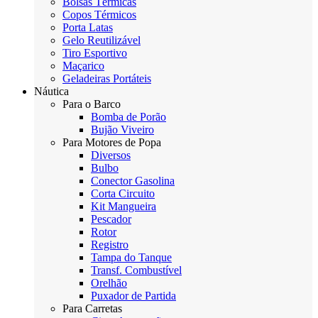
Bolsas Térmicas
Copos Térmicos
Porta Latas
Gelo Reutilizável
Tiro Esportivo
Maçarico
Geladeiras Portáteis
Náutica
Para o Barco
Bomba de Porão
Bujão Viveiro
Para Motores de Popa
Diversos
Bulbo
Conector Gasolina
Corta Circuito
Kit Mangueira
Pescador
Rotor
Registro
Tampa do Tanque
Transf. Combustível
Orelhão
Puxador de Partida
Para Carretas