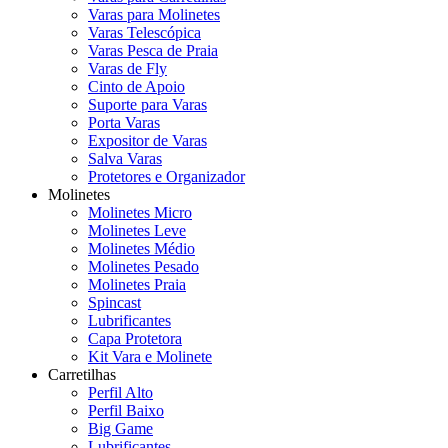
Varas para Molinetes
Varas Telescópica
Varas Pesca de Praia
Varas de Fly
Cinto de Apoio
Suporte para Varas
Porta Varas
Expositor de Varas
Salva Varas
Protetores e Organizador
Molinetes
Molinetes Micro
Molinetes Leve
Molinetes Médio
Molinetes Pesado
Molinetes Praia
Spincast
Lubrificantes
Capa Protetora
Kit Vara e Molinete
Carretilhas
Perfil Alto
Perfil Baixo
Big Game
Lubrificantes