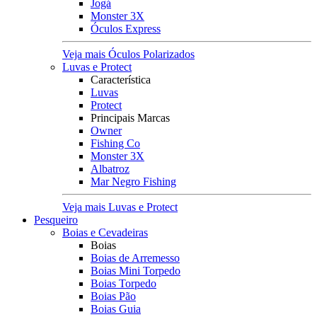
Jogá
Monster 3X
Óculos Express
Veja mais Óculos Polarizados
Luvas e Protect
Característica
Luvas
Protect
Principais Marcas
Owner
Fishing Co
Monster 3X
Albatroz
Mar Negro Fishing
Veja mais Luvas e Protect
Pesqueiro
Boias e Cevadeiras
Boias
Boias de Arremesso
Boias Mini Torpedo
Boias Torpedo
Boias Pão
Boias Guia