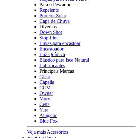
Para o Pescador
Repelente
Protetor Solar
Capa de Chuva
Diversos
Down Shot
Stop Line
Luvas para encastoar
Encastoador
Luz Química
Elástico para Isca Natural
Lubrificantes
Principais Marcas
Glico
Capella
CCM
Owner
Mury
Celta
Yara
Alligator
Blue Fox
Veja mais Acessórios
Varas de Pesca