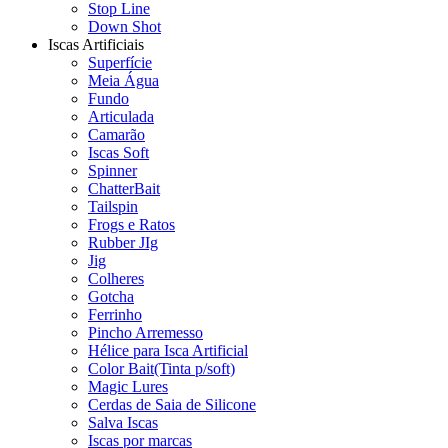
Stop Line
Down Shot
Iscas Artificiais
Superfície
Meia Água
Fundo
Articulada
Camarão
Iscas Soft
Spinner
ChatterBait
Tailspin
Frogs e Ratos
Rubber JIg
Jig
Colheres
Gotcha
Ferrinho
Pincho Arremesso
Hélice para Isca Artificial
Color Bait(Tinta p/soft)
Magic Lures
Cerdas de Saia de Silicone
Salva Iscas
Iscas por marcas