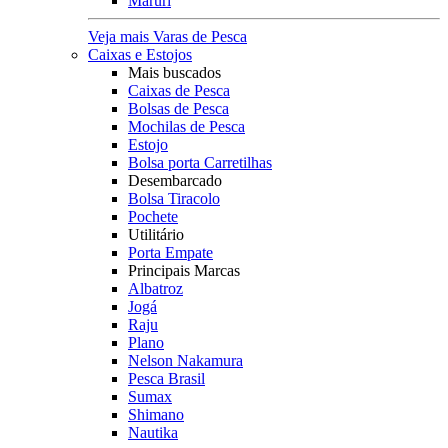
Maruri
Veja mais Varas de Pesca
Caixas e Estojos
Mais buscados
Caixas de Pesca
Bolsas de Pesca
Mochilas de Pesca
Estojo
Bolsa porta Carretilhas
Desembarcado
Bolsa Tiracolo
Pochete
Utilitário
Porta Empate
Principais Marcas
Albatroz
Jogá
Raju
Plano
Nelson Nakamura
Pesca Brasil
Sumax
Shimano
Nautika