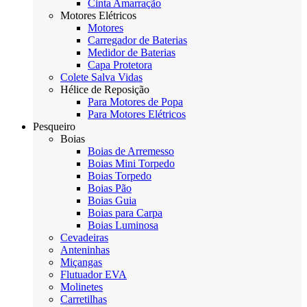
Cinta Amarração
Motores Elétricos
Motores
Carregador de Baterias
Medidor de Baterias
Capa Protetora
Colete Salva Vidas
Hélice de Reposição
Para Motores de Popa
Para Motores Elétricos
Pesqueiro
Boias
Boias de Arremesso
Boias Mini Torpedo
Boias Torpedo
Boias Pão
Boias Guia
Boias para Carpa
Boias Luminosa
Cevadeiras
Anteninhas
Miçangas
Flutuador EVA
Molinetes
Carretilhas