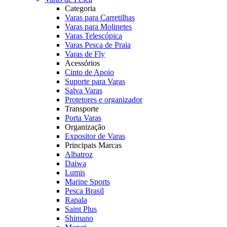
Categoria
Varas para Carretilhas
Varas para Molinetes
Varas Telescópica
Varas Pesca de Praia
Varas de Fly
Acessórios
Cinto de Apoio
Suporte para Varas
Salva Varas
Protetores e organizador
Transporte
Porta Varas
Organização
Expositor de Varas
Principais Marcas
Albatroz
Daiwa
Lumis
Marine Sports
Pesca Brasil
Rapala
Saint Plus
Shimano