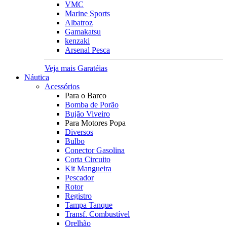
VMC
Marine Sports
Albatroz
Gamakatsu
kenzaki
Arsenal Pesca
Veja mais Garatéias
Náutica
Acessórios
Para o Barco
Bomba de Porão
Bujão Viveiro
Para Motores Popa
Diversos
Bulbo
Conector Gasolina
Corta Circuito
Kit Mangueira
Pescador
Rotor
Registro
Tampa Tanque
Transf. Combustível
Orelhão