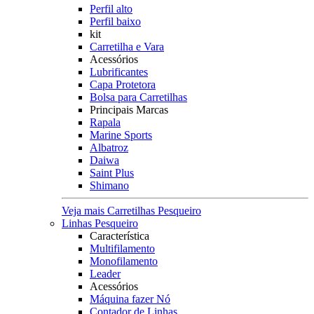
Perfil alto
Perfil baixo
kit
Carretilha e Vara
Acessórios
Lubrificantes
Capa Protetora
Bolsa para Carretilhas
Principais Marcas
Rapala
Marine Sports
Albatroz
Daiwa
Saint Plus
Shimano
Veja mais Carretilhas Pesqueiro
Linhas Pesqueiro
Característica
Multifilamento
Monofilamento
Leader
Acessórios
Máquina fazer Nó
Contador de Linhas