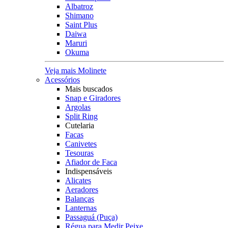
Albatroz
Shimano
Saint Plus
Daiwa
Maruri
Okuma
Veja mais Molinete
Acessórios
Mais buscados
Snap e Giradores
Argolas
Split Ring
Cutelaria
Facas
Canivetes
Tesouras
Afiador de Faca
Indispensáveis
Alicates
Aeradores
Balanças
Lanternas
Passaguá (Puça)
Régua para Medir Peixe