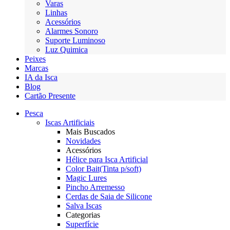
Varas
Linhas
Acessórios
Alarmes Sonoro
Suporte Luminoso
Luz Quimica
Peixes
Marcas
IA da Isca
Blog
Cartão Presente
Pesca
Iscas Artificiais
Mais Buscados
Novidades
Acessórios
Hélice para Isca Artificial
Color Bait(Tinta p/soft)
Magic Lures
Pincho Arremesso
Cerdas de Saia de Silicone
Salva Iscas
Categorias
Superfície