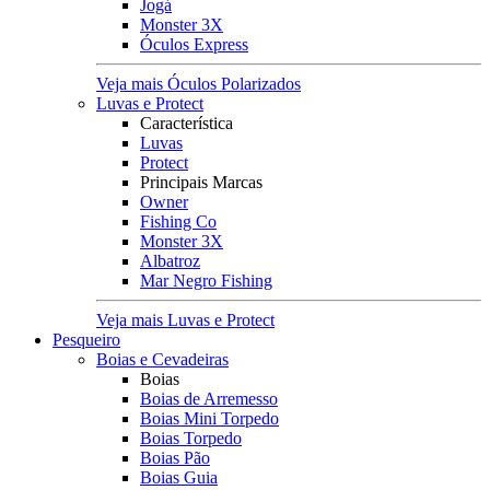
Jogá
Monster 3X
Óculos Express
Veja mais Óculos Polarizados
Luvas e Protect
Característica
Luvas
Protect
Principais Marcas
Owner
Fishing Co
Monster 3X
Albatroz
Mar Negro Fishing
Veja mais Luvas e Protect
Pesqueiro
Boias e Cevadeiras
Boias
Boias de Arremesso
Boias Mini Torpedo
Boias Torpedo
Boias Pão
Boias Guia