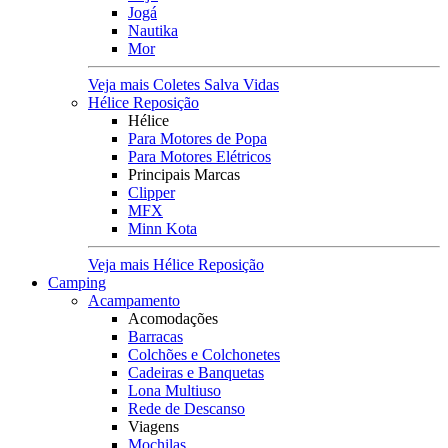
Jogá
Nautika
Mor
Veja mais Coletes Salva Vidas
Hélice Reposição
Hélice
Para Motores de Popa
Para Motores Elétricos
Principais Marcas
Clipper
MFX
Minn Kota
Veja mais Hélice Reposição
Camping
Acampamento
Acomodações
Barracas
Colchões e Colchonetes
Cadeiras e Banquetas
Lona Multiuso
Rede de Descanso
Viagens
Mochilas