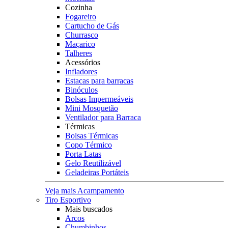
Cozinha
Fogareiro
Cartucho de Gás
Churrasco
Maçarico
Talheres
Acessórios
Infladores
Estacas para barracas
Binóculos
Bolsas Impermeáveis
Mini Mosquetão
Ventilador para Barraca
Térmicas
Bolsas Térmicas
Copo Térmico
Porta Latas
Gelo Reutilizável
Geladeiras Portáteis
Veja mais Acampamento
Tiro Esportivo
Mais buscados
Arcos
Chumbinhos