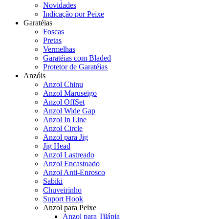
Novidades
Indicação por Peixe
Garatéias
Foscas
Pretas
Vermelhas
Garatéias com Bladed
Protetor de Garatéias
Anzóis
Anzol Chinu
Anzol Maruseigo
Anzol OffSet
Anzol Wide Gap
Anzol In Line
Anzol Circle
Anzol para Jig
Jig Head
Anzol Lastreado
Anzol Encastoado
Anzol Anti-Enrosco
Sabiki
Chuveirinho
Suport Hook
Anzol para Peixe
Anzol para Tilápia