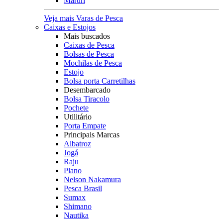
Maruri
Veja mais Varas de Pesca
Caixas e Estojos
Mais buscados
Caixas de Pesca
Bolsas de Pesca
Mochilas de Pesca
Estojo
Bolsa porta Carretilhas
Desembarcado
Bolsa Tiracolo
Pochete
Utilitário
Porta Empate
Principais Marcas
Albatroz
Jogá
Raju
Plano
Nelson Nakamura
Pesca Brasil
Sumax
Shimano
Nautika