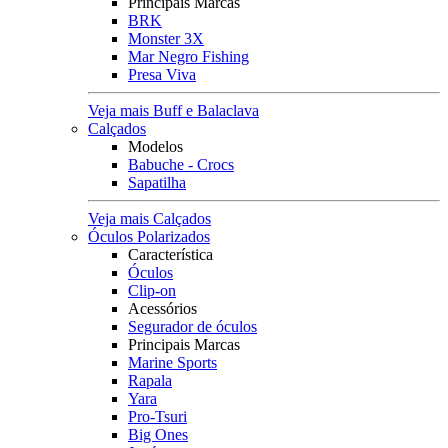
Principais Marcas
BRK
Monster 3X
Mar Negro Fishing
Presa Viva
Veja mais Buff e Balaclava
Calçados
Modelos
Babuche - Crocs
Sapatilha
Veja mais Calçados
Óculos Polarizados
Característica
Óculos
Clip-on
Acessórios
Segurador de óculos
Principais Marcas
Marine Sports
Rapala
Yara
Pro-Tsuri
Big Ones