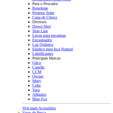
Para o Pescador
Repelente
Protetor Solar
Capa de Chuva
Diversos
Down Shot
Stop Line
Luvas para encastoar
Encastoador
Luz Química
Elástico para Isca Natural
Lubrificantes
Principais Marcas
Glico
Capella
CCM
Owner
Mury
Celta
Yara
Alligator
Blue Fox
Veja mais Acessórios
Varas de Pesca