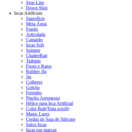
Stop Line
Down Shot
Iscas Artificiais
Superfície
Meia Água
Fundo
Articulada
Camarão
Iscas Soft
Spinner
ChatterBait
Tailspin
Frogs e Ratos
Rubber JIg
Jig
Colheres
Gotcha
Ferrinho
Pincho Arremesso
Hélice para Isca Artificial
Color Bait(Tinta p/soft)
Magic Lures
Cerdas de Saia de Silicone
Salva Iscas
Iscas por marcas