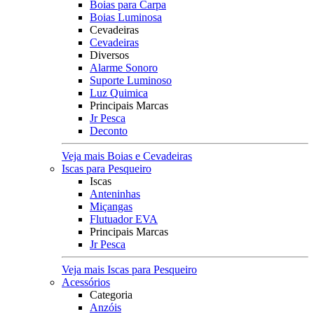
Boias para Carpa
Boias Luminosa
Cevadeiras
Cevadeiras
Diversos
Alarme Sonoro
Suporte Luminoso
Luz Quimica
Principais Marcas
Jr Pesca
Deconto
Veja mais Boias e Cevadeiras
Iscas para Pesqueiro
Iscas
Anteninhas
Miçangas
Flutuador EVA
Principais Marcas
Jr Pesca
Veja mais Iscas para Pesqueiro
Acessórios
Categoria
Anzóis