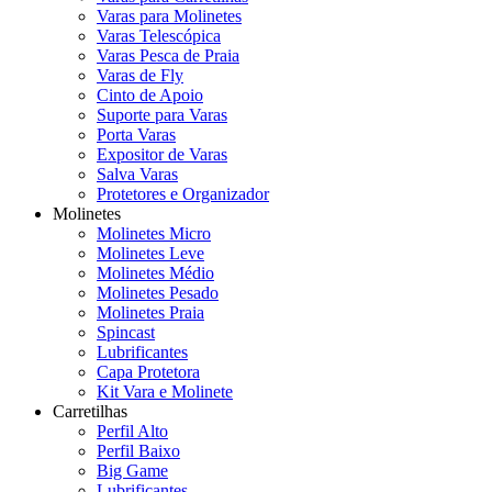
Varas para Molinetes
Varas Telescópica
Varas Pesca de Praia
Varas de Fly
Cinto de Apoio
Suporte para Varas
Porta Varas
Expositor de Varas
Salva Varas
Protetores e Organizador
Molinetes
Molinetes Micro
Molinetes Leve
Molinetes Médio
Molinetes Pesado
Molinetes Praia
Spincast
Lubrificantes
Capa Protetora
Kit Vara e Molinete
Carretilhas
Perfil Alto
Perfil Baixo
Big Game
Lubrificantes