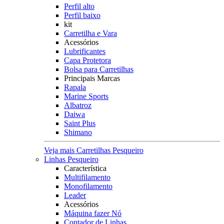
Perfil alto
Perfil baixo
kit
Carretilha e Vara
Acessórios
Lubrificantes
Capa Protetora
Bolsa para Carretilhas
Principais Marcas
Rapala
Marine Sports
Albatroz
Daiwa
Saint Plus
Shimano
Veja mais Carretilhas Pesqueiro
Linhas Pesqueiro
Característica
Multifilamento
Monofilamento
Leader
Acessórios
Máquina fazer Nó
Contador de Linhas