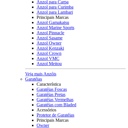
Anzol para Carpa
Anzol para Curimba
Anzol para Lambari
Principais Marcas
Anzol Gamakatsu
Anzol Marine Sports
Anzol Pinnacle
Anzol Sasame
Anzol Owner
Anzol Kenzaki
Anzol Crown
Anzol VMC
Anzol Meitou
Veja mais Anzóis
Garatéias
Característica
Garatéias Foscas
Garatéias Pretas
Garatéias Vermelhas
Garatéias com Bladed
Acessórios
Protetor de Garatéias
Principais Marcas
Owner