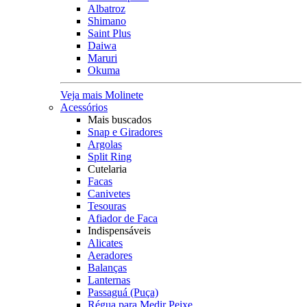
Albatroz
Shimano
Saint Plus
Daiwa
Maruri
Okuma
Veja mais Molinete
Acessórios
Mais buscados
Snap e Giradores
Argolas
Split Ring
Cutelaria
Facas
Canivetes
Tesouras
Afiador de Faca
Indispensáveis
Alicates
Aeradores
Balanças
Lanternas
Passaguá (Puça)
Régua para Medir Peixe