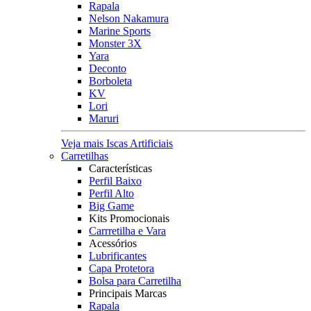
Rapala
Nelson Nakamura
Marine Sports
Monster 3X
Yara
Deconto
Borboleta
KV
Lori
Maruri
Veja mais Iscas Artificiais
Carretilhas
Características
Perfil Baixo
Perfil Alto
Big Game
Kits Promocionais
Carrretilha e Vara
Acessórios
Lubrificantes
Capa Protetora
Bolsa para Carretilha
Principais Marcas
Rapala