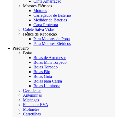
Cinta Amarração
Motores Elétricos
Motores
Carregador de Baterias
Medidor de Baterias
Capa Protetora
Colete Salva Vidas
Hélice de Reposição
Para Motores de Popa
Para Motores Elétricos
Pesqueiro
Boias
Boias de Arremesso
Boias Mini Torpedo
Boias Torpedo
Boias Pão
Boias Guia
Boias para Carpa
Boias Luminosa
Cevadeiras
Anteninhas
Miçangas
Flutuador EVA
Molinetes
Carretilhas