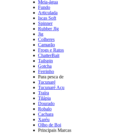
Meia-água
Fundo
Articulada
Iscas Soft
Spinner
Rubber JIg
Jig
Colheres
Camarão
Frogs e Ratos
ChatterBait
Tailspin
Gotcha
Ferrinho
Para pesca de
Tucunaré
Tucunaré Açu
Traíra
Tilápia
Dourado
Robalo
Cachara
Xaréu
Olho de Boi
Principais Marcas