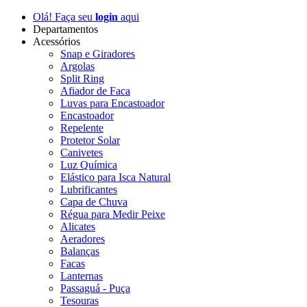
Olá! Faça seu
login
aqui
Departamentos
Acessórios
Snap e Giradores
Argolas
Split Ring
Afiador de Faca
Luvas para Encastoador
Encastoador
Repelente
Protetor Solar
Canivetes
Luz Química
Elástico para Isca Natural
Lubrificantes
Capa de Chuva
Régua para Medir Peixe
Alicates
Aeradores
Balanças
Facas
Lanternas
Passaguá - Puça
Tesouras