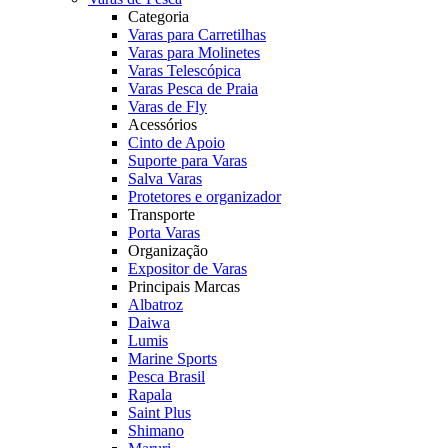
Categoria
Varas para Carretilhas
Varas para Molinetes
Varas Telescópica
Varas Pesca de Praia
Varas de Fly
Acessórios
Cinto de Apoio
Suporte para Varas
Salva Varas
Protetores e organizador
Transporte
Porta Varas
Organização
Expositor de Varas
Principais Marcas
Albatroz
Daiwa
Lumis
Marine Sports
Pesca Brasil
Rapala
Saint Plus
Shimano