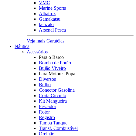
VMC
Marine Sports
Albatroz
Gamakatsu
kenzaki
Arsenal Pesca
Veja mais Garatéias
Náutica
Acessórios
Para o Barco
Bomba de Porão
Bujão Viveiro
Para Motores Popa
Diversos
Bulbo
Conector Gasolina
Corta Circuito
Kit Mangueira
Pescador
Rotor
Registro
Tampa Tanque
Transf. Combustível
Orelhão