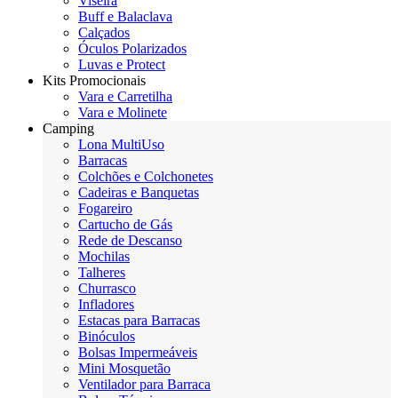
Viseira
Buff e Balaclava
Calçados
Óculos Polarizados
Luvas e Protect
Kits Promocionais
Vara e Carretilha
Vara e Molinete
Camping
Lona MultiUso
Barracas
Colchões e Colchonetes
Cadeiras e Banquetas
Fogareiro
Cartucho de Gás
Rede de Descanso
Mochilas
Talheres
Churrasco
Infladores
Estacas para Barracas
Binóculos
Bolsas Impermeáveis
Mini Mosquetão
Ventilador para Barraca