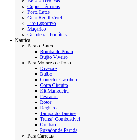
Bolsas Térmicas
Copos Térmicos
Porta Latas
Gelo Reutilizável
Tiro Esportivo
Maçarico
Geladeiras Portáteis
Náutica
Para o Barco
Bomba de Porão
Bujão Viveiro
Para Motores de Popa
Diversos
Bulbo
Conector Gasolina
Corta Circuito
Kit Mangueira
Pescador
Rotor
Registro
Tampa do Tanque
Transf. Combustível
Orelhão
Puxador de Partida
Para Carretas