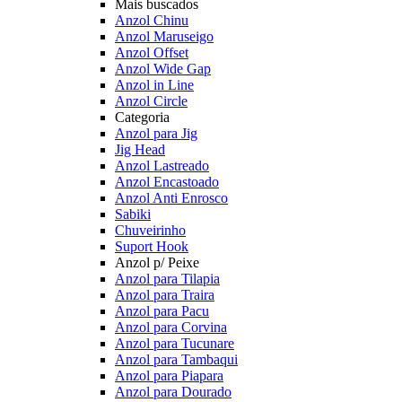
Mais buscados
Anzol Chinu
Anzol Maruseigo
Anzol Offset
Anzol Wide Gap
Anzol in Line
Anzol Circle
Categoria
Anzol para Jig
Jig Head
Anzol Lastreado
Anzol Encastoado
Anzol Anti Enrosco
Sabiki
Chuveirinho
Suport Hook
Anzol p/ Peixe
Anzol para Tilapia
Anzol para Traira
Anzol para Pacu
Anzol para Corvina
Anzol para Tucunare
Anzol para Tambaqui
Anzol para Piapara
Anzol para Dourado