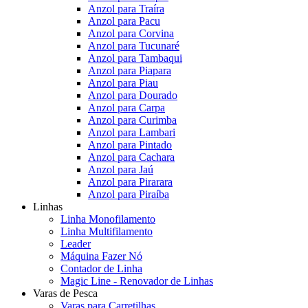
Anzol para Traíra
Anzol para Pacu
Anzol para Corvina
Anzol para Tucunaré
Anzol para Tambaqui
Anzol para Piapara
Anzol para Piau
Anzol para Dourado
Anzol para Carpa
Anzol para Curimba
Anzol para Lambari
Anzol para Pintado
Anzol para Cachara
Anzol para Jaú
Anzol para Pirarara
Anzol para Piraíba
Linhas
Linha Monofilamento
Linha Multifilamento
Leader
Máquina Fazer Nó
Contador de Linha
Magic Line - Renovador de Linhas
Varas de Pesca
Varas para Carretilhas