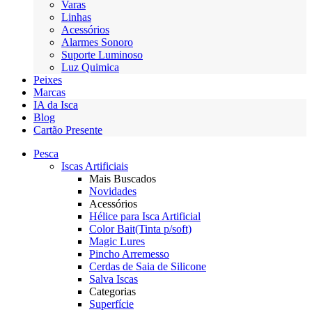
Varas
Linhas
Acessórios
Alarmes Sonoro
Suporte Luminoso
Luz Quimica
Peixes
Marcas
IA da Isca
Blog
Cartão Presente
Pesca
Iscas Artificiais
Mais Buscados
Novidades
Acessórios
Hélice para Isca Artificial
Color Bait(Tinta p/soft)
Magic Lures
Pincho Arremesso
Cerdas de Saia de Silicone
Salva Iscas
Categorias
Superfície