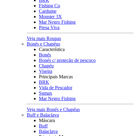
BRK
Fishing Co
Cardume
Monster 3X
Mar Negro Fishing
Presa Viva
Veja mais Roupas
Bonés e Chapéus
Característica
Bonés
Bonés c/ proteção de pescoço
Chapéu
Viseira
Principais Marcas
BRK
Vida de Pescador
Sumax
Mar Negro Fishing
Veja mais Bonés e Chapéus
Buff e Balaclava
Máscara
Buff
Balaclava