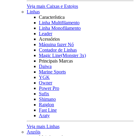
Veja mais Caixas e Estojos
Linhas
Característica
Linha Multifilamento
Linha Monofilamento
Leader
Acessórios
Máquina fazer Nó
Contador de Linhas
Magic Line(Monster 3x)
Principais Marcas
Daiwa
Marine Sports
YGK
Owner
Power Pro
Sufix
Shimano
Raiglon
Fast Line
Araty
Veja mais Linhas
Anzóis