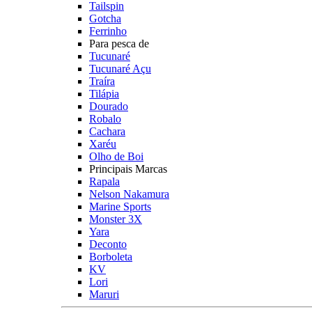
Tailspin
Gotcha
Ferrinho
Para pesca de
Tucunaré
Tucunaré Açu
Traíra
Tilápia
Dourado
Robalo
Cachara
Xaréu
Olho de Boi
Principais Marcas
Rapala
Nelson Nakamura
Marine Sports
Monster 3X
Yara
Deconto
Borboleta
KV
Lori
Maruri