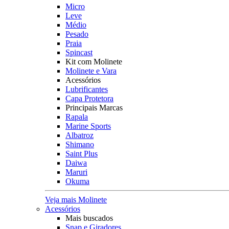
Micro
Leve
Médio
Pesado
Praia
Spincast
Kit com Molinete
Molinete e Vara
Acessórios
Lubrificantes
Capa Protetora
Principais Marcas
Rapala
Marine Sports
Albatroz
Shimano
Saint Plus
Daiwa
Maruri
Okuma
Veja mais Molinete
Acessórios
Mais buscados
Snap e Giradores