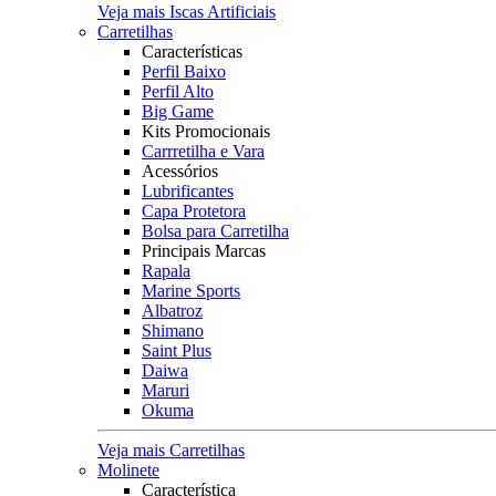
Veja mais Iscas Artificiais
Carretilhas
Características
Perfil Baixo
Perfil Alto
Big Game
Kits Promocionais
Carrretilha e Vara
Acessórios
Lubrificantes
Capa Protetora
Bolsa para Carretilha
Principais Marcas
Rapala
Marine Sports
Albatroz
Shimano
Saint Plus
Daiwa
Maruri
Okuma
Veja mais Carretilhas
Molinete
Característica