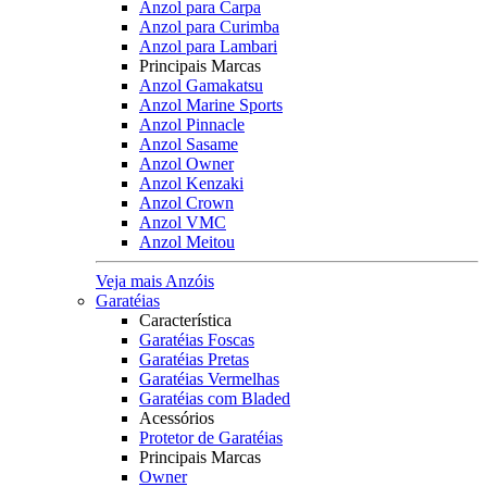
Anzol para Carpa
Anzol para Curimba
Anzol para Lambari
Principais Marcas
Anzol Gamakatsu
Anzol Marine Sports
Anzol Pinnacle
Anzol Sasame
Anzol Owner
Anzol Kenzaki
Anzol Crown
Anzol VMC
Anzol Meitou
Veja mais Anzóis
Garatéias
Característica
Garatéias Foscas
Garatéias Pretas
Garatéias Vermelhas
Garatéias com Bladed
Acessórios
Protetor de Garatéias
Principais Marcas
Owner