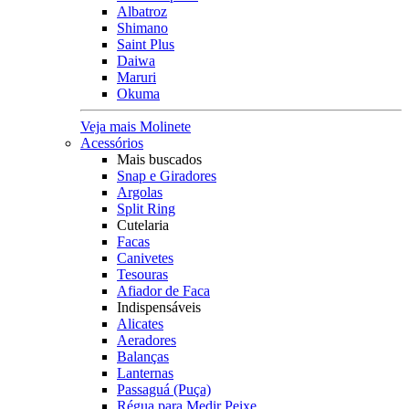
Albatroz
Shimano
Saint Plus
Daiwa
Maruri
Okuma
Veja mais Molinete
Acessórios
Mais buscados
Snap e Giradores
Argolas
Split Ring
Cutelaria
Facas
Canivetes
Tesouras
Afiador de Faca
Indispensáveis
Alicates
Aeradores
Balanças
Lanternas
Passaguá (Puça)
Régua para Medir Peixe