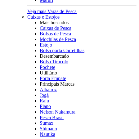
Maruri
Veja mais Varas de Pesca
Caixas e Estojos
Mais buscados
Caixas de Pesca
Bolsas de Pesca
Mochilas de Pesca
Estojo
Bolsa porta Carretilhas
Desembarcado
Bolsa Tiracolo
Pochete
Utilitário
Porta Empate
Principais Marcas
Albatroz
Jogá
Raju
Plano
Nelson Nakamura
Pesca Brasil
Sumax
Shimano
Nautika