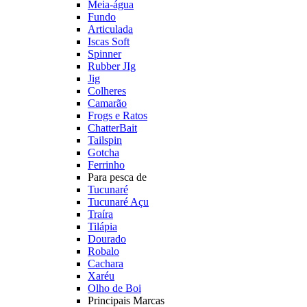
Meia-água
Fundo
Articulada
Iscas Soft
Spinner
Rubber JIg
Jig
Colheres
Camarão
Frogs e Ratos
ChatterBait
Tailspin
Gotcha
Ferrinho
Para pesca de
Tucunaré
Tucunaré Açu
Traíra
Tilápia
Dourado
Robalo
Cachara
Xaréu
Olho de Boi
Principais Marcas