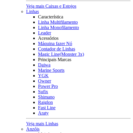
Veja mais Caixas e Estojos
Linhas
Característica
Linha Multifilamento
Linha Monofilamento
Leader
Acessórios
Máquina fazer Nó
Contador de Linhas
Magic Line(Monster 3x)
Principais Marcas
Daiwa
Marine Sports
YGK
Owner
Power Pro
Sufix
Shimano
Raiglon
Fast Line
Araty
Veja mais Linhas
Anzóis