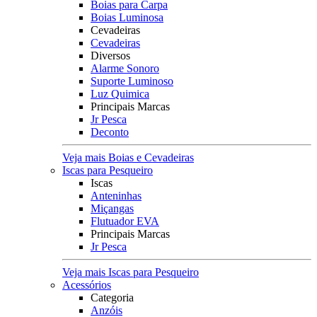
Boias para Carpa
Boias Luminosa
Cevadeiras
Cevadeiras
Diversos
Alarme Sonoro
Suporte Luminoso
Luz Quimica
Principais Marcas
Jr Pesca
Deconto
Veja mais Boias e Cevadeiras
Iscas para Pesqueiro
Iscas
Anteninhas
Miçangas
Flutuador EVA
Principais Marcas
Jr Pesca
Veja mais Iscas para Pesqueiro
Acessórios
Categoria
Anzóis