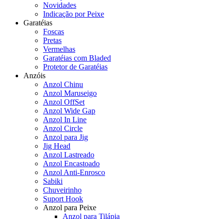
Novidades
Indicação por Peixe
Garatéias
Foscas
Pretas
Vermelhas
Garatéias com Bladed
Protetor de Garatéias
Anzóis
Anzol Chinu
Anzol Maruseigo
Anzol OffSet
Anzol Wide Gap
Anzol In Line
Anzol Circle
Anzol para Jig
Jig Head
Anzol Lastreado
Anzol Encastoado
Anzol Anti-Enrosco
Sabiki
Chuveirinho
Suport Hook
Anzol para Peixe
Anzol para Tilápia