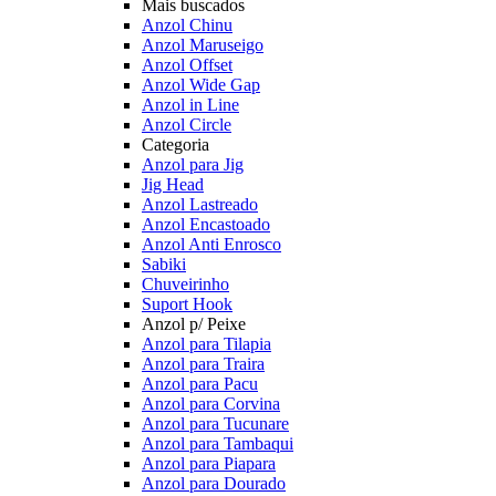
Mais buscados
Anzol Chinu
Anzol Maruseigo
Anzol Offset
Anzol Wide Gap
Anzol in Line
Anzol Circle
Categoria
Anzol para Jig
Jig Head
Anzol Lastreado
Anzol Encastoado
Anzol Anti Enrosco
Sabiki
Chuveirinho
Suport Hook
Anzol p/ Peixe
Anzol para Tilapia
Anzol para Traira
Anzol para Pacu
Anzol para Corvina
Anzol para Tucunare
Anzol para Tambaqui
Anzol para Piapara
Anzol para Dourado