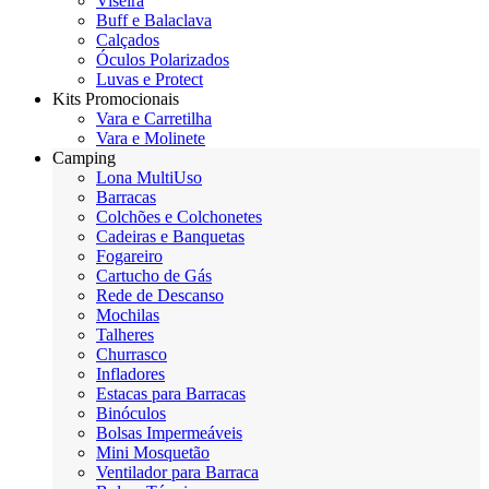
Viseira
Buff e Balaclava
Calçados
Óculos Polarizados
Luvas e Protect
Kits Promocionais
Vara e Carretilha
Vara e Molinete
Camping
Lona MultiUso
Barracas
Colchões e Colchonetes
Cadeiras e Banquetas
Fogareiro
Cartucho de Gás
Rede de Descanso
Mochilas
Talheres
Churrasco
Infladores
Estacas para Barracas
Binóculos
Bolsas Impermeáveis
Mini Mosquetão
Ventilador para Barraca