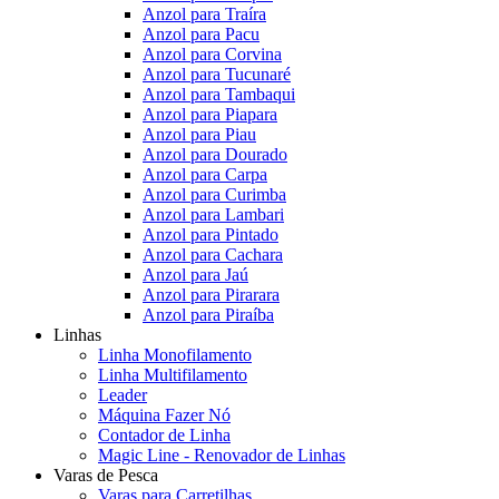
Anzol para Traíra
Anzol para Pacu
Anzol para Corvina
Anzol para Tucunaré
Anzol para Tambaqui
Anzol para Piapara
Anzol para Piau
Anzol para Dourado
Anzol para Carpa
Anzol para Curimba
Anzol para Lambari
Anzol para Pintado
Anzol para Cachara
Anzol para Jaú
Anzol para Pirarara
Anzol para Piraíba
Linhas
Linha Monofilamento
Linha Multifilamento
Leader
Máquina Fazer Nó
Contador de Linha
Magic Line - Renovador de Linhas
Varas de Pesca
Varas para Carretilhas