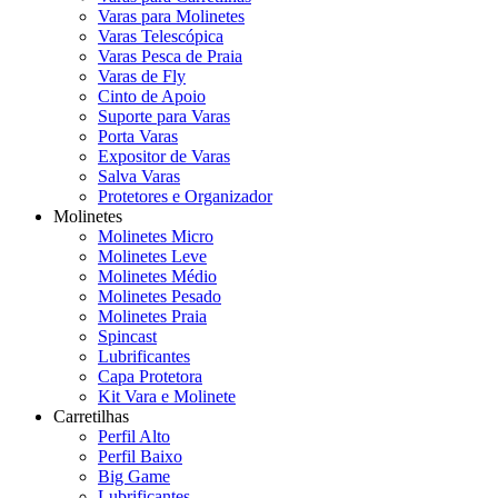
Varas para Molinetes
Varas Telescópica
Varas Pesca de Praia
Varas de Fly
Cinto de Apoio
Suporte para Varas
Porta Varas
Expositor de Varas
Salva Varas
Protetores e Organizador
Molinetes
Molinetes Micro
Molinetes Leve
Molinetes Médio
Molinetes Pesado
Molinetes Praia
Spincast
Lubrificantes
Capa Protetora
Kit Vara e Molinete
Carretilhas
Perfil Alto
Perfil Baixo
Big Game
Lubrificantes