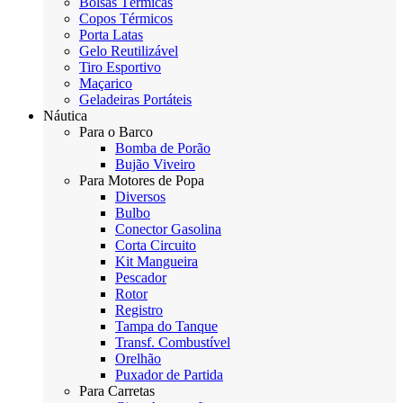
Bolsas Térmicas
Copos Térmicos
Porta Latas
Gelo Reutilizável
Tiro Esportivo
Maçarico
Geladeiras Portáteis
Náutica
Para o Barco
Bomba de Porão
Bujão Viveiro
Para Motores de Popa
Diversos
Bulbo
Conector Gasolina
Corta Circuito
Kit Mangueira
Pescador
Rotor
Registro
Tampa do Tanque
Transf. Combustível
Orelhão
Puxador de Partida
Para Carretas