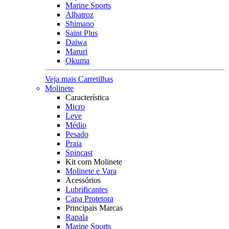
Marine Sports
Albatroz
Shimano
Saint Plus
Daiwa
Maruri
Okuma
Veja mais Carretilhas
Molinete
Característica
Micro
Leve
Médio
Pesado
Praia
Spincast
Kit com Molinete
Molinete e Vara
Acessórios
Lubrificantes
Capa Protetora
Principais Marcas
Rapala
Marine Sports