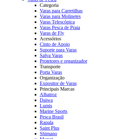
Categoria
Varas para Carretilhas
Varas para Molinetes
Varas Telescópica
Varas Pesca de Praia
Varas de Fly
Acessórios
Cinto de Apoio
Suporte para Varas
Salva Varas
Protetores e organizador
Transporte
Porta Varas
Organização
Expositor de Varas
Principais Marcas
Albatroz
Daiwa
Lumis
Marine Sports
Pesca Brasil
Rapala
Saint Plus
Shimano