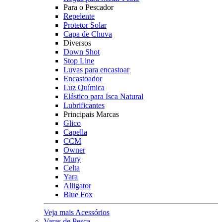
Para o Pescador
Repelente
Protetor Solar
Capa de Chuva
Diversos
Down Shot
Stop Line
Luvas para encastoar
Encastoador
Luz Química
Elástico para Isca Natural
Lubrificantes
Principais Marcas
Glico
Capella
CCM
Owner
Mury
Celta
Yara
Alligator
Blue Fox
Veja mais Acessórios
Varas de Pesca