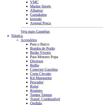
VMC
Marine Sports
Albatroz
Gamakatsu
kenzaki
Arsenal Pesca
Veja mais Garatéias
Náutica
Acessórios
Para o Barco
Bomba de Porão
Bujão Viveiro
Para Motores Popa
Diversos
Bulbo
Conector Gasolina
Corta Circuito
Kit Mangueira
Pescador
Rotor
Registro
Tampa Tanque
Transf. Combustível
Orelhão