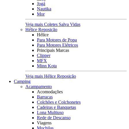
Jogá
Nautika
Mor
Veja mais Coletes Salva Vidas
Hélice Reposição
Hélice
Para Motores de Popa
Para Motores Elétricos
Principais Marcas
Clipper
MFX
Minn Kota
Veja mais Hélice Reposição
Camping
Acampamento
Acomodações
Barracas
Colchões e Colchonetes
Cadeiras e Banquetas
Lona Multiuso
Rede de Descanso
Viagens
Mochilas