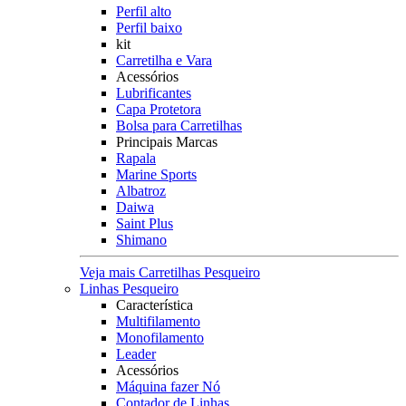
Perfil alto
Perfil baixo
kit
Carretilha e Vara
Acessórios
Lubrificantes
Capa Protetora
Bolsa para Carretilhas
Principais Marcas
Rapala
Marine Sports
Albatroz
Daiwa
Saint Plus
Shimano
Veja mais Carretilhas Pesqueiro
Linhas Pesqueiro
Característica
Multifilamento
Monofilamento
Leader
Acessórios
Máquina fazer Nó
Contador de Linhas