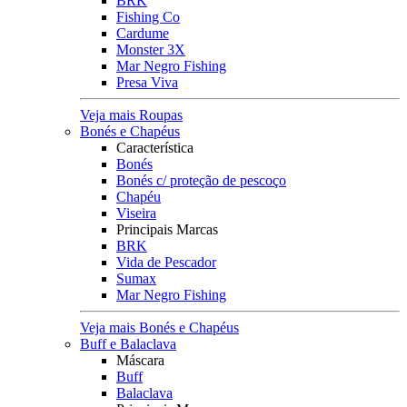
BRK
Fishing Co
Cardume
Monster 3X
Mar Negro Fishing
Presa Viva
Veja mais Roupas
Bonés e Chapéus
Característica
Bonés
Bonés c/ proteção de pescoço
Chapéu
Viseira
Principais Marcas
BRK
Vida de Pescador
Sumax
Mar Negro Fishing
Veja mais Bonés e Chapéus
Buff e Balaclava
Máscara
Buff
Balaclava