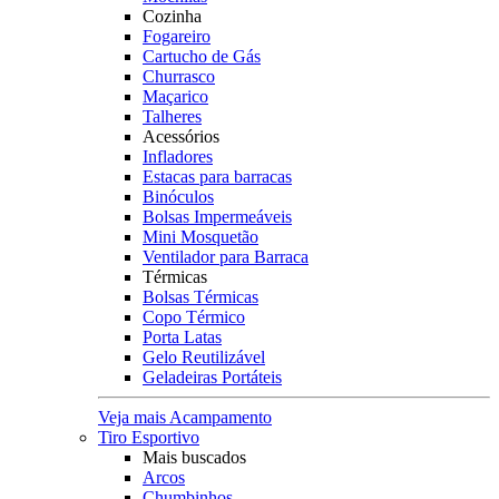
Cozinha
Fogareiro
Cartucho de Gás
Churrasco
Maçarico
Talheres
Acessórios
Infladores
Estacas para barracas
Binóculos
Bolsas Impermeáveis
Mini Mosquetão
Ventilador para Barraca
Térmicas
Bolsas Térmicas
Copo Térmico
Porta Latas
Gelo Reutilizável
Geladeiras Portáteis
Veja mais Acampamento
Tiro Esportivo
Mais buscados
Arcos
Chumbinhos