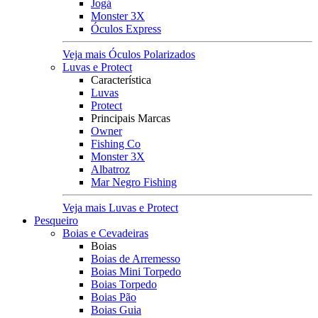
Jogá
Monster 3X
Óculos Express
Veja mais Óculos Polarizados
Luvas e Protect
Característica
Luvas
Protect
Principais Marcas
Owner
Fishing Co
Monster 3X
Albatroz
Mar Negro Fishing
Veja mais Luvas e Protect
Pesqueiro
Boias e Cevadeiras
Boias
Boias de Arremesso
Boias Mini Torpedo
Boias Torpedo
Boias Pão
Boias Guia