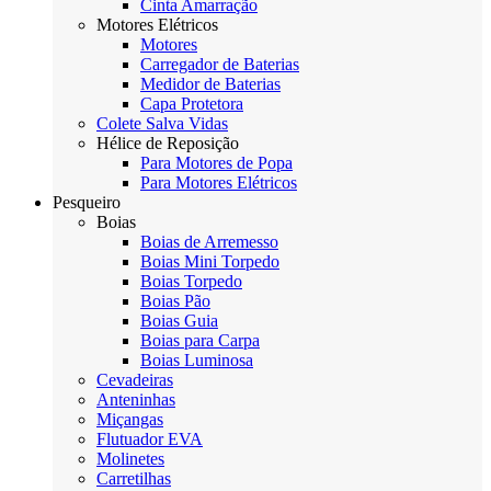
Cinta Amarração
Motores Elétricos
Motores
Carregador de Baterias
Medidor de Baterias
Capa Protetora
Colete Salva Vidas
Hélice de Reposição
Para Motores de Popa
Para Motores Elétricos
Pesqueiro
Boias
Boias de Arremesso
Boias Mini Torpedo
Boias Torpedo
Boias Pão
Boias Guia
Boias para Carpa
Boias Luminosa
Cevadeiras
Anteninhas
Miçangas
Flutuador EVA
Molinetes
Carretilhas