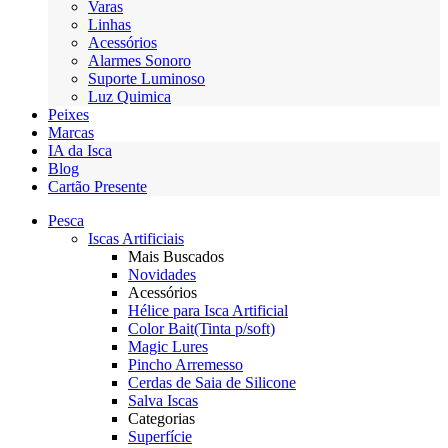
Varas
Linhas
Acessórios
Alarmes Sonoro
Suporte Luminoso
Luz Quimica
Peixes
Marcas
IA da Isca
Blog
Cartão Presente
Pesca
Iscas Artificiais
Mais Buscados
Novidades
Acessórios
Hélice para Isca Artificial
Color Bait(Tinta p/soft)
Magic Lures
Pincho Arremesso
Cerdas de Saia de Silicone
Salva Iscas
Categorias
Superfície