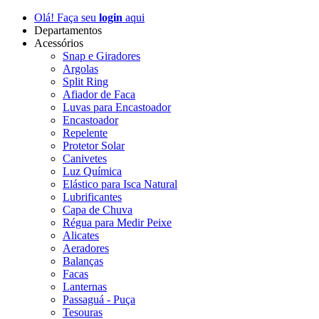
Olá! Faça seu
login
aqui
Departamentos
Acessórios
Snap e Giradores
Argolas
Split Ring
Afiador de Faca
Luvas para Encastoador
Encastoador
Repelente
Protetor Solar
Canivetes
Luz Química
Elástico para Isca Natural
Lubrificantes
Capa de Chuva
Régua para Medir Peixe
Alicates
Aeradores
Balanças
Facas
Lanternas
Passaguá - Puça
Tesouras