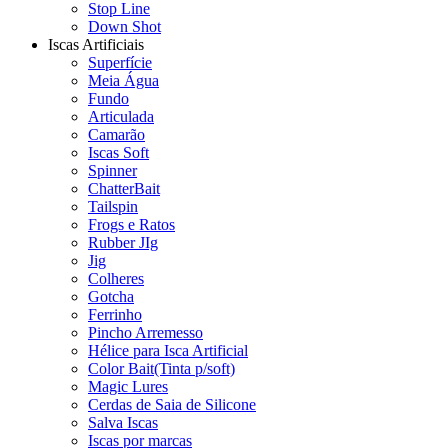
Stop Line
Down Shot
Iscas Artificiais
Superfície
Meia Água
Fundo
Articulada
Camarão
Iscas Soft
Spinner
ChatterBait
Tailspin
Frogs e Ratos
Rubber JIg
Jig
Colheres
Gotcha
Ferrinho
Pincho Arremesso
Hélice para Isca Artificial
Color Bait(Tinta p/soft)
Magic Lures
Cerdas de Saia de Silicone
Salva Iscas
Iscas por marcas