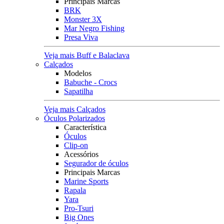
Principais Marcas
BRK
Monster 3X
Mar Negro Fishing
Presa Viva
Veja mais Buff e Balaclava
Calçados
Modelos
Babuche - Crocs
Sapatilha
Veja mais Calçados
Óculos Polarizados
Característica
Óculos
Clip-on
Acessórios
Segurador de óculos
Principais Marcas
Marine Sports
Rapala
Yara
Pro-Tsuri
Big Ones