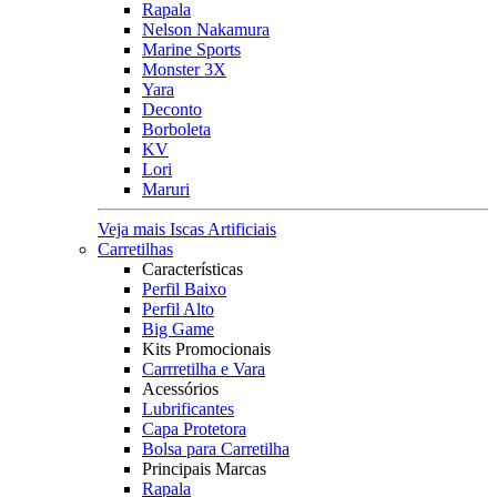
Rapala
Nelson Nakamura
Marine Sports
Monster 3X
Yara
Deconto
Borboleta
KV
Lori
Maruri
Veja mais Iscas Artificiais
Carretilhas
Características
Perfil Baixo
Perfil Alto
Big Game
Kits Promocionais
Carrretilha e Vara
Acessórios
Lubrificantes
Capa Protetora
Bolsa para Carretilha
Principais Marcas
Rapala