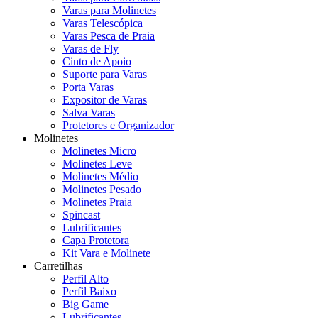
Varas para Molinetes
Varas Telescópica
Varas Pesca de Praia
Varas de Fly
Cinto de Apoio
Suporte para Varas
Porta Varas
Expositor de Varas
Salva Varas
Protetores e Organizador
Molinetes
Molinetes Micro
Molinetes Leve
Molinetes Médio
Molinetes Pesado
Molinetes Praia
Spincast
Lubrificantes
Capa Protetora
Kit Vara e Molinete
Carretilhas
Perfil Alto
Perfil Baixo
Big Game
Lubrificantes