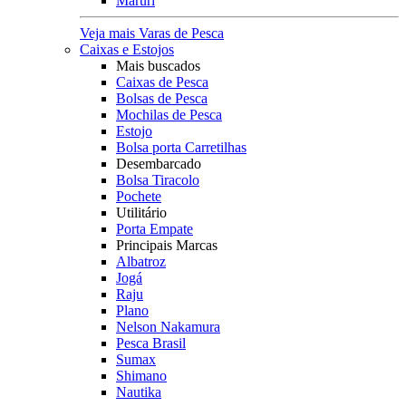
Maruri
Veja mais Varas de Pesca
Caixas e Estojos
Mais buscados
Caixas de Pesca
Bolsas de Pesca
Mochilas de Pesca
Estojo
Bolsa porta Carretilhas
Desembarcado
Bolsa Tiracolo
Pochete
Utilitário
Porta Empate
Principais Marcas
Albatroz
Jogá
Raju
Plano
Nelson Nakamura
Pesca Brasil
Sumax
Shimano
Nautika