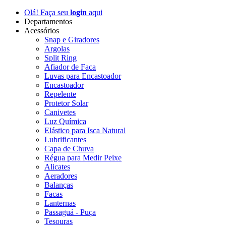
Olá! Faça seu
login
aqui
Departamentos
Acessórios
Snap e Giradores
Argolas
Split Ring
Afiador de Faca
Luvas para Encastoador
Encastoador
Repelente
Protetor Solar
Canivetes
Luz Química
Elástico para Isca Natural
Lubrificantes
Capa de Chuva
Régua para Medir Peixe
Alicates
Aeradores
Balanças
Facas
Lanternas
Passaguá - Puça
Tesouras