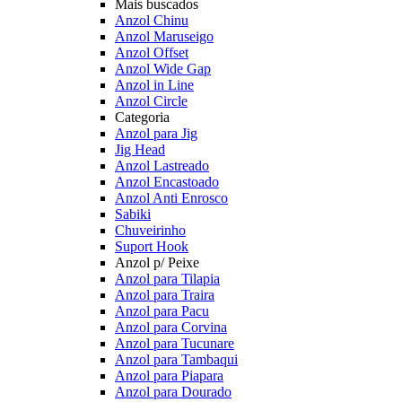
Mais buscados
Anzol Chinu
Anzol Maruseigo
Anzol Offset
Anzol Wide Gap
Anzol in Line
Anzol Circle
Categoria
Anzol para Jig
Jig Head
Anzol Lastreado
Anzol Encastoado
Anzol Anti Enrosco
Sabiki
Chuveirinho
Suport Hook
Anzol p/ Peixe
Anzol para Tilapia
Anzol para Traira
Anzol para Pacu
Anzol para Corvina
Anzol para Tucunare
Anzol para Tambaqui
Anzol para Piapara
Anzol para Dourado