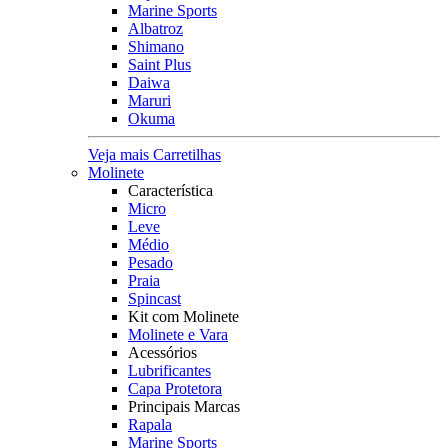
Marine Sports
Albatroz
Shimano
Saint Plus
Daiwa
Maruri
Okuma
Veja mais Carretilhas
Molinete
Característica
Micro
Leve
Médio
Pesado
Praia
Spincast
Kit com Molinete
Molinete e Vara
Acessórios
Lubrificantes
Capa Protetora
Principais Marcas
Rapala
Marine Sports