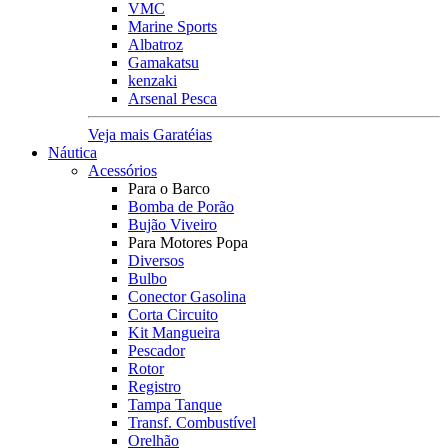
VMC
Marine Sports
Albatroz
Gamakatsu
kenzaki
Arsenal Pesca
Veja mais Garatéias
Náutica
Acessórios
Para o Barco
Bomba de Porão
Bujão Viveiro
Para Motores Popa
Diversos
Bulbo
Conector Gasolina
Corta Circuito
Kit Mangueira
Pescador
Rotor
Registro
Tampa Tanque
Transf. Combustível
Orelhão