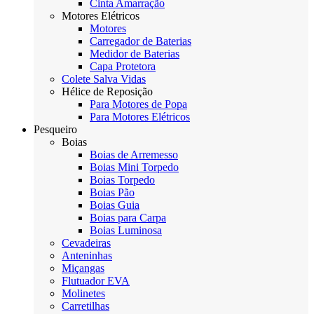
Cinta Amarração
Motores Elétricos
Motores
Carregador de Baterias
Medidor de Baterias
Capa Protetora
Colete Salva Vidas
Hélice de Reposição
Para Motores de Popa
Para Motores Elétricos
Pesqueiro
Boias
Boias de Arremesso
Boias Mini Torpedo
Boias Torpedo
Boias Pão
Boias Guia
Boias para Carpa
Boias Luminosa
Cevadeiras
Anteninhas
Miçangas
Flutuador EVA
Molinetes
Carretilhas