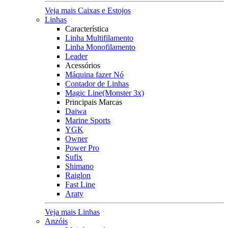
Veja mais Caixas e Estojos
Linhas
Característica
Linha Multifilamento
Linha Monofilamento
Leader
Acessórios
Máquina fazer Nó
Contador de Linhas
Magic Line(Monster 3x)
Principais Marcas
Daiwa
Marine Sports
YGK
Owner
Power Pro
Sufix
Shimano
Raiglon
Fast Line
Araty
Veja mais Linhas
Anzóis