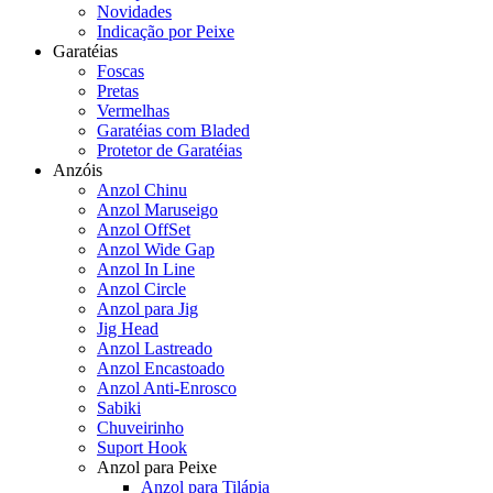
Novidades
Indicação por Peixe
Garatéias
Foscas
Pretas
Vermelhas
Garatéias com Bladed
Protetor de Garatéias
Anzóis
Anzol Chinu
Anzol Maruseigo
Anzol OffSet
Anzol Wide Gap
Anzol In Line
Anzol Circle
Anzol para Jig
Jig Head
Anzol Lastreado
Anzol Encastoado
Anzol Anti-Enrosco
Sabiki
Chuveirinho
Suport Hook
Anzol para Peixe
Anzol para Tilápia