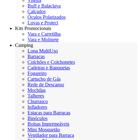
Viseira
Buff e Balaclava
Calçados
Óculos Polarizados
Luvas e Protect
Kits Promocionais
Vara e Carretilha
Vara e Molinete
Camping
Lona MultiUso
Barracas
Colchões e Colchonetes
Cadeiras e Banquetas
Fogareiro
Cartucho de Gás
Rede de Descanso
Mochilas
Talheres
Churrasco
Infladores
Estacas para Barracas
Binóculos
Bolsas Impermeáveis
Mini Mosquetão
Ventilador para Barraca