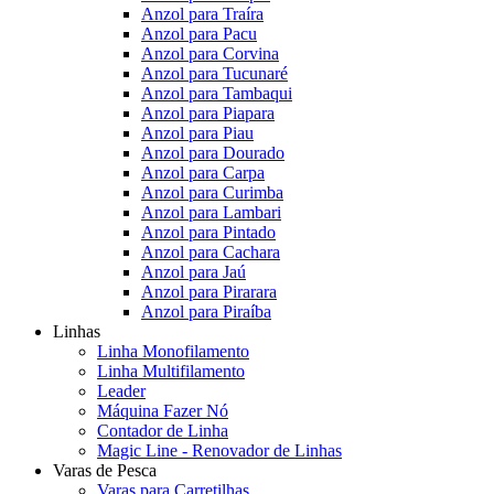
Anzol para Traíra
Anzol para Pacu
Anzol para Corvina
Anzol para Tucunaré
Anzol para Tambaqui
Anzol para Piapara
Anzol para Piau
Anzol para Dourado
Anzol para Carpa
Anzol para Curimba
Anzol para Lambari
Anzol para Pintado
Anzol para Cachara
Anzol para Jaú
Anzol para Pirarara
Anzol para Piraíba
Linhas
Linha Monofilamento
Linha Multifilamento
Leader
Máquina Fazer Nó
Contador de Linha
Magic Line - Renovador de Linhas
Varas de Pesca
Varas para Carretilhas