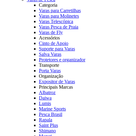
Categoria
Varas para Carretilhas
Varas para Molinetes
Varas Telescópica
Varas Pesca de Praia
Varas de Fly
Acessórios
Cinto de Apoio
Suporte para Varas
Salva Varas
Protetores e organizador
Transporte
Porta Varas
Organização
Expositor de Varas
Principais Marcas
Albatroz
Daiwa
Lumis
Marine Sports
Pesca Brasil
Rapala
Saint Plus
Shimano