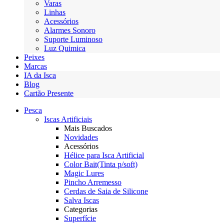
Varas
Linhas
Acessórios
Alarmes Sonoro
Suporte Luminoso
Luz Quimica
Peixes
Marcas
IA da Isca
Blog
Cartão Presente
Pesca
Iscas Artificiais
Mais Buscados
Novidades
Acessórios
Hélice para Isca Artificial
Color Bait(Tinta p/soft)
Magic Lures
Pincho Arremesso
Cerdas de Saia de Silicone
Salva Iscas
Categorias
Superfície