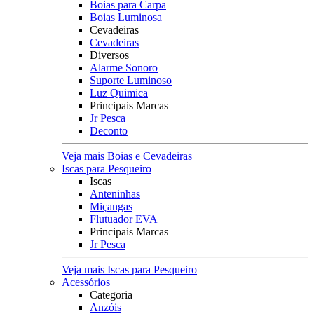
Boias para Carpa
Boias Luminosa
Cevadeiras
Cevadeiras
Diversos
Alarme Sonoro
Suporte Luminoso
Luz Quimica
Principais Marcas
Jr Pesca
Deconto
Veja mais Boias e Cevadeiras
Iscas para Pesqueiro
Iscas
Anteninhas
Miçangas
Flutuador EVA
Principais Marcas
Jr Pesca
Veja mais Iscas para Pesqueiro
Acessórios
Categoria
Anzóis