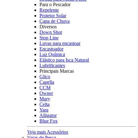
Para o Pescador
Repelente
Protetor Solar
Capa de Chuva
Diversos
Down Shot
Stop Line
Luvas para encastoar
Encastoador
Luz Química
Elástico para Isca Natural
Lubrificantes
Principais Marcas
Glico
Capella
CCM
Owner
Mury
Celta
Yara
Alligator
Blue Fox
Veja mais Acessórios
Varas de Pesca