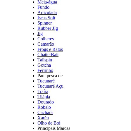
Meia-água
Fundo
Articulada
Iscas Soft
Spinner
Rubber JIg
Jig
Colheres
Camarão
Frogs e Ratos
ChatterBait
Tailspin
Gotcha
Ferrinho
Para pesca de
Tucunaré
Tucunaré Açu
Traíra
Tilápia
Dourado
Robalo
Cachara
Xaréu
Olho de Boi
Principais Marcas