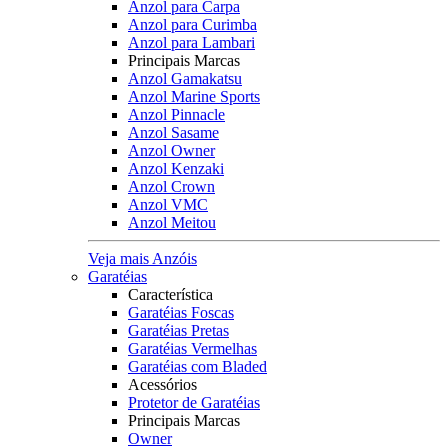
Anzol para Carpa
Anzol para Curimba
Anzol para Lambari
Principais Marcas
Anzol Gamakatsu
Anzol Marine Sports
Anzol Pinnacle
Anzol Sasame
Anzol Owner
Anzol Kenzaki
Anzol Crown
Anzol VMC
Anzol Meitou
Veja mais Anzóis
Garatéias
Característica
Garatéias Foscas
Garatéias Pretas
Garatéias Vermelhas
Garatéias com Bladed
Acessórios
Protetor de Garatéias
Principais Marcas
Owner