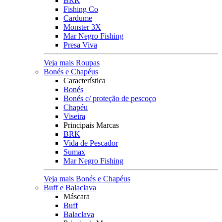
BRK
Fishing Co
Cardume
Monster 3X
Mar Negro Fishing
Presa Viva
Veja mais Roupas
Bonés e Chapéus
Característica
Bonés
Bonés c/ proteção de pescoço
Chapéu
Viseira
Principais Marcas
BRK
Vida de Pescador
Sumax
Mar Negro Fishing
Veja mais Bonés e Chapéus
Buff e Balaclava
Máscara
Buff
Balaclava