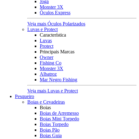
Jogá
Monster 3X
Óculos Express
Veja mais Óculos Polarizados
Luvas e Protect
Característica
Luvas
Protect
Principais Marcas
Owner
Fishing Co
Monster 3X
Albatroz
Mar Negro Fishing
Veja mais Luvas e Protect
Pesqueiro
Boias e Cevadeiras
Boias
Boias de Arremesso
Boias Mini Torpedo
Boias Torpedo
Boias Pão
Boias Guia