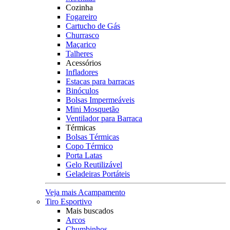
Cozinha
Fogareiro
Cartucho de Gás
Churrasco
Maçarico
Talheres
Acessórios
Infladores
Estacas para barracas
Binóculos
Bolsas Impermeáveis
Mini Mosquetão
Ventilador para Barraca
Térmicas
Bolsas Térmicas
Copo Térmico
Porta Latas
Gelo Reutilizável
Geladeiras Portáteis
Veja mais Acampamento
Tiro Esportivo
Mais buscados
Arcos
Chumbinhos