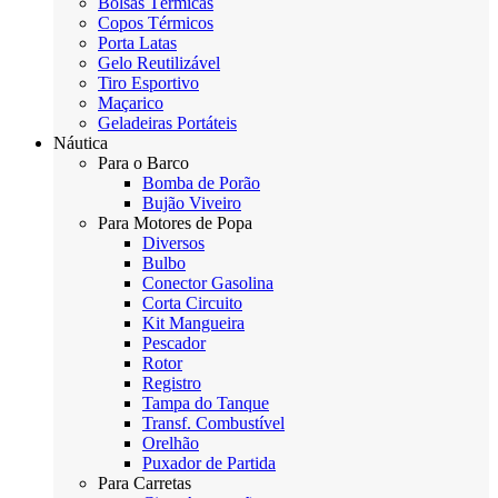
Bolsas Térmicas
Copos Térmicos
Porta Latas
Gelo Reutilizável
Tiro Esportivo
Maçarico
Geladeiras Portáteis
Náutica
Para o Barco
Bomba de Porão
Bujão Viveiro
Para Motores de Popa
Diversos
Bulbo
Conector Gasolina
Corta Circuito
Kit Mangueira
Pescador
Rotor
Registro
Tampa do Tanque
Transf. Combustível
Orelhão
Puxador de Partida
Para Carretas