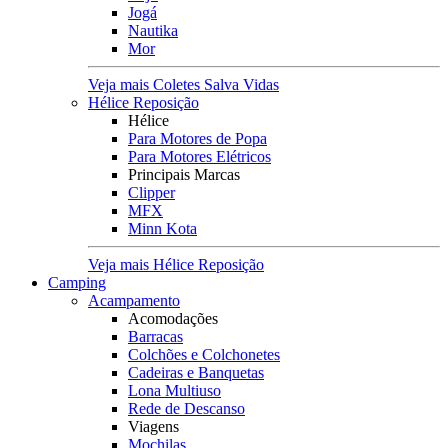
Jogá
Nautika
Mor
Veja mais Coletes Salva Vidas
Hélice Reposição
Hélice
Para Motores de Popa
Para Motores Elétricos
Principais Marcas
Clipper
MFX
Minn Kota
Veja mais Hélice Reposição
Camping
Acampamento
Acomodações
Barracas
Colchões e Colchonetes
Cadeiras e Banquetas
Lona Multiuso
Rede de Descanso
Viagens
Mochilas