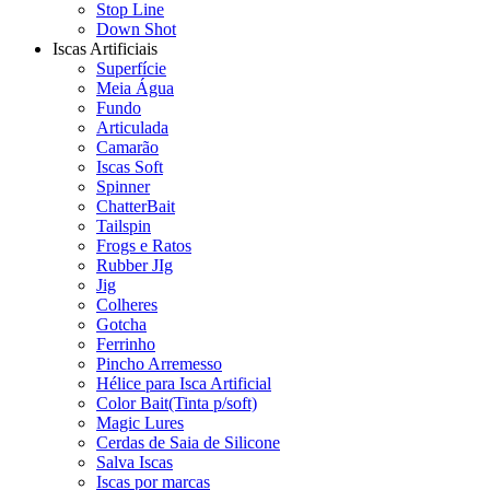
Stop Line
Down Shot
Iscas Artificiais
Superfície
Meia Água
Fundo
Articulada
Camarão
Iscas Soft
Spinner
ChatterBait
Tailspin
Frogs e Ratos
Rubber JIg
Jig
Colheres
Gotcha
Ferrinho
Pincho Arremesso
Hélice para Isca Artificial
Color Bait(Tinta p/soft)
Magic Lures
Cerdas de Saia de Silicone
Salva Iscas
Iscas por marcas