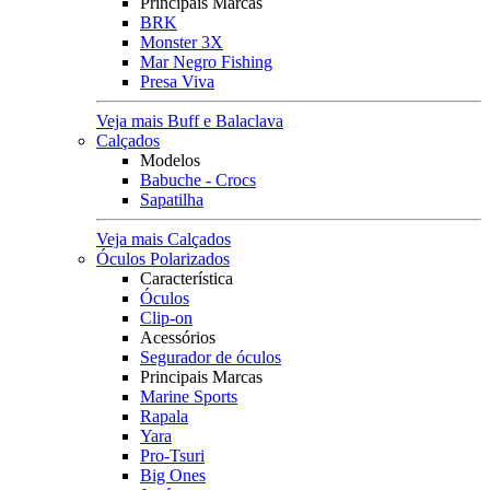
Principais Marcas
BRK
Monster 3X
Mar Negro Fishing
Presa Viva
Veja mais Buff e Balaclava
Calçados
Modelos
Babuche - Crocs
Sapatilha
Veja mais Calçados
Óculos Polarizados
Característica
Óculos
Clip-on
Acessórios
Segurador de óculos
Principais Marcas
Marine Sports
Rapala
Yara
Pro-Tsuri
Big Ones