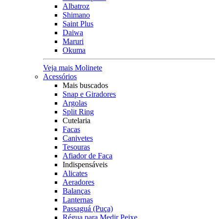
Albatroz
Shimano
Saint Plus
Daiwa
Maruri
Okuma
Veja mais Molinete
Acessórios
Mais buscados
Snap e Giradores
Argolas
Split Ring
Cutelaria
Facas
Canivetes
Tesouras
Afiador de Faca
Indispensáveis
Alicates
Aeradores
Balanças
Lanternas
Passaguá (Puça)
Régua para Medir Peixe