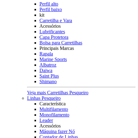
Perfil alto
Perfil baixo
kit
Carretilha e Vara
Acessórios
Lubrificantes
Capa Protetora
Bolsa para Carretilhas
Principais Marcas
Rapala
Marine Sports
Albatroz
Daiwa
Saint Plus
Shimano
Veja mais Carretilhas Pesqueiro
Linhas Pesqueiro
Característica
Multifilamento
Monofilamento
Leader
Acessórios
Máquina fazer Nó
Contador de Linhas