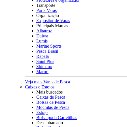
Protetores e organizador
Transporte
Porta Varas
Organização
Expositor de Varas
Principais Marcas
Albatroz
Daiwa
Lumis
Marine Sports
Pesca Brasil
Rapala
Saint Plus
Shimano
Maruri
Veja mais Varas de Pesca
Caixas e Estojos
Mais buscados
Caixas de Pesca
Bolsas de Pesca
Mochilas de Pesca
Estojo
Bolsa porta Carretilhas
Desembarcado