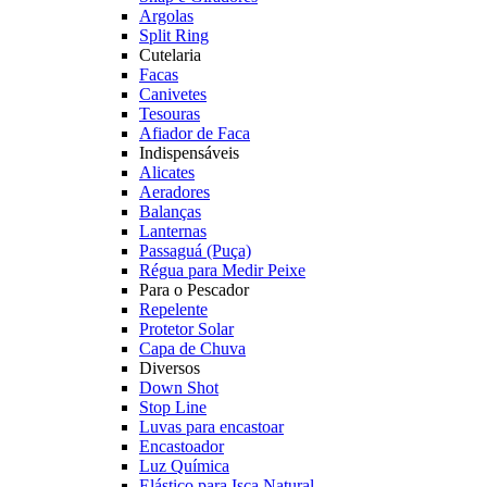
Argolas
Split Ring
Cutelaria
Facas
Canivetes
Tesouras
Afiador de Faca
Indispensáveis
Alicates
Aeradores
Balanças
Lanternas
Passaguá (Puça)
Régua para Medir Peixe
Para o Pescador
Repelente
Protetor Solar
Capa de Chuva
Diversos
Down Shot
Stop Line
Luvas para encastoar
Encastoador
Luz Química
Elástico para Isca Natural