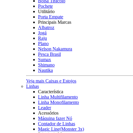
Bolsa Tiracolo
Pochete
Utilitário
Porta Empate
Principais Marcas
Albatroz
Jogá
Raju
Plano
Nelson Nakamura
Pesca Brasil
Sumax
Shimano
Nautika
Veja mais Caixas e Estojos
Linhas
Característica
Linha Multifilamento
Linha Monofilamento
Leader
Acessórios
Máquina fazer Nó
Contador de Linhas
Magic Line(Monster 3x)