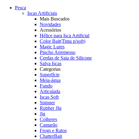
Pesca
Iscas Artificiais
Mais Buscados
Novidades
Acessórios
Hélice para Isca Artificial
Color Bait(Tinta p/soft)
Magic Lures
Pincho Arremesso
Cerdas de Saia de Silicone
Salva Iscas
Categorias
Superfície
Meia-água
Fundo
Articulada
Iscas Soft
Spinner
Rubber JIg
Jig
Colheres
Camarão
Frogs e Ratos
ChatterBait