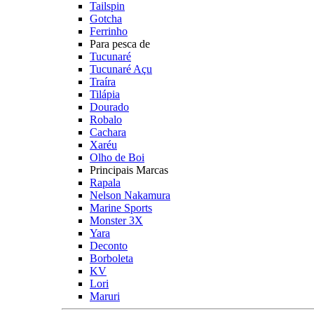
Tailspin
Gotcha
Ferrinho
Para pesca de
Tucunaré
Tucunaré Açu
Traíra
Tilápia
Dourado
Robalo
Cachara
Xaréu
Olho de Boi
Principais Marcas
Rapala
Nelson Nakamura
Marine Sports
Monster 3X
Yara
Deconto
Borboleta
KV
Lori
Maruri