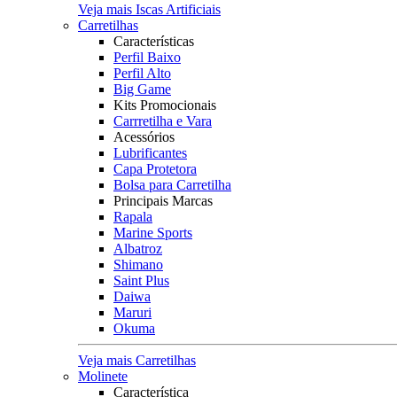
Veja mais Iscas Artificiais
Carretilhas
Características
Perfil Baixo
Perfil Alto
Big Game
Kits Promocionais
Carrretilha e Vara
Acessórios
Lubrificantes
Capa Protetora
Bolsa para Carretilha
Principais Marcas
Rapala
Marine Sports
Albatroz
Shimano
Saint Plus
Daiwa
Maruri
Okuma
Veja mais Carretilhas
Molinete
Característica