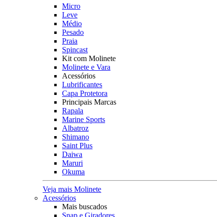
Micro
Leve
Médio
Pesado
Praia
Spincast
Kit com Molinete
Molinete e Vara
Acessórios
Lubrificantes
Capa Protetora
Principais Marcas
Rapala
Marine Sports
Albatroz
Shimano
Saint Plus
Daiwa
Maruri
Okuma
Veja mais Molinete
Acessórios
Mais buscados
Snap e Giradores