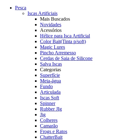
Pesca
Iscas Artificiais
Mais Buscados
Novidades
Acessórios
Hélice para Isca Artificial
Color Bait(Tinta p/soft)
Magic Lures
Pincho Arremesso
Cerdas de Saia de Silicone
Salva Iscas
Categorias
Superfície
Meia-água
Fundo
Articulada
Iscas Soft
Spinner
Rubber JIg
Jig
Colheres
Camarão
Frogs e Ratos
ChatterBait