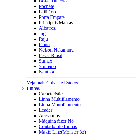
Bolsa Tiracolo
Pochete
Utilitário
Porta Empate
Principais Marcas
Albatroz
Jogá
Raju
Plano
Nelson Nakamura
Pesca Brasil
Sumax
Shimano
Nautika
Veja mais Caixas e Estojos
Linhas
Característica
Linha Multifilamento
Linha Monofilamento
Leader
Acessórios
Máquina fazer Nó
Contador de Linhas
Magic Line(Monster 3x)