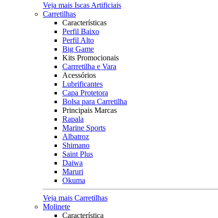
Veja mais Iscas Artificiais
Carretilhas
Características
Perfil Baixo
Perfil Alto
Big Game
Kits Promocionais
Carrretilha e Vara
Acessórios
Lubrificantes
Capa Protetora
Bolsa para Carretilha
Principais Marcas
Rapala
Marine Sports
Albatroz
Shimano
Saint Plus
Daiwa
Maruri
Okuma
Veja mais Carretilhas
Molinete
Característica