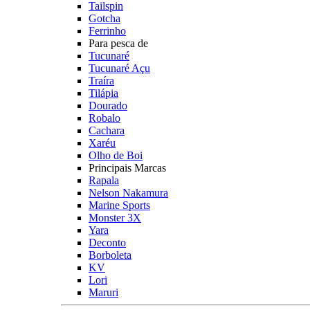
Tailspin
Gotcha
Ferrinho
Para pesca de
Tucunaré
Tucunaré Açu
Traíra
Tilápia
Dourado
Robalo
Cachara
Xaréu
Olho de Boi
Principais Marcas
Rapala
Nelson Nakamura
Marine Sports
Monster 3X
Yara
Deconto
Borboleta
KV
Lori
Maruri