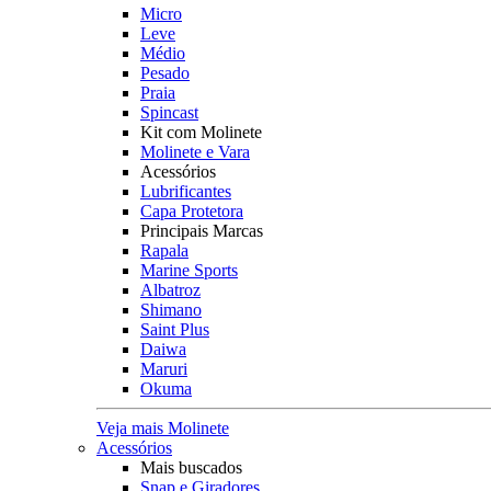
Micro
Leve
Médio
Pesado
Praia
Spincast
Kit com Molinete
Molinete e Vara
Acessórios
Lubrificantes
Capa Protetora
Principais Marcas
Rapala
Marine Sports
Albatroz
Shimano
Saint Plus
Daiwa
Maruri
Okuma
Veja mais Molinete
Acessórios
Mais buscados
Snap e Giradores