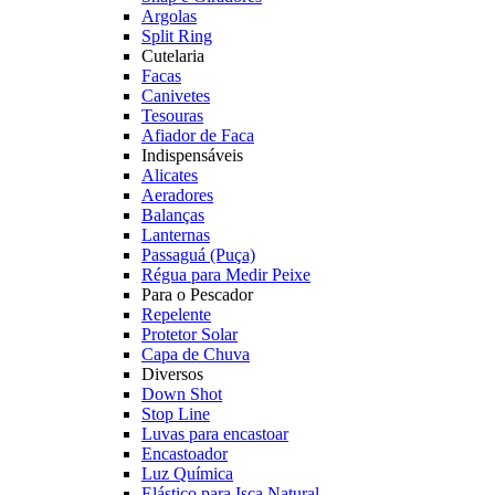
Argolas
Split Ring
Cutelaria
Facas
Canivetes
Tesouras
Afiador de Faca
Indispensáveis
Alicates
Aeradores
Balanças
Lanternas
Passaguá (Puça)
Régua para Medir Peixe
Para o Pescador
Repelente
Protetor Solar
Capa de Chuva
Diversos
Down Shot
Stop Line
Luvas para encastoar
Encastoador
Luz Química
Elástico para Isca Natural