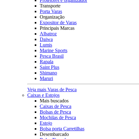
Protetores e organizador
Transporte
Porta Varas
Organização
Expositor de Varas
Principais Marcas
Albatroz
Daiwa
Lumis
Marine Sports
Pesca Brasil
Rapala
Saint Plus
Shimano
Maruri
Veja mais Varas de Pesca
Caixas e Estojos
Mais buscados
Caixas de Pesca
Bolsas de Pesca
Mochilas de Pesca
Estojo
Bolsa porta Carretilhas
Desembarcado