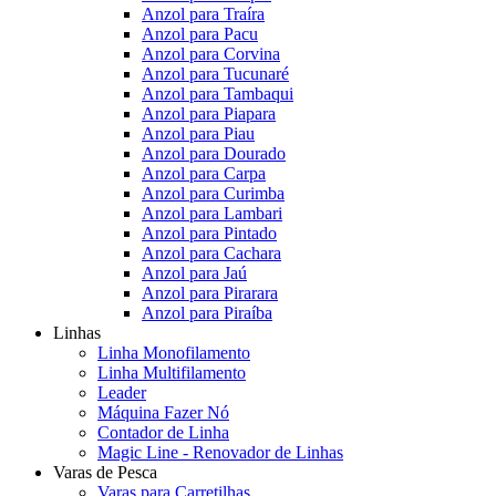
Anzol para Traíra
Anzol para Pacu
Anzol para Corvina
Anzol para Tucunaré
Anzol para Tambaqui
Anzol para Piapara
Anzol para Piau
Anzol para Dourado
Anzol para Carpa
Anzol para Curimba
Anzol para Lambari
Anzol para Pintado
Anzol para Cachara
Anzol para Jaú
Anzol para Pirarara
Anzol para Piraíba
Linhas
Linha Monofilamento
Linha Multifilamento
Leader
Máquina Fazer Nó
Contador de Linha
Magic Line - Renovador de Linhas
Varas de Pesca
Varas para Carretilhas