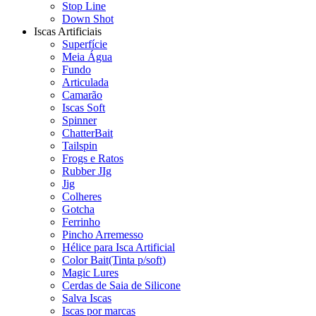
Stop Line
Down Shot
Iscas Artificiais
Superfície
Meia Água
Fundo
Articulada
Camarão
Iscas Soft
Spinner
ChatterBait
Tailspin
Frogs e Ratos
Rubber JIg
Jig
Colheres
Gotcha
Ferrinho
Pincho Arremesso
Hélice para Isca Artificial
Color Bait(Tinta p/soft)
Magic Lures
Cerdas de Saia de Silicone
Salva Iscas
Iscas por marcas