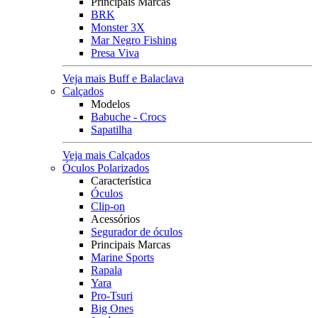
Principais Marcas
BRK
Monster 3X
Mar Negro Fishing
Presa Viva
Veja mais Buff e Balaclava
Calçados
Modelos
Babuche - Crocs
Sapatilha
Veja mais Calçados
Óculos Polarizados
Característica
Óculos
Clip-on
Acessórios
Segurador de óculos
Principais Marcas
Marine Sports
Rapala
Yara
Pro-Tsuri
Big Ones