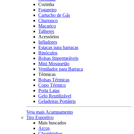
Cozinha
Fogareiro
Cartucho de Gás
Churrasco
Maçarico
Talheres
Acessórios
Infladores
Estacas para barracas
Binóculos
Bolsas Impermeáveis
Mini Mosquetão
Ventilador para Barraca
Térmicas
Bolsas Térmicas
Copo Térmico
Porta Latas
Gelo Reutilizável
Geladeiras Portáteis
Veja mais Acampamento
Tiro Esportivo
Mais buscados
Arcos
Chumbinhos