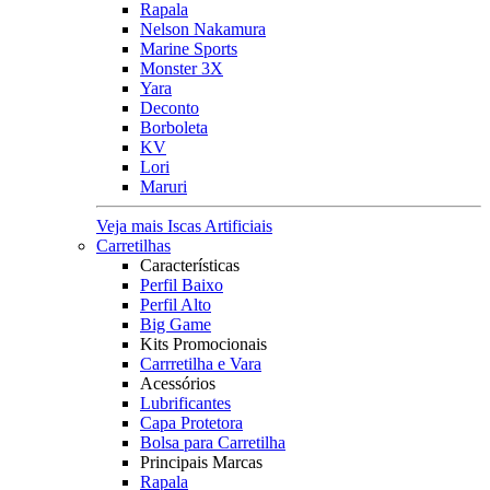
Rapala
Nelson Nakamura
Marine Sports
Monster 3X
Yara
Deconto
Borboleta
KV
Lori
Maruri
Veja mais Iscas Artificiais
Carretilhas
Características
Perfil Baixo
Perfil Alto
Big Game
Kits Promocionais
Carrretilha e Vara
Acessórios
Lubrificantes
Capa Protetora
Bolsa para Carretilha
Principais Marcas
Rapala