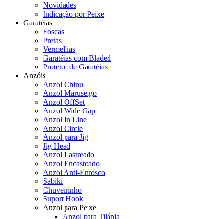
Novidades
Indicação por Peixe
Garatéias
Foscas
Pretas
Vermelhas
Garatéias com Bladed
Protetor de Garatéias
Anzóis
Anzol Chinu
Anzol Maruseigo
Anzol OffSet
Anzol Wide Gap
Anzol In Line
Anzol Circle
Anzol para Jig
Jig Head
Anzol Lastreado
Anzol Encastoado
Anzol Anti-Enrosco
Sabiki
Chuveirinho
Suport Hook
Anzol para Peixe
Anzol para Tilápia