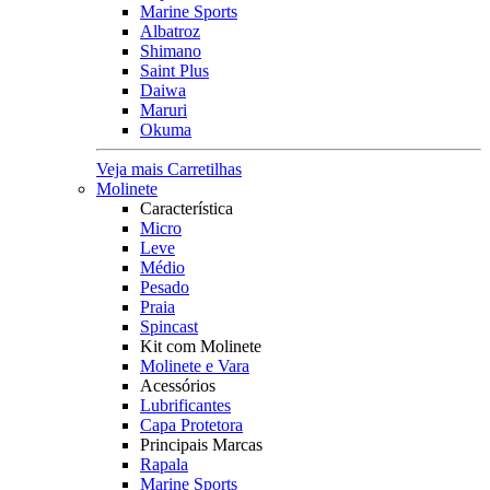
Marine Sports
Albatroz
Shimano
Saint Plus
Daiwa
Maruri
Okuma
Veja mais Carretilhas
Molinete
Característica
Micro
Leve
Médio
Pesado
Praia
Spincast
Kit com Molinete
Molinete e Vara
Acessórios
Lubrificantes
Capa Protetora
Principais Marcas
Rapala
Marine Sports