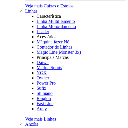
Veja mais Caixas e Estojos
Linhas
Característica
Linha Multifilamento
Linha Monofilamento
Leader
Acessórios
Máquina fazer Nó
Contador de Linhas
Magic Line(Monster 3x)
Principais Marcas
Daiwa
Marine Sports
YGK
Owner
Power Pro
Sufix
Shimano
Raiglon
Fast Line
Araty
Veja mais Linhas
Anzóis