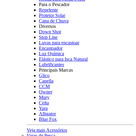
Para o Pescador
Repelente
Protetor Solar
Capa de Chuva
Diversos
Down Shot
Stop Line
Luvas para encastoar
Encastoador
Luz Química
Elástico para Isca Natural
Lubrificantes
Principais Marcas
Glico
Capella
CCM
Owner
Mury
Celta
Yara
Alligator
Blue Fox
Veja mais Acessórios
Varas de Pesca