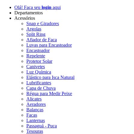
Olá! Faça seu
login
aqui
Departamentos
Acessórios
Snap e Giradores
Argolas
Split Ring
Afiador de Faca
Luvas para Encastoador
Encastoador
Repelente
Protetor Solar
Canivetes
Luz Química
Elástico para Isca Natural
Lubrificantes
Capa de Chuva
Régua para Medir Peixe
Alicates
Aeradores
Balanças
Facas
Lanternas
Passaguá - Puça
Tesouras