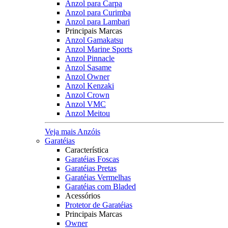
Anzol para Carpa
Anzol para Curimba
Anzol para Lambari
Principais Marcas
Anzol Gamakatsu
Anzol Marine Sports
Anzol Pinnacle
Anzol Sasame
Anzol Owner
Anzol Kenzaki
Anzol Crown
Anzol VMC
Anzol Meitou
Veja mais Anzóis
Garatéias
Característica
Garatéias Foscas
Garatéias Pretas
Garatéias Vermelhas
Garatéias com Bladed
Acessórios
Protetor de Garatéias
Principais Marcas
Owner