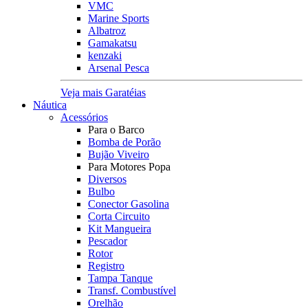
VMC
Marine Sports
Albatroz
Gamakatsu
kenzaki
Arsenal Pesca
Veja mais Garatéias
Náutica
Acessórios
Para o Barco
Bomba de Porão
Bujão Viveiro
Para Motores Popa
Diversos
Bulbo
Conector Gasolina
Corta Circuito
Kit Mangueira
Pescador
Rotor
Registro
Tampa Tanque
Transf. Combustível
Orelhão