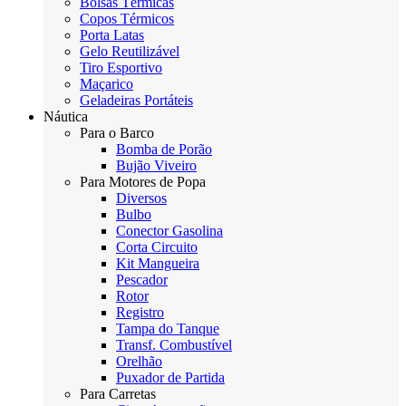
Bolsas Térmicas
Copos Térmicos
Porta Latas
Gelo Reutilizável
Tiro Esportivo
Maçarico
Geladeiras Portáteis
Náutica
Para o Barco
Bomba de Porão
Bujão Viveiro
Para Motores de Popa
Diversos
Bulbo
Conector Gasolina
Corta Circuito
Kit Mangueira
Pescador
Rotor
Registro
Tampa do Tanque
Transf. Combustível
Orelhão
Puxador de Partida
Para Carretas