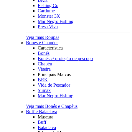
BRK
Fishing Co
Cardume
Monster 3X
Mar Negro Fishing
Presa Viva
Veja mais Roupas
Bonés e Chapéus
Característica
Bonés
Bonés c/ proteção de pescoço
Chapéu
Viseira
Principais Marcas
BRK
Vida de Pescador
Sumax
Mar Negro Fishing
Veja mais Bonés e Chapéus
Buff e Balaclava
Máscara
Buff
Balaclava