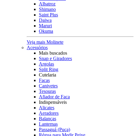
Albatroz
Shimano
Saint Plus
Daiwa
Maruri
Okuma
Veja mais Molinete
Acessórios
Mais buscados
Snap e Giradores
Argolas
Split Ring
Cutelaria
Facas
Canivetes
Tesouras
Afiador de Faca
Indispensáveis
Alicates
Aeradores
Balanças
Lanternas
Passaguá (Puça)
Régua para Medir Peixe