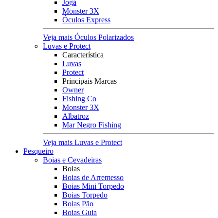
Jogá
Monster 3X
Óculos Express
Veja mais Óculos Polarizados
Luvas e Protect
Característica
Luvas
Protect
Principais Marcas
Owner
Fishing Co
Monster 3X
Albatroz
Mar Negro Fishing
Veja mais Luvas e Protect
Pesqueiro
Boias e Cevadeiras
Boias
Boias de Arremesso
Boias Mini Torpedo
Boias Torpedo
Boias Pão
Boias Guia