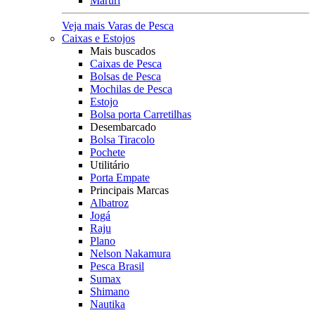
Maruri
Veja mais Varas de Pesca
Caixas e Estojos
Mais buscados
Caixas de Pesca
Bolsas de Pesca
Mochilas de Pesca
Estojo
Bolsa porta Carretilhas
Desembarcado
Bolsa Tiracolo
Pochete
Utilitário
Porta Empate
Principais Marcas
Albatroz
Jogá
Raju
Plano
Nelson Nakamura
Pesca Brasil
Sumax
Shimano
Nautika