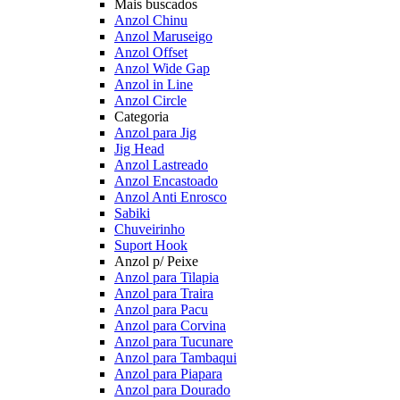
Mais buscados
Anzol Chinu
Anzol Maruseigo
Anzol Offset
Anzol Wide Gap
Anzol in Line
Anzol Circle
Categoria
Anzol para Jig
Jig Head
Anzol Lastreado
Anzol Encastoado
Anzol Anti Enrosco
Sabiki
Chuveirinho
Suport Hook
Anzol p/ Peixe
Anzol para Tilapia
Anzol para Traira
Anzol para Pacu
Anzol para Corvina
Anzol para Tucunare
Anzol para Tambaqui
Anzol para Piapara
Anzol para Dourado