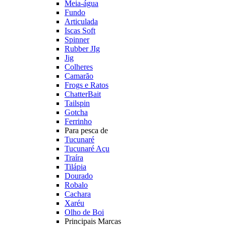
Meia-água
Fundo
Articulada
Iscas Soft
Spinner
Rubber JIg
Jig
Colheres
Camarão
Frogs e Ratos
ChatterBait
Tailspin
Gotcha
Ferrinho
Para pesca de
Tucunaré
Tucunaré Açu
Traíra
Tilápia
Dourado
Robalo
Cachara
Xaréu
Olho de Boi
Principais Marcas