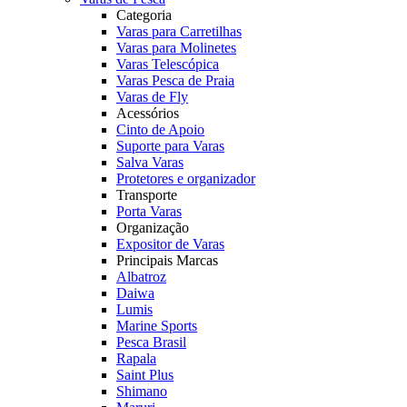
Categoria
Varas para Carretilhas
Varas para Molinetes
Varas Telescópica
Varas Pesca de Praia
Varas de Fly
Acessórios
Cinto de Apoio
Suporte para Varas
Salva Varas
Protetores e organizador
Transporte
Porta Varas
Organização
Expositor de Varas
Principais Marcas
Albatroz
Daiwa
Lumis
Marine Sports
Pesca Brasil
Rapala
Saint Plus
Shimano