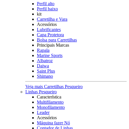
Perfil alto
Perfil baixo
kit
Carretilha e Vara
Acessórios
Lubrificantes
Capa Protetora
Bolsa para Carretilhas
Principais Marcas
Rapala
Marine Sports
Albatroz
Daiwa
Saint Plus
Shimano
Veja mais Carretilhas Pesqueiro
Linhas Pesqueiro
Característica
Multifilamento
Monofilamento
Leader
Acessórios
Máquina fazer Nó
Contador de Linhas