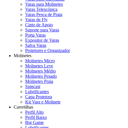
Varas para Molinetes
Varas Telescópica
Varas Pesca de Praia
Varas de Fly
Cinto de Apoio
Suporte para Varas
Porta Varas
Expositor de Varas
Salva Varas
Protetores e Organizador
Molinetes
Molinetes Micro
Molinetes Leve
Molinetes Médio
Molinetes Pesado
Molinetes Praia
Spincast
Lubrificantes
Capa Protetora
Kit Vara e Molinete
Carretilhas
Perfil Alto
Perfil Baixo
Big Game
Lubrificantes