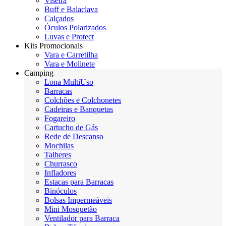
Viseira
Buff e Balaclava
Calçados
Óculos Polarizados
Luvas e Protect
Kits Promocionais
Vara e Carretilha
Vara e Molinete
Camping
Lona MultiUso
Barracas
Colchões e Colchonetes
Cadeiras e Banquetas
Fogareiro
Cartucho de Gás
Rede de Descanso
Mochilas
Talheres
Churrasco
Infladores
Estacas para Barracas
Binóculos
Bolsas Impermeáveis
Mini Mosquetão
Ventilador para Barraca