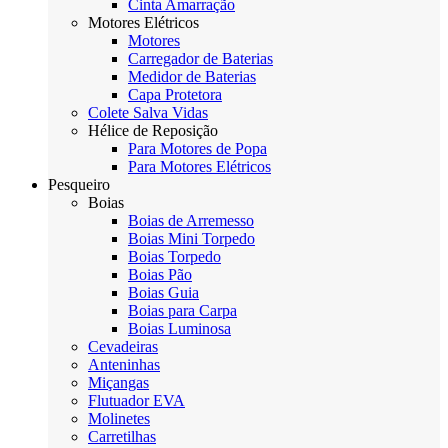
Cinta Amarração
Motores Elétricos
Motores
Carregador de Baterias
Medidor de Baterias
Capa Protetora
Colete Salva Vidas
Hélice de Reposição
Para Motores de Popa
Para Motores Elétricos
Pesqueiro
Boias
Boias de Arremesso
Boias Mini Torpedo
Boias Torpedo
Boias Pão
Boias Guia
Boias para Carpa
Boias Luminosa
Cevadeiras
Anteninhas
Miçangas
Flutuador EVA
Molinetes
Carretilhas