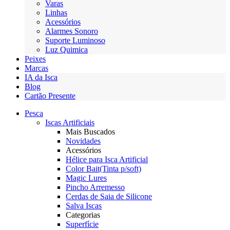
Varas
Linhas
Acessórios
Alarmes Sonoro
Suporte Luminoso
Luz Quimica
Peixes
Marcas
IA da Isca
Blog
Cartão Presente
Pesca
Iscas Artificiais
Mais Buscados
Novidades
Acessórios
Hélice para Isca Artificial
Color Bait(Tinta p/soft)
Magic Lures
Pincho Arremesso
Cerdas de Saia de Silicone
Salva Iscas
Categorias
Superfície