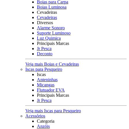
Boias para Carpa
Boias Luminosa
Cevadeiras
Cevadeiras
Diversos
Alarme Sonoro
Suporte Luminoso
Luz Quimica
Principais Marcas
Jr Pesca
Deconto
Veja mais Boias e Cevadeiras
Iscas para Pesqueiro
Iscas
Anteninhas
Miçangas
Flutuador EVA
Principais Marcas
Jr Pesca
Veja mais Iscas para Pesqueiro
Acessórios
Categoria
Anzóis