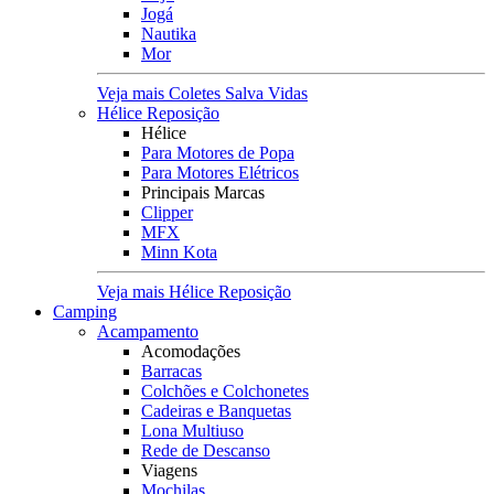
Jogá
Nautika
Mor
Veja mais Coletes Salva Vidas
Hélice Reposição
Hélice
Para Motores de Popa
Para Motores Elétricos
Principais Marcas
Clipper
MFX
Minn Kota
Veja mais Hélice Reposição
Camping
Acampamento
Acomodações
Barracas
Colchões e Colchonetes
Cadeiras e Banquetas
Lona Multiuso
Rede de Descanso
Viagens
Mochilas