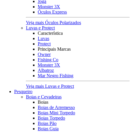
Jogá
Monster 3X
Óculos Express
Veja mais Óculos Polarizados
Luvas e Protect
Característica
Luvas
Protect
Principais Marcas
Owner
Fishing Co
Monster 3X
Albatroz
Mar Negro Fishing
Veja mais Luvas e Protect
Pesqueiro
Boias e Cevadeiras
Boias
Boias de Arremesso
Boias Mini Torpedo
Boias Torpedo
Boias Pão
Boias Guia