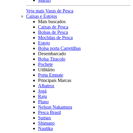
Maruri
Veja mais Varas de Pesca
Caixas e Estojos
Mais buscados
Caixas de Pesca
Bolsas de Pesca
Mochilas de Pesca
Estojo
Bolsa porta Carretilhas
Desembarcado
Bolsa Tiracolo
Pochete
Utilitário
Porta Empate
Principais Marcas
Albatroz
Jogá
Raju
Plano
Nelson Nakamura
Pesca Brasil
Sumax
Shimano
Nautika