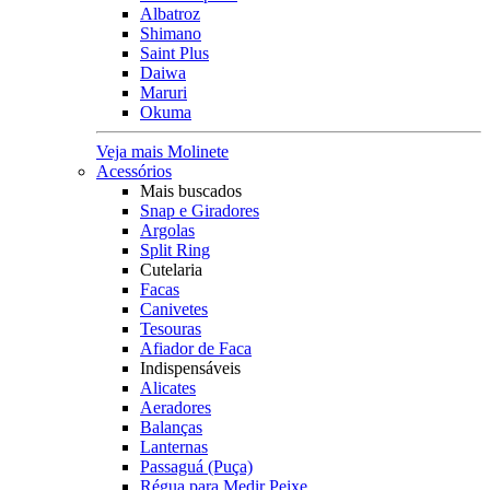
Albatroz
Shimano
Saint Plus
Daiwa
Maruri
Okuma
Veja mais Molinete
Acessórios
Mais buscados
Snap e Giradores
Argolas
Split Ring
Cutelaria
Facas
Canivetes
Tesouras
Afiador de Faca
Indispensáveis
Alicates
Aeradores
Balanças
Lanternas
Passaguá (Puça)
Régua para Medir Peixe