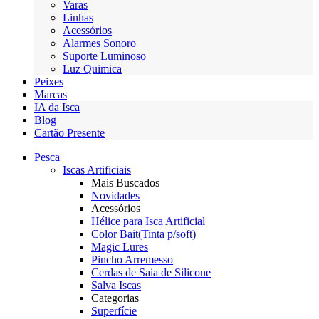
Varas
Linhas
Acessórios
Alarmes Sonoro
Suporte Luminoso
Luz Quimica
Peixes
Marcas
IA da Isca
Blog
Cartão Presente
Pesca
Iscas Artificiais
Mais Buscados
Novidades
Acessórios
Hélice para Isca Artificial
Color Bait(Tinta p/soft)
Magic Lures
Pincho Arremesso
Cerdas de Saia de Silicone
Salva Iscas
Categorias
Superfície