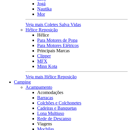
Jogá
Nautika
Mor
Veja mais Coletes Salva Vidas
Hélice Reposição
Hélice
Para Motores de Popa
Para Motores Elétricos
Principais Marcas
Clipper
MFX
Minn Kota
Veja mais Hélice Reposição
Camping
Acampamento
Acomodações
Barracas
Colchões e Colchonetes
Cadeiras e Banquetas
Lona Multiuso
Rede de Descanso
Viagens
Mochilas