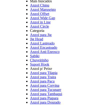
Mais buscados
Anzol Chinu
Anzol Maruseigo
Anzol Offset
Anzol Wide Gap
Anzol in Line
Anzol Circle
Categoria
Anzol para Jig
Jig Head
Anzol Lastreado
Anzol Encastoado
Anzol Anti Enrosco
Sabiki
Chuveirinho
Suport Hook
Anzol p/ Peixe
Anzol para Tilapia
Anzol para Traira
Anzol para Pacu
Anzol para Corvina
Anzol para Tucunare
Anzol para Tambaqui
Anzol para Piapara
Anzol para Dourado