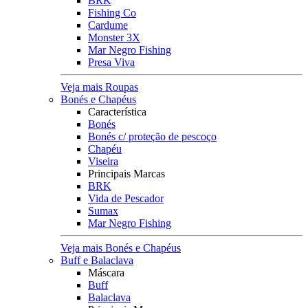
BRK
Fishing Co
Cardume
Monster 3X
Mar Negro Fishing
Presa Viva
Veja mais Roupas
Bonés e Chapéus
Característica
Bonés
Bonés c/ proteção de pescoço
Chapéu
Viseira
Principais Marcas
BRK
Vida de Pescador
Sumax
Mar Negro Fishing
Veja mais Bonés e Chapéus
Buff e Balaclava
Máscara
Buff
Balaclava