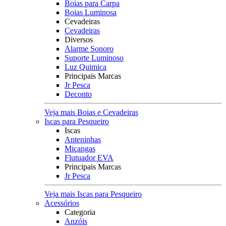
Boias para Carpa
Boias Luminosa
Cevadeiras
Cevadeiras
Diversos
Alarme Sonoro
Suporte Luminoso
Luz Quimica
Principais Marcas
Jr Pesca
Deconto
Veja mais Boias e Cevadeiras
Iscas para Pesqueiro
Iscas
Anteninhas
Miçangas
Flutuador EVA
Principais Marcas
Jr Pesca
Veja mais Iscas para Pesqueiro
Acessórios
Categoria
Anzóis