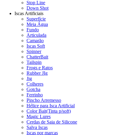
Stop Line
Down Shot
Iscas Artificiais
Superfície
Meia Água
Fundo
Articulada
Camarão
Iscas Soft
Spinner
ChatterBait
Tailspin
Frogs e Ratos
Rubber JIg
Jig
Colheres
Gotcha
Ferrinho
Pincho Arremesso
Hélice para Isca Artificial
Color Bait(Tinta p/soft)
Magic Lures
Cerdas de Saia de Silicone
Salva Iscas
Iscas por marcas