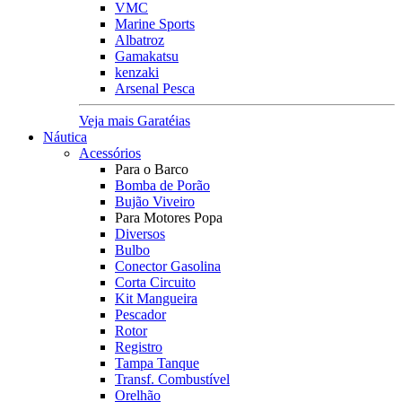
VMC
Marine Sports
Albatroz
Gamakatsu
kenzaki
Arsenal Pesca
Veja mais Garatéias
Náutica
Acessórios
Para o Barco
Bomba de Porão
Bujão Viveiro
Para Motores Popa
Diversos
Bulbo
Conector Gasolina
Corta Circuito
Kit Mangueira
Pescador
Rotor
Registro
Tampa Tanque
Transf. Combustível
Orelhão