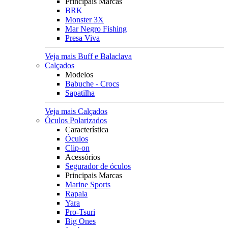
Principais Marcas
BRK
Monster 3X
Mar Negro Fishing
Presa Viva
Veja mais Buff e Balaclava
Calçados
Modelos
Babuche - Crocs
Sapatilha
Veja mais Calçados
Óculos Polarizados
Característica
Óculos
Clip-on
Acessórios
Segurador de óculos
Principais Marcas
Marine Sports
Rapala
Yara
Pro-Tsuri
Big Ones