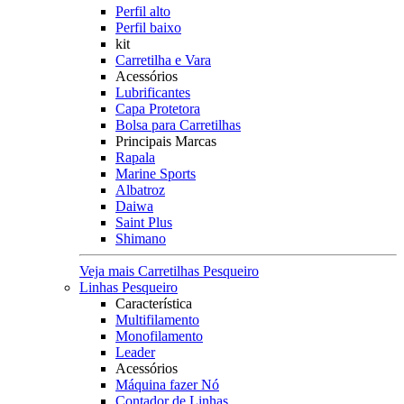
Perfil alto
Perfil baixo
kit
Carretilha e Vara
Acessórios
Lubrificantes
Capa Protetora
Bolsa para Carretilhas
Principais Marcas
Rapala
Marine Sports
Albatroz
Daiwa
Saint Plus
Shimano
Veja mais Carretilhas Pesqueiro
Linhas Pesqueiro
Característica
Multifilamento
Monofilamento
Leader
Acessórios
Máquina fazer Nó
Contador de Linhas