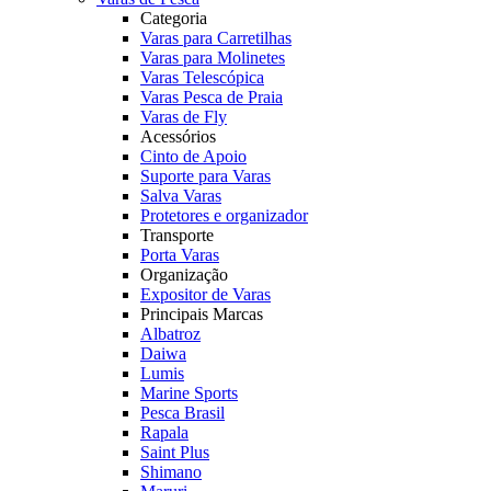
Categoria
Varas para Carretilhas
Varas para Molinetes
Varas Telescópica
Varas Pesca de Praia
Varas de Fly
Acessórios
Cinto de Apoio
Suporte para Varas
Salva Varas
Protetores e organizador
Transporte
Porta Varas
Organização
Expositor de Varas
Principais Marcas
Albatroz
Daiwa
Lumis
Marine Sports
Pesca Brasil
Rapala
Saint Plus
Shimano