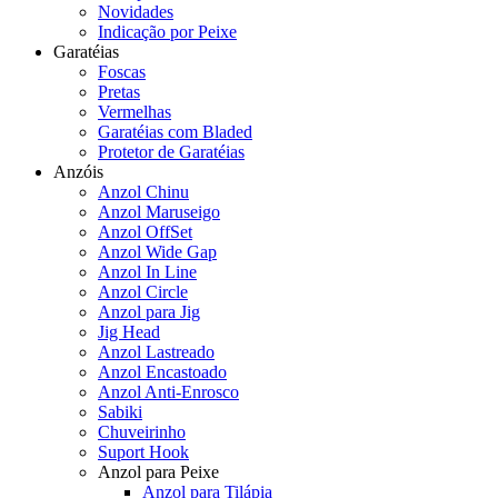
Novidades
Indicação por Peixe
Garatéias
Foscas
Pretas
Vermelhas
Garatéias com Bladed
Protetor de Garatéias
Anzóis
Anzol Chinu
Anzol Maruseigo
Anzol OffSet
Anzol Wide Gap
Anzol In Line
Anzol Circle
Anzol para Jig
Jig Head
Anzol Lastreado
Anzol Encastoado
Anzol Anti-Enrosco
Sabiki
Chuveirinho
Suport Hook
Anzol para Peixe
Anzol para Tilápia