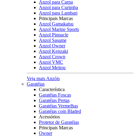
Anzol para Carpa
Anzol para Curimba
Anzol para Lambari
Principais Marcas
Anzol Gamakatsu
Anzol Marine Sports
Anzol Pinnacle
Anzol Sasame
Anzol Owner
Anzol Kenzaki
Anzol Crown
Anzol VMC
Anzol Meitou
Veja mais Anzóis
Garatéias
Característica
Garatéias Foscas
Garatéias Pretas
Garatéias Vermelhas
Garatéias com Bladed
Acessórios
Protetor de Garatéias
Principais Marcas
Owner