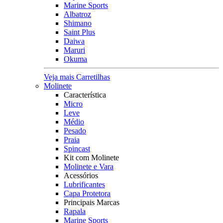
Marine Sports
Albatroz
Shimano
Saint Plus
Daiwa
Maruri
Okuma
Veja mais Carretilhas
Molinete
Característica
Micro
Leve
Médio
Pesado
Praia
Spincast
Kit com Molinete
Molinete e Vara
Acessórios
Lubrificantes
Capa Protetora
Principais Marcas
Rapala
Marine Sports