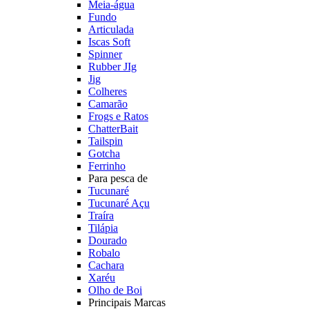
Meia-água
Fundo
Articulada
Iscas Soft
Spinner
Rubber JIg
Jig
Colheres
Camarão
Frogs e Ratos
ChatterBait
Tailspin
Gotcha
Ferrinho
Para pesca de
Tucunaré
Tucunaré Açu
Traíra
Tilápia
Dourado
Robalo
Cachara
Xaréu
Olho de Boi
Principais Marcas