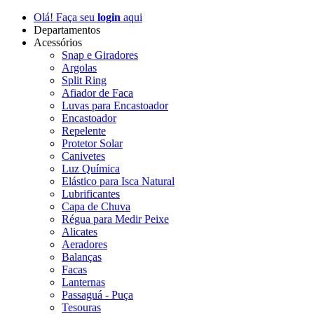
Olá! Faça seu
login
aqui
Departamentos
Acessórios
Snap e Giradores
Argolas
Split Ring
Afiador de Faca
Luvas para Encastoador
Encastoador
Repelente
Protetor Solar
Canivetes
Luz Química
Elástico para Isca Natural
Lubrificantes
Capa de Chuva
Régua para Medir Peixe
Alicates
Aeradores
Balanças
Facas
Lanternas
Passaguá - Puça
Tesouras