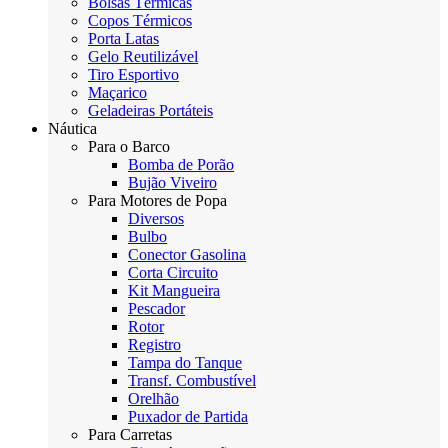
Bolsas Térmicas
Copos Térmicos
Porta Latas
Gelo Reutilizável
Tiro Esportivo
Maçarico
Geladeiras Portáteis
Náutica
Para o Barco
Bomba de Porão
Bujão Viveiro
Para Motores de Popa
Diversos
Bulbo
Conector Gasolina
Corta Circuito
Kit Mangueira
Pescador
Rotor
Registro
Tampa do Tanque
Transf. Combustível
Orelhão
Puxador de Partida
Para Carretas