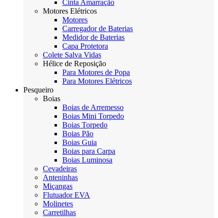
Cinta Amarração
Motores Elétricos
Motores
Carregador de Baterias
Medidor de Baterias
Capa Protetora
Colete Salva Vidas
Hélice de Reposição
Para Motores de Popa
Para Motores Elétricos
Pesqueiro
Boias
Boias de Arremesso
Boias Mini Torpedo
Boias Torpedo
Boias Pão
Boias Guia
Boias para Carpa
Boias Luminosa
Cevadeiras
Anteninhas
Miçangas
Flutuador EVA
Molinetes
Carretilhas