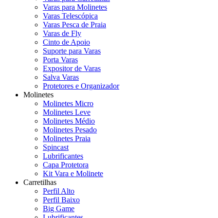
Varas para Molinetes
Varas Telescópica
Varas Pesca de Praia
Varas de Fly
Cinto de Apoio
Suporte para Varas
Porta Varas
Expositor de Varas
Salva Varas
Protetores e Organizador
Molinetes
Molinetes Micro
Molinetes Leve
Molinetes Médio
Molinetes Pesado
Molinetes Praia
Spincast
Lubrificantes
Capa Protetora
Kit Vara e Molinete
Carretilhas
Perfil Alto
Perfil Baixo
Big Game
Lubrificantes