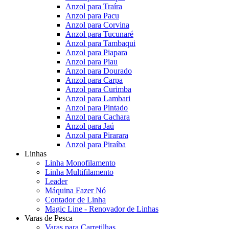
Anzol para Traíra
Anzol para Pacu
Anzol para Corvina
Anzol para Tucunaré
Anzol para Tambaqui
Anzol para Piapara
Anzol para Piau
Anzol para Dourado
Anzol para Carpa
Anzol para Curimba
Anzol para Lambari
Anzol para Pintado
Anzol para Cachara
Anzol para Jaú
Anzol para Pirarara
Anzol para Piraíba
Linhas
Linha Monofilamento
Linha Multifilamento
Leader
Máquina Fazer Nó
Contador de Linha
Magic Line - Renovador de Linhas
Varas de Pesca
Varas para Carretilhas