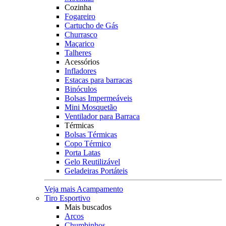
Cozinha
Fogareiro
Cartucho de Gás
Churrasco
Maçarico
Talheres
Acessórios
Infladores
Estacas para barracas
Binóculos
Bolsas Impermeáveis
Mini Mosquetão
Ventilador para Barraca
Térmicas
Bolsas Térmicas
Copo Térmico
Porta Latas
Gelo Reutilizável
Geladeiras Portáteis
Veja mais Acampamento
Tiro Esportivo
Mais buscados
Arcos
Chumbinhos