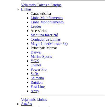
Veja mais Caixas e Estojos
Linhas
Característica
Linha Multifilamento
Linha Monofilamento
Leader
Acessórios
Máquina fazer Nó
Contador de Linhas
Magic Line(Monster 3x)
Principais Marcas
Daiwa
Marine Sports
YGK
Owner
Power Pro
Sufix
Shimano
Raiglon
Fast Line
Araty
Veja mais Linhas
Anzóis