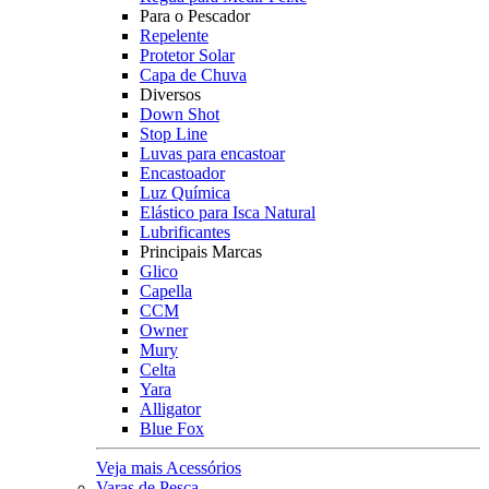
Para o Pescador
Repelente
Protetor Solar
Capa de Chuva
Diversos
Down Shot
Stop Line
Luvas para encastoar
Encastoador
Luz Química
Elástico para Isca Natural
Lubrificantes
Principais Marcas
Glico
Capella
CCM
Owner
Mury
Celta
Yara
Alligator
Blue Fox
Veja mais Acessórios
Varas de Pesca