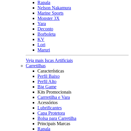
Rapala
Nelson Nakamura
Marine Sports
Monster 3X
Yara
Deconto
Borboleta
KV
Lori
Maruri
Veja mais Iscas Artificiais
Carretilhas
Características
Perfil Baixo
Perfil Alto
Big Game
Kits Promocionais
Carrretilha e Vara
Acessórios
Lubrificantes
Capa Protetora
Bolsa para Carretilha
Principais Marcas
Rapala