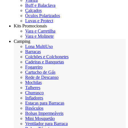
Viseira
Buff e Balaclava
Calçados
Óculos Polarizados
Luvas e Protect
Kits Promocionais
Vara e Carretilha
Vara e Molinete
Camping
Lona MultiUso
Barracas
Colchões e Colchonetes
Cadeiras e Banquetas
Fogareiro
Cartucho de Gás
Rede de Descanso
Mochilas
Talheres
Churrasco
Infladores
Estacas para Barracas
Binóculos
Bolsas Impermeáveis
Mini Mosquetão
Ventilador para Barraca