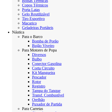
Bolsas Térmicas
Copos Térmicos
Porta Latas
Gelo Reutilizável
Tiro Esportivo
Maçarico
Geladeiras Portáteis
Náutica
Para o Barco
Bomba de Porão
Bujão Viveiro
Para Motores de Popa
Diversos
Bulbo
Conector Gasolina
Corta Circuito
Kit Mangueira
Pescador
Rotor
Registro
Tampa do Tanque
Transf. Combustível
Orelhão
Puxador de Partida
Para Carretas