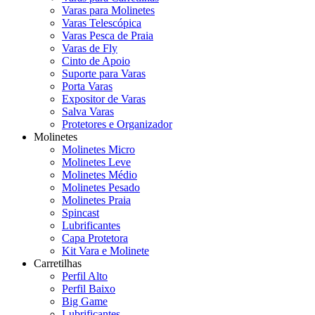
Varas para Molinetes
Varas Telescópica
Varas Pesca de Praia
Varas de Fly
Cinto de Apoio
Suporte para Varas
Porta Varas
Expositor de Varas
Salva Varas
Protetores e Organizador
Molinetes
Molinetes Micro
Molinetes Leve
Molinetes Médio
Molinetes Pesado
Molinetes Praia
Spincast
Lubrificantes
Capa Protetora
Kit Vara e Molinete
Carretilhas
Perfil Alto
Perfil Baixo
Big Game
Lubrificantes