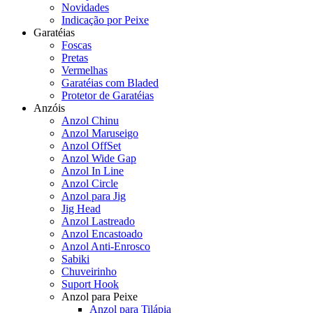
Novidades
Indicação por Peixe
Garatéias
Foscas
Pretas
Vermelhas
Garatéias com Bladed
Protetor de Garatéias
Anzóis
Anzol Chinu
Anzol Maruseigo
Anzol OffSet
Anzol Wide Gap
Anzol In Line
Anzol Circle
Anzol para Jig
Jig Head
Anzol Lastreado
Anzol Encastoado
Anzol Anti-Enrosco
Sabiki
Chuveirinho
Suport Hook
Anzol para Peixe
Anzol para Tilápia