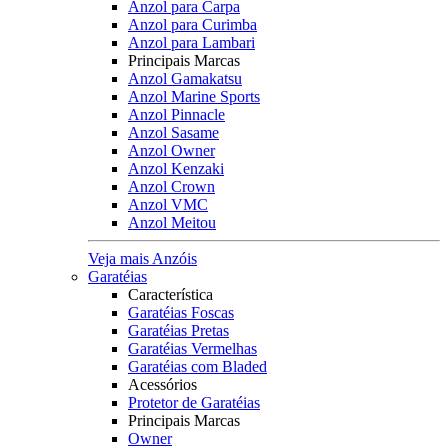
Anzol para Carpa
Anzol para Curimba
Anzol para Lambari
Principais Marcas
Anzol Gamakatsu
Anzol Marine Sports
Anzol Pinnacle
Anzol Sasame
Anzol Owner
Anzol Kenzaki
Anzol Crown
Anzol VMC
Anzol Meitou
Veja mais Anzóis
Garatéias
Característica
Garatéias Foscas
Garatéias Pretas
Garatéias Vermelhas
Garatéias com Bladed
Acessórios
Protetor de Garatéias
Principais Marcas
Owner