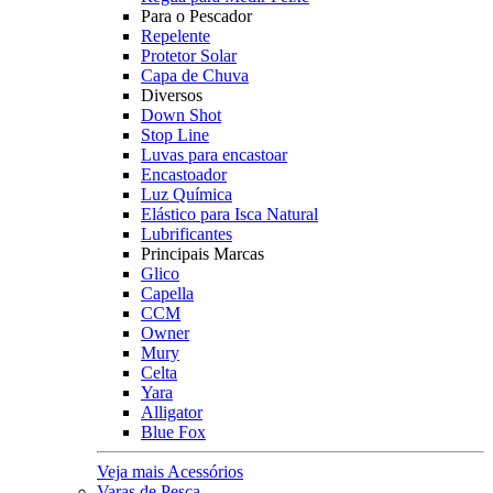
Para o Pescador
Repelente
Protetor Solar
Capa de Chuva
Diversos
Down Shot
Stop Line
Luvas para encastoar
Encastoador
Luz Química
Elástico para Isca Natural
Lubrificantes
Principais Marcas
Glico
Capella
CCM
Owner
Mury
Celta
Yara
Alligator
Blue Fox
Veja mais Acessórios
Varas de Pesca