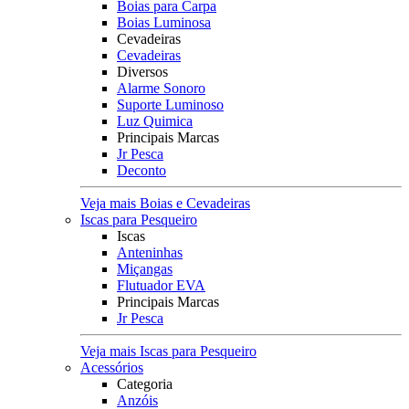
Boias para Carpa
Boias Luminosa
Cevadeiras
Cevadeiras
Diversos
Alarme Sonoro
Suporte Luminoso
Luz Quimica
Principais Marcas
Jr Pesca
Deconto
Veja mais Boias e Cevadeiras
Iscas para Pesqueiro
Iscas
Anteninhas
Miçangas
Flutuador EVA
Principais Marcas
Jr Pesca
Veja mais Iscas para Pesqueiro
Acessórios
Categoria
Anzóis