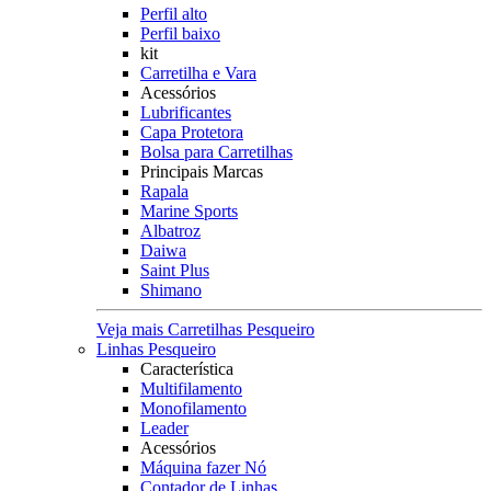
Perfil alto
Perfil baixo
kit
Carretilha e Vara
Acessórios
Lubrificantes
Capa Protetora
Bolsa para Carretilhas
Principais Marcas
Rapala
Marine Sports
Albatroz
Daiwa
Saint Plus
Shimano
Veja mais Carretilhas Pesqueiro
Linhas Pesqueiro
Característica
Multifilamento
Monofilamento
Leader
Acessórios
Máquina fazer Nó
Contador de Linhas