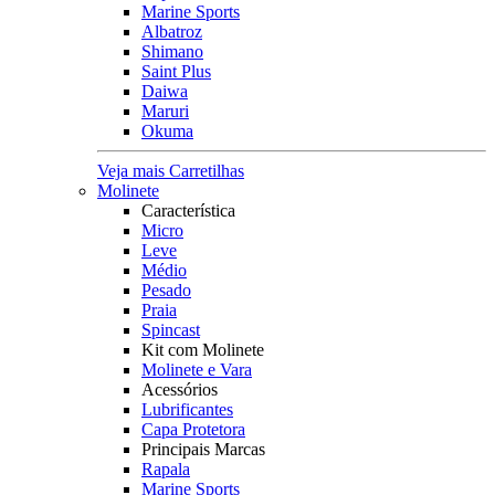
Marine Sports
Albatroz
Shimano
Saint Plus
Daiwa
Maruri
Okuma
Veja mais Carretilhas
Molinete
Característica
Micro
Leve
Médio
Pesado
Praia
Spincast
Kit com Molinete
Molinete e Vara
Acessórios
Lubrificantes
Capa Protetora
Principais Marcas
Rapala
Marine Sports