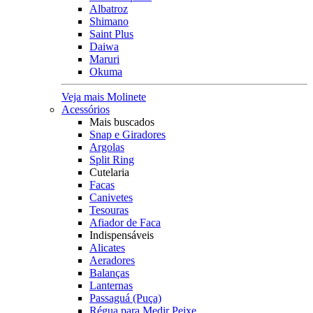
Albatroz
Shimano
Saint Plus
Daiwa
Maruri
Okuma
Veja mais Molinete
Acessórios
Mais buscados
Snap e Giradores
Argolas
Split Ring
Cutelaria
Facas
Canivetes
Tesouras
Afiador de Faca
Indispensáveis
Alicates
Aeradores
Balanças
Lanternas
Passaguá (Puça)
Régua para Medir Peixe