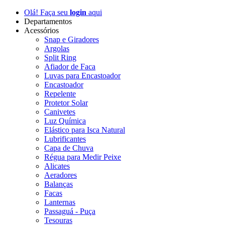
Olá! Faça seu
login
aqui
Departamentos
Acessórios
Snap e Giradores
Argolas
Split Ring
Afiador de Faca
Luvas para Encastoador
Encastoador
Repelente
Protetor Solar
Canivetes
Luz Química
Elástico para Isca Natural
Lubrificantes
Capa de Chuva
Régua para Medir Peixe
Alicates
Aeradores
Balanças
Facas
Lanternas
Passaguá - Puça
Tesouras