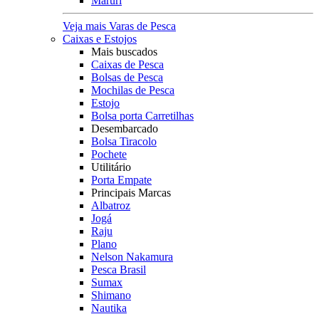
Maruri
Veja mais Varas de Pesca
Caixas e Estojos
Mais buscados
Caixas de Pesca
Bolsas de Pesca
Mochilas de Pesca
Estojo
Bolsa porta Carretilhas
Desembarcado
Bolsa Tiracolo
Pochete
Utilitário
Porta Empate
Principais Marcas
Albatroz
Jogá
Raju
Plano
Nelson Nakamura
Pesca Brasil
Sumax
Shimano
Nautika