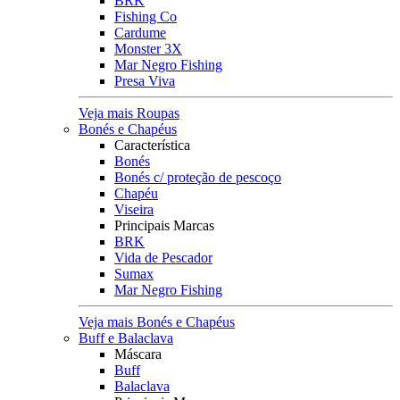
BRK
Fishing Co
Cardume
Monster 3X
Mar Negro Fishing
Presa Viva
Veja mais Roupas
Bonés e Chapéus
Característica
Bonés
Bonés c/ proteção de pescoço
Chapéu
Viseira
Principais Marcas
BRK
Vida de Pescador
Sumax
Mar Negro Fishing
Veja mais Bonés e Chapéus
Buff e Balaclava
Máscara
Buff
Balaclava