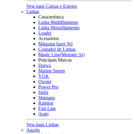
Veja mais Caixas e Estojos
Linhas
Característica
Linha Multifilamento
Linha Monofilamento
Leader
Acessórios
Máquina fazer Nó
Contador de Linhas
Magic Line(Monster 3x)
Principais Marcas
Daiwa
Marine Sports
YGK
Owner
Power Pro
Sufix
Shimano
Raiglon
Fast Line
Araty
Veja mais Linhas
Anzóis