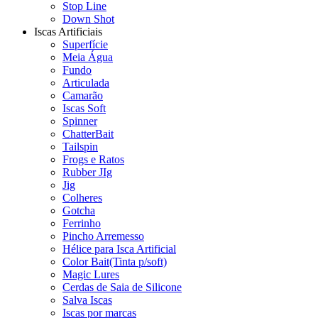
Stop Line
Down Shot
Iscas Artificiais
Superfície
Meia Água
Fundo
Articulada
Camarão
Iscas Soft
Spinner
ChatterBait
Tailspin
Frogs e Ratos
Rubber JIg
Jig
Colheres
Gotcha
Ferrinho
Pincho Arremesso
Hélice para Isca Artificial
Color Bait(Tinta p/soft)
Magic Lures
Cerdas de Saia de Silicone
Salva Iscas
Iscas por marcas