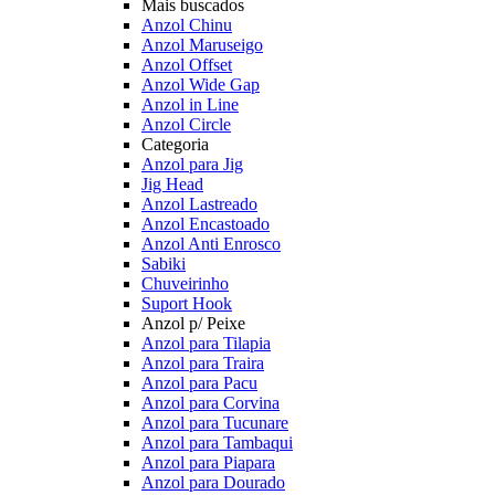
Mais buscados
Anzol Chinu
Anzol Maruseigo
Anzol Offset
Anzol Wide Gap
Anzol in Line
Anzol Circle
Categoria
Anzol para Jig
Jig Head
Anzol Lastreado
Anzol Encastoado
Anzol Anti Enrosco
Sabiki
Chuveirinho
Suport Hook
Anzol p/ Peixe
Anzol para Tilapia
Anzol para Traira
Anzol para Pacu
Anzol para Corvina
Anzol para Tucunare
Anzol para Tambaqui
Anzol para Piapara
Anzol para Dourado