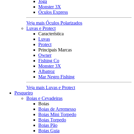
Jogá
Monster 3X
Óculos Express
Veja mais Óculos Polarizados
Luvas e Protect
Característica
Luvas
Protect
Principais Marcas
Owner
Fishing Co
Monster 3X
Albatroz
Mar Negro Fishing
Veja mais Luvas e Protect
Pesqueiro
Boias e Cevadeiras
Boias
Boias de Arremesso
Boias Mini Torpedo
Boias Torpedo
Boias Pão
Boias Guia