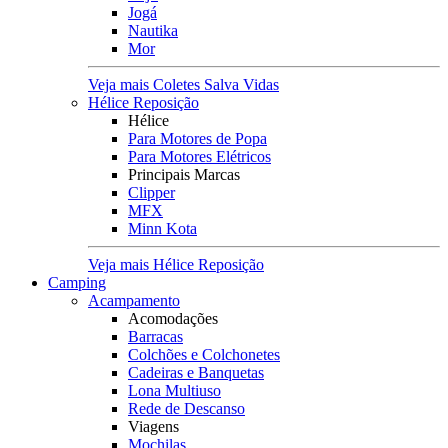
Jogá
Nautika
Mor
Veja mais Coletes Salva Vidas
Hélice Reposição
Hélice
Para Motores de Popa
Para Motores Elétricos
Principais Marcas
Clipper
MFX
Minn Kota
Veja mais Hélice Reposição
Camping
Acampamento
Acomodações
Barracas
Colchões e Colchonetes
Cadeiras e Banquetas
Lona Multiuso
Rede de Descanso
Viagens
Mochilas