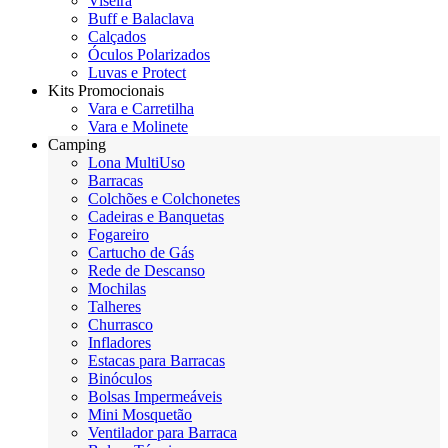
Viseira
Buff e Balaclava
Calçados
Óculos Polarizados
Luvas e Protect
Kits Promocionais
Vara e Carretilha
Vara e Molinete
Camping
Lona MultiUso
Barracas
Colchões e Colchonetes
Cadeiras e Banquetas
Fogareiro
Cartucho de Gás
Rede de Descanso
Mochilas
Talheres
Churrasco
Infladores
Estacas para Barracas
Binóculos
Bolsas Impermeáveis
Mini Mosquetão
Ventilador para Barraca