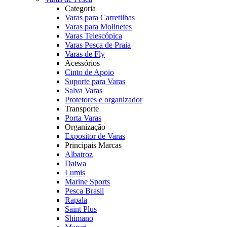
Categoria
Varas para Carretilhas
Varas para Molinetes
Varas Telescópica
Varas Pesca de Praia
Varas de Fly
Acessórios
Cinto de Apoio
Suporte para Varas
Salva Varas
Protetores e organizador
Transporte
Porta Varas
Organização
Expositor de Varas
Principais Marcas
Albatroz
Daiwa
Lumis
Marine Sports
Pesca Brasil
Rapala
Saint Plus
Shimano