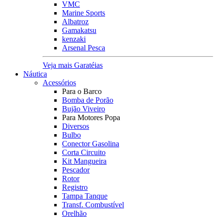
VMC
Marine Sports
Albatroz
Gamakatsu
kenzaki
Arsenal Pesca
Veja mais Garatéias
Náutica
Acessórios
Para o Barco
Bomba de Porão
Bujão Viveiro
Para Motores Popa
Diversos
Bulbo
Conector Gasolina
Corta Circuito
Kit Mangueira
Pescador
Rotor
Registro
Tampa Tanque
Transf. Combustível
Orelhão