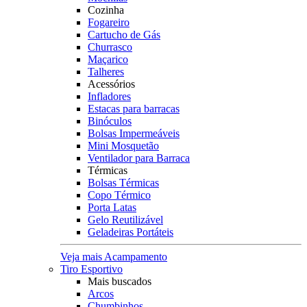
Cozinha
Fogareiro
Cartucho de Gás
Churrasco
Maçarico
Talheres
Acessórios
Infladores
Estacas para barracas
Binóculos
Bolsas Impermeáveis
Mini Mosquetão
Ventilador para Barraca
Térmicas
Bolsas Térmicas
Copo Térmico
Porta Latas
Gelo Reutilizável
Geladeiras Portáteis
Veja mais Acampamento
Tiro Esportivo
Mais buscados
Arcos
Chumbinhos