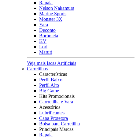
Rapala
Nelson Nakamura
Marine Sports
Monster 3X
Yara
Deconto
Borboleta
KV
Lori
Maruri
Veja mais Iscas Artificiais
Carretilhas
Características
Perfil Baixo
Perfil Alto
Big Game
Kits Promocionais
Carrretilha e Vara
Acessórios
Lubrificantes
Capa Protetora
Bolsa para Carretilha
Principais Marcas
Rapala