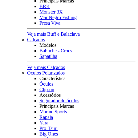
Principais Marcas
BRK
Monster 3X
Mar Negro Fishing
Presa Viva
Veja mais Buff e Balaclava
Calçados
Modelos
Babuche - Crocs
Sapatilha
Veja mais Calçados
Óculos Polarizados
Característica
Óculos
Clip-on
Acessórios
Segurador de óculos
Principais Marcas
Marine Sports
Rapala
Yara
Pro-Tsuri
Big Ones