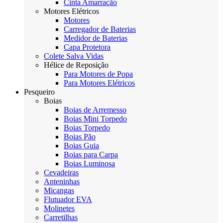
Cinta Amarração
Motores Elétricos
Motores
Carregador de Baterias
Medidor de Baterias
Capa Protetora
Colete Salva Vidas
Hélice de Reposição
Para Motores de Popa
Para Motores Elétricos
Pesqueiro
Boias
Boias de Arremesso
Boias Mini Torpedo
Boias Torpedo
Boias Pão
Boias Guia
Boias para Carpa
Boias Luminosa
Cevadeiras
Anteninhas
Miçangas
Flutuador EVA
Molinetes
Carretilhas