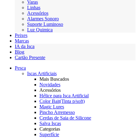
Varas
Linhas
Acessórios
Alarmes Sonoro
Suporte Luminoso
Luz Quimica
Peixes
Marcas
IA da Isca
Blog
Cartão Presente
Pesca
Iscas Artificiais
Mais Buscados
Novidades
Acessórios
Hélice para Isca Artificial
Color Bait(Tinta p/soft)
Magic Lures
Pincho Arremesso
Cerdas de Saia de Silicone
Salva Iscas
Categorias
Superfície