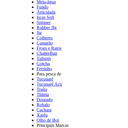
Meia-água
Fundo
Articulada
Iscas Soft
Spinner
Rubber JIg
Jig
Colheres
Camarão
Frogs e Ratos
ChatterBait
Tailspin
Gotcha
Ferrinho
Para pesca de
Tucunaré
Tucunaré Açu
Traíra
Tilápia
Dourado
Robalo
Cachara
Xaréu
Olho de Boi
Principais Marcas