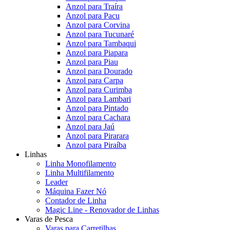
Anzol para Traíra
Anzol para Pacu
Anzol para Corvina
Anzol para Tucunaré
Anzol para Tambaqui
Anzol para Piapara
Anzol para Piau
Anzol para Dourado
Anzol para Carpa
Anzol para Curimba
Anzol para Lambari
Anzol para Pintado
Anzol para Cachara
Anzol para Jaú
Anzol para Pirarara
Anzol para Piraíba
Linhas
Linha Monofilamento
Linha Multifilamento
Leader
Máquina Fazer Nó
Contador de Linha
Magic Line - Renovador de Linhas
Varas de Pesca
Varas para Carretilhas