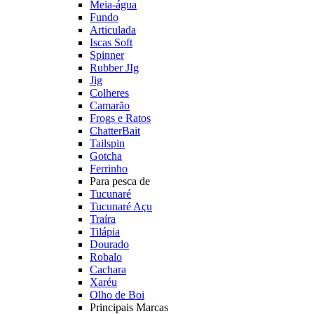
Meia-água
Fundo
Articulada
Iscas Soft
Spinner
Rubber JIg
Jig
Colheres
Camarão
Frogs e Ratos
ChatterBait
Tailspin
Gotcha
Ferrinho
Para pesca de
Tucunaré
Tucunaré Açu
Traíra
Tilápia
Dourado
Robalo
Cachara
Xaréu
Olho de Boi
Principais Marcas