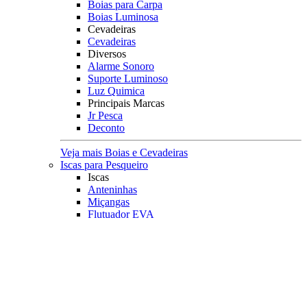
Boias para Carpa
Boias Luminosa
Cevadeiras
Cevadeiras
Diversos
Alarme Sonoro
Suporte Luminoso
Luz Quimica
Principais Marcas
Jr Pesca
Deconto
Veja mais Boias e Cevadeiras
Iscas para Pesqueiro
Iscas
Anteninhas
Miçangas
Flutuador EVA
Principais Marcas
Jr Pesca
Veja mais Iscas para Pesqueiro
Acessórios
Categoria
Anzóis