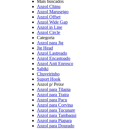
Mais buscados
Anzol Chinu
Anzol Maruseigo
Anzol Offset
Anzol Wide Gap
Anzol in Line
Anzol Circle
Categoria
Anzol para Jig
Jig Head
Anzol Lastreado
Anzol Encastoado
Anzol Anti Enrosco
Sabiki
Chuveirinho
Suport Hook
Anzol p/ Peixe
Anzol para Tilapia
Anzol para Traira
Anzol para Pacu
Anzol para Corvina
Anzol para Tucunare
Anzol para Tambaqui
Anzol para Piapara
Anzol para Dourado