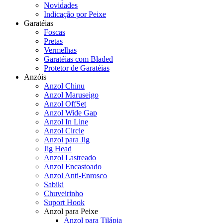
Novidades
Indicação por Peixe
Garatéias
Foscas
Pretas
Vermelhas
Garatéias com Bladed
Protetor de Garatéias
Anzóis
Anzol Chinu
Anzol Maruseigo
Anzol OffSet
Anzol Wide Gap
Anzol In Line
Anzol Circle
Anzol para Jig
Jig Head
Anzol Lastreado
Anzol Encastoado
Anzol Anti-Enrosco
Sabiki
Chuveirinho
Suport Hook
Anzol para Peixe
Anzol para Tilápia