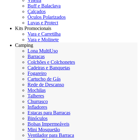
Viseira
Buff e Balaclava
Calçados
Óculos Polarizados
Luvas e Protect
Kits Promocionais
Vara e Carretilha
Vara e Molinete
Camping
Lona MultiUso
Barracas
Colchões e Colchonetes
Cadeiras e Banquetas
Fogareiro
Cartucho de Gás
Rede de Descanso
Mochilas
Talheres
Churrasco
Infladores
Estacas para Barracas
Binóculos
Bolsas Impermeáveis
Mini Mosquetão
Ventilador para Barraca