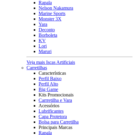
Rapala
Nelson Nakamura
Marine Sports
Monster 3X
Yara
Deconto
Borboleta
KV
Lori
Maruri
Veja mais Iscas Artificiais
Carretilhas
Características
Perfil Baixo
Perfil Alto
Big Game
Kits Promocionais
Carrretilha e Vara
Acessórios
Lubrificantes
Capa Protetora
Bolsa para Carretilha
Principais Marcas
Rapala