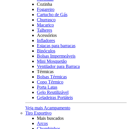
Cozinha
Fogareiro
Cartucho de Gás
Churrasco
Maçarico
Talheres
Acessórios
Infladores
Estacas para barracas
Binóculos
Bolsas Impermeáveis
Mini Mosquetão
Ventilador para Barraca
Térmicas
Bolsas Térmicas
Copo Térmico
Porta Latas
Gelo Reutilizável
Geladeiras Portáteis
Veja mais Acampamento
Tiro Esportivo
Mais buscados
Arcos
Chumbinhos