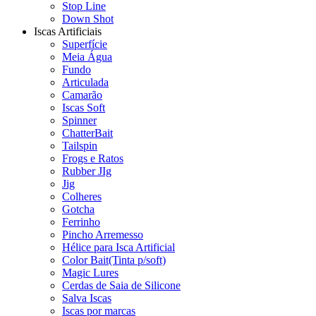
Stop Line
Down Shot
Iscas Artificiais
Superfície
Meia Água
Fundo
Articulada
Camarão
Iscas Soft
Spinner
ChatterBait
Tailspin
Frogs e Ratos
Rubber JIg
Jig
Colheres
Gotcha
Ferrinho
Pincho Arremesso
Hélice para Isca Artificial
Color Bait(Tinta p/soft)
Magic Lures
Cerdas de Saia de Silicone
Salva Iscas
Iscas por marcas