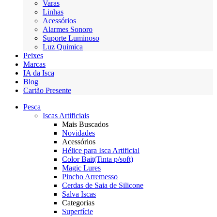
Varas
Linhas
Acessórios
Alarmes Sonoro
Suporte Luminoso
Luz Quimica
Peixes
Marcas
IA da Isca
Blog
Cartão Presente
Pesca
Iscas Artificiais
Mais Buscados
Novidades
Acessórios
Hélice para Isca Artificial
Color Bait(Tinta p/soft)
Magic Lures
Pincho Arremesso
Cerdas de Saia de Silicone
Salva Iscas
Categorias
Superfície