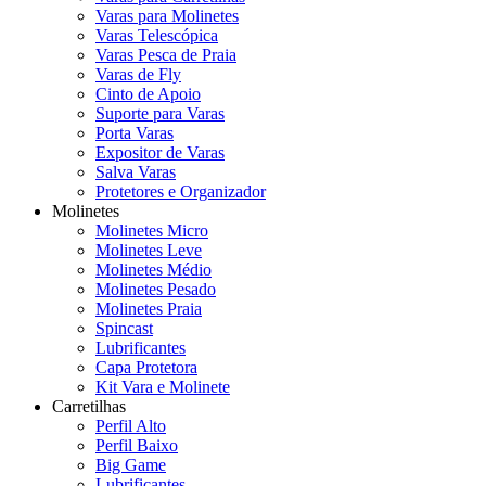
Varas para Molinetes
Varas Telescópica
Varas Pesca de Praia
Varas de Fly
Cinto de Apoio
Suporte para Varas
Porta Varas
Expositor de Varas
Salva Varas
Protetores e Organizador
Molinetes
Molinetes Micro
Molinetes Leve
Molinetes Médio
Molinetes Pesado
Molinetes Praia
Spincast
Lubrificantes
Capa Protetora
Kit Vara e Molinete
Carretilhas
Perfil Alto
Perfil Baixo
Big Game
Lubrificantes