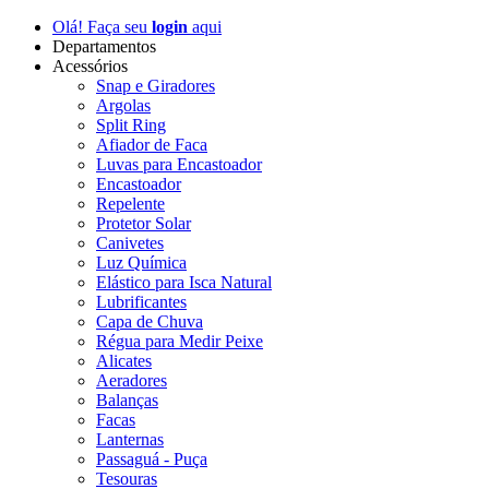
Olá! Faça seu
login
aqui
Departamentos
Acessórios
Snap e Giradores
Argolas
Split Ring
Afiador de Faca
Luvas para Encastoador
Encastoador
Repelente
Protetor Solar
Canivetes
Luz Química
Elástico para Isca Natural
Lubrificantes
Capa de Chuva
Régua para Medir Peixe
Alicates
Aeradores
Balanças
Facas
Lanternas
Passaguá - Puça
Tesouras