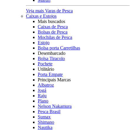
Maruri
Veja mais Varas de Pesca
Caixas e Estojos
Mais buscados
Caixas de Pesca
Bolsas de Pesca
Mochilas de Pesca
Estojo
Bolsa porta Carretilhas
Desembarcado
Bolsa Tiracolo
Pochete
Utilitário
Porta Empate
Principais Marcas
Albatroz
Jogá
Raju
Plano
Nelson Nakamura
Pesca Brasil
Sumax
Shimano
Nautika