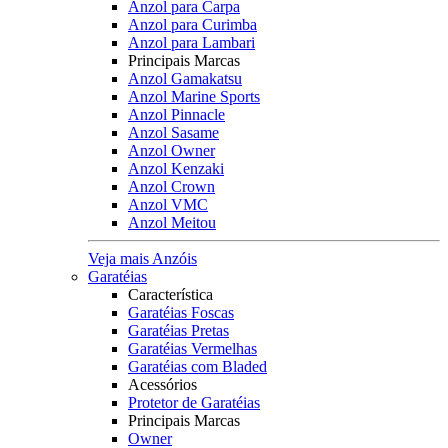
Anzol para Carpa
Anzol para Curimba
Anzol para Lambari
Principais Marcas
Anzol Gamakatsu
Anzol Marine Sports
Anzol Pinnacle
Anzol Sasame
Anzol Owner
Anzol Kenzaki
Anzol Crown
Anzol VMC
Anzol Meitou
Veja mais Anzóis
Garatéias
Característica
Garatéias Foscas
Garatéias Pretas
Garatéias Vermelhas
Garatéias com Bladed
Acessórios
Protetor de Garatéias
Principais Marcas
Owner