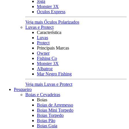
Jogá
Monster 3X
Óculos Express
Veja mais Óculos Polarizados
Luvas e Protect
Característica
Luvas
Protect
Principais Marcas
Owner
Fishing Co
Monster 3X
Albatroz
Mar Negro Fishing
Veja mais Luvas e Protect
Pesqueiro
Boias e Cevadeiras
Boias
Boias de Arremesso
Boias Mini Torpedo
Boias Torpedo
Boias Pão
Boias Guia