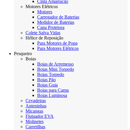
Cinta Amarração
Motores Elétricos
Motores
Carregador de Baterias
Medidor de Baterias
Capa Protetora
Colete Salva Vidas
Hélice de Reposição
Para Motores de Popa
Para Motores Elétricos
Pesqueiro
Boias
Boias de Arremesso
Boias Mini Torpedo
Boias Torpedo
Boias Pão
Boias Guia
Boias para Carpa
Boias Luminosa
Cevadeiras
Anteninhas
Miçangas
Flutuador EVA
Molinetes
Carretilhas