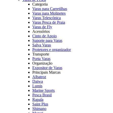
Categoria
Varas para Carretilhas
Varas para Molinetes
Varas Telescópica
Varas Pesca de Praia
Varas de Fly
Acessórios
Cinto de Apoio
Suporte para Varas
Salva Varas
Protetores e organizador
Transporte
Porta Varas
Organização
Expositor de Varas
Principais Marcas
Albatroz
Daiwa
Lumis
Marine Sports
Pesca Brasil
Rapala
Saint Plus
Shimano