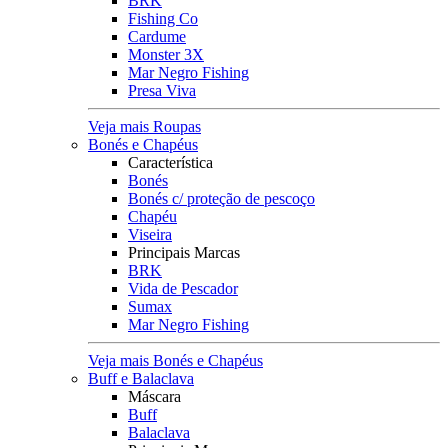
BRK
Fishing Co
Cardume
Monster 3X
Mar Negro Fishing
Presa Viva
Veja mais Roupas
Bonés e Chapéus
Característica
Bonés
Bonés c/ proteção de pescoço
Chapéu
Viseira
Principais Marcas
BRK
Vida de Pescador
Sumax
Mar Negro Fishing
Veja mais Bonés e Chapéus
Buff e Balaclava
Máscara
Buff
Balaclava