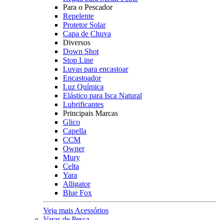
Para o Pescador
Repelente
Protetor Solar
Capa de Chuva
Diversos
Down Shot
Stop Line
Luvas para encastoar
Encastoador
Luz Química
Elástico para Isca Natural
Lubrificantes
Principais Marcas
Glico
Capella
CCM
Owner
Mury
Celta
Yara
Alligator
Blue Fox
Veja mais Acessórios
Varas de Pesca