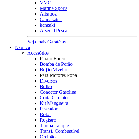
VMC
Marine Sports
Albatroz
Gamakatsu
kenzaki
Arsenal Pesca
Veja mais Garatéias
Náutica
Acessórios
Para o Barco
Bomba de Porão
Bujão Viveiro
Para Motores Popa
Diversos
Bulbo
Conector Gasolina
Corta Circuito
Kit Mangueira
Pescador
Rotor
Registro
Tampa Tanque
Transf. Combustível
Orelhão