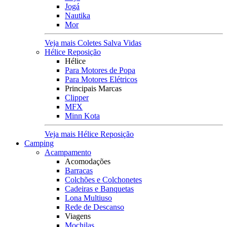
Jogá
Nautika
Mor
Veja mais Coletes Salva Vidas
Hélice Reposição
Hélice
Para Motores de Popa
Para Motores Elétricos
Principais Marcas
Clipper
MFX
Minn Kota
Veja mais Hélice Reposição
Camping
Acampamento
Acomodações
Barracas
Colchões e Colchonetes
Cadeiras e Banquetas
Lona Multiuso
Rede de Descanso
Viagens
Mochilas