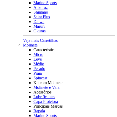
Marine Sports
Albatroz
Shimano
Saint Plus
Daiwa
Maruri
Okuma
Veja mais Carretilhas
Molinete
Característica
Micro
Leve
Médio
Pesado
Praia
Spincast
Kit com Molinete
Molinete e Vara
Acessórios
Lubrificantes
Capa Protetora
Principais Marcas
Rapala
Marine Sports