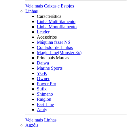
Veja mais Caixas e Estojos
Linhas
Característica
Linha Multifilamento
Linha Monofilamento
Leader
Acessórios
Máquina fazer Nó
Contador de Linhas
Magic Line(Monster 3x)
Principais Marcas
Daiwa
Marine Sports
YGK
Owner
Power Pro
Sufix
Shimano
Raiglon
Fast Line
Araty
Veja mais Linhas
Anzóis