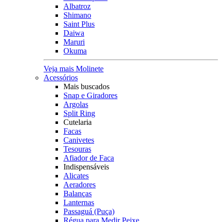
Albatroz
Shimano
Saint Plus
Daiwa
Maruri
Okuma
Veja mais Molinete
Acessórios
Mais buscados
Snap e Giradores
Argolas
Split Ring
Cutelaria
Facas
Canivetes
Tesouras
Afiador de Faca
Indispensáveis
Alicates
Aeradores
Balanças
Lanternas
Passaguá (Puça)
Régua para Medir Peixe