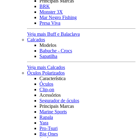
Principais Marcas
BRK
Monster 3X
Mar Negro Fishing
Presa Viva
Veja mais Buff e Balaclava
Calçados
Modelos
Babuche - Crocs
Sapatilha
Veja mais Calçados
Óculos Polarizados
Característica
Óculos
Clip-on
Acessórios
Segurador de óculos
Principais Marcas
Marine Sports
Rapala
Yara
Pro-Tsuri
Big Ones