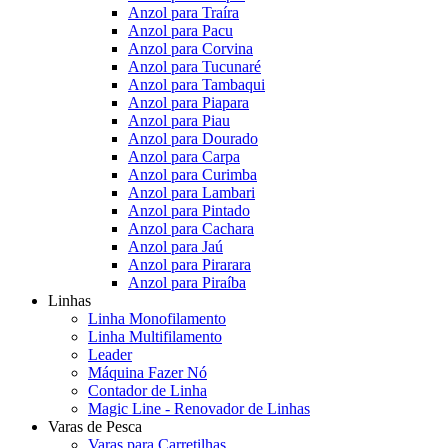
Anzol para Traíra
Anzol para Pacu
Anzol para Corvina
Anzol para Tucunaré
Anzol para Tambaqui
Anzol para Piapara
Anzol para Piau
Anzol para Dourado
Anzol para Carpa
Anzol para Curimba
Anzol para Lambari
Anzol para Pintado
Anzol para Cachara
Anzol para Jaú
Anzol para Pirarara
Anzol para Piraíba
Linhas
Linha Monofilamento
Linha Multifilamento
Leader
Máquina Fazer Nó
Contador de Linha
Magic Line - Renovador de Linhas
Varas de Pesca
Varas para Carretilhas