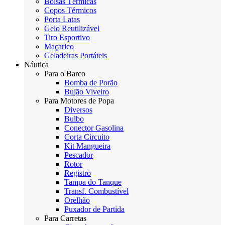
Bolsas Térmicas
Copos Térmicos
Porta Latas
Gelo Reutilizável
Tiro Esportivo
Maçarico
Geladeiras Portáteis
Náutica
Para o Barco
Bomba de Porão
Bujão Viveiro
Para Motores de Popa
Diversos
Bulbo
Conector Gasolina
Corta Circuito
Kit Mangueira
Pescador
Rotor
Registro
Tampa do Tanque
Transf. Combustível
Orelhão
Puxador de Partida
Para Carretas