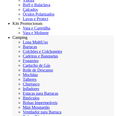
Viseira
Buff e Balaclava
Calçados
Óculos Polarizados
Luvas e Protect
Kits Promocionais
Vara e Carretilha
Vara e Molinete
Camping
Lona MultiUso
Barracas
Colchões e Colchonetes
Cadeiras e Banquetas
Fogareiro
Cartucho de Gás
Rede de Descanso
Mochilas
Talheres
Churrasco
Infladores
Estacas para Barracas
Binóculos
Bolsas Impermeáveis
Mini Mosquetão
Ventilador para Barraca