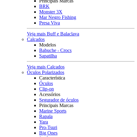
Principais Marcas
BRK
Monster 3X
Mar Negro Fishing
Presa Viva
Veja mais Buff e Balaclava
Calçados
Modelos
Babuche - Crocs
Sapatilha
Veja mais Calçados
Óculos Polarizados
Característica
Óculos
Clip-on
Acessórios
Segurador de óculos
Principais Marcas
Marine Sports
Rapala
Yara
Pro-Tsuri
Big Ones