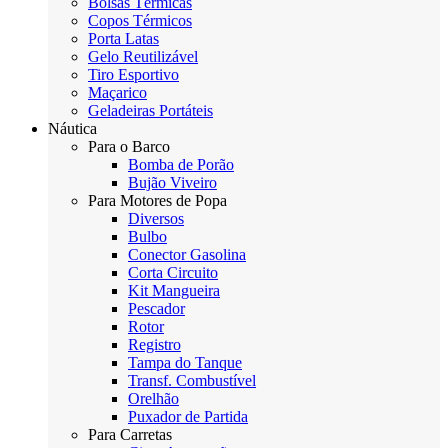
Bolsas Térmicas
Copos Térmicos
Porta Latas
Gelo Reutilizável
Tiro Esportivo
Maçarico
Geladeiras Portáteis
Náutica
Para o Barco
Bomba de Porão
Bujão Viveiro
Para Motores de Popa
Diversos
Bulbo
Conector Gasolina
Corta Circuito
Kit Mangueira
Pescador
Rotor
Registro
Tampa do Tanque
Transf. Combustível
Orelhão
Puxador de Partida
Para Carretas