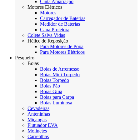
Cinta Amarração
Motores Elétricos
Motores
Carregador de Baterias
Medidor de Baterias
Capa Protetora
Colete Salva Vidas
Hélice de Reposição
Para Motores de Popa
Para Motores Elétricos
Pesqueiro
Boias
Boias de Arremesso
Boias Mini Torpedo
Boias Torpedo
Boias Pão
Boias Guia
Boias para Carpa
Boias Luminosa
Cevadeiras
Anteninhas
Miçangas
Flutuador EVA
Molinetes
Carretilhas