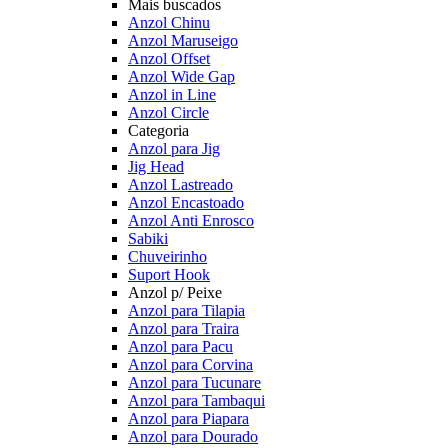
Mais buscados
Anzol Chinu
Anzol Maruseigo
Anzol Offset
Anzol Wide Gap
Anzol in Line
Anzol Circle
Categoria
Anzol para Jig
Jig Head
Anzol Lastreado
Anzol Encastoado
Anzol Anti Enrosco
Sabiki
Chuveirinho
Suport Hook
Anzol p/ Peixe
Anzol para Tilapia
Anzol para Traira
Anzol para Pacu
Anzol para Corvina
Anzol para Tucunare
Anzol para Tambaqui
Anzol para Piapara
Anzol para Dourado