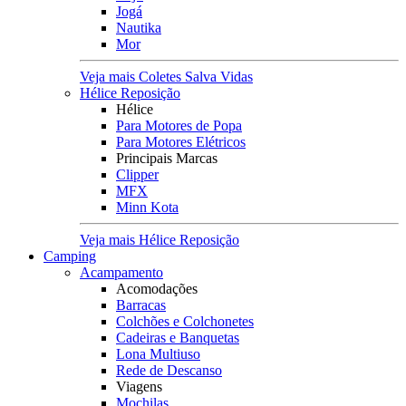
Jogá
Nautika
Mor
Veja mais Coletes Salva Vidas
Hélice Reposição
Hélice
Para Motores de Popa
Para Motores Elétricos
Principais Marcas
Clipper
MFX
Minn Kota
Veja mais Hélice Reposição
Camping
Acampamento
Acomodações
Barracas
Colchões e Colchonetes
Cadeiras e Banquetas
Lona Multiuso
Rede de Descanso
Viagens
Mochilas