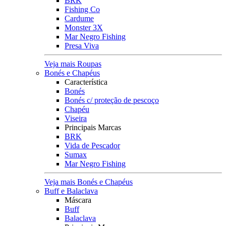
BRK
Fishing Co
Cardume
Monster 3X
Mar Negro Fishing
Presa Viva
Veja mais Roupas
Bonés e Chapéus
Característica
Bonés
Bonés c/ proteção de pescoço
Chapéu
Viseira
Principais Marcas
BRK
Vida de Pescador
Sumax
Mar Negro Fishing
Veja mais Bonés e Chapéus
Buff e Balaclava
Máscara
Buff
Balaclava