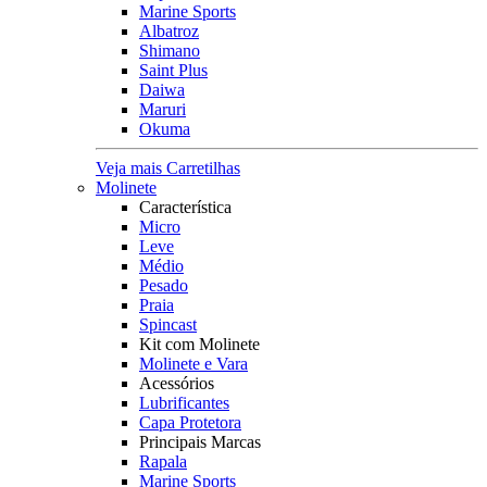
Marine Sports
Albatroz
Shimano
Saint Plus
Daiwa
Maruri
Okuma
Veja mais Carretilhas
Molinete
Característica
Micro
Leve
Médio
Pesado
Praia
Spincast
Kit com Molinete
Molinete e Vara
Acessórios
Lubrificantes
Capa Protetora
Principais Marcas
Rapala
Marine Sports