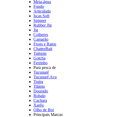
Meia-água
Fundo
Articulada
Iscas Soft
Spinner
Rubber JIg
Jig
Colheres
Camarão
Frogs e Ratos
ChatterBait
Tailspin
Gotcha
Ferrinho
Para pesca de
Tucunaré
Tucunaré Açu
Traíra
Tilápia
Dourado
Robalo
Cachara
Xaréu
Olho de Boi
Principais Marcas