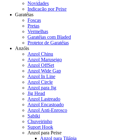
Novidades
Indicação por Peixe
Garatéias
Foscas
Pretas
Vermelhas
Garatéias com Bladed
Protetor de Garatéias
Anzóis
Anzol Chinu
Anzol Maruseigo
Anzol OffSet
Anzol Wide Gap
Anzol In Line
Anzol Circle
Anzol para Jig
Jig Head
Anzol Lastreado
Anzol Encastoado
Anzol Anti-Enrosco
Sabiki
Chuveirinho
Suport Hook
Anzol para Peixe
Anzol para Tilápia