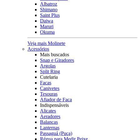
Albatroz
Shimano
Saint Plus
Daiwa
Maruri
Okuma
Veja mais Molinete
Acessórios
Mais buscados
Snap e Giradores
Argolas
Split Ring
Cutelaria
Facas
Canivetes
Tesouras
Afiador de Faca
Indispensáveis
Alicates
Aeradores
Balanças
Lanternas
Passaguá (Puça)
Régua para Medir Peixe