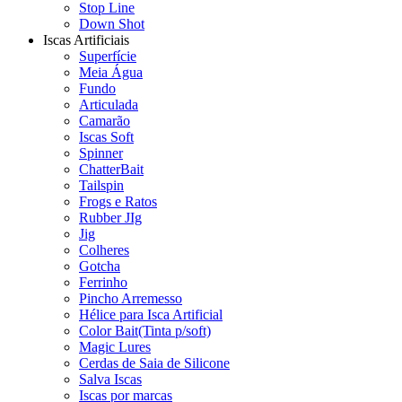
Stop Line
Down Shot
Iscas Artificiais
Superfície
Meia Água
Fundo
Articulada
Camarão
Iscas Soft
Spinner
ChatterBait
Tailspin
Frogs e Ratos
Rubber JIg
Jig
Colheres
Gotcha
Ferrinho
Pincho Arremesso
Hélice para Isca Artificial
Color Bait(Tinta p/soft)
Magic Lures
Cerdas de Saia de Silicone
Salva Iscas
Iscas por marcas