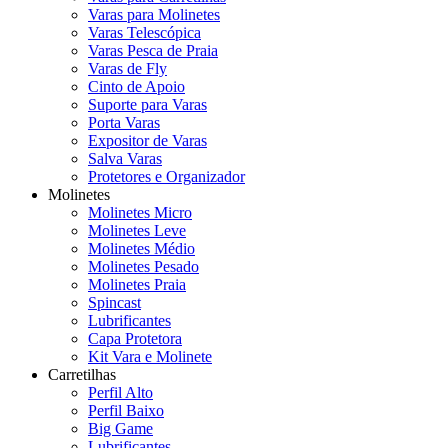
Varas para Molinetes
Varas Telescópica
Varas Pesca de Praia
Varas de Fly
Cinto de Apoio
Suporte para Varas
Porta Varas
Expositor de Varas
Salva Varas
Protetores e Organizador
Molinetes
Molinetes Micro
Molinetes Leve
Molinetes Médio
Molinetes Pesado
Molinetes Praia
Spincast
Lubrificantes
Capa Protetora
Kit Vara e Molinete
Carretilhas
Perfil Alto
Perfil Baixo
Big Game
Lubrificantes