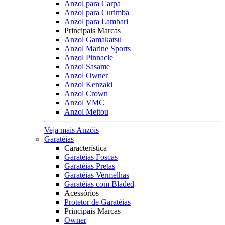
Anzol para Carpa
Anzol para Curimba
Anzol para Lambari
Principais Marcas
Anzol Gamakatsu
Anzol Marine Sports
Anzol Pinnacle
Anzol Sasame
Anzol Owner
Anzol Kenzaki
Anzol Crown
Anzol VMC
Anzol Meitou
Veja mais Anzóis
Garatéias
Característica
Garatéias Foscas
Garatéias Pretas
Garatéias Vermelhas
Garatéias com Bladed
Acessórios
Protetor de Garatéias
Principais Marcas
Owner