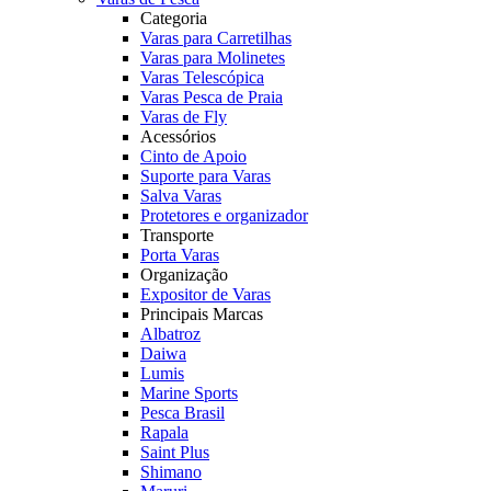
Categoria
Varas para Carretilhas
Varas para Molinetes
Varas Telescópica
Varas Pesca de Praia
Varas de Fly
Acessórios
Cinto de Apoio
Suporte para Varas
Salva Varas
Protetores e organizador
Transporte
Porta Varas
Organização
Expositor de Varas
Principais Marcas
Albatroz
Daiwa
Lumis
Marine Sports
Pesca Brasil
Rapala
Saint Plus
Shimano