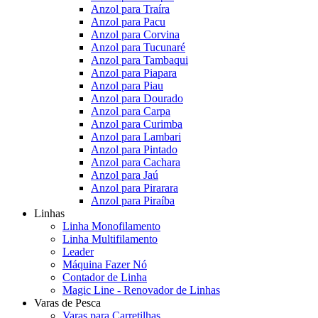
Anzol para Traíra
Anzol para Pacu
Anzol para Corvina
Anzol para Tucunaré
Anzol para Tambaqui
Anzol para Piapara
Anzol para Piau
Anzol para Dourado
Anzol para Carpa
Anzol para Curimba
Anzol para Lambari
Anzol para Pintado
Anzol para Cachara
Anzol para Jaú
Anzol para Pirarara
Anzol para Piraíba
Linhas
Linha Monofilamento
Linha Multifilamento
Leader
Máquina Fazer Nó
Contador de Linha
Magic Line - Renovador de Linhas
Varas de Pesca
Varas para Carretilhas