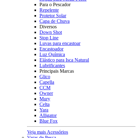
Para o Pescador
Repelente
Protetor Solar
Capa de Chuva
Diversos
Down Shot
Stop Line
Luvas para encastoar
Encastoador
Luz Química
Elástico para Isca Natural
Lubrificantes
Principais Marcas
Glico
Capella
CCM
Owner
Mury
Celta
Yara
Alligator
Blue Fox
Veja mais Acessórios
Varas de Pesca