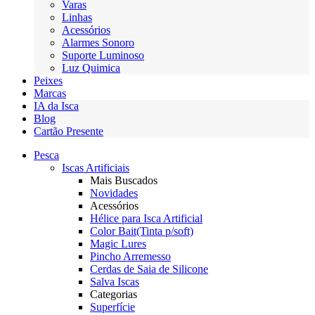
Varas
Linhas
Acessórios
Alarmes Sonoro
Suporte Luminoso
Luz Quimica
Peixes
Marcas
IA da Isca
Blog
Cartão Presente
Pesca
Iscas Artificiais
Mais Buscados
Novidades
Acessórios
Hélice para Isca Artificial
Color Bait(Tinta p/soft)
Magic Lures
Pincho Arremesso
Cerdas de Saia de Silicone
Salva Iscas
Categorias
Superfície