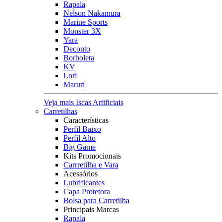
Rapala
Nelson Nakamura
Marine Sports
Monster 3X
Yara
Deconto
Borboleta
KV
Lori
Maruri
Veja mais Iscas Artificiais
Carretilhas
Características
Perfil Baixo
Perfil Alto
Big Game
Kits Promocionais
Carrretilha e Vara
Acessórios
Lubrificantes
Capa Protetora
Bolsa para Carretilha
Principais Marcas
Rapala