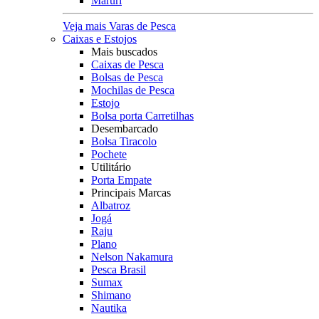
Maruri
Veja mais Varas de Pesca
Caixas e Estojos
Mais buscados
Caixas de Pesca
Bolsas de Pesca
Mochilas de Pesca
Estojo
Bolsa porta Carretilhas
Desembarcado
Bolsa Tiracolo
Pochete
Utilitário
Porta Empate
Principais Marcas
Albatroz
Jogá
Raju
Plano
Nelson Nakamura
Pesca Brasil
Sumax
Shimano
Nautika