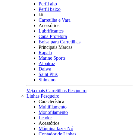
Perfil alto
Perfil baixo
kit
Carretilha e Vara
Acessórios
Lubrificantes
Capa Protetora
Bolsa para Carretilhas
Principais Marcas
Rapala
Marine Sports
Albatroz
Daiwa
Saint Plus
Shimano
Veja mais Carretilhas Pesqueiro
Linhas Pesqueiro
Característica
Multifilamento
Monofilamento
Leader
Acessórios
Máquina fazer Nó
Contador de Linhas