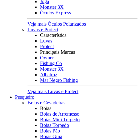
Jogá
Monster 3X
Óculos Express
Veja mais Óculos Polarizados
Luvas e Protect
Característica
Luvas
Protect
Principais Marcas
Owner
Fishing Co
Monster 3X
Albatroz
Mar Negro Fishing
Veja mais Luvas e Protect
Pesqueiro
Boias e Cevadeiras
Boias
Boias de Arremesso
Boias Mini Torpedo
Boias Torpedo
Boias Pão
Boias Guia