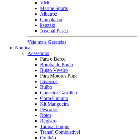
VMC
Marine Sports
Albatroz
Gamakatsu
kenzaki
Arsenal Pesca
Veja mais Garatéias
Náutica
Acessórios
Para o Barco
Bomba de Porão
Bujão Viveiro
Para Motores Popa
Diversos
Bulbo
Conector Gasolina
Corta Circuito
Kit Mangueira
Pescador
Rotor
Registro
Tampa Tanque
Transf. Combustível
Orelhão