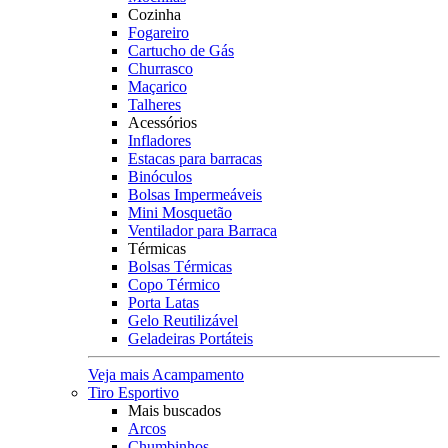
Cozinha
Fogareiro
Cartucho de Gás
Churrasco
Maçarico
Talheres
Acessórios
Infladores
Estacas para barracas
Binóculos
Bolsas Impermeáveis
Mini Mosquetão
Ventilador para Barraca
Térmicas
Bolsas Térmicas
Copo Térmico
Porta Latas
Gelo Reutilizável
Geladeiras Portáteis
Veja mais Acampamento
Tiro Esportivo
Mais buscados
Arcos
Chumbinhos