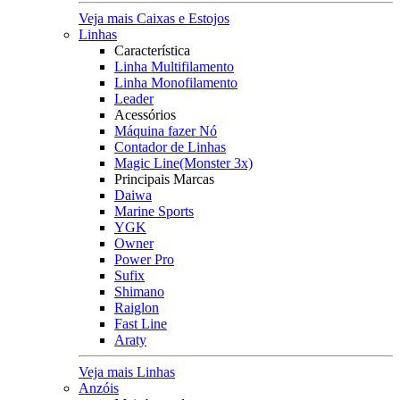
Veja mais Caixas e Estojos
Linhas
Característica
Linha Multifilamento
Linha Monofilamento
Leader
Acessórios
Máquina fazer Nó
Contador de Linhas
Magic Line(Monster 3x)
Principais Marcas
Daiwa
Marine Sports
YGK
Owner
Power Pro
Sufix
Shimano
Raiglon
Fast Line
Araty
Veja mais Linhas
Anzóis