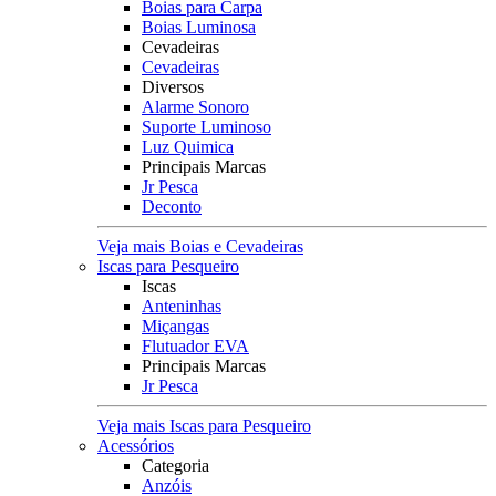
Boias para Carpa
Boias Luminosa
Cevadeiras
Cevadeiras
Diversos
Alarme Sonoro
Suporte Luminoso
Luz Quimica
Principais Marcas
Jr Pesca
Deconto
Veja mais Boias e Cevadeiras
Iscas para Pesqueiro
Iscas
Anteninhas
Miçangas
Flutuador EVA
Principais Marcas
Jr Pesca
Veja mais Iscas para Pesqueiro
Acessórios
Categoria
Anzóis