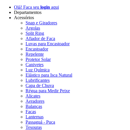
Olá! Faça seu
login
aqui
Departamentos
Acessórios
Snap e Giradores
Argolas
Split Ring
Afiador de Faca
Luvas para Encastoador
Encastoador
Repelente
Protetor Solar
Canivetes
Luz Química
Elástico para Isca Natural
Lubrificantes
Capa de Chuva
Régua para Medir Peixe
Alicates
Aeradores
Balanças
Facas
Lanternas
Passaguá - Puça
Tesouras