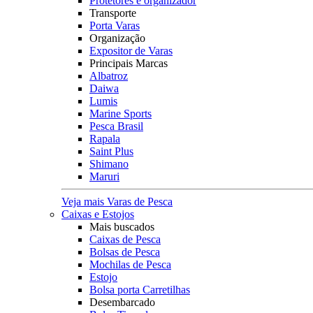
Protetores e organizador
Transporte
Porta Varas
Organização
Expositor de Varas
Principais Marcas
Albatroz
Daiwa
Lumis
Marine Sports
Pesca Brasil
Rapala
Saint Plus
Shimano
Maruri
Veja mais Varas de Pesca
Caixas e Estojos
Mais buscados
Caixas de Pesca
Bolsas de Pesca
Mochilas de Pesca
Estojo
Bolsa porta Carretilhas
Desembarcado