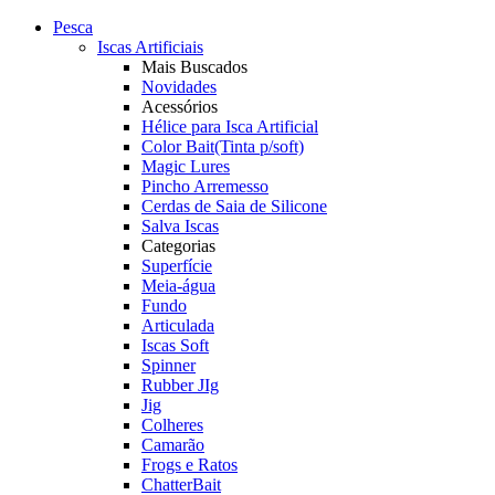
Pesca
Iscas Artificiais
Mais Buscados
Novidades
Acessórios
Hélice para Isca Artificial
Color Bait(Tinta p/soft)
Magic Lures
Pincho Arremesso
Cerdas de Saia de Silicone
Salva Iscas
Categorias
Superfície
Meia-água
Fundo
Articulada
Iscas Soft
Spinner
Rubber JIg
Jig
Colheres
Camarão
Frogs e Ratos
ChatterBait