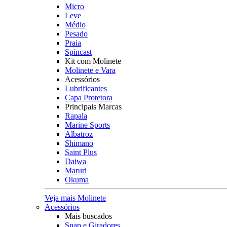
Micro
Leve
Médio
Pesado
Praia
Spincast
Kit com Molinete
Molinete e Vara
Acessórios
Lubrificantes
Capa Protetora
Principais Marcas
Rapala
Marine Sports
Albatroz
Shimano
Saint Plus
Daiwa
Maruri
Okuma
Veja mais Molinete
Acessórios
Mais buscados
Snap e Giradores