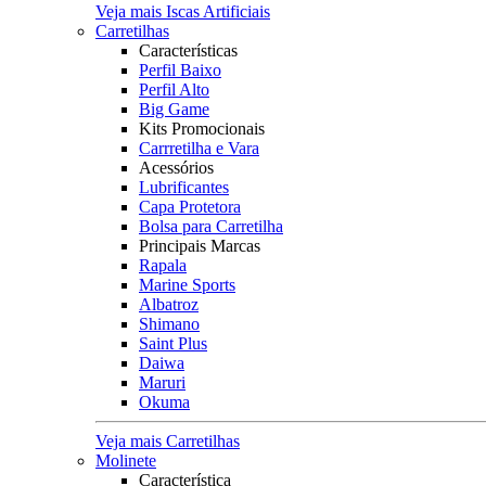
Veja mais Iscas Artificiais
Carretilhas
Características
Perfil Baixo
Perfil Alto
Big Game
Kits Promocionais
Carrretilha e Vara
Acessórios
Lubrificantes
Capa Protetora
Bolsa para Carretilha
Principais Marcas
Rapala
Marine Sports
Albatroz
Shimano
Saint Plus
Daiwa
Maruri
Okuma
Veja mais Carretilhas
Molinete
Característica