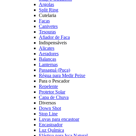
Argolas
Split Ring
Cutelaria
Facas
Canivetes
Tesouras
Afiador de Faca
Indispensáveis
Alicates
Aeradores
Balanças
Lanternas
Passaguá (Puça)
Régua para Medir Peixe
Para o Pescador
Repelente
Protetor Solar
Capa de Chuva
Diversos
Down Shot
Stop Line
Luvas para encastoar
Encastoador
Luz Química
Elástico para Isca Natural