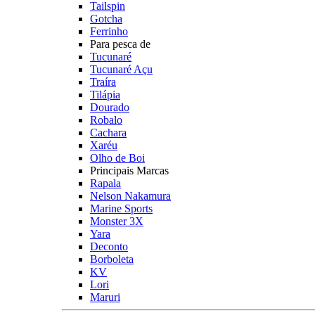
Tailspin
Gotcha
Ferrinho
Para pesca de
Tucunaré
Tucunaré Açu
Traíra
Tilápia
Dourado
Robalo
Cachara
Xaréu
Olho de Boi
Principais Marcas
Rapala
Nelson Nakamura
Marine Sports
Monster 3X
Yara
Deconto
Borboleta
KV
Lori
Maruri