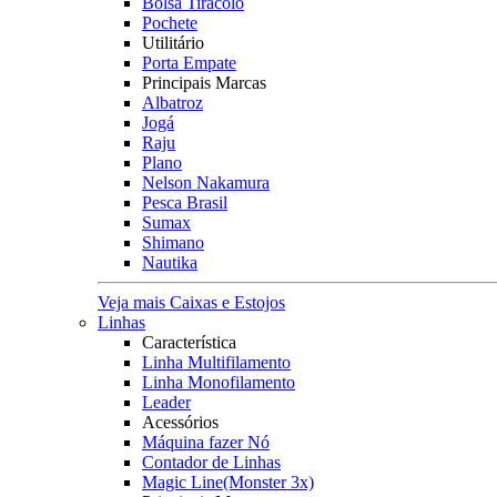
Bolsa Tiracolo
Pochete
Utilitário
Porta Empate
Principais Marcas
Albatroz
Jogá
Raju
Plano
Nelson Nakamura
Pesca Brasil
Sumax
Shimano
Nautika
Veja mais Caixas e Estojos
Linhas
Característica
Linha Multifilamento
Linha Monofilamento
Leader
Acessórios
Máquina fazer Nó
Contador de Linhas
Magic Line(Monster 3x)