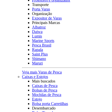
Protetores e organizador
Transporte
Porta Varas
Organização
Expositor de Varas
Principais Marcas
Albatroz
Daiwa
Lumis
Marine Sports
Pesca Brasil
Rapala
Saint Plus
Shimano
Maruri
Veja mais Varas de Pesca
Caixas e Estojos
Mais buscados
Caixas de Pesca
Bolsas de Pesca
Mochilas de Pesca
Estojo
Bolsa porta Carretilhas
Desembarcado