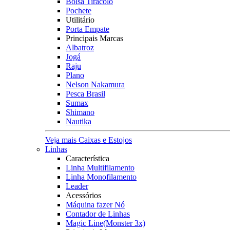
Bolsa Tiracolo
Pochete
Utilitário
Porta Empate
Principais Marcas
Albatroz
Jogá
Raju
Plano
Nelson Nakamura
Pesca Brasil
Sumax
Shimano
Nautika
Veja mais Caixas e Estojos
Linhas
Característica
Linha Multifilamento
Linha Monofilamento
Leader
Acessórios
Máquina fazer Nó
Contador de Linhas
Magic Line(Monster 3x)