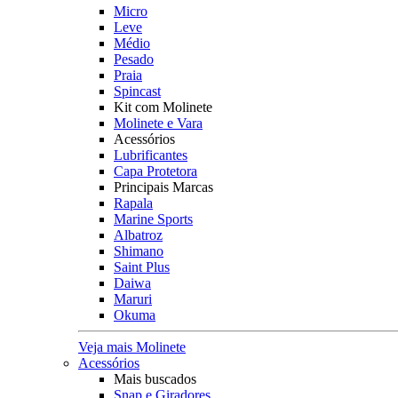
Micro
Leve
Médio
Pesado
Praia
Spincast
Kit com Molinete
Molinete e Vara
Acessórios
Lubrificantes
Capa Protetora
Principais Marcas
Rapala
Marine Sports
Albatroz
Shimano
Saint Plus
Daiwa
Maruri
Okuma
Veja mais Molinete
Acessórios
Mais buscados
Snap e Giradores