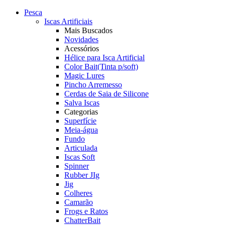
Pesca
Iscas Artificiais
Mais Buscados
Novidades
Acessórios
Hélice para Isca Artificial
Color Bait(Tinta p/soft)
Magic Lures
Pincho Arremesso
Cerdas de Saia de Silicone
Salva Iscas
Categorias
Superfície
Meia-água
Fundo
Articulada
Iscas Soft
Spinner
Rubber JIg
Jig
Colheres
Camarão
Frogs e Ratos
ChatterBait