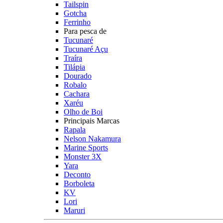
Tailspin
Gotcha
Ferrinho
Para pesca de
Tucunaré
Tucunaré Açu
Traíra
Tilápia
Dourado
Robalo
Cachara
Xaréu
Olho de Boi
Principais Marcas
Rapala
Nelson Nakamura
Marine Sports
Monster 3X
Yara
Deconto
Borboleta
KV
Lori
Maruri