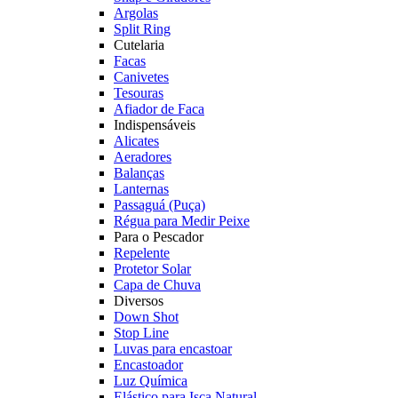
Argolas
Split Ring
Cutelaria
Facas
Canivetes
Tesouras
Afiador de Faca
Indispensáveis
Alicates
Aeradores
Balanças
Lanternas
Passaguá (Puça)
Régua para Medir Peixe
Para o Pescador
Repelente
Protetor Solar
Capa de Chuva
Diversos
Down Shot
Stop Line
Luvas para encastoar
Encastoador
Luz Química
Elástico para Isca Natural