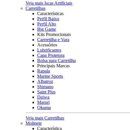
Veja mais Iscas Artificiais
Carretilhas
Características
Perfil Baixo
Perfil Alto
Big Game
Kits Promocionais
Carrretilha e Vara
Acessórios
Lubrificantes
Capa Protetora
Bolsa para Carretilha
Principais Marcas
Rapala
Marine Sports
Albatroz
Shimano
Saint Plus
Daiwa
Maruri
Okuma
Veja mais Carretilhas
Molinete
Característica