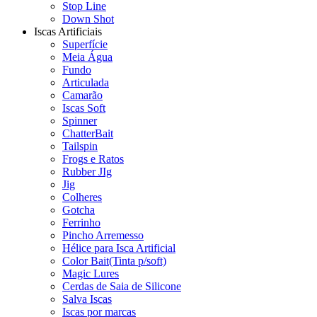
Stop Line
Down Shot
Iscas Artificiais
Superfície
Meia Água
Fundo
Articulada
Camarão
Iscas Soft
Spinner
ChatterBait
Tailspin
Frogs e Ratos
Rubber JIg
Jig
Colheres
Gotcha
Ferrinho
Pincho Arremesso
Hélice para Isca Artificial
Color Bait(Tinta p/soft)
Magic Lures
Cerdas de Saia de Silicone
Salva Iscas
Iscas por marcas