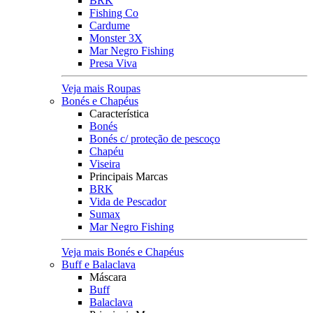
BRK
Fishing Co
Cardume
Monster 3X
Mar Negro Fishing
Presa Viva
Veja mais Roupas
Bonés e Chapéus
Característica
Bonés
Bonés c/ proteção de pescoço
Chapéu
Viseira
Principais Marcas
BRK
Vida de Pescador
Sumax
Mar Negro Fishing
Veja mais Bonés e Chapéus
Buff e Balaclava
Máscara
Buff
Balaclava