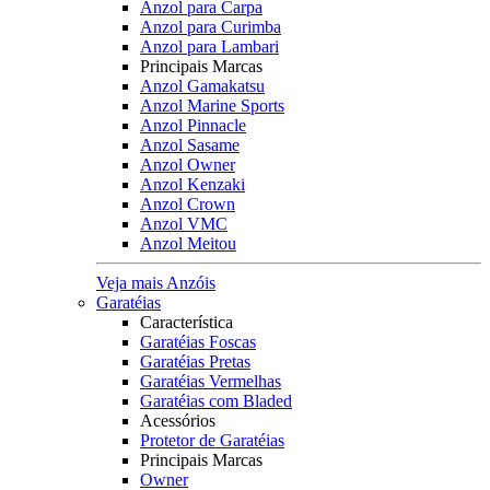
Anzol para Carpa
Anzol para Curimba
Anzol para Lambari
Principais Marcas
Anzol Gamakatsu
Anzol Marine Sports
Anzol Pinnacle
Anzol Sasame
Anzol Owner
Anzol Kenzaki
Anzol Crown
Anzol VMC
Anzol Meitou
Veja mais Anzóis
Garatéias
Característica
Garatéias Foscas
Garatéias Pretas
Garatéias Vermelhas
Garatéias com Bladed
Acessórios
Protetor de Garatéias
Principais Marcas
Owner