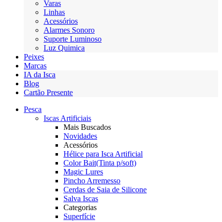
Varas
Linhas
Acessórios
Alarmes Sonoro
Suporte Luminoso
Luz Quimica
Peixes
Marcas
IA da Isca
Blog
Cartão Presente
Pesca
Iscas Artificiais
Mais Buscados
Novidades
Acessórios
Hélice para Isca Artificial
Color Bait(Tinta p/soft)
Magic Lures
Pincho Arremesso
Cerdas de Saia de Silicone
Salva Iscas
Categorias
Superfície