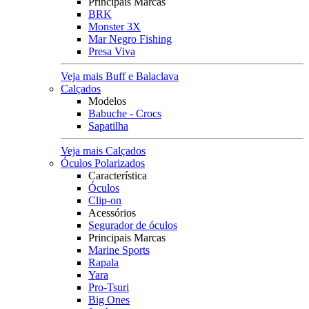
Principais Marcas
BRK
Monster 3X
Mar Negro Fishing
Presa Viva
Veja mais Buff e Balaclava
Calçados
Modelos
Babuche - Crocs
Sapatilha
Veja mais Calçados
Óculos Polarizados
Característica
Óculos
Clip-on
Acessórios
Segurador de óculos
Principais Marcas
Marine Sports
Rapala
Yara
Pro-Tsuri
Big Ones