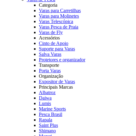
Categoria
Varas para Carretilhas
Varas para Molinetes
Varas Telescópica
Varas Pesca de Praia
Varas de Fly
Acessórios
Cinto de Apoio
Suporte para Varas
Salva Varas
Protetores e organizador
Transporte
Porta Varas
Organização
Expositor de Varas
Principais Marcas
Albatroz
Daiwa
Lumis
Marine Sports
Pesca Brasil
Rapala
Saint Plus
Shimano