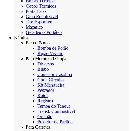
Bolsas Térmicas
Copos Térmicos
Porta Latas
Gelo Reutilizável
Tiro Esportivo
Maçarico
Geladeiras Portáteis
Náutica
Para o Barco
Bomba de Porão
Bujão Viveiro
Para Motores de Popa
Diversos
Bulbo
Conector Gasolina
Corta Circuito
Kit Mangueira
Pescador
Rotor
Registro
Tampa do Tanque
Transf. Combustível
Orelhão
Puxador de Partida
Para Carretas