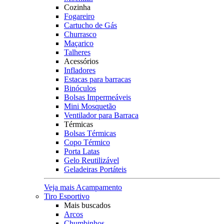
Cozinha
Fogareiro
Cartucho de Gás
Churrasco
Maçarico
Talheres
Acessórios
Infladores
Estacas para barracas
Binóculos
Bolsas Impermeáveis
Mini Mosquetão
Ventilador para Barraca
Térmicas
Bolsas Térmicas
Copo Térmico
Porta Latas
Gelo Reutilizável
Geladeiras Portáteis
Veja mais Acampamento
Tiro Esportivo
Mais buscados
Arcos
Chumbinhos