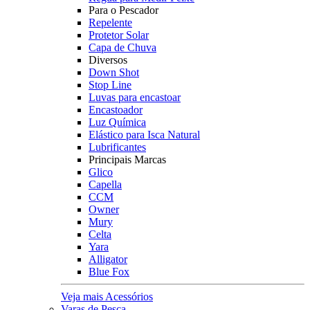
Para o Pescador
Repelente
Protetor Solar
Capa de Chuva
Diversos
Down Shot
Stop Line
Luvas para encastoar
Encastoador
Luz Química
Elástico para Isca Natural
Lubrificantes
Principais Marcas
Glico
Capella
CCM
Owner
Mury
Celta
Yara
Alligator
Blue Fox
Veja mais Acessórios
Varas de Pesca