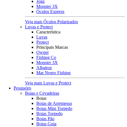
Jogá
Monster 3X
Óculos Express
Veja mais Óculos Polarizados
Luvas e Protect
Característica
Luvas
Protect
Principais Marcas
Owner
Fishing Co
Monster 3X
Albatroz
Mar Negro Fishing
Veja mais Luvas e Protect
Pesqueiro
Boias e Cevadeiras
Boias
Boias de Arremesso
Boias Mini Torpedo
Boias Torpedo
Boias Pão
Boias Guia