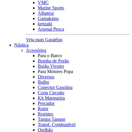
VMC
Marine Sports
Albatroz
Gamakatsu
kenzaki
Arsenal Pesca
Veja mais Garatéias
Náutica
Acessórios
Para o Barco
Bomba de Porão
Bujão Viveiro
Para Motores Popa
Diversos
Bulbo
Conector Gasolina
Corta Circuito
Kit Mangueira
Pescador
Rotor
Registro
Tampa Tanque
Transf. Combustível
Orelhão