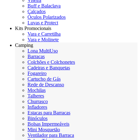
Viseira
Buff e Balaclava
Calçados
Óculos Polarizados
Luvas e Protect
Kits Promocionais
Vara e Carretilha
Vara e Molinete
Camping
Lona MultiUso
Barracas
Colchões e Colchonetes
Cadeiras e Banquetas
Fogareiro
Cartucho de Gás
Rede de Descanso
Mochilas
Talheres
Churrasco
Infladores
Estacas para Barracas
Binóculos
Bolsas Impermeáveis
Mini Mosquetão
Ventilador para Barraca