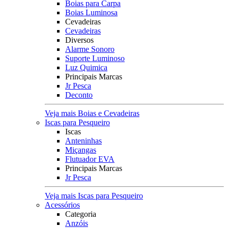
Boias para Carpa
Boias Luminosa
Cevadeiras
Cevadeiras
Diversos
Alarme Sonoro
Suporte Luminoso
Luz Quimica
Principais Marcas
Jr Pesca
Deconto
Veja mais Boias e Cevadeiras
Iscas para Pesqueiro
Iscas
Anteninhas
Miçangas
Flutuador EVA
Principais Marcas
Jr Pesca
Veja mais Iscas para Pesqueiro
Acessórios
Categoria
Anzóis