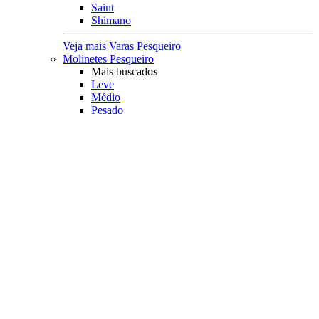
Saint
Shimano
Veja mais Varas Pesqueiro
Molinetes Pesqueiro
Mais buscados
Leve
Médio
Pesado
kit
Molinete e Vara
Acessórios
Lubrificantes
Capa Protetora
Principais Marcas
Rapala
Marine Sports
Albatroz
Daiwa
Saint Plus
Shimano
Veja mais Molinetes Pesqueiro
Carretilhas Pesqueiro
Característica