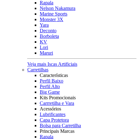
Rapala
Nelson Nakamura
Marine Sports
Monster 3X
Yara
Deconto
Borboleta
KV
Lori
Maruri
Veja mais Iscas Artificiais
Carretilhas
Características
Perfil Baixo
Perfil Alto
Big Game
Kits Promocionais
Carrretilha e Vara
Acessórios
Lubrificantes
Capa Protetora
Bolsa para Carretilha
Principais Marcas
Rapala