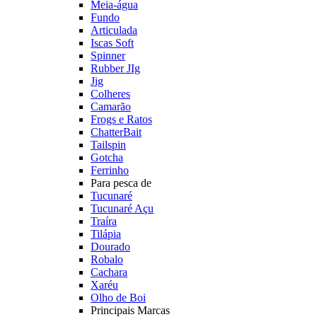
Meia-água
Fundo
Articulada
Iscas Soft
Spinner
Rubber JIg
Jig
Colheres
Camarão
Frogs e Ratos
ChatterBait
Tailspin
Gotcha
Ferrinho
Para pesca de
Tucunaré
Tucunaré Açu
Traíra
Tilápia
Dourado
Robalo
Cachara
Xaréu
Olho de Boi
Principais Marcas