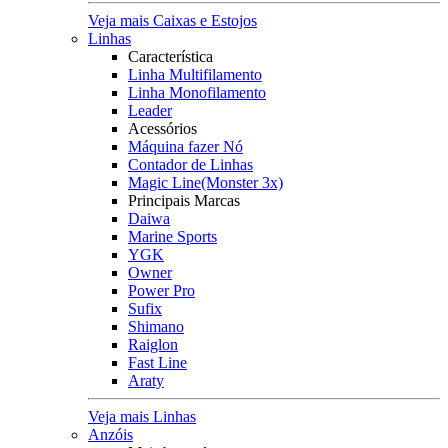
Veja mais Caixas e Estojos
Linhas
Característica
Linha Multifilamento
Linha Monofilamento
Leader
Acessórios
Máquina fazer Nó
Contador de Linhas
Magic Line(Monster 3x)
Principais Marcas
Daiwa
Marine Sports
YGK
Owner
Power Pro
Sufix
Shimano
Raiglon
Fast Line
Araty
Veja mais Linhas
Anzóis