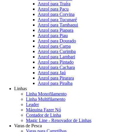
Anzol para Traíra
Anzol para Pacu
Anzol para Corvina
Anzol para Tucunaré
Anzol para Tambaqui
Anzol para Piapara
Anzol para Piau
Anzol para Dourado
Anzol para Carpa
Anzol para Curimba
Anzol para Lambari
Anzol para Pintado
Anzol para Cachara
Anzol para Jaú
Anzol para Pirarara
Anzol para Piraíba
Linhas
Linha Monofilamento
Linha Multifilamento
Leader
Máquina Fazer Nó
Contador de Linha
Magic Line - Renovador de Linhas
Varas de Pesca
Varas para Carretilhas