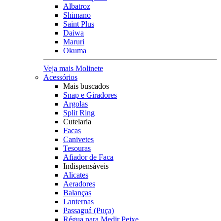
Albatroz
Shimano
Saint Plus
Daiwa
Maruri
Okuma
Veja mais Molinete
Acessórios
Mais buscados
Snap e Giradores
Argolas
Split Ring
Cutelaria
Facas
Canivetes
Tesouras
Afiador de Faca
Indispensáveis
Alicates
Aeradores
Balanças
Lanternas
Passaguá (Puça)
Régua para Medir Peixe