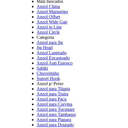
Mais buscados
Anzol Chinu
Anzol Maruseigo
Anzol Offset
Anzol Wide Gap
Anzol in Line
Anzol Circle
Categoria
Anzol para Jig
Jig Head
Anzol Lastreado
Anzol Encastoado
Anzol Anti Enrosco
Sabiki
Chuveirinho
Suport Hook
Anzol p/ Peixe
Anzol para Tilapia
Anzol para Traira
Anzol para Pacu
Anzol para Corvina
Anzol para Tucunare
Anzol para Tambaqui
Anzol para Piapara
Anzol para Dourado