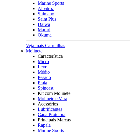
Marine Sports
Albatroz
Shimano
Saint Plus
Daiwa
Maruri
Okuma
Veja mais Carretilhas
Molinete
Característica
Micro
Leve
Médio
Pesado
Praia
Spincast
Kit com Molinete
Molinete e Vara
Acessórios
Lubrificantes
Capa Protetora
Principais Marcas
Rapala
Marine Sports