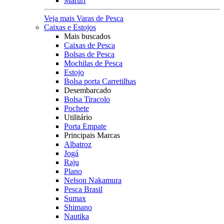
Maruri
Veja mais Varas de Pesca
Caixas e Estojos
Mais buscados
Caixas de Pesca
Bolsas de Pesca
Mochilas de Pesca
Estojo
Bolsa porta Carretilhas
Desembarcado
Bolsa Tiracolo
Pochete
Utilitário
Porta Empate
Principais Marcas
Albatroz
Jogá
Raju
Plano
Nelson Nakamura
Pesca Brasil
Sumax
Shimano
Nautika