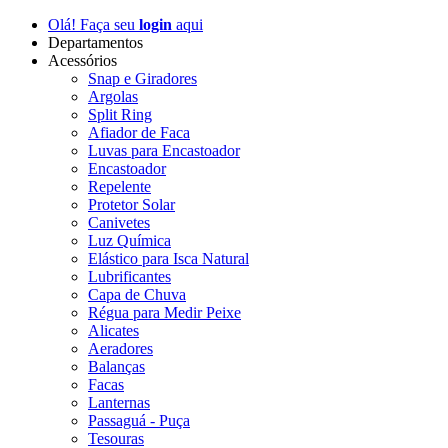
Olá! Faça seu
login
aqui
Departamentos
Acessórios
Snap e Giradores
Argolas
Split Ring
Afiador de Faca
Luvas para Encastoador
Encastoador
Repelente
Protetor Solar
Canivetes
Luz Química
Elástico para Isca Natural
Lubrificantes
Capa de Chuva
Régua para Medir Peixe
Alicates
Aeradores
Balanças
Facas
Lanternas
Passaguá - Puça
Tesouras