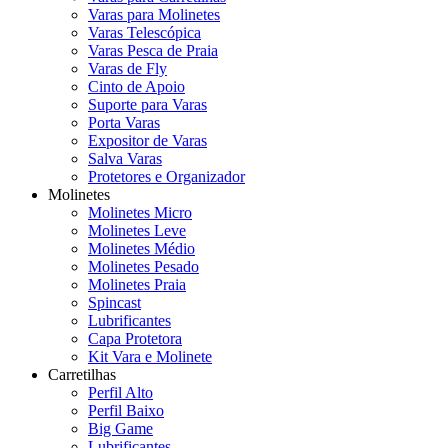
Varas para Molinetes
Varas Telescópica
Varas Pesca de Praia
Varas de Fly
Cinto de Apoio
Suporte para Varas
Porta Varas
Expositor de Varas
Salva Varas
Protetores e Organizador
Molinetes
Molinetes Micro
Molinetes Leve
Molinetes Médio
Molinetes Pesado
Molinetes Praia
Spincast
Lubrificantes
Capa Protetora
Kit Vara e Molinete
Carretilhas
Perfil Alto
Perfil Baixo
Big Game
Lubrificantes