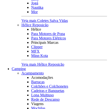
Jogá
Nautika
Mor
Veja mais Coletes Salva Vidas
Hélice Reposição
Hélice
Para Motores de Popa
Para Motores Elétricos
Principais Marcas
Clipper
MFX
Minn Kota
Veja mais Hélice Reposição
Camping
Acampamento
Acomodações
Barracas
Colchões e Colchonetes
Cadeiras e Banquetas
Lona Multiuso
Rede de Descanso
Viagens
Mochilas