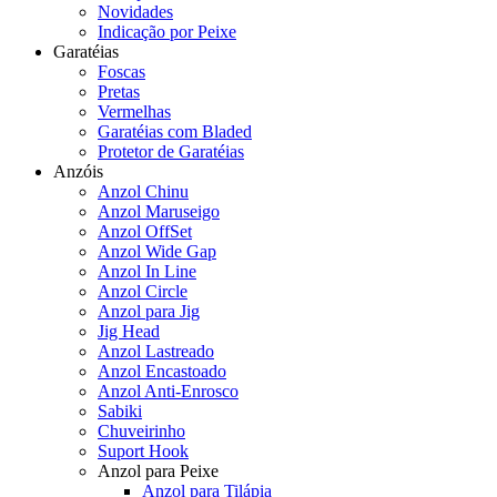
Novidades
Indicação por Peixe
Garatéias
Foscas
Pretas
Vermelhas
Garatéias com Bladed
Protetor de Garatéias
Anzóis
Anzol Chinu
Anzol Maruseigo
Anzol OffSet
Anzol Wide Gap
Anzol In Line
Anzol Circle
Anzol para Jig
Jig Head
Anzol Lastreado
Anzol Encastoado
Anzol Anti-Enrosco
Sabiki
Chuveirinho
Suport Hook
Anzol para Peixe
Anzol para Tilápia