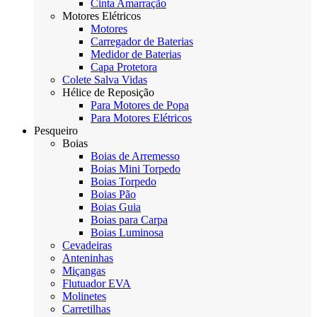
Cinta Amarração
Motores Elétricos
Motores
Carregador de Baterias
Medidor de Baterias
Capa Protetora
Colete Salva Vidas
Hélice de Reposição
Para Motores de Popa
Para Motores Elétricos
Pesqueiro
Boias
Boias de Arremesso
Boias Mini Torpedo
Boias Torpedo
Boias Pão
Boias Guia
Boias para Carpa
Boias Luminosa
Cevadeiras
Anteninhas
Miçangas
Flutuador EVA
Molinetes
Carretilhas