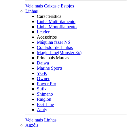
Veja mais Caixas e Estojos
Linhas
Característica
Linha Multifilamento
Linha Monofilamento
Leader
Acessórios
Máquina fazer Nó
Contador de Linhas
Magic Line(Monster 3x)
Principais Marcas
Daiwa
Marine Sports
YGK
Owner
Power Pro
Sufix
Shimano
Raiglon
Fast Line
Araty
Veja mais Linhas
Anzóis