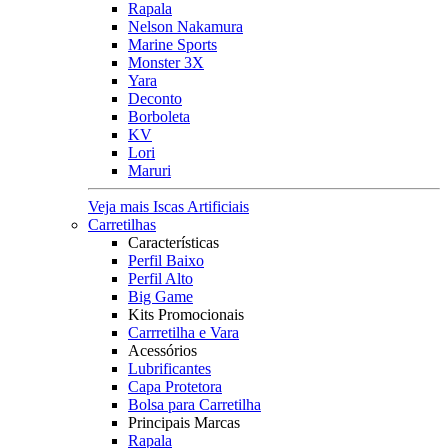
Rapala
Nelson Nakamura
Marine Sports
Monster 3X
Yara
Deconto
Borboleta
KV
Lori
Maruri
Veja mais Iscas Artificiais
Carretilhas
Características
Perfil Baixo
Perfil Alto
Big Game
Kits Promocionais
Carrretilha e Vara
Acessórios
Lubrificantes
Capa Protetora
Bolsa para Carretilha
Principais Marcas
Rapala