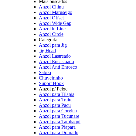
Mais buscados
Anzol Chinu
Anzol Maruseigo
Anzol Offset
Anzol Wide Gap
Anzol in Line
Anzol Circle
Categoria
Anzol para Jig
Jig Head
Anzol Lastreado
Anzol Encastoado
Anzol Anti Enrosco
Sabiki
Chuveirinho
Suport Hook
Anzol p/ Peixe
Anzol para Tilapia
Anzol para Traira
Anzol para Pacu
Anzol para Corvina
Anzol para Tucunare
Anzol para Tambaqui
Anzol para Piapara
Anzol para Dourado