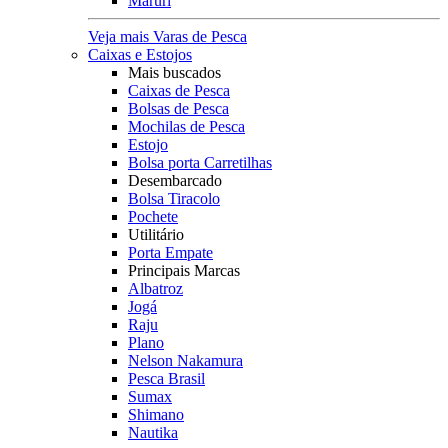
Maruri
Veja mais Varas de Pesca
Caixas e Estojos
Mais buscados
Caixas de Pesca
Bolsas de Pesca
Mochilas de Pesca
Estojo
Bolsa porta Carretilhas
Desembarcado
Bolsa Tiracolo
Pochete
Utilitário
Porta Empate
Principais Marcas
Albatroz
Jogá
Raju
Plano
Nelson Nakamura
Pesca Brasil
Sumax
Shimano
Nautika