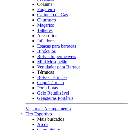
Cozinha
Fogareiro
Cartucho de Gás
Churrasco
Maçarico
Talheres
Acessórios
Infladores
Estacas para barracas
Binóculos
Bolsas Impermeáveis
Mini Mosquetão
Ventilador para Barraca
Térmicas
Bolsas Térmicas
Copo Térmico
Porta Latas
Gelo Reutilizável
Geladeiras Portáteis
Veja mais Acampamento
Tiro Esportivo
Mais buscados
Arcos
Chumbinhos