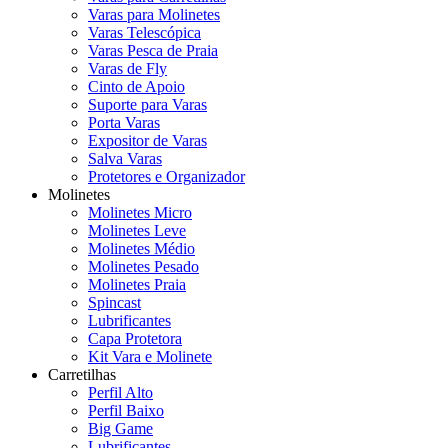
Varas para Molinetes
Varas Telescópica
Varas Pesca de Praia
Varas de Fly
Cinto de Apoio
Suporte para Varas
Porta Varas
Expositor de Varas
Salva Varas
Protetores e Organizador
Molinetes
Molinetes Micro
Molinetes Leve
Molinetes Médio
Molinetes Pesado
Molinetes Praia
Spincast
Lubrificantes
Capa Protetora
Kit Vara e Molinete
Carretilhas
Perfil Alto
Perfil Baixo
Big Game
Lubrificantes