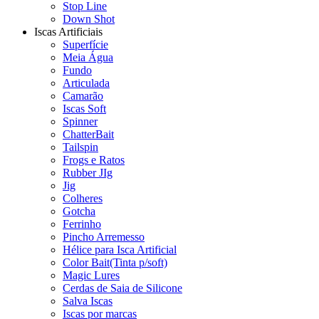
Stop Line
Down Shot
Iscas Artificiais
Superfície
Meia Água
Fundo
Articulada
Camarão
Iscas Soft
Spinner
ChatterBait
Tailspin
Frogs e Ratos
Rubber JIg
Jig
Colheres
Gotcha
Ferrinho
Pincho Arremesso
Hélice para Isca Artificial
Color Bait(Tinta p/soft)
Magic Lures
Cerdas de Saia de Silicone
Salva Iscas
Iscas por marcas