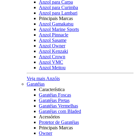
Anzol para Carpa
Anzol para Curimba
Anzol para Lambari
Principais Marcas
Anzol Gamakatsu
Anzol Marine Sports
Anzol Pinnacle
Anzol Sasame
Anzol Owner
Anzol Kenzaki
Anzol Crown
Anzol VMC
Anzol Meitou
Veja mais Anzóis
Garatéias
Característica
Garatéias Foscas
Garatéias Pretas
Garatéias Vermelhas
Garatéias com Bladed
Acessórios
Protetor de Garatéias
Principais Marcas
Owner