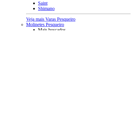
Saint
Shimano
Veja mais Varas Pesqueiro
Molinetes Pesqueiro
Mais buscados
Leve
Médio
Pesado
kit
Molinete e Vara
Acessórios
Lubrificantes
Capa Protetora
Principais Marcas
Rapala
Marine Sports
Albatroz
Daiwa
Saint Plus
Shimano
Veja mais Molinetes Pesqueiro
Carretilhas Pesqueiro
Característica