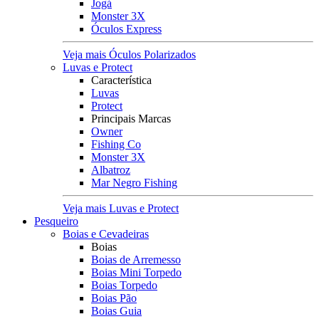
Jogá
Monster 3X
Óculos Express
Veja mais Óculos Polarizados
Luvas e Protect
Característica
Luvas
Protect
Principais Marcas
Owner
Fishing Co
Monster 3X
Albatroz
Mar Negro Fishing
Veja mais Luvas e Protect
Pesqueiro
Boias e Cevadeiras
Boias
Boias de Arremesso
Boias Mini Torpedo
Boias Torpedo
Boias Pão
Boias Guia