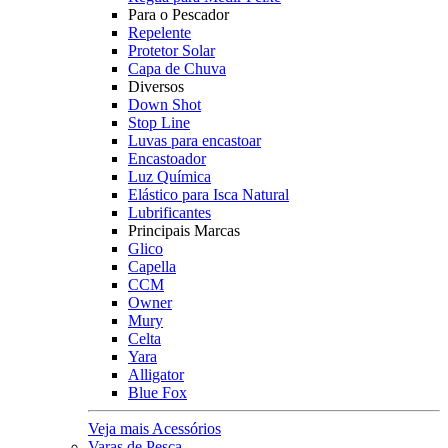
Para o Pescador
Repelente
Protetor Solar
Capa de Chuva
Diversos
Down Shot
Stop Line
Luvas para encastoar
Encastoador
Luz Química
Elástico para Isca Natural
Lubrificantes
Principais Marcas
Glico
Capella
CCM
Owner
Mury
Celta
Yara
Alligator
Blue Fox
Veja mais Acessórios
Varas de Pesca