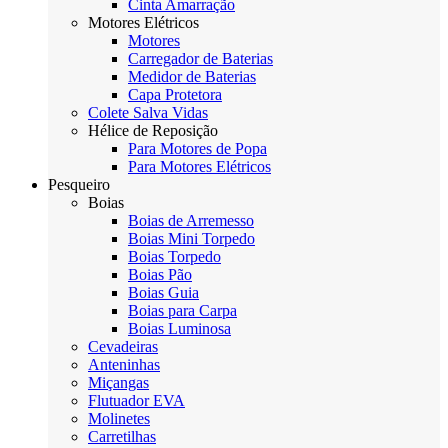
Cinta Amarração
Motores Elétricos
Motores
Carregador de Baterias
Medidor de Baterias
Capa Protetora
Colete Salva Vidas
Hélice de Reposição
Para Motores de Popa
Para Motores Elétricos
Pesqueiro
Boias
Boias de Arremesso
Boias Mini Torpedo
Boias Torpedo
Boias Pão
Boias Guia
Boias para Carpa
Boias Luminosa
Cevadeiras
Anteninhas
Miçangas
Flutuador EVA
Molinetes
Carretilhas