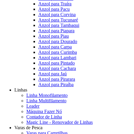
Anzol para Traíra
Anzol para Pacu
Anzol para Corvina
Anzol para Tucunaré
Anzol para Tambaqui
Anzol para Piapara
Anzol para Piau
Anzol para Dourado
Anzol para Carpa
Anzol para Curimba
Anzol para Lambari
Anzol para Pintado
Anzol para Cachara
Anzol para Jaú
Anzol para Pirarara
Anzol para Piraíba
Linhas
Linha Monofilamento
Linha Multifilamento
Leader
Máquina Fazer Nó
Contador de Linha
Magic Line - Renovador de Linhas
Varas de Pesca
Varas para Carretilhas