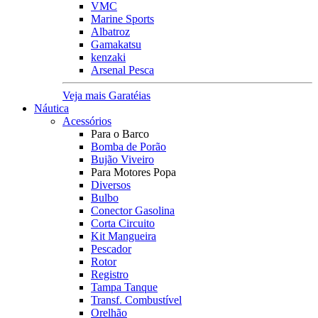
VMC
Marine Sports
Albatroz
Gamakatsu
kenzaki
Arsenal Pesca
Veja mais Garatéias
Náutica
Acessórios
Para o Barco
Bomba de Porão
Bujão Viveiro
Para Motores Popa
Diversos
Bulbo
Conector Gasolina
Corta Circuito
Kit Mangueira
Pescador
Rotor
Registro
Tampa Tanque
Transf. Combustível
Orelhão