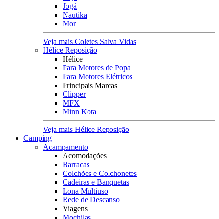
Jogá
Nautika
Mor
Veja mais Coletes Salva Vidas
Hélice Reposição
Hélice
Para Motores de Popa
Para Motores Elétricos
Principais Marcas
Clipper
MFX
Minn Kota
Veja mais Hélice Reposição
Camping
Acampamento
Acomodações
Barracas
Colchões e Colchonetes
Cadeiras e Banquetas
Lona Multiuso
Rede de Descanso
Viagens
Mochilas