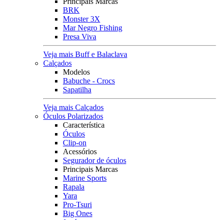
Principais Marcas
BRK
Monster 3X
Mar Negro Fishing
Presa Viva
Veja mais Buff e Balaclava
Calçados
Modelos
Babuche - Crocs
Sapatilha
Veja mais Calçados
Óculos Polarizados
Característica
Óculos
Clip-on
Acessórios
Segurador de óculos
Principais Marcas
Marine Sports
Rapala
Yara
Pro-Tsuri
Big Ones