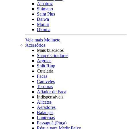
Albatroz
Shimano
Saint Plus
Daiwa
Maruri
Okuma
Veja mais Molinete
Acessórios
Mais buscados
Snap e Giradores
Argolas
Split Ring
Cutelaria
Facas
Canivetes
Tesouras
Afiador de Faca
Indispensáveis
Alicates
Aeradores
Balanças
Lanternas
Passaguá (Puça)
Régua para Medir Peixe