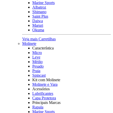
Marine Sports
Albatroz
Shimano
Saint Plus
Daiwa
Maruri
Okuma
Veja mais Carretilhas
Molinete
Característica
Micro
Leve
Médio
Pesado
Praia
Spincast
Kit com Molinete
Molinete e Vara
Acessórios
Lubrificantes
Capa Protetora
Principais Marcas
Rapala
Marine Sports