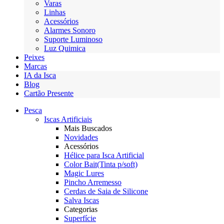
Varas
Linhas
Acessórios
Alarmes Sonoro
Suporte Luminoso
Luz Quimica
Peixes
Marcas
IA da Isca
Blog
Cartão Presente
Pesca
Iscas Artificiais
Mais Buscados
Novidades
Acessórios
Hélice para Isca Artificial
Color Bait(Tinta p/soft)
Magic Lures
Pincho Arremesso
Cerdas de Saia de Silicone
Salva Iscas
Categorias
Superfície