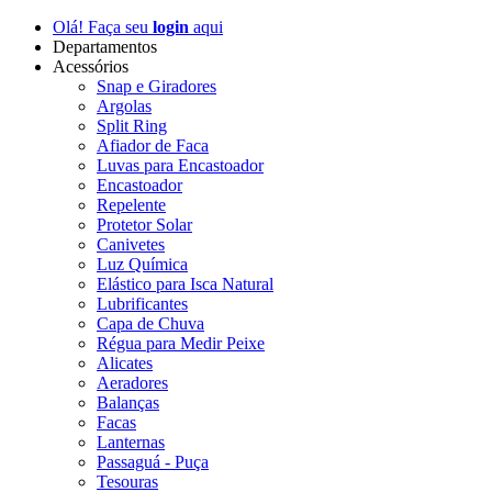
Olá! Faça seu
login
aqui
Departamentos
Acessórios
Snap e Giradores
Argolas
Split Ring
Afiador de Faca
Luvas para Encastoador
Encastoador
Repelente
Protetor Solar
Canivetes
Luz Química
Elástico para Isca Natural
Lubrificantes
Capa de Chuva
Régua para Medir Peixe
Alicates
Aeradores
Balanças
Facas
Lanternas
Passaguá - Puça
Tesouras