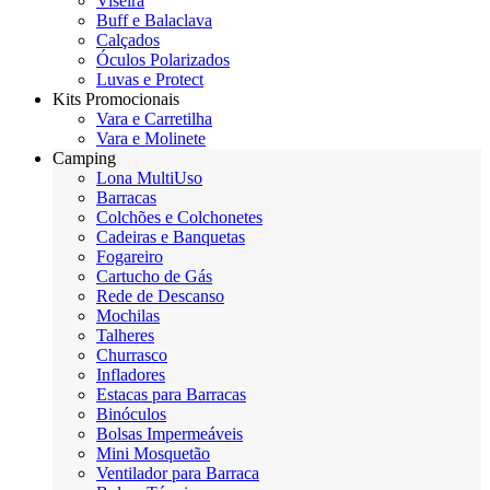
Viseira
Buff e Balaclava
Calçados
Óculos Polarizados
Luvas e Protect
Kits Promocionais
Vara e Carretilha
Vara e Molinete
Camping
Lona MultiUso
Barracas
Colchões e Colchonetes
Cadeiras e Banquetas
Fogareiro
Cartucho de Gás
Rede de Descanso
Mochilas
Talheres
Churrasco
Infladores
Estacas para Barracas
Binóculos
Bolsas Impermeáveis
Mini Mosquetão
Ventilador para Barraca