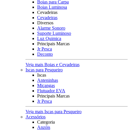
Boias para Carpa
Boias Luminosa
Cevadeiras
Cevadeiras
Diversos
Alarme Sonoro
Suporte Luminoso
Luz Quimica
Principais Marcas
Jr Pesca
Deconto
Veja mais Boias e Cevadeiras
Iscas para Pesqueiro
Iscas
Anteninhas
Miçangas
Flutuador EVA
Principais Marcas
Jr Pesca
Veja mais Iscas para Pesqueiro
Acessórios
Categoria
Anzóis