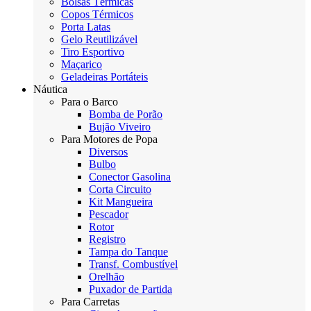
Bolsas Térmicas
Copos Térmicos
Porta Latas
Gelo Reutilizável
Tiro Esportivo
Maçarico
Geladeiras Portáteis
Náutica
Para o Barco
Bomba de Porão
Bujão Viveiro
Para Motores de Popa
Diversos
Bulbo
Conector Gasolina
Corta Circuito
Kit Mangueira
Pescador
Rotor
Registro
Tampa do Tanque
Transf. Combustível
Orelhão
Puxador de Partida
Para Carretas