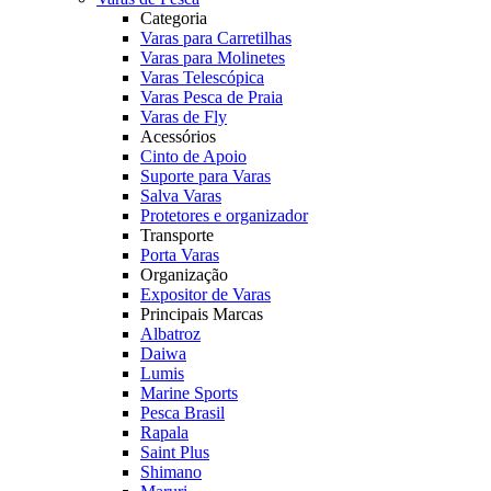
Categoria
Varas para Carretilhas
Varas para Molinetes
Varas Telescópica
Varas Pesca de Praia
Varas de Fly
Acessórios
Cinto de Apoio
Suporte para Varas
Salva Varas
Protetores e organizador
Transporte
Porta Varas
Organização
Expositor de Varas
Principais Marcas
Albatroz
Daiwa
Lumis
Marine Sports
Pesca Brasil
Rapala
Saint Plus
Shimano