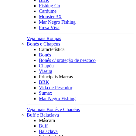
BRK
Fishing Co
Cardume
Monster 3X
Mar Negro Fishing
Presa Viva
Veja mais Roupas
Bonés e Chapéus
Característica
Bonés
Bonés c/ proteção de pescoço
Chapéu
Viseira
Principais Marcas
BRK
Vida de Pescador
Sumax
Mar Negro Fishing
Veja mais Bonés e Chapéus
Buff e Balaclava
Máscara
Buff
Balaclava