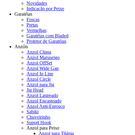
Novidades
Indicação por Peixe
Garatéias
Foscas
Pretas
Vermelhas
Garatéias com Bladed
Protetor de Garatéias
Anzóis
Anzol Chinu
Anzol Maruseigo
Anzol OffSet
Anzol Wide Gap
Anzol In Line
Anzol Circle
Anzol para Jig
Jig Head
Anzol Lastreado
Anzol Encastoado
Anzol Anti-Enrosco
Sabiki
Chuveirinho
Suport Hook
Anzol para Peixe
Anzol para Tilápia