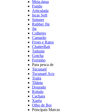
Meia-água
Fundo
Articulada
Iscas Soft
Spinner
Rubber JIg
Jig
Colheres
Camarão
Frogs e Ratos
ChatterBait
Tailspin
Gotcha
Ferrinho
Para pesca de
Tucunaré
Tucunaré Açu
Traíra
Tilápia
Dourado
Robalo
Cachara
Xaréu
Olho de Boi
Principais Marcas