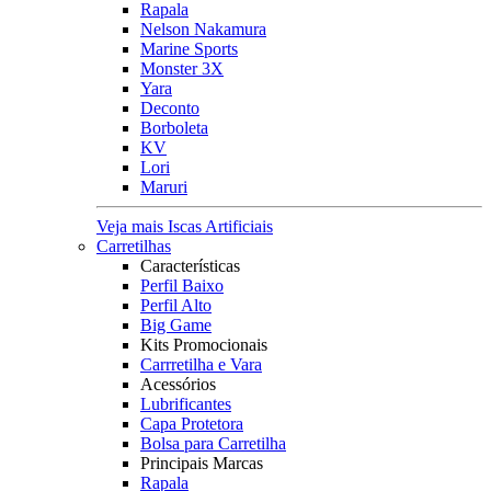
Rapala
Nelson Nakamura
Marine Sports
Monster 3X
Yara
Deconto
Borboleta
KV
Lori
Maruri
Veja mais Iscas Artificiais
Carretilhas
Características
Perfil Baixo
Perfil Alto
Big Game
Kits Promocionais
Carrretilha e Vara
Acessórios
Lubrificantes
Capa Protetora
Bolsa para Carretilha
Principais Marcas
Rapala