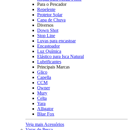
Para o Pescador
Repelente
Protetor Solar
Capa de Chuva
Diversos
Down Shot
Stop Line
Luvas para encastoar
Encastoador
Luz Química
Elástico para Isca Natural
Lubrificantes
Principais Marcas
Glico
Capella
CCM
Owner
Mury
Celta
Yara
Alligator
Blue Fox
Veja mais Acessórios
Varas de Pesca