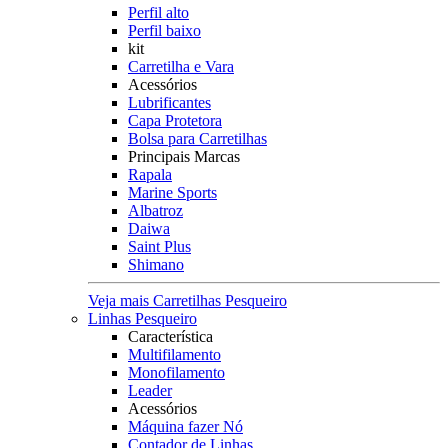
Perfil alto
Perfil baixo
kit
Carretilha e Vara
Acessórios
Lubrificantes
Capa Protetora
Bolsa para Carretilhas
Principais Marcas
Rapala
Marine Sports
Albatroz
Daiwa
Saint Plus
Shimano
Veja mais Carretilhas Pesqueiro
Linhas Pesqueiro
Característica
Multifilamento
Monofilamento
Leader
Acessórios
Máquina fazer Nó
Contador de Linhas