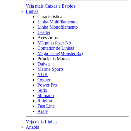
Veja mais Caixas e Estojos
Linhas
Característica
Linha Multifilamento
Linha Monofilamento
Leader
Acessórios
Máquina fazer Nó
Contador de Linhas
Magic Line(Monster 3x)
Principais Marcas
Daiwa
Marine Sports
YGK
Owner
Power Pro
Sufix
Shimano
Raiglon
Fast Line
Araty
Veja mais Linhas
Anzóis