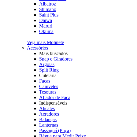
Albatroz
Shimano
Saint Plus
Daiwa
Maruri
Okuma
Veja mais Molinete
Acessórios
Mais buscados
Snap e Giradores
Argolas
Split Ring
Cutelaria
Facas
Canivetes
Tesouras
Afiador de Faca
Indispensáveis
Alicates
Aeradores
Balanças
Lanternas
Passaguá (Puça)
Régua para Medir Peixe