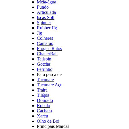
Meia-água
Fundo
Articulada
Iscas Soft
Spinner
Rubber JIg
Jig
Colheres
Camarão
Frogs e Ratos
ChatterBait
Tailspin
Gotcha
Ferrinho
Para pesca de
Tucunaré
Tucunaré Açu
Traíra
Tilápia
Dourado
Robalo
Cachara
Xaréu
Olho de Boi
Principais Marcas