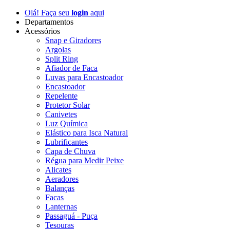
Olá! Faça seu
login
aqui
Departamentos
Acessórios
Snap e Giradores
Argolas
Split Ring
Afiador de Faca
Luvas para Encastoador
Encastoador
Repelente
Protetor Solar
Canivetes
Luz Química
Elástico para Isca Natural
Lubrificantes
Capa de Chuva
Régua para Medir Peixe
Alicates
Aeradores
Balanças
Facas
Lanternas
Passaguá - Puça
Tesouras