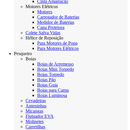
Cinta Amarração
Motores Elétricos
Motores
Carregador de Baterias
Medidor de Baterias
Capa Protetora
Colete Salva Vidas
Hélice de Reposição
Para Motores de Popa
Para Motores Elétricos
Pesqueiro
Boias
Boias de Arremesso
Boias Mini Torpedo
Boias Torpedo
Boias Pão
Boias Guia
Boias para Carpa
Boias Luminosa
Cevadeiras
Anteninhas
Miçangas
Flutuador EVA
Molinetes
Carretilhas