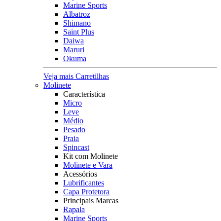
Marine Sports
Albatroz
Shimano
Saint Plus
Daiwa
Maruri
Okuma
Veja mais Carretilhas
Molinete
Característica
Micro
Leve
Médio
Pesado
Praia
Spincast
Kit com Molinete
Molinete e Vara
Acessórios
Lubrificantes
Capa Protetora
Principais Marcas
Rapala
Marine Sports