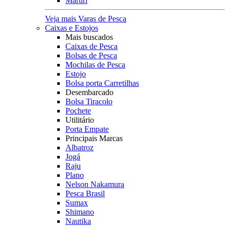
Maruri
Veja mais Varas de Pesca
Caixas e Estojos
Mais buscados
Caixas de Pesca
Bolsas de Pesca
Mochilas de Pesca
Estojo
Bolsa porta Carretilhas
Desembarcado
Bolsa Tiracolo
Pochete
Utilitário
Porta Empate
Principais Marcas
Albatroz
Jogá
Raju
Plano
Nelson Nakamura
Pesca Brasil
Sumax
Shimano
Nautika