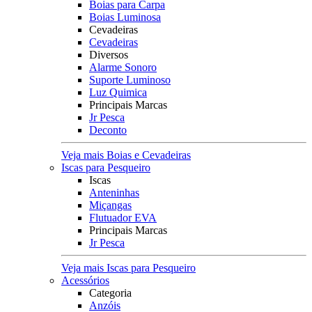
Boias para Carpa
Boias Luminosa
Cevadeiras
Cevadeiras
Diversos
Alarme Sonoro
Suporte Luminoso
Luz Quimica
Principais Marcas
Jr Pesca
Deconto
Veja mais Boias e Cevadeiras
Iscas para Pesqueiro
Iscas
Anteninhas
Miçangas
Flutuador EVA
Principais Marcas
Jr Pesca
Veja mais Iscas para Pesqueiro
Acessórios
Categoria
Anzóis