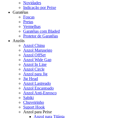
Novidades
Indicação por Peixe
Garatéias
Foscas
Pretas
Vermelhas
Garatéias com Bladed
Protetor de Garatéias
Anzóis
Anzol Chinu
Anzol Maruseigo
Anzol OffSet
Anzol Wide Gap
Anzol In Line
Anzol Circle
Anzol para Jig
Jig Head
Anzol Lastreado
Anzol Encastoado
Anzol Anti-Enrosco
Sabiki
Chuveirinho
Suport Hook
Anzol para Peixe
Anzol para Tilápia