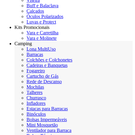
Viseira
Buff e Balaclava
Calçados
Óculos Polarizados
Luvas e Protect
Kits Promocionais
Vara e Carretilha
Vara e Molinete
Camping
Lona MultiUso
Barracas
Colchões e Colchonetes
Cadeiras e Banquetas
Fogareiro
Cartucho de Gás
Rede de Descanso
Mochilas
Talheres
Churrasco
Infladores
Estacas para Barracas
Binóculos
Bolsas Impermeáveis
Mini Mosquetão
Ventilador para Barraca