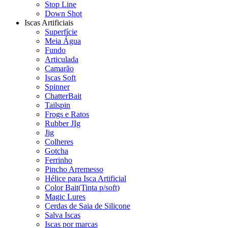
Stop Line
Down Shot
Iscas Artificiais
Superfície
Meia Água
Fundo
Articulada
Camarão
Iscas Soft
Spinner
ChatterBait
Tailspin
Frogs e Ratos
Rubber JIg
Jig
Colheres
Gotcha
Ferrinho
Pincho Arremesso
Hélice para Isca Artificial
Color Bait(Tinta p/soft)
Magic Lures
Cerdas de Saia de Silicone
Salva Iscas
Iscas por marcas