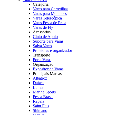
Categoria
Varas para Carretilhas
Varas para Molinetes
Varas Telescópica
Varas Pesca de Praia
Varas de Fly
Acessórios
Cinto de Apoio
Suporte para Varas
Salva Varas
Protetores e organizador
Transporte
Porta Varas
Organização
Expositor de Varas
Principais Marcas
Albatroz
Daiwa
Lumis
Marine Sports
Pesca Brasil
Rapala
Saint Plus
Shimano