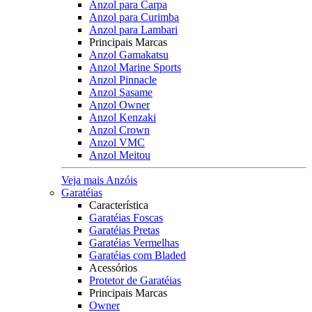
Anzol para Carpa
Anzol para Curimba
Anzol para Lambari
Principais Marcas
Anzol Gamakatsu
Anzol Marine Sports
Anzol Pinnacle
Anzol Sasame
Anzol Owner
Anzol Kenzaki
Anzol Crown
Anzol VMC
Anzol Meitou
Veja mais Anzóis
Garatéias
Característica
Garatéias Foscas
Garatéias Pretas
Garatéias Vermelhas
Garatéias com Bladed
Acessórios
Protetor de Garatéias
Principais Marcas
Owner