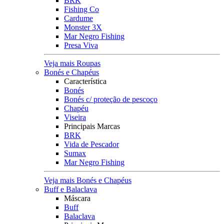
BRK
Fishing Co
Cardume
Monster 3X
Mar Negro Fishing
Presa Viva
Veja mais Roupas
Bonés e Chapéus
Característica
Bonés
Bonés c/ proteção de pescoço
Chapéu
Viseira
Principais Marcas
BRK
Vida de Pescador
Sumax
Mar Negro Fishing
Veja mais Bonés e Chapéus
Buff e Balaclava
Máscara
Buff
Balaclava