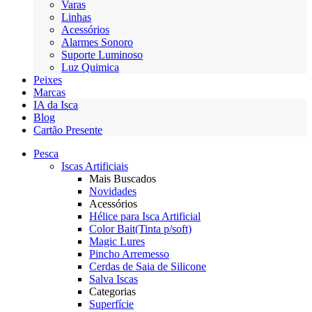
Varas
Linhas
Acessórios
Alarmes Sonoro
Suporte Luminoso
Luz Quimica
Peixes
Marcas
IA da Isca
Blog
Cartão Presente
Pesca
Iscas Artificiais
Mais Buscados
Novidades
Acessórios
Hélice para Isca Artificial
Color Bait(Tinta p/soft)
Magic Lures
Pincho Arremesso
Cerdas de Saia de Silicone
Salva Iscas
Categorias
Superfície