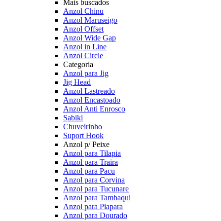
Mais buscados
Anzol Chinu
Anzol Maruseigo
Anzol Offset
Anzol Wide Gap
Anzol in Line
Anzol Circle
Categoria
Anzol para Jig
Jig Head
Anzol Lastreado
Anzol Encastoado
Anzol Anti Enrosco
Sabiki
Chuveirinho
Suport Hook
Anzol p/ Peixe
Anzol para Tilapia
Anzol para Traira
Anzol para Pacu
Anzol para Corvina
Anzol para Tucunare
Anzol para Tambaqui
Anzol para Piapara
Anzol para Dourado