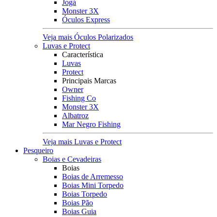
Jogá
Monster 3X
Óculos Express
Veja mais Óculos Polarizados
Luvas e Protect
Característica
Luvas
Protect
Principais Marcas
Owner
Fishing Co
Monster 3X
Albatroz
Mar Negro Fishing
Veja mais Luvas e Protect
Pesqueiro
Boias e Cevadeiras
Boias
Boias de Arremesso
Boias Mini Torpedo
Boias Torpedo
Boias Pão
Boias Guia