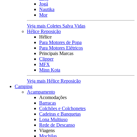
Jogá
Nautika
Mor
Veja mais Coletes Salva Vidas
Hélice Reposição
Hélice
Para Motores de Popa
Para Motores Elétricos
Principais Marcas
Clipper
MFX
Minn Kota
Veja mais Hélice Reposição
Camping
Acampamento
Acomodações
Barracas
Colchões e Colchonetes
Cadeiras e Banquetas
Lona Multiuso
Rede de Descanso
Viagens
Mochilas