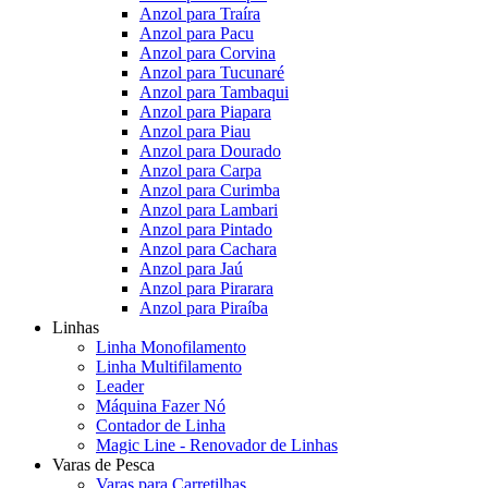
Anzol para Traíra
Anzol para Pacu
Anzol para Corvina
Anzol para Tucunaré
Anzol para Tambaqui
Anzol para Piapara
Anzol para Piau
Anzol para Dourado
Anzol para Carpa
Anzol para Curimba
Anzol para Lambari
Anzol para Pintado
Anzol para Cachara
Anzol para Jaú
Anzol para Pirarara
Anzol para Piraíba
Linhas
Linha Monofilamento
Linha Multifilamento
Leader
Máquina Fazer Nó
Contador de Linha
Magic Line - Renovador de Linhas
Varas de Pesca
Varas para Carretilhas