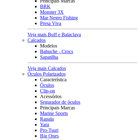
Principais Marcas
BRK
Monster 3X
Mar Negro Fishing
Presa Viva
Veja mais Buff e Balaclava
Calçados
Modelos
Babuche - Crocs
Sapatilha
Veja mais Calçados
Óculos Polarizados
Característica
Óculos
Clip-on
Acessórios
Segurador de óculos
Principais Marcas
Marine Sports
Rapala
Yara
Pro-Tsuri
Big Ones