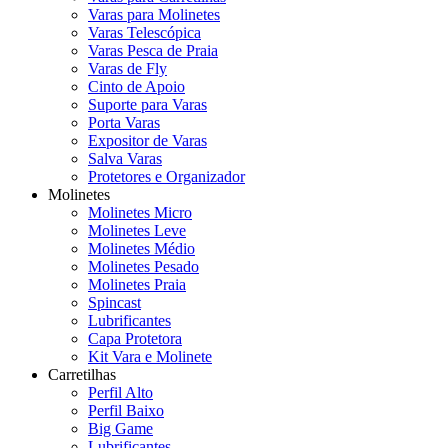
Varas para Molinetes
Varas Telescópica
Varas Pesca de Praia
Varas de Fly
Cinto de Apoio
Suporte para Varas
Porta Varas
Expositor de Varas
Salva Varas
Protetores e Organizador
Molinetes
Molinetes Micro
Molinetes Leve
Molinetes Médio
Molinetes Pesado
Molinetes Praia
Spincast
Lubrificantes
Capa Protetora
Kit Vara e Molinete
Carretilhas
Perfil Alto
Perfil Baixo
Big Game
Lubrificantes