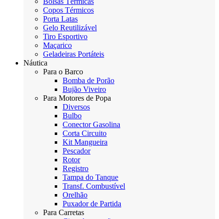
Bolsas Térmicas
Copos Térmicos
Porta Latas
Gelo Reutilizável
Tiro Esportivo
Maçarico
Geladeiras Portáteis
Náutica
Para o Barco
Bomba de Porão
Bujão Viveiro
Para Motores de Popa
Diversos
Bulbo
Conector Gasolina
Corta Circuito
Kit Mangueira
Pescador
Rotor
Registro
Tampa do Tanque
Transf. Combustível
Orelhão
Puxador de Partida
Para Carretas