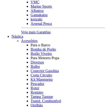
VMC
Marine Sports
Albatroz
Gamakatsu
kenzaki
Arsenal Pesca
Veja mais Garatéias
Náutica
Acessórios
Para o Barco
Bomba de Porão
Bujão Viveiro
Para Motores Popa
Diversos
Bulbo
Conector Gasolina
Corta Circuito
Kit Mangueira
Pescador
Rotor
Registro
Tampa Tanque
Transf. Combustível
Orelhão