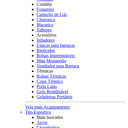
Cozinha
Fogareiro
Cartucho de Gás
Churrasco
Maçarico
Talheres
Acessórios
Infladores
Estacas para barracas
Binóculos
Bolsas Impermeáveis
Mini Mosquetão
Ventilador para Barraca
Térmicas
Bolsas Térmicas
Copo Térmico
Porta Latas
Gelo Reutilizável
Geladeiras Portáteis
Veja mais Acampamento
Tiro Esportivo
Mais buscados
Arcos
Chumbinhos